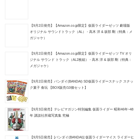
【9月2日発売】【Amazon.co.jp限定】仮面ライダーゼッツ 劇場版
オリジナル サウンドトラック（AL） - 高木 洋 & 坂部 剛（特典：メ
ガジャケ）
【9月2日発売】【Amazon.co.jp限定】仮面ライダーゼッツ TV オリ
ジナル サウンド トラック（AL2枚組） - 高木 洋 & 坂部 剛（特典：
メガジャケ）
【9月2日発売】バンダイ(BANDAI) SD仮面ライダースナック スナッ
ク菓子 食玩 【BOX販売/10個セット】
【9月3日発売】テレビマガジン特別編集 仮面ライダー 昭和46年~48
年 講談社所蔵写真集 究極
【9月5日発売】[バンダイ(BANDAI)] 仮面ライダーマイス ライダーヒ