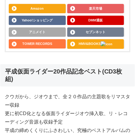
Amazon
楽天市場
Yahoo!ショッピング
DMM通販
アニメイト
セブンネット
TOWER RECORDS
HMV&BOOKS
平成仮面ライダー20作品記念ベスト(CD3枚
組)
クウガから、ジオウまで、全２０作品の主題歌をリマスタ
ー収録
更に初CD化となる仮面ライダージオウ挿入歌、リ・レコ
ーディング音源も収録予定
平成の締めくくりにふさわしい、究極のベストアルバムの