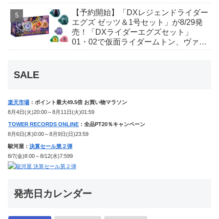
ギャレン、ディエンドシードエグズ！
【予約開始】「DXレジェンドライダー
エグズ ゼッツ＆1号セット」が8/29発
売！「DXライダーエグズセット」
01・02で仮面ライダームトン、ヴァン
ケンに変身！マイスもフォームチェン
ジ！
SALE
楽天市場
：ポイント最大49.5倍 お買い物マラソン
8月4日(火)20:00～8月11日(火)01:59
TOWER RECORDS ONLINE
：全品PT20％キャンペーン
8月6日(木)0:00～8月9日(日)23:59
駿河屋：
決算セール第２弾
8/7(金)8:00～8/12(水)7:599
発売日カレンダー