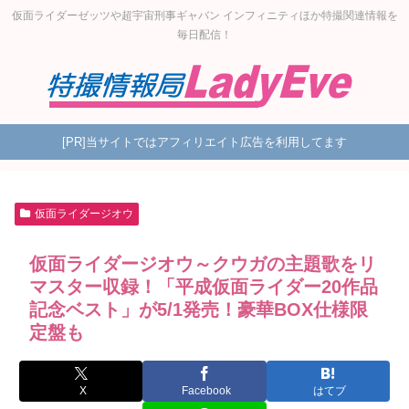
仮面ライダーゼッツや超宇宙刑事ギャバン インフィニティほか特撮関連情報を
毎日配信！
[PR]当サイトではアフィリエイト広告を利用してます
仮面ライダージオウ
仮面ライダージオウ～クウガの主題歌をリ
マスター収録！「平成仮面ライダー20作品
記念ベスト」が5/1発売！豪華BOX仕様限
定盤も
X
Facebook
はてブ