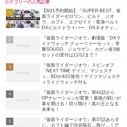
カテゴリーの人気記事
【8/21予約開始】「SUPER BEST」仮
面ライダーゼロワン、ビルド、ジオ
ウ、カブト、エグゼイド：変身ベルト
DXビルドドライバー、DXネオディケ
イドライバー、DXホッパーゼクターほ
『仮面ライダージオウ』劇場版「DXラ
か12点！
イドウォッチ クォーツァーセット」常
磐SOUGO、ジョウゲン、カゲン各3個
セットの受付は11/12まで！
『仮面ライダージオウ』スピンオフ
「NEXT TIME ゲイツ、マジェステ
ィ」BDが4/22発売！ゲイツマジェステ
ィライドウォッチ付も
『仮面ライダージオウ』第41話から
OPナレーションが変更！最後の戦いが
幕を開ける！切り開け！真の王となる
未来を！
『仮面ライダージオウ』第37話あらす
じ。カブト編で渋谷隕石…再び…！ア