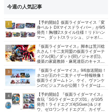
今週の人気記事
【予約開始】仮面ライダーマイス「変
身ベルト DXマイスドライバー」が9/5
発売！胸/腰2スタイル仕様！リド/ハン
マー、ダット/スラッシュ、ジャオ/バ
イト、ケイ/ショットボーンバックル
『仮面ライダーマイス』脚本は荒川稔
も！
久さん！十二支同盟の仮面ライダーテ
ィグル(寅)／ダット(卯)／ジャオ(巳)、
優菜の家庭教師・麻尾達臣のキャスト
が発表！トリガーのアキト金子隼也さ
『仮面ライダーマイス』9/6放送開始！
んも変身！
ネコが王の十二支ティザー特報映像！
仮面ライダームトン、ケイ、ヴァンケ
ンのビジュアルが公開！ライダーは子
丑寅卯辰巳午未申酉戌亥猫猫の14人⁉
【予約開始】『仮面ライダーマイス』
食玩「SGライダーエグズ01」が10/5
発売！ライドエグズ4(SGver.)＆ジオ
ウ、ゼロワンライドエグズ、カイザ、