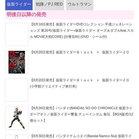
仮面ライダー
戦隊／PJ.RED
ウルトラマン
明後日以降の発売
【8月18日発売】仮面ライダーDVDコレクション 平成ジェネレーシ
ョンズ 第16号(仮面ライダー×仮面ライダー オーズ＆ダブルfeat.スカ
ル MOVIE大戦CORE) [分冊百科] (DVD・シール付)
【8月20日発売】仮面ライダーＢｌａｃｋ × 仮面ライダーＺＯ
【8月20日発売】仮面ライダーＢｌａｃｋ × 仮面ライダーＺＯ
(小学館クリエイティブ単行本)
【8月26日発売】バンダイ(BANDAI) SO-DO CHRONICLE 仮面ライ
ダーアギト／仮面ライダー響鬼 チューインガム 食玩 【BOX販売/12
個セット】
【8月30日発売】バンダイナムコヌイ(Bandai Namco Nui) 仮面ライ