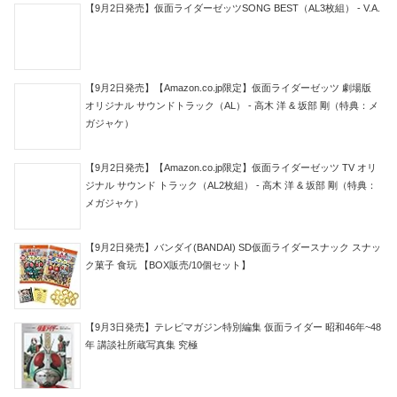
【9月2日発売】仮面ライダーゼッツSONG BEST（AL3枚組） - V.A.
【9月2日発売】【Amazon.co.jp限定】仮面ライダーゼッツ 劇場版
オリジナル サウンドトラック（AL） - 高木 洋 & 坂部 剛（特典：メ
ガジャケ）
【9月2日発売】【Amazon.co.jp限定】仮面ライダーゼッツ TV オリ
ジナル サウンド トラック（AL2枚組） - 高木 洋 & 坂部 剛（特典：
メガジャケ）
【9月2日発売】バンダイ(BANDAI) SD仮面ライダースナック スナッ
ク菓子 食玩 【BOX販売/10個セット】
【9月3日発売】テレビマガジン特別編集 仮面ライダー 昭和46年~48
年 講談社所蔵写真集 究極