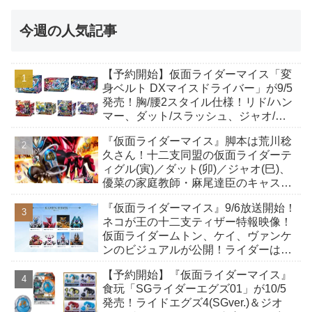
今週の人気記事
【予約開始】仮面ライダーマイス「変
身ベルト DXマイスドライバー」が9/5
発売！胸/腰2スタイル仕様！リド/ハン
マー、ダット/スラッシュ、ジャオ/バ
イト、ケイ/ショットボーンバックル
『仮面ライダーマイス』脚本は荒川稔
も！
久さん！十二支同盟の仮面ライダーテ
ィグル(寅)／ダット(卯)／ジャオ(巳)、
優菜の家庭教師・麻尾達臣のキャスト
が発表！トリガーのアキト金子隼也さ
『仮面ライダーマイス』9/6放送開始！
んも変身！
ネコが王の十二支ティザー特報映像！
仮面ライダームトン、ケイ、ヴァンケ
ンのビジュアルが公開！ライダーは子
丑寅卯辰巳午未申酉戌亥猫猫の14人⁉
【予約開始】『仮面ライダーマイス』
食玩「SGライダーエグズ01」が10/5
発売！ライドエグズ4(SGver.)＆ジオ