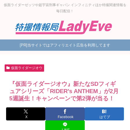
仮面ライダーゼッツや超宇宙刑事ギャバン インフィニティほか特撮関連情報を
毎日配信！
[PR]当サイトではアフィリエイト広告を利用してます
仮面ライダージオウ
『仮面ライダージオウ』新たなSDフィギ
ュアシリーズ「RIDER’s ANTHEM」が2月
5週誕生！キャンペーンで第2弾が当る！
X
Facebook
はてブ