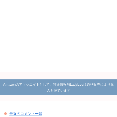
Amazonのアソシエイトとして、特撮情報局LadyEveは適格販売により収
入を得ています
最近のコメント一覧