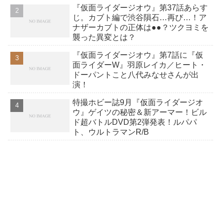
『仮面ライダージオウ』第37話あらす
か12点！
じ。カブト編で渋谷隕石…再び…！ア
ナザーカブトの正体は●●？ツクヨミを
襲った異変とは？
『仮面ライダージオウ』第7話に『仮
面ライダーW』羽原レイカ／ヒート・
ドーパントこと八代みなせさんが出
演！
特撮ホビー誌9月『仮面ライダージオ
ウ』ゲイツの秘密＆新アーマー！ビル
ド超バトルDVD第2弾発表！ルパパ
ト、ウルトラマンR/B