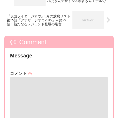
橋充さんデザイン＆和香さんモデルで登
場！
『仮面ライダージオウ』3月の放映リスト
第25話「アナザージオウ2019」～第29
話！新たなるレジェンド登場の足音
が…？
Comment
Message
コメント
※