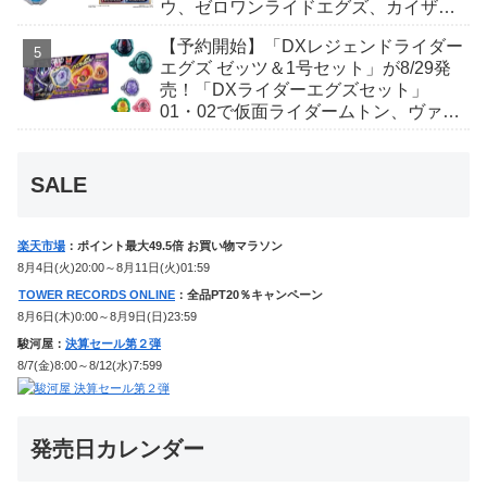
ウ、ゼロワンライドエグズ、カイザ、
ギャレン、ディエンドシードエグズ！
【予約開始】「DXレジェンドライダー
エグズ ゼッツ＆1号セット」が8/29発
売！「DXライダーエグズセット」
01・02で仮面ライダームトン、ヴァン
ケンに変身！マイスもフォームチェン
ジ！
SALE
楽天市場
：ポイント最大49.5倍 お買い物マラソン
8月4日(火)20:00～8月11日(火)01:59
TOWER RECORDS ONLINE
：全品PT20％キャンペーン
8月6日(木)0:00～8月9日(日)23:59
駿河屋：
決算セール第２弾
8/7(金)8:00～8/12(水)7:599
発売日カレンダー