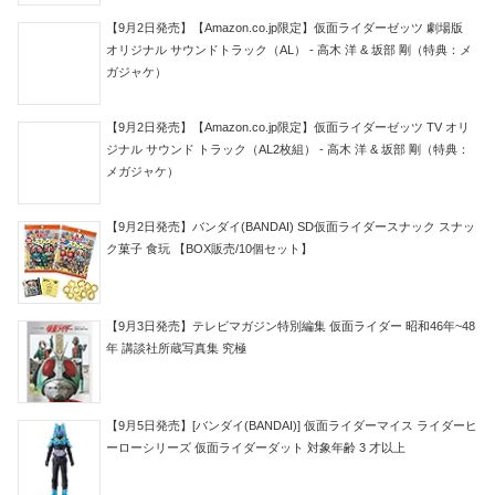
【9月2日発売】【Amazon.co.jp限定】仮面ライダーゼッツ 劇場版
オリジナル サウンドトラック（AL） - 高木 洋 & 坂部 剛（特典：メ
ガジャケ）
【9月2日発売】【Amazon.co.jp限定】仮面ライダーゼッツ TV オリ
ジナル サウンド トラック（AL2枚組） - 高木 洋 & 坂部 剛（特典：
メガジャケ）
【9月2日発売】バンダイ(BANDAI) SD仮面ライダースナック スナッ
ク菓子 食玩 【BOX販売/10個セット】
【9月3日発売】テレビマガジン特別編集 仮面ライダー 昭和46年~48
年 講談社所蔵写真集 究極
【9月5日発売】[バンダイ(BANDAI)] 仮面ライダーマイス ライダーヒ
ーローシリーズ 仮面ライダーダット 対象年齢 3 才以上