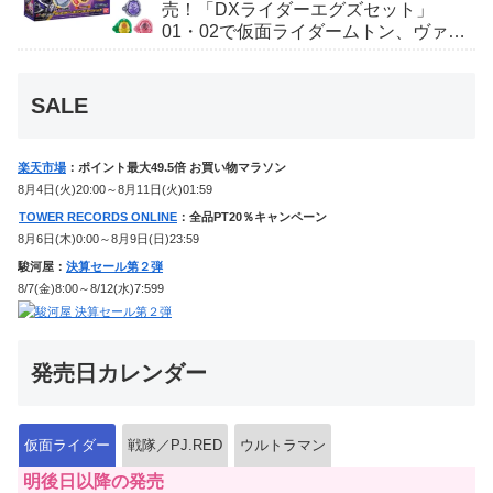
売！「DXライダーエグズセット」
01・02で仮面ライダームトン、ヴァン
ケンに変身！マイスもフォームチェン
ジ！
SALE
楽天市場
：ポイント最大49.5倍 お買い物マラソン
8月4日(火)20:00～8月11日(火)01:59
TOWER RECORDS ONLINE
：全品PT20％キャンペーン
8月6日(木)0:00～8月9日(日)23:59
駿河屋：
決算セール第２弾
8/7(金)8:00～8/12(水)7:599
発売日カレンダー
仮面ライダー
戦隊／PJ.RED
ウルトラマン
明後日以降の発売