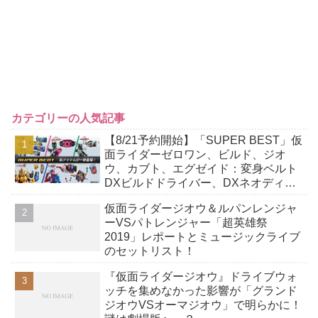
カテゴリーの人気記事
【8/21予約開始】「SUPER BEST」仮
面ライダーゼロワン、ビルド、ジオ
ウ、カブト、エグゼイド：変身ベルト
DXビルドドライバー、DXネオディケ
イドライバー、DXホッパーゼクターほ
仮面ライダージオウ＆ルパンレンジャ
か12点！
ーVSパトレンジャー「超英雄祭
2019」レポートとミュージックライブ
のセットリスト！
『仮面ライダージオウ』ドライブウォ
ッチを集めなかった影響が「グランド
ジオウVSオーマジオウ」で明らかに！