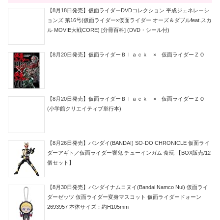
【8月18日発売】仮面ライダーDVDコレクション 平成ジェネレーシ
ョンズ 第16号(仮面ライダー×仮面ライダー オーズ＆ダブルfeat.スカ
ル MOVIE大戦CORE) [分冊百科] (DVD・シール付)
【8月20日発売】仮面ライダーＢｌａｃｋ × 仮面ライダーＺＯ
【8月20日発売】仮面ライダーＢｌａｃｋ × 仮面ライダーＺＯ
(小学館クリエイティブ単行本)
【8月26日発売】バンダイ(BANDAI) SO-DO CHRONICLE 仮面ライ
ダーアギト／仮面ライダー響鬼 チューインガム 食玩 【BOX販売/12
個セット】
【8月30日発売】バンダイナムコヌイ(Bandai Namco Nui) 仮面ライ
ダーゼッツ 仮面ライダー変身マスコット 仮面ライダードォーン
2693957 本体サイズ：約H105mm