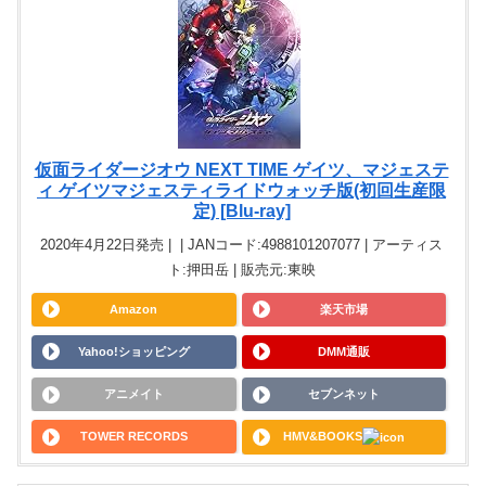
仮面ライダージオウ NEXT TIME ゲイツ、マジェステ
ィ ゲイツマジェスティライドウォッチ版(初回生産限
定) [Blu-ray]
2020年4月22日発売 | | JANコード:4988101207077 | アーティス
ト:押田岳 | 販売元:東映
Amazon
楽天市場
Yahoo!ショッピング
DMM通販
アニメイト
セブンネット
TOWER RECORDS
HMV&BOOKS