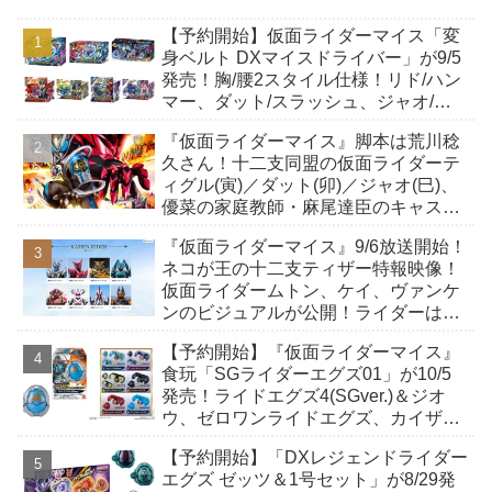
【予約開始】仮面ライダーマイス「変
身ベルト DXマイスドライバー」が9/5
発売！胸/腰2スタイル仕様！リド/ハン
マー、ダット/スラッシュ、ジャオ/バ
イト、ケイ/ショットボーンバックル
『仮面ライダーマイス』脚本は荒川稔
も！
久さん！十二支同盟の仮面ライダーテ
ィグル(寅)／ダット(卯)／ジャオ(巳)、
優菜の家庭教師・麻尾達臣のキャスト
が発表！トリガーのアキト金子隼也さ
『仮面ライダーマイス』9/6放送開始！
んも変身！
ネコが王の十二支ティザー特報映像！
仮面ライダームトン、ケイ、ヴァンケ
ンのビジュアルが公開！ライダーは子
丑寅卯辰巳午未申酉戌亥猫猫の14人⁉
【予約開始】『仮面ライダーマイス』
食玩「SGライダーエグズ01」が10/5
発売！ライドエグズ4(SGver.)＆ジオ
ウ、ゼロワンライドエグズ、カイザ、
ギャレン、ディエンドシードエグズ！
【予約開始】「DXレジェンドライダー
エグズ ゼッツ＆1号セット」が8/29発