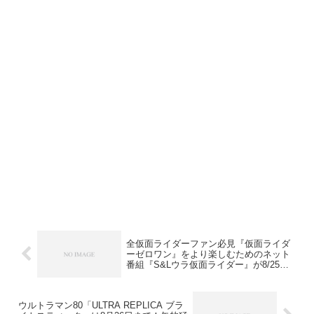
全仮⾯ライダーファン必⾒『仮面ライダ
ーゼロワン』をより楽しむためのネット
番組『S&Lウラ仮⾯ライダー』が8/25よ
り配信開始！
ウルトラマン80「ULTRA REPLICA ブラ