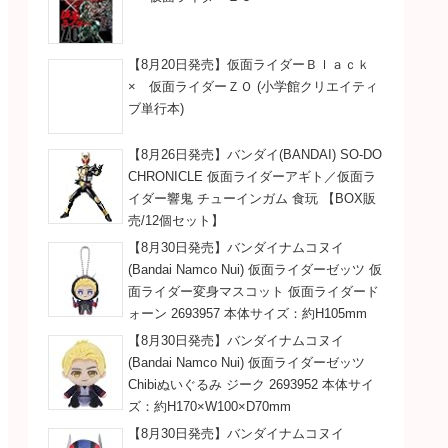
【8月20日発売】仮面ライダーＢｌａｃｋ
× 仮面ライダーＺＯ (小学館クリエイティ
ブ単行本)
【8月26日発売】バンダイ(BANDAI) SO-DO
CHRONICLE 仮面ライダーアギト／仮面ラ
イダー響鬼 チューインガム 食玩 【BOX販
売/12個セット】
【8月30日発売】バンダイナムコヌイ
(Bandai Namco Nui) 仮面ライダーゼッツ 仮
面ライダー変身マスコット 仮面ライダード
ォーン 2693957 本体サイズ：約H105mm
【8月30日発売】バンダイナムコヌイ
(Bandai Namco Nui) 仮面ライダーゼッツ
Chibiぬいぐるみ ジーク 2693952 本体サイ
ズ：約H170×W100×D70mm
【8月30日発売】バンダイナムコヌイ