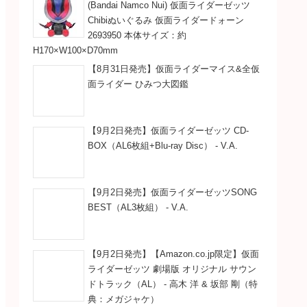
(Bandai Namco Nui) 仮面ライダーゼッツ
Chibiぬいぐるみ 仮面ライダードォーン
2693950 本体サイズ：約
H170×W100×D70mm
【8月31日発売】仮面ライダーマイス&全仮
面ライダー ひみつ大図鑑
【9月2日発売】仮面ライダーゼッツ CD-
BOX（AL6枚組+Blu-ray Disc） - V.A.
【9月2日発売】仮面ライダーゼッツSONG
BEST（AL3枚組） - V.A.
【9月2日発売】【Amazon.co.jp限定】仮面
ライダーゼッツ 劇場版 オリジナル サウン
ドトラック（AL） - 高木 洋 & 坂部 剛（特
典：メガジャケ）