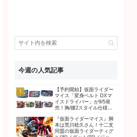
今週の人気記事
【予約開始】仮面ライダー
マイス「変身ベルト DXマ
イスドライバー」が9/5発
売！胸/腰2スタイル仕様！
リド/ハンマー、ダット/スラ
『仮面ライダーマイス』脚
ッシュ、ジャオ/バイト、ケ
本は荒川稔久さん！十二支
イ/ショットボーンバックル
同盟の仮面ライダーティグ
も！