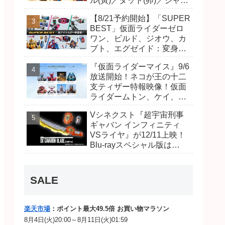
ル(寅)／ダット(卯)／ジャオ
(巳)、優菜の家庭教師・麻
【8/21予約開始】「SUPER
尾達臣のキャストが発表！
BEST」仮面ライダーゼロ
トリガーのアキト金子隼也
ワン、ビルド、ジオウ、カ
さんも変身！
ブト、エグゼイド：変身ベ
ルト DXビルドドライバ
『仮面ライダーマイス』9/6
ー、DXネオディケイドライ
放送開始！ネコが王の十二
バー、DXホッパーゼクター
支ティザー特報映像！仮面
ほか12点！
ライダームトン、ケイ、ヴ
ァンケンのビジュアルが公
Vシネクスト『超宇宙刑事
開！ライダーは子丑寅卯辰
ギャバン インフィニティ
巳午未申酉戌亥猫猫の14
VSライヤ』が12/11上映！
人⁉
Blu-rayスペシャル版は
「DXギャバリオンブレード
(エタニティver.)」「ユカイ
ダーエモルギー」ほか豪華
SALE
特典付！
楽天市場
：ポイント最大49.5倍 お買い物マラソン
8月4日(火)20:00～8月11日(火)01:59