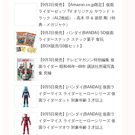
【9月2日発売】【Amazon.co.jp限定】仮面
ライダーゼッツ TV オリジナル サウンド ト
ラック（AL2枚組） - 高木 洋 & 坂部 剛（特
典：メガジャケ）
【9月2日発売】バンダイ(BANDAI) SD仮面
ライダースナック スナック菓子 食玩
【BOX販売/10個セット】
【9月3日発売】テレビマガジン特別編集 仮
面ライダー 昭和46年~48年 講談社所蔵写真
集 究極
【9月5日発売】[バンダイ(BANDAI)] 仮面ラ
イダーマイス ライダーヒーローシリーズ 仮
面ライダーダット 対象年齢 3 才以上
【9月5日発売】[バンダイ(BANDAI)] 仮面ラ
イダーマイス ライダーヒーローシリーズ 仮
面ライダーマオウ 対象年齢 3 才以上