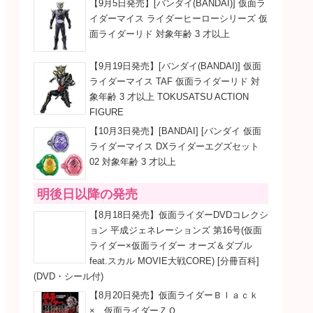
【9月5日発売】[バンダイ(BANDAI)] 仮面ラ
イダーマイス ライダーヒーローシリーズ 仮
面ライダーリド 対象年齢 3 才以上
【9月19日発売】[バンダイ(BANDAI)] 仮面
ライダーマイス TAF 仮面ライダーリド 対
象年齢 3 才以上 TOKUSATSU ACTION
FIGURE
【10月3日発売】[BANDAI] [バンダイ 仮面
ライダーマイス DXライダーエグズセット
02 対象年齢 3 才以上
明後日以降の発売
【8月18日発売】仮面ライダーDVDコレクシ
ョン 平成ジェネレーションズ 第16号(仮面
ライダー×仮面ライダー オーズ＆ダブル
feat.スカル MOVIE大戦CORE) [分冊百科]
(DVD・シール付)
【8月20日発売】仮面ライダーＢｌａｃｋ
× 仮面ライダーＺＯ