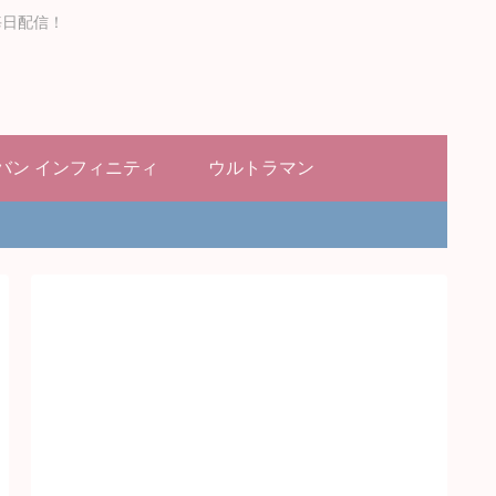
毎日配信！
バン インフィニティ
ウルトラマン