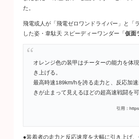
た。
飛電或人が「飛電ゼロワンドライバー」と「
した姿・韋駄天 スピーディーワンダー「
仮面
オレンジ色の装甲はチーターの能力を体
き上げる。
最高時速189km/hを誇る走力と、反応
きが止まって見えるほどの超高速戦闘を
引用：https:/
●装着者の走力と反応速度を大幅に引き上げ、