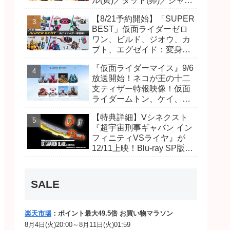
ル(寅)／ダット(卯)／ジャオ
(巳)、優菜の家庭教師・麻
【8/21予約開始】「SUPER
尾達臣のキャストが発表！
BEST」仮面ライダーゼロ
トリガーのアキト金子隼也
ワン、ビルド、ジオウ、カ
さんも変身！
ブト、エグゼイド：変身ベ
ルト DXビルドドライバ
『仮面ライダーマイス』9/6
ー、DXネオディケイドライ
放送開始！ネコが王の十二
バー、DXホッパーゼクター
支ティザー特報映像！仮面
ほか12点！
ライダームトン、ケイ、ヴ
ァンケンのビジュアルが公
【特典詳細】Vシネクスト
開！ライダーは子丑寅卯辰
『超宇宙刑事ギャバン イン
巳午未申酉戌亥猫猫の14
フィニティVSライヤ』が
人⁉
12/11上映！Blu-ray SP版は
「DXギャバリオンブレード
(エタニティver.)」「ユカイ
ダーエモルギー」ほか豪華
SALE
特典付き！
楽天市場
：ポイント最大49.5倍 お買い物マラソン
8月4日(火)20:00～8月11日(火)01:59