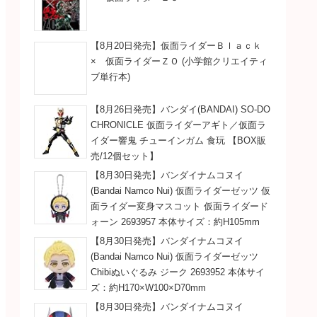
【8月20日発売】仮面ライダーＢｌａｃｋ
× 仮面ライダーＺＯ (小学館クリエイティ
ブ単行本)
【8月26日発売】バンダイ(BANDAI) SO-DO
CHRONICLE 仮面ライダーアギト／仮面ラ
イダー響鬼 チューインガム 食玩 【BOX販
売/12個セット】
【8月30日発売】バンダイナムコヌイ
(Bandai Namco Nui) 仮面ライダーゼッツ 仮
面ライダー変身マスコット 仮面ライダード
ォーン 2693957 本体サイズ：約H105mm
【8月30日発売】バンダイナムコヌイ
(Bandai Namco Nui) 仮面ライダーゼッツ
Chibiぬいぐるみ ジーク 2693952 本体サイ
ズ：約H170×W100×D70mm
【8月30日発売】バンダイナムコヌイ