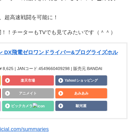
、超高速戦闘を可能に！
！！チーターもTVでも見てみたいです（＾＾）
ン DX飛電ゼロワンドライバー&プログライズホル
,625 | JANコード:4549660409298 | 販売元:BANDAI
楽天市場
Yahoo!ショッピング
アニメイト
あみあみ
ビックカメラ
駿河屋
ficial.com/summaries