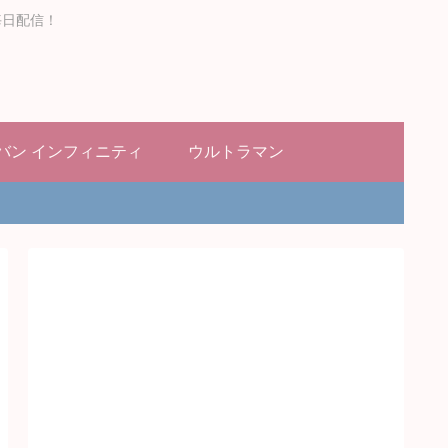
毎日配信！
バン インフィニティ
ウルトラマン