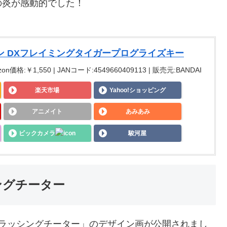
の炎が感動的でした！
ン DXフレイミングタイガープログライズキー
on価格:￥1,550 | JANコード:4549660409113 | 販売元:BANDAI
楽天市場
Yahoo!ショッピング
アニメイト
あみあみ
ビックカメラ
駿河屋
ングチーター
 ラッシングチーター」のデザイン画が公開されまし