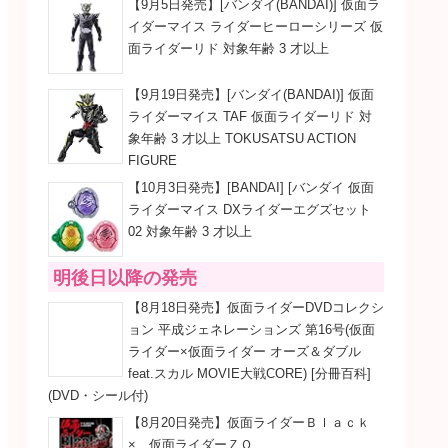
【9月5日発売】[バンダイ(BANDAI)] 仮面ラ
イダーマイス ライダーヒーローシリーズ 仮
面ライダーリド 対象年齢 3 才以上
【9月19日発売】[バンダイ(BANDAI)] 仮面
ライダーマイス TAF 仮面ライダーリド 対
象年齢 3 才以上 TOKUSATSU ACTION
FIGURE
【10月3日発売】[BANDAI] [バンダイ 仮面
ライダーマイス DXライダーエグズセット
02 対象年齢 3 才以上
明後日以降の発売
【8月18日発売】仮面ライダーDVDコレクシ
ョン 平成ジェネレーションズ 第16号(仮面
ライダー×仮面ライダー オーズ＆ダブル
feat.スカル MOVIE大戦CORE) [分冊百科]
(DVD・シール付)
【8月20日発売】仮面ライダーＢｌａｃｋ
× 仮面ライダーＺＯ