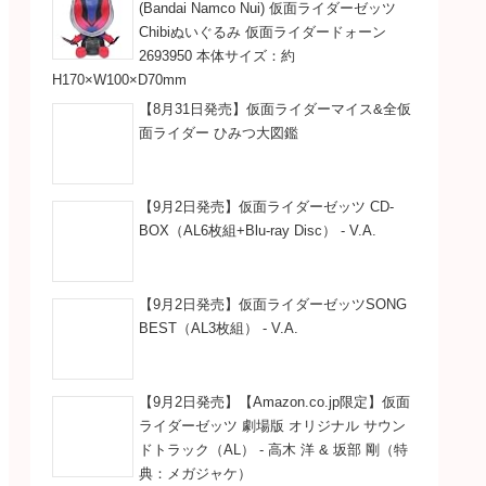
(Bandai Namco Nui) 仮面ライダーゼッツ
Chibiぬいぐるみ 仮面ライダードォーン
2693950 本体サイズ：約
H170×W100×D70mm
【8月31日発売】仮面ライダーマイス&全仮
面ライダー ひみつ大図鑑
【9月2日発売】仮面ライダーゼッツ CD-
BOX（AL6枚組+Blu-ray Disc） - V.A.
【9月2日発売】仮面ライダーゼッツSONG
BEST（AL3枚組） - V.A.
【9月2日発売】【Amazon.co.jp限定】仮面
ライダーゼッツ 劇場版 オリジナル サウン
ドトラック（AL） - 高木 洋 & 坂部 剛（特
典：メガジャケ）