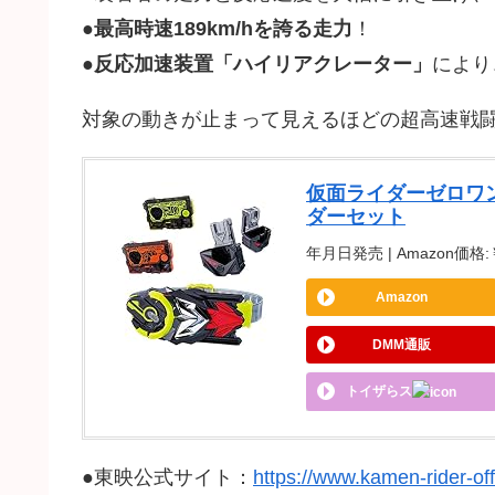
●
最高時速189km/hを誇る走力
！
●
反応加速装置「ハイリアクレーター」
により
対象の動きが止まって見えるほどの超高速戦闘
仮面ライダーゼロワ
ダーセット
年月日発売 | Amazon価格:￥8
Amazon
DMM通販
トイザらス
●東映公式サイト：
https://www.kamen-rider-of