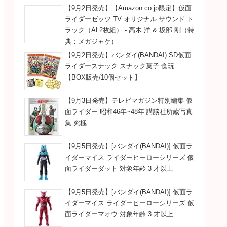
【9月2日発売】【Amazon.co.jp限定】仮面
ライダーゼッツ TV オリジナル サウンド ト
ラック（AL2枚組） - 高木 洋 & 坂部 剛（特
典：メガジャケ）
【9月2日発売】バンダイ(BANDAI) SD仮面
ライダースナック スナック菓子 食玩
【BOX販売/10個セット】
【9月3日発売】テレビマガジン特別編集 仮
面ライダー 昭和46年~48年 講談社所蔵写真
集 究極
【9月5日発売】[バンダイ(BANDAI)] 仮面ラ
イダーマイス ライダーヒーローシリーズ 仮
面ライダーダット 対象年齢 3 才以上
【9月5日発売】[バンダイ(BANDAI)] 仮面ラ
イダーマイス ライダーヒーローシリーズ 仮
面ライダーマオウ 対象年齢 3 才以上