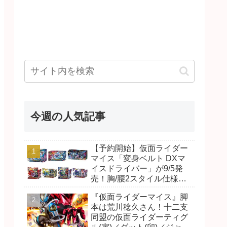
今週の人気記事
【予約開始】仮面ライダー
マイス「変身ベルト DXマ
イスドライバー」が9/5発
売！胸/腰2スタイル仕様！
リド/ハンマー、ダット/スラ
『仮面ライダーマイス』脚
ッシュ、ジャオ/バイト、ケ
本は荒川稔久さん！十二支
イ/ショットボーンバックル
同盟の仮面ライダーティグ
も！