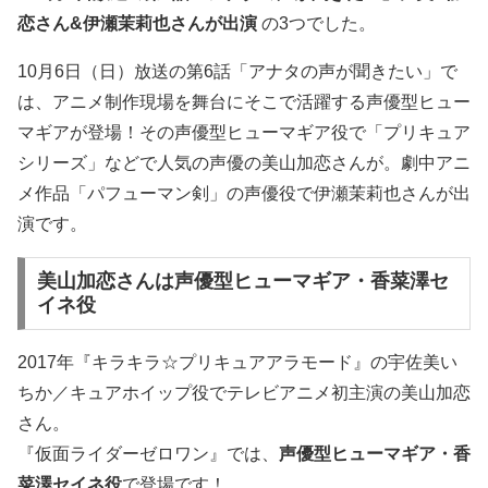
恋さん&伊瀬茉莉也さんが出演
の3つでした。
10月6日（日）放送の第6話「アナタの声が聞きたい」で
は、アニメ制作現場を舞台にそこで活躍する声優型ヒュー
マギアが登場！その声優型ヒューマギア役で「プリキュア
シリーズ」などで人気の声優の美山加恋さんが。劇中アニ
メ作品「パフューマン剣」の声優役で伊瀬茉莉也さんが出
演です。
美山加恋さんは声優型ヒューマギア・香菜澤セ
イネ役
2017年『キラキラ☆プリキュアアラモード』の宇佐美い
ちか／キュアホイップ役でテレビアニメ初主演の美山加恋
さん。
『仮面ライダーゼロワン』では、
声優型ヒューマギア・香
菜澤セイネ役
で登場です！