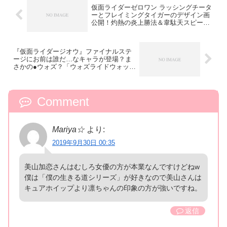
仮面ライダーゼロワン ラッシングチータ
ーとフレイミングタイガーのデザイン画
公開！灼熱の炎上勝法＆韋駄天スピーデ
ィーワンダー
『仮面ライダージオウ』ファイナルステ
ージにお前は誰だ…なキャラが登場？ま
さかの●ウォズ？「ウォズライドウォッ
チ」で変身？
Comment
Mariya☆
より:
2019年9月30日 00:35
美山加恋さんはむしろ女優の方が本業なんですけどねw
僕は「僕の生きる道シリーズ」が好きなので美山さんは
キュアホイップより凛ちゃんの印象の方が強いですね。
返信