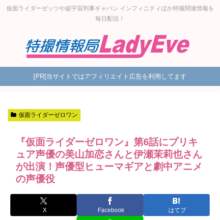
仮面ライダーゼッツや超宇宙刑事ギャバン インフィニティほか特撮関連情報を
毎日配信！
[PR]当サイトではアフィリエイト広告を利用してます
仮面ライダーゼロワン
『仮面ライダーゼロワン』第6話にプリキ
ュア声優の美山加恋さんと伊瀬茉莉也さん
が出演！声優型ヒューマギアと劇中アニメ
の声優役
X
Facebook
はてブ