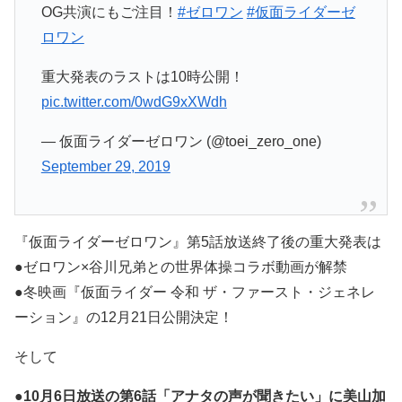
OG共演にもご注目！
#ゼロワン
#仮面ライダーゼ
ロワン
重大発表のラストは10時公開！
pic.twitter.com/0wdG9xXWdh
— 仮面ライダーゼロワン (@toei_zero_one)
September 29, 2019
『仮面ライダーゼロワン』第5話放送終了後の重大発表は
●ゼロワン×谷川兄弟との世界体操コラボ動画が解禁
●冬映画『仮面ライダー 令和 ザ・ファースト・ジェネレ
ーション』の12月21日公開決定！
そして
●
10月6日放送の第6話「アナタの声が聞きたい」に美山加