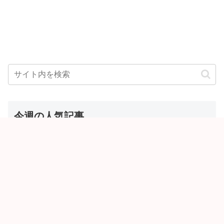
今週の人気記事
【予約開始】仮面ライダーマイス「変
身ベルト DXマイスドライバー」が9/5
発売！胸/腰2スタイル仕様！リド/ハン
マー、ダット/スラッシュ、ジャオ/バ
イト、ケイ/ショットボーンバックル
『仮面ライダーマイス』脚本は荒川稔
も！
久さん！十二支同盟の仮面ライダーテ
ィグル(寅)／ダット(卯)／ジャオ(巳)、