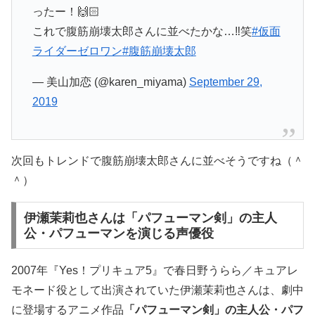
ったー！🙌🏻
これで腹筋崩壊太郎さんに並べたかな…‼︎笑
#仮面
ライダーゼロワン
#腹筋崩壊太郎
— 美山加恋 (@karen_miyama)
September 29,
2019
次回もトレンドで腹筋崩壊太郎さんに並べそうですね（＾
＾）
伊瀬茉莉也さんは「パフューマン剣」の主人
公・パフューマンを演じる声優役
2007年『Yes！プリキュア5』で春日野うらら／キュアレ
モネード役として出演されていた伊瀬茉莉也さんは、劇中
に登場するアニメ作品
「パフューマン剣」の主人公・パフ