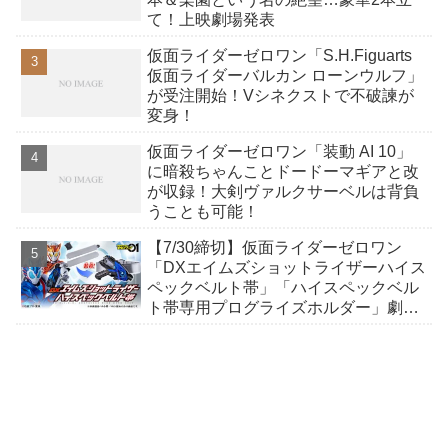
て！上映劇場発表
仮面ライダーゼロワン「S.H.Figuarts
仮面ライダーバルカン ローンウルフ」
が受注開始！Vシネクストで不破諫が
変身！
仮面ライダーゼロワン「装動 AI 10」
に暗殺ちゃんことドードーマギアと改
が収録！大剣ヴァルクサーベルは背負
うことも可能！
【7/30締切】仮面ライダーゼロワン
「DXエイムズショットライザーハイス
ペックベルト帯」「ハイスペックベル
ト帯専用プログライズホルダー」劇中
を再現したディテールと一部彩色でス
ペックアップ！