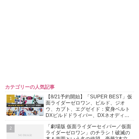
カテゴリーの人気記事
【8/21予約開始】「SUPER BEST」仮
面ライダーゼロワン、ビルド、ジオ
ウ、カブト、エグゼイド：変身ベルト
DXビルドドライバー、DXネオディケ
イドライバー、DXホッパーゼクターほ
「劇場版 仮面ライダーセイバー／仮面
か12点！
ライダーゼロワン」のチラシ！破滅の
本＆楽園という名の絶望…豪華2本立