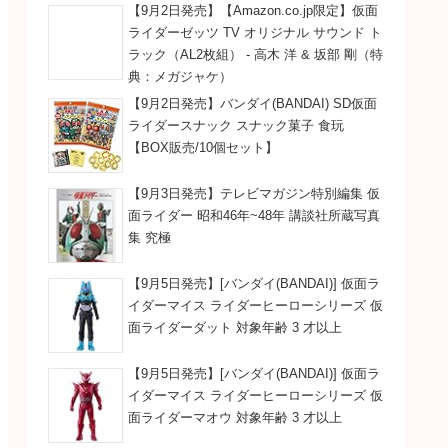
【9月2日発売】【Amazon.co.jp限定】仮面
ライダーゼッツ TV オリジナル サウンド ト
ラック（AL2枚組） - 高木 洋 & 坂部 剛（特
典：メガジャケ）
【9月2日発売】バンダイ(BANDAI) SD仮面
ライダースナック スナック菓子 食玩
【BOX販売/10個セット】
【9月3日発売】テレビマガジン特別編集 仮
面ライダー 昭和46年~48年 講談社所蔵写真
集 究極
【9月5日発売】[バンダイ(BANDAI)] 仮面ラ
イダーマイス ライダーヒーローシリーズ 仮
面ライダーダット 対象年齢 3 才以上
【9月5日発売】[バンダイ(BANDAI)] 仮面ラ
イダーマイス ライダーヒーローシリーズ 仮
面ライダーマオウ 対象年齢 3 才以上