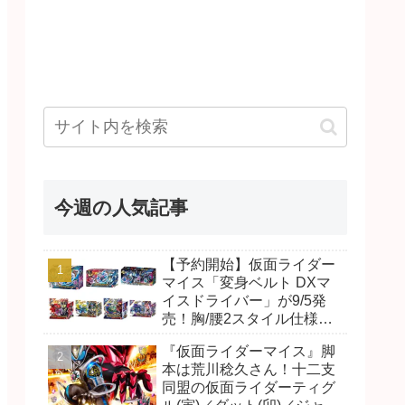
今週の人気記事
【予約開始】仮面ライダー
マイス「変身ベルト DXマ
イスドライバー」が9/5発
売！胸/腰2スタイル仕様！
リド/ハンマー、ダット/スラ
『仮面ライダーマイス』脚
ッシュ、ジャオ/バイト、ケ
本は荒川稔久さん！十二支
イ/ショットボーンバックル
同盟の仮面ライダーティグ
も！