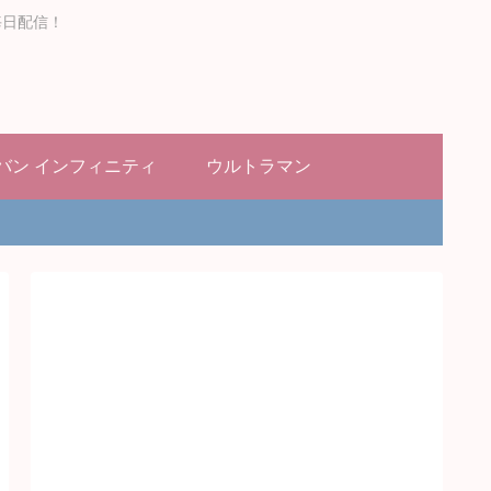
毎日配信！
バン インフィニティ
ウルトラマン