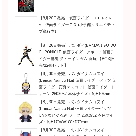
【8月20日発売】仮面ライダーＢｌａｃｋ
× 仮面ライダーＺＯ (小学館クリエイティ
ブ単行本)
【8月26日発売】バンダイ(BANDAI) SO-DO
CHRONICLE 仮面ライダーアギト／仮面ラ
イダー響鬼 チューインガム 食玩 【BOX販
売/12個セット】
【8月30日発売】バンダイナムコヌイ
(Bandai Namco Nui) 仮面ライダーゼッツ 仮
面ライダー変身マスコット 仮面ライダード
ォーン 2693957 本体サイズ：約H105mm
【8月30日発売】バンダイナムコヌイ
(Bandai Namco Nui) 仮面ライダーゼッツ
Chibiぬいぐるみ ジーク 2693952 本体サイ
ズ：約H170×W100×D70mm
【8月30日発売】バンダイナムコヌイ