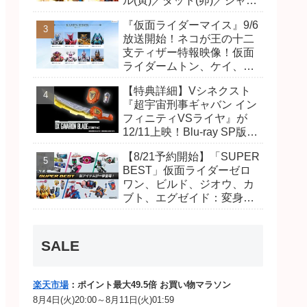
ル(寅)／ダット(卯)／ジャオ
(巳)、優菜の家庭教師・麻
『仮面ライダーマイス』9/6
尾達臣のキャストが発表！
放送開始！ネコが王の十二
トリガーのアキト金子隼也
支ティザー特報映像！仮面
さんも変身！
ライダームトン、ケイ、ヴ
ァンケンのビジュアルが公
【特典詳細】Vシネクスト
開！ライダーは子丑寅卯辰
『超宇宙刑事ギャバン イン
巳午未申酉戌亥猫猫の14
フィニティVSライヤ』が
人⁉
12/11上映！Blu-ray SP版は
「DXギャバリオンブレード
【8/21予約開始】「SUPER
(エタニティver.)」「ユカイ
BEST」仮面ライダーゼロ
ダーエモルギー」ほか豪華
ワン、ビルド、ジオウ、カ
特典付き！
ブト、エグゼイド：変身ベ
ルト DXビルドドライバ
ー、DXネオディケイドライ
バー、DXホッパーゼクター
SALE
ほか12点！
楽天市場
：ポイント最大49.5倍 お買い物マラソン
8月4日(火)20:00～8月11日(火)01:59