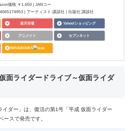
zon価格:￥1,650 | JANコー
SBN:4065174953 | アーティスト:講談社 | 出版社:講談社
楽天市場
Yahoo!ショッピング
アニメイト
セブンネット
HMV&BOOKS
の仮面ライダードライブ～仮面ライダ
ライダー」は、復活の第1号「平成 仮面ライダー
冊のペースで発売です。