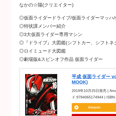
なかの☆陽(クリエイター)
◎仮面ライダードライブ/仮面ライダーマッハ
◎特状課メンバー紹介
◎3大仮面ライダー専用マシン
◎『ドライブ』大図鑑(シフトカー、シフトネ
◎ロイミュード大図鑑
◎劇場版&スピンオフ作品 仮面ライダー
平成 仮面ライダー v
MOOK)
2019年10月25日発売 | Am
ド:9784065174944 | I
Amazon