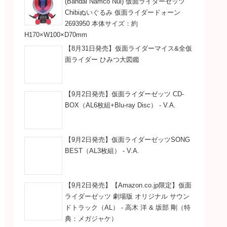
(Bandai Namco Nui) 仮面ライダーゼッツ
Chibiぬいぐるみ 仮面ライダードォーン
2693950 本体サイズ：約
H170×W100×D70mm
【8月31日発売】仮面ライダーマイス&全仮
面ライダー ひみつ大図鑑
【9月2日発売】仮面ライダーゼッツ CD-
BOX（AL6枚組+Blu-ray Disc） - V.A.
【9月2日発売】仮面ライダーゼッツSONG
BEST（AL3枚組） - V.A.
【9月2日発売】【Amazon.co.jp限定】仮面
ライダーゼッツ 劇場版 オリジナル サウン
ドトラック（AL） - 高木 洋 & 坂部 剛（特
典：メガジャケ）