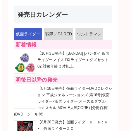
発売日カレンダー
仮面ライダー
戦隊／PJ.RED
ウルトラマン
新着情報
【10月3日発売】[BANDAI] [バンダイ 仮面
ライダーマイス DXライダーエグズセット
02 対象年齢 3 才以上
明後日以降の発売
【8月18日発売】仮面ライダーDVDコレクシ
ョン 平成ジェネレーションズ 第16号(仮面
ライダー×仮面ライダー オーズ＆ダブル
feat.スカル MOVIE大戦CORE) [分冊百科]
(DVD・シール付)
【8月20日発売】仮面ライダーＢｌａｃｋ
× 仮面ライダーＺＯ