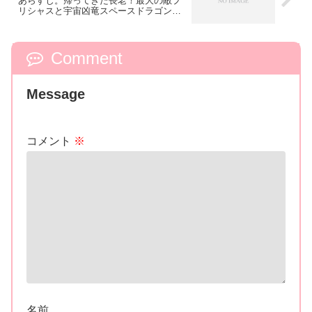
あらすじ。帰ってきた長老！最大の敵プ
リシャスと宇宙凶竜スペースドラゴンが
登場！
Comment
Message
コメント
※
名前