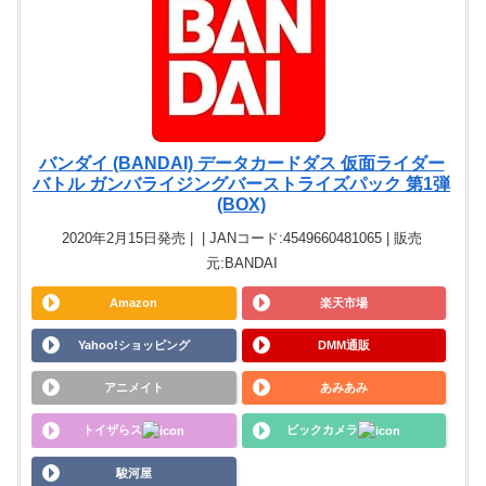
バンダイ (BANDAI) データカードダス 仮面ライダー
バトル ガンバライジングバーストライズパック 第1弾
(BOX)
2020年2月15日発売 | | JANコード:4549660481065 | 販売
元:BANDAI
Amazon
楽天市場
Yahoo!ショッピング
DMM通販
アニメイト
あみあみ
トイザらス
ビックカメラ
駿河屋