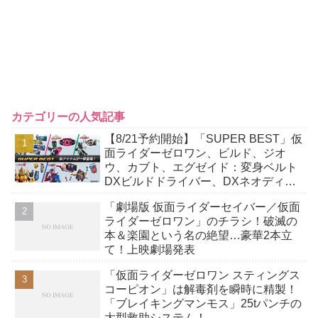
カテゴリーの人気記事
【8/21予約開始】「SUPER BEST」仮
面ライダーゼロワン、ビルド、ジオ
ウ、カブト、エグゼイド：変身ベルト
DXビルドドライバー、DXネオディケ
イドライバー、DXホッパーゼクターほ
「劇場版 仮面ライダーセイバー／仮面
か12点！
ライダーゼロワン」のチラシ！破滅の
本＆楽園という名の絶望…豪華2本立
て！上映劇場発表
「仮面ライダーゼロワン スティングス
コーピオン」は解毒剤を瞬時に精製！
「ブレイキングマンモス」25tパンチの
大型救助システム！