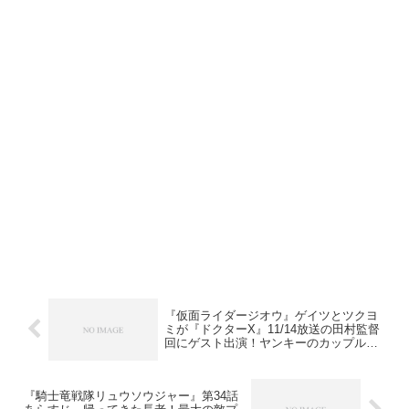
『仮面ライダージオウ』ゲイツとツクヨ
ミが『ドクターX』11/14放送の田村監督
回にゲスト出演！ヤンキーのカップル
役！
『騎士竜戦隊リュウソウジャー』第34話