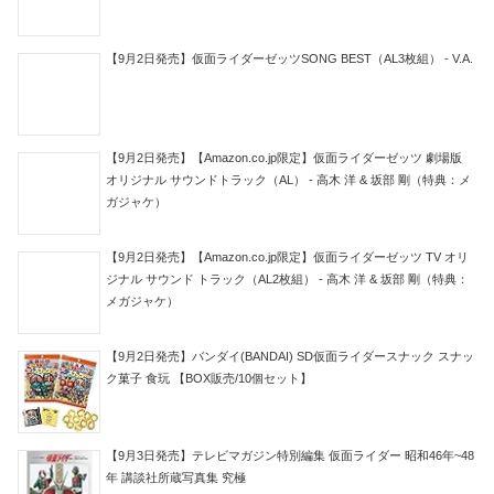
【9月2日発売】仮面ライダーゼッツSONG BEST（AL3枚組） - V.A.
【9月2日発売】【Amazon.co.jp限定】仮面ライダーゼッツ 劇場版
オリジナル サウンドトラック（AL） - 高木 洋 & 坂部 剛（特典：メ
ガジャケ）
【9月2日発売】【Amazon.co.jp限定】仮面ライダーゼッツ TV オリ
ジナル サウンド トラック（AL2枚組） - 高木 洋 & 坂部 剛（特典：
メガジャケ）
【9月2日発売】バンダイ(BANDAI) SD仮面ライダースナック スナッ
ク菓子 食玩 【BOX販売/10個セット】
【9月3日発売】テレビマガジン特別編集 仮面ライダー 昭和46年~48
年 講談社所蔵写真集 究極