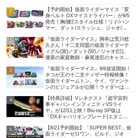
【予約開始】仮面ライダーマイス「変
身ベルト DXマイスドライバー」が9/5
発売！胸/腰2スタイル仕様！リド/ハン
マー、ダット/スラッシュ、ジャオ/バ
イト、ケイ/ショットボーンバックル
『仮面ライダーマイス』脚本は荒川稔
も！
久さん！十二支同盟の仮面ライダーテ
ィグル(寅)／ダット(卯)／ジャオ(巳)、
優菜の家庭教師・麻尾達臣のキャスト
が発表！トリガーのアキト金子隼也さ
『仮面ライダーマイス』9/6放送開始！
んも変身！
ネコが王の十二支ティザー特報映像！
仮面ライダームトン、ケイ、ヴァンケ
ンのビジュアルが公開！ライダーは子
丑寅卯辰巳午未申酉戌亥猫猫の14人⁉
【特典詳細】Vシネクスト『超宇宙刑
事ギャバン インフィニティVSライ
ヤ』が12/11上映！Blu-ray SP版は
「DXギャバリオンブレード(エタニテ
ィver.)」「ユカイダーエモルギー」ほ
【8/21予約開始】「SUPER BEST」仮
か豪華特典付き！
面ライダーゼロワン、ビルド、ジオ