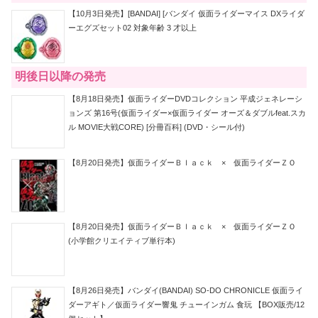
【10月3日発売】[BANDAI] [バンダイ 仮面ライダーマイス DXライダ
ーエグズセット02 対象年齢 3 才以上
明後日以降の発売
【8月18日発売】仮面ライダーDVDコレクション 平成ジェネレーシ
ョンズ 第16号(仮面ライダー×仮面ライダー オーズ＆ダブルfeat.スカ
ル MOVIE大戦CORE) [分冊百科] (DVD・シール付)
【8月20日発売】仮面ライダーＢｌａｃｋ × 仮面ライダーＺＯ
【8月20日発売】仮面ライダーＢｌａｃｋ × 仮面ライダーＺＯ
(小学館クリエイティブ単行本)
【8月26日発売】バンダイ(BANDAI) SO-DO CHRONICLE 仮面ライ
ダーアギト／仮面ライダー響鬼 チューインガム 食玩 【BOX販売/12