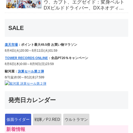
ウ、カブト、エグゼイド：変身ベルト
DXビルドドライバー、DXネオディケ
イドライバー、DXホッパーゼクターほ
か12点！
SALE
楽天市場
：ポイント最大49.5倍 お買い物マラソン
8月4日(火)20:00～8月11日(火)01:59
TOWER RECORDS ONLINE
：全品PT20％キャンペーン
8月6日(木)0:00～8月9日(日)23:59
駿河屋：
決算セール第２弾
8/7(金)8:00～8/12(水)7:599
発売日カレンダー
仮面ライダー
戦隊／PJ.RED
ウルトラマン
新着情報