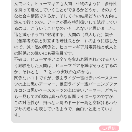
んでいく。ヒューマギアも人間、生物のように、多様性
を持って進化していくことができるかどうか、そのよう
な社会を構築できるか、そしてその結果どういう方向に
進んで行くのか。アークが迅を特別扱いして試行してい
るのは、こういうことなのかもしれないと思いました。
迅と滅がドラマに登場する、人間の（成人した）親子
（創業者の親と対立する若社長とか…）のように感じた
ので。滅・迅の関係と、ヒューマギア飛電其雄と或人と
の関係との違いにも要注目です。
不破は、ヒューマギアに全てを奪われ殺されかけるとい
う経験をした人間は、ヒューマギアを滅ぼそうとするの
か、それとも…？ という実験台なのかも。
関係ないコトですが、仮面ライダー雷は赤いベーススー
ツの上に黒いアーマー、仮面ライダー迅バーニングファ
ルコンは黒いベーススーツの上に赤いアーマー。どちら
も一見しての印象は真っ赤な仮面ライダーなのですが、
この対照性が、飛べない鳥のドードー鳥と空駆けるハヤ
ブサの違いを表しているようで、面白いと思っていま
す。
返信