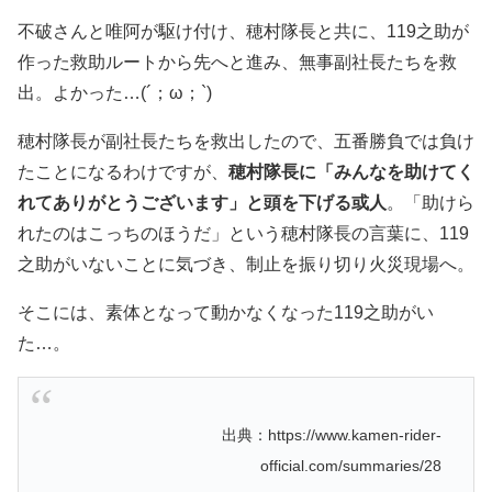
不破さんと唯阿が駆け付け、穂村隊長と共に、119之助が
作った救助ルートから先へと進み、無事副社長たちを救
出。よかった…(´；ω；`)
穂村隊長が副社長たちを救出したので、五番勝負では負け
たことになるわけですが、
穂村隊長に「みんなを助けてく
れてありがとうございます」と頭を下げる或人
。「助けら
れたのはこっちのほうだ」という穂村隊長の言葉に、119
之助がいないことに気づき、制止を振り切り火災現場へ。
そこには、素体となって動かなくなった119之助がい
た…。
出典：https://www.kamen-rider-
official.com/summaries/28