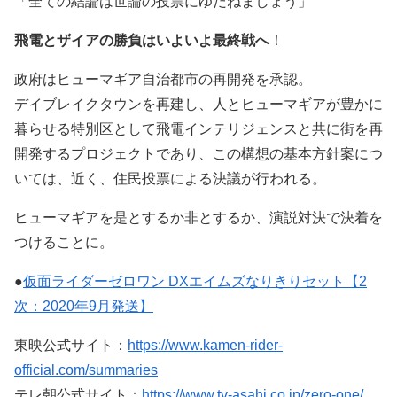
「全ての結論は世論の投票にゆだねましょう」
飛電とザイアの勝負はいよいよ最終戦へ
！
政府はヒューマギア自治都市の再開発を承認。
デイブレイクタウンを再建し、人とヒューマギアが豊かに
暮らせる特別区として飛電インテリジェンスと共に街を再
開発するプロジェクトであり、この構想の基本方針案につ
いては、近く、住民投票による決議が行われる。
ヒューマギアを是とするか非とするか、演説対決で決着を
つけることに。
●
仮面ライダーゼロワン DXエイムズなりきりセット【2
次：2020年9月発送】
東映公式サイト：
https://www.kamen-rider-
official.com/summaries
テレ朝公式サイト：
https://www.tv-asahi.co.jp/zero-one/