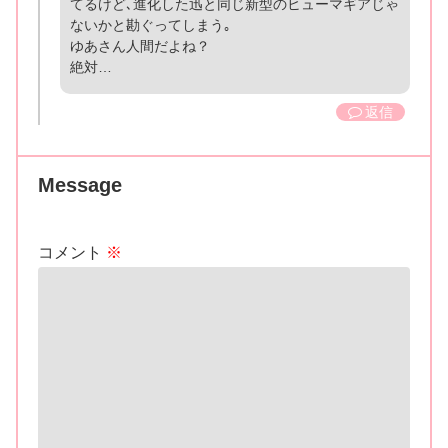
てるけど､進化した迅と同じ新型のヒューマギアじゃ
ないかと勘ぐってしまう｡
ゆあさん人間だよね？
絶対…
返信
Message
コメント
※