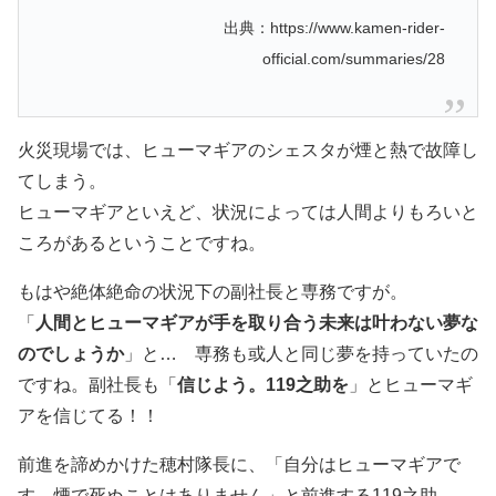
出典：https://www.kamen-rider-
official.com/summaries/28
火災現場では、ヒューマギアのシェスタが煙と熱で故障し
てしまう。
ヒューマギアといえど、状況によっては人間よりもろいと
ころがあるということですね。
もはや絶体絶命の状況下の副社長と専務ですが。
「
人間とヒューマギアが手を取り合う未来は叶わない夢な
のでしょうか
」と… 専務も或人と同じ夢を持っていたの
ですね。副社長も「
信じよう。119之助を
」とヒューマギ
アを信じてる！！
前進を諦めかけた穂村隊長に、「自分はヒューマギアで
す。煙で死ぬことはありません」と前進する119之助…。