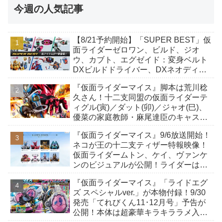
今週の人気記事
【8/21予約開始】「SUPER BEST」仮
面ライダーゼロワン、ビルド、ジオ
ウ、カブト、エグゼイド：変身ベルト
DXビルドドライバー、DXネオディケ
イドライバー、DXホッパーゼクターほ
『仮面ライダーマイス』脚本は荒川稔
か12点！
久さん！十二支同盟の仮面ライダーテ
ィグル(寅)／ダット(卯)／ジャオ(巳)、
優菜の家庭教師・麻尾達臣のキャスト
が発表！トリガーのアキト金子隼也さ
『仮面ライダーマイス』9/6放送開始！
んも変身！
ネコが王の十二支ティザー特報映像！
仮面ライダームトン、ケイ、ヴァンケ
ンのビジュアルが公開！ライダーは子
丑寅卯辰巳午未申酉戌亥猫猫の14人⁉
『仮面ライダーマイス』「ライドエグ
ズ スペシャルver.」が本物付録！9/30
発売「てれびくん11･12月号」予告が
公開！本体は超豪華キラキララメ入