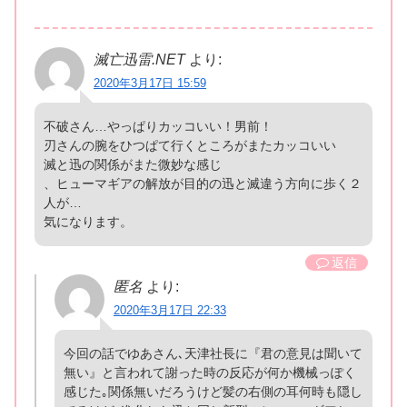
滅亡迅雷.NET
より:
2020年3月17日 15:59
不破さん…やっぱりカッコいい！男前！
刃さんの腕をひつぱて行くところがまたカッコいい
滅と迅の関係がまた微妙な感じ
、ヒューマギアの解放が目的の迅と滅違う方向に歩く２
人が…
気になります。
返信
匿名
より:
2020年3月17日 22:33
今回の話でゆあさん､天津社長に『君の意見は聞いて
無い』と言われて謝った時の反応が何か機械っぽく
感じた｡関係無いだろうけど髪の右側の耳何時も隠し