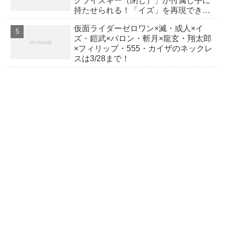
グライズキー（閉じ）」が付属し手に
持たせられる！「イズ」を再現できる
パーツ一式も付属！
仮面ライダーゼロワン×滅・或人×イ
ズ・鎧武×バロン・斬月×龍玄・翔太郎
×フィリップ・555・カイザのネックレ
スは3/28まで！