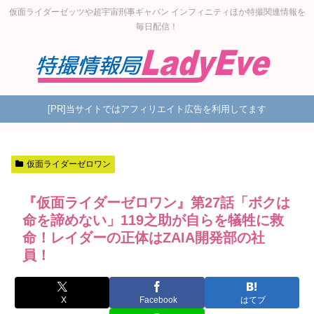
仮面ライダーゼッツや超宇宙刑事ギャバン インフィニティほか特撮関連情報を
毎日配信！
[PR]当サイトではアフィリエイト広告を利用してます
仮面ライダーゼロワン
『仮面ライダーゼロワン』第27話「ボクは
命を諦めない」119之助が自らを犠牲に救
命！レイダーの正体はZAIA開発部の社
員！
X
Facebook
はてブ