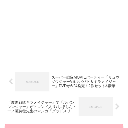
スーパー戦隊MOVIEパーティー「リュウ
ソウジャーVSルパパト＆キラメイジャ
ー」DVDが6/24発売！2作セット&豪華特
典付きSP版も
『魔進戦隊キラメイジャー』で「ルパン
レンジャー」がトレンド入り♪しほちん・
一ノ瀬詩穂先生のマンガ「グッドスリ
ー」が登場！