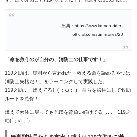
出典：https://www.kamen-rider-
official.com/summaries/28
「
命を救うのが自分の、消防士の仕事です！
」
119之助は、穂村から言われた「救える命を諦めるやつは
消防士失格だ！」をラーニングして実践した。
119之助… 燃えてるし(´；ω；`) 自らを犠牲にして救助
ルートを確保！
燃えて素体に戻っても瓦礫を背負い続けてるし… 119之
助(´；ω；`)
無事副社長たちを救出！或人は119之助をご苦