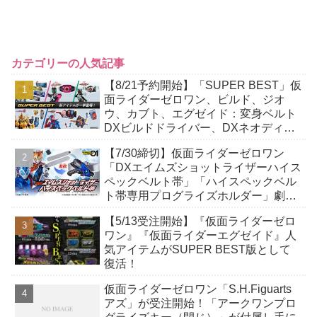
カテゴリーの人気記事
【8/21予約開始】「SUPER BEST」仮
面ライダーゼロワン、ビルド、ジオ
ウ、カブト、エグゼイド：変身ベルト
DXビルドドライバー、DXネオディケ
イドライバー、DXホッパーゼクターほ
【7/30締切】仮面ライダーゼロワン
か12点！
「DXエイムズショットライザーハイス
ペックベルト帯」「ハイスペックベル
ト帯専用プログライズホルダー」劇中
を再現したディテールと一部彩色でス
【5/13受注開始】『仮面ライダーゼロ
ペックアップ！
ワン』『仮面ライダーエグゼイド』人
気アイテムがSUPER BEST版として
復活！
仮面ライダーゼロワン「S.H.Figuarts
アズ」が受注開始！「アークワンプロ