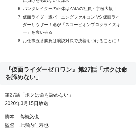
に負けを認めない天津垓
パンダレイダーの正体はZAIAの社員・京極大毅！
仮面ライダー迅バーニングファルコン VS 仮面ライ
ダーサウザー！迅が「スコーピオンプログライズキ
ー」を奪い去る
お仕事五番勝負は演説対決で決着をつけることに！
『仮面ライダーゼロワン』第27話「ボクは命
を諦めない」
第27話「ボクは命を諦めない」
2020年3月15日放送
脚本：高橋悠也
監督：上堀内佳寿也