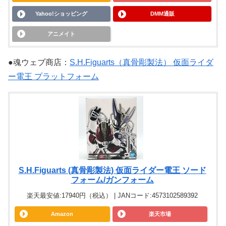
Yahoo!ショッピング
DMM通販
アニメイト
●魂ウェブ商店：
S.H.Figuarts（真骨彫製法） 仮面ライダ
ー電王 プラットフォーム
S.H.Figuarts (真骨彫製法) 仮面ライダー電王 ソード
フォーム/ガンフォーム
楽天最安値:17940円（税込） | JANコード:4573102589392
Amazon
楽天市場