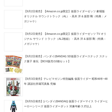
【9月2日発売】【Amazon.co.jp限定】仮面ライダーゼッツ 劇場版
オリジナル サウンドトラック（AL） - 高木 洋 & 坂部 剛（特典：メ
ガジャケ）
【9月2日発売】【Amazon.co.jp限定】仮面ライダーゼッツ TV オリ
ジナル サウンド トラック（AL2枚組） - 高木 洋 & 坂部 剛（特典：
メガジャケ）
【9月2日発売】バンダイ(BANDAI) SD仮面ライダースナック スナッ
ク菓子 食玩 【BOX販売/10個セット】
【9月3日発売】テレビマガジン特別編集 仮面ライダー 昭和46年~48
年 講談社所蔵写真集 究極
【9月5日発売】[バンダイ(BANDAI)] 仮面ライダーマイス ライダーヒ
ーローシリーズ 仮面ライダーダット 対象年齢 3 才以上