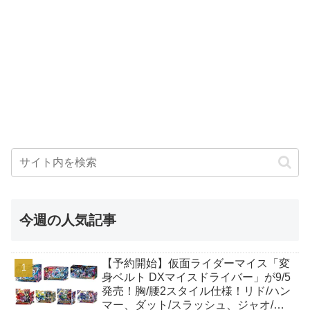
今週の人気記事
【予約開始】仮面ライダーマイス「変
身ベルト DXマイスドライバー」が9/5
発売！胸/腰2スタイル仕様！リド/ハン
マー、ダット/スラッシュ、ジャオ/バ