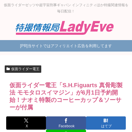
仮面ライダーゼッツや超宇宙刑事ギャバン インフィニティほか特撮関連情報を
毎日配信！
[PR]当サイトではアフィリエイト広告を利用してます
仮面ライダー電王
仮面ライダー電王「S.H.Figuarts 真骨彫製
法 モモタロスイマジン」が6月1日予約開
始！ナオミ特製のコーヒーカップ＆ソーサ
ーが付属
X
Facebook
はてブ