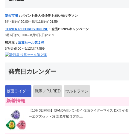
楽天市場
：ポイント最大49.5倍 お買い物マラソン
8月4日(火)20:00～8月11日(火)01:59
TOWER RECORDS ONLINE
：全品PT20％キャンペーン
8月6日(木)0:00～8月9日(日)23:59
駿河屋：
決算セール第２弾
8/7(金)8:00～8/12(水)7:599
発売日カレンダー
仮面ライダー
戦隊／PJ.RED
ウルトラマン
新着情報
【10月3日発売】[BANDAI] [バンダイ 仮面ライダーマイス DXライダ
ーエグズセット02 対象年齢 3 才以上