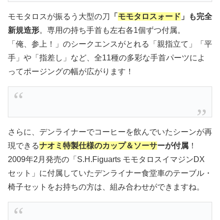
モモタロスが振るう大型の刀
「
モモタロスォード
」も完全
新規造形
。専用の持ち手首も左右各1個ずつ付属。
「俺、参上！」のシークエンスがとれる「親指立て」「平
手」や「指差し」など、全11種の多彩な手首パーツによ
ってポージングの幅が広がります！
さらに、デンライナーでコーヒーを飲んでいたシーンが再
現できる
ナオミ特製仕様のカップ＆ソーサ
ーが付属
！
2009年2月発売の「S.H.Figuarts モモタロスイマジンDX
セット」に付属していたデンライナー食堂車のテーブル・
椅子セットをお持ちの方は、組み合わせができますね。