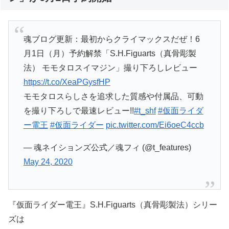
魂ブログ更新：最初からクライマックスだぜ！6
月1日（月）予約解禁「S.H.Figuarts（真骨彫製
法） モモタロスイマジン」撮り下ろしレビュー
https://t.co/XeaPGysfHP
モモタロスらしさを追求した質感や付属品、可動
を撮り下ろしで最速レビュー!!
#t_shf
#仮面ライダ
ー電王
#仮面ライダー
pic.twitter.com/Ei6oeC4ccb
— 魂ネイションズ公式／魂フィ (@t_features)
May 24, 2020
『仮面ライダー電王』S.H.Figuarts（真骨彫製法）シリー
ズは