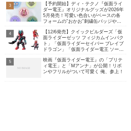
【予約開始】ディ・テクノ『仮面ライ
ダー電王』オリジナルグッズが2026年
5月発売！可愛い色合いがベースの各
フォームの"おかお"刺繍缶バッジやポ
シェットなど全7アイテム！
【12/6発売】クイックビルダーズ「仮
面ライダーゼッツ フィジカムインパク
ト」「仮面ライダーセイバー ブレイブ
ドラゴン」「仮面ライダー電王 ソード
フォーム」手に取りやすい価格で手軽
映画『仮面ライダー電王』の「プリテ
な組立式プラキット！
ィ電王」と「Mアンナ」が公開！リボ
ンやフリルがついて可愛く 俺、参上！