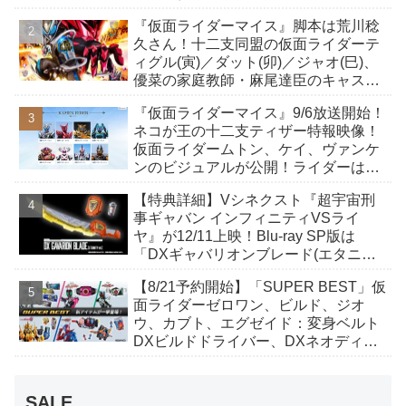
イト、ケイ/ショットボーンバックル
『仮面ライダーマイス』脚本は荒川稔
も！
久さん！十二支同盟の仮面ライダーテ
ィグル(寅)／ダット(卯)／ジャオ(巳)、
優菜の家庭教師・麻尾達臣のキャスト
が発表！トリガーのアキト金子隼也さ
『仮面ライダーマイス』9/6放送開始！
んも変身！
ネコが王の十二支ティザー特報映像！
仮面ライダームトン、ケイ、ヴァンケ
ンのビジュアルが公開！ライダーは子
丑寅卯辰巳午未申酉戌亥猫猫の14人⁉
【特典詳細】Vシネクスト『超宇宙刑
事ギャバン インフィニティVSライ
ヤ』が12/11上映！Blu-ray SP版は
「DXギャバリオンブレード(エタニテ
ィver.)」「ユカイダーエモルギー」ほ
【8/21予約開始】「SUPER BEST」仮
か豪華特典付き！
面ライダーゼロワン、ビルド、ジオ
ウ、カブト、エグゼイド：変身ベルト
DXビルドドライバー、DXネオディケ
イドライバー、DXホッパーゼクターほ
か12点！
SALE