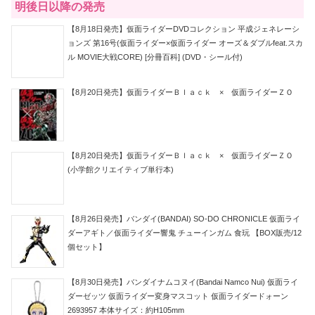
明後日以降の発売
【8月18日発売】仮面ライダーDVDコレクション 平成ジェネレーシ
ョンズ 第16号(仮面ライダー×仮面ライダー オーズ＆ダブルfeat.スカ
ル MOVIE大戦CORE) [分冊百科] (DVD・シール付)
【8月20日発売】仮面ライダーＢｌａｃｋ × 仮面ライダーＺＯ
【8月20日発売】仮面ライダーＢｌａｃｋ × 仮面ライダーＺＯ
(小学館クリエイティブ単行本)
【8月26日発売】バンダイ(BANDAI) SO-DO CHRONICLE 仮面ライ
ダーアギト／仮面ライダー響鬼 チューインガム 食玩 【BOX販売/12
個セット】
【8月30日発売】バンダイナムコヌイ(Bandai Namco Nui) 仮面ライ
ダーゼッツ 仮面ライダー変身マスコット 仮面ライダードォーン
2693957 本体サイズ：約H105mm