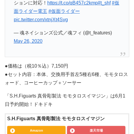
ションに対応！
https://t.co/qB457c2kmp
#t_shf
#仮
面ライダー電王
#仮面ライダー
pic.twitter.com/xtnjXt4Svg
— 魂ネイションズ公式／魂フィ (@t_features)
May 26, 2020
●価格は（税10％込）7,150円
●セット内容：本体、交換用手首左5種右6種、モモタロス
ォード、コーヒーカップ＋ソーサー
「S.H.Figuarts 真骨彫製法 モモタロスイマジン」は6月1
日予約開始！ドキドキ
S.H.Figuarts 真骨彫製法 モモタロスイマジン
Amazon
楽天市場