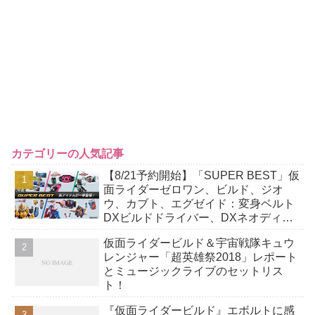
カテゴリーの人気記事
【8/21予約開始】「SUPER BEST」仮
面ライダーゼロワン、ビルド、ジオ
ウ、カブト、エグゼイド：変身ベルト
DXビルドドライバー、DXネオディケ
イドライバー、DXホッパーゼクターほ
仮面ライダービルド＆宇宙戦隊キュウ
か12点！
レンジャー「超英雄祭2018」レポート
とミュージックライブのセットリス
ト！
『仮面ライダービルド』エボルトに感