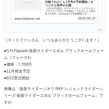
付録てれびくん7月号が予約開始！オ
リジナル音声が公開
（5月22日追記）ダイナマイティングライオン
プログライズキーが付録の「てれびくん 2020
年 07月号」がAmazonで予約開始です。
Amazon（送料無料）：てれびくん 2020年
2020.05.22
www.ladyeve.net
07 月号（5月14日追記）楽天ブックス（送料
無料）で予
（ＳＩＣファンさん、いつもありがとうございます！）
●S.H.Figuarts 仮面ライダーエボル ブラックホールフォー
ム（フェーズ4）
●価格：7,700円
●11月発送予定
●6/12受注開始
画像は「仮面ライダージオウ RKF レジェンドライダーシ
リーズ 仮面ライダーエボル ブラックホールフォーム」で
すが