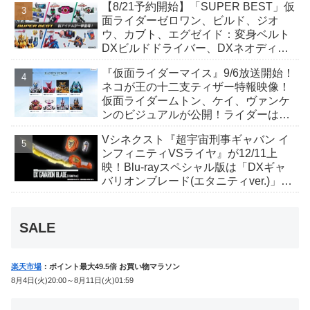
【8/21予約開始】「SUPER BEST」仮
んも変身！
面ライダーゼロワン、ビルド、ジオ
ウ、カブト、エグゼイド：変身ベルト
DXビルドドライバー、DXネオディケ
イドライバー、DXホッパーゼクターほ
『仮面ライダーマイス』9/6放送開始！
か12点！
ネコが王の十二支ティザー特報映像！
仮面ライダームトン、ケイ、ヴァンケ
ンのビジュアルが公開！ライダーは子
丑寅卯辰巳午未申酉戌亥猫猫の14人⁉
Vシネクスト『超宇宙刑事ギャバン イ
ンフィニティVSライヤ』が12/11上
映！Blu-rayスペシャル版は「DXギャ
バリオンブレード(エタニティver.)」
「ユカイダーエモルギー」ほか豪華特
典付！
SALE
楽天市場
：ポイント最大49.5倍 お買い物マラソン
8月4日(火)20:00～8月11日(火)01:59