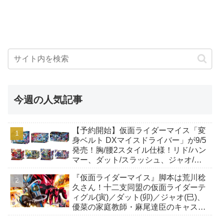
今週の人気記事
【予約開始】仮面ライダーマイス「変
身ベルト DXマイスドライバー」が9/5
発売！胸/腰2スタイル仕様！リド/ハン
マー、ダット/スラッシュ、ジャオ/バ
イト、ケイ/ショットボーンバックル
『仮面ライダーマイス』脚本は荒川稔
も！
久さん！十二支同盟の仮面ライダーテ
ィグル(寅)／ダット(卯)／ジャオ(巳)、
優菜の家庭教師・麻尾達臣のキャスト
が発表！トリガーのアキト金子隼也さ