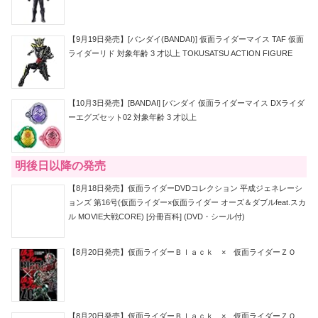
【9月19日発売】[バンダイ(BANDAI)] 仮面ライダーマイス TAF 仮面
ライダーリド 対象年齢 3 才以上 TOKUSATSU ACTION FIGURE
【10月3日発売】[BANDAI] [バンダイ 仮面ライダーマイス DXライダ
ーエグズセット02 対象年齢 3 才以上
明後日以降の発売
【8月18日発売】仮面ライダーDVDコレクション 平成ジェネレーシ
ョンズ 第16号(仮面ライダー×仮面ライダー オーズ＆ダブルfeat.スカ
ル MOVIE大戦CORE) [分冊百科] (DVD・シール付)
【8月20日発売】仮面ライダーＢｌａｃｋ × 仮面ライダーＺＯ
【8月20日発売】仮面ライダーＢｌａｃｋ × 仮面ライダーＺＯ