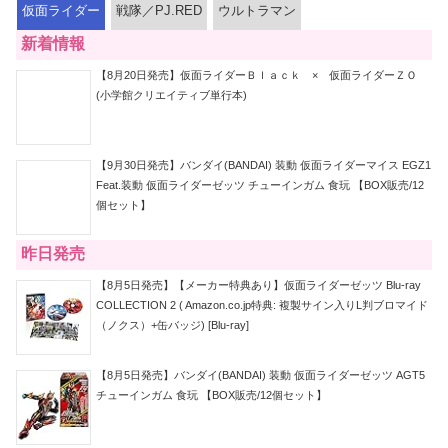
仮面ライダー
戦隊／PJ.RED
ウルトラマン
新着情報
【8月20日発売】仮面ライダーＢｌａｃｋ × 仮面ライダーＺＯ
(小学館クリエイティブ単行本)
【9月30日発売】バンダイ(BANDAI) 装動 仮面ライダーマイス EGZ1
Feat.装動 仮面ライダーゼッツ チューインガム 食玩 【BOX販売/12
個セット】
昨日発売
【8月5日発売】【メーカー特典あり】仮面ライダーゼッツ Blu-ray
COLLECTION 2 ( Amazon.co.jp特典: 複製サイン入りL判ブロマイド
（ノクス）+缶バッジ) [Blu-ray]
【8月5日発売】バンダイ(BANDAI) 装動 仮面ライダーゼッツ AGT5
チューインガム 食玩 【BOX販売/12個セット】