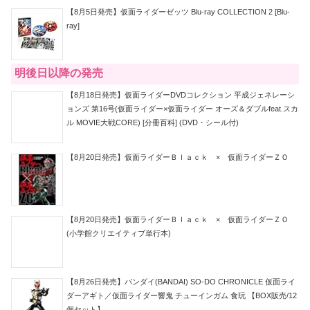
【8月5日発売】仮面ライダーゼッツ Blu-ray COLLECTION 2 [Blu-
ray]
明後日以降の発売
【8月18日発売】仮面ライダーDVDコレクション 平成ジェネレーシ
ョンズ 第16号(仮面ライダー×仮面ライダー オーズ＆ダブルfeat.スカ
ル MOVIE大戦CORE) [分冊百科] (DVD・シール付)
【8月20日発売】仮面ライダーＢｌａｃｋ × 仮面ライダーＺＯ
【8月20日発売】仮面ライダーＢｌａｃｋ × 仮面ライダーＺＯ
(小学館クリエイティブ単行本)
【8月26日発売】バンダイ(BANDAI) SO-DO CHRONICLE 仮面ライ
ダーアギト／仮面ライダー響鬼 チューインガム 食玩 【BOX販売/12
個セット】