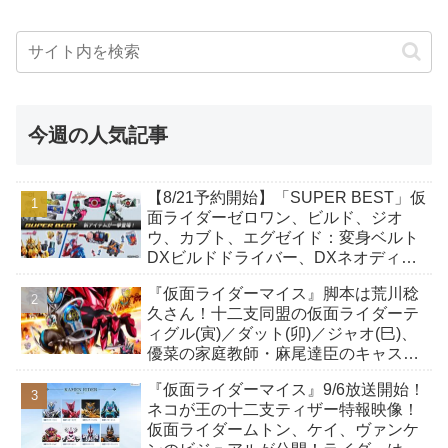
今週の人気記事
【8/21予約開始】「SUPER BEST」仮
面ライダーゼロワン、ビルド、ジオ
ウ、カブト、エグゼイド：変身ベルト
DXビルドドライバー、DXネオディケ
イドライバー、DXホッパーゼクターほ
『仮面ライダーマイス』脚本は荒川稔
か12点！
久さん！十二支同盟の仮面ライダーテ
ィグル(寅)／ダット(卯)／ジャオ(巳)、
優菜の家庭教師・麻尾達臣のキャスト
が発表！トリガーのアキト金子隼也さ
『仮面ライダーマイス』9/6放送開始！
んも変身！
ネコが王の十二支ティザー特報映像！
仮面ライダームトン、ケイ、ヴァンケ