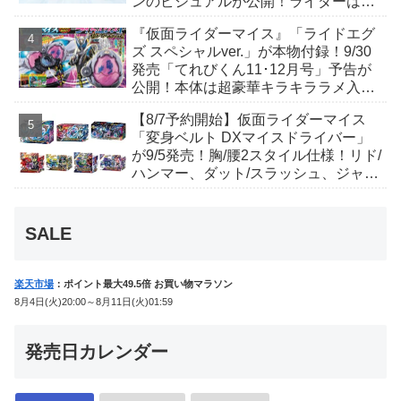
ンのビジュアルが公開！ライダーは子
丑寅卯辰巳午未申酉戌亥猫猫の14人⁉
『仮面ライダーマイス』「ライドエグ
ズ スペシャルver.」が本物付録！9/30
発売「てれびくん11･12月号」予告が
公開！本体は超豪華キラキララメ入
り！変身ベルトにセットすれば特別な
【8/7予約開始】仮面ライダーマイス
音声が！
「変身ベルト DXマイスドライバー」
が9/5発売！胸/腰2スタイル仕様！リド/
ハンマー、ダット/スラッシュ、ジャ
オ/バイト、ケイ/ショットボーンバッ
クルも！
SALE
楽天市場
：ポイント最大49.5倍 お買い物マラソン
8月4日(火)20:00～8月11日(火)01:59
発売日カレンダー