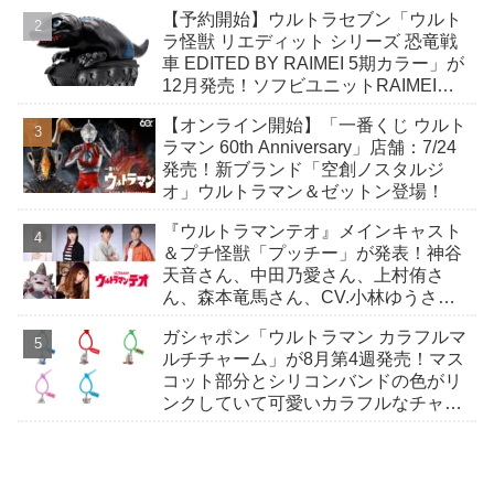
寺組/樋口組/鈴木組の…
【予約開始】ウルトラセブン「ウルト
ラ怪獣 リエディット シリーズ 恐竜戦
車 EDITED BY RAIMEI 5期カラー」が
12月発売！ソフビユニットRAIMEIに
よる恐竜戦車が絶妙なデフォルメ感で
【オンライン開始】「一番くじ ウルト
登場！
ラマン 60th Anniversary」店舗：7/24
発売！新ブランド「空創ノスタルジ
オ」ウルトラマン＆ゼットン登場！
『ウルトラマンテオ』メインキャスト
＆プチ怪獣「プッチー」が発表！神谷
天音さん、中田乃愛さん、上村侑さ
ん、森本竜馬さん、CV.小林ゆうさ
ん！
ガシャポン「ウルトラマン カラフルマ
ルチチャーム」が8月第4週発売！マス
コット部分とシリコンバンドの色がリ
ンクしていて可愛いカラフルなチャー
ム！