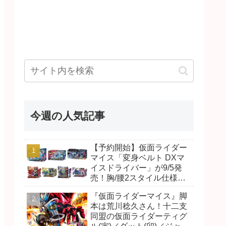
今週の人気記事
【予約開始】仮面ライダー
マイス「変身ベルト DXマ
イスドライバー」が9/5発
売！胸/腰2スタイル仕様！
リド/ハンマー、ダット/スラ
『仮面ライダーマイス』脚
ッシュ、ジャオ/バイト、ケ
本は荒川稔久さん！十二支
イ/ショットボーンバックル
同盟の仮面ライダーティグ
も！