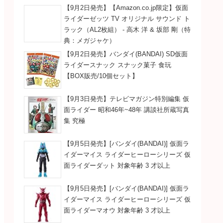
【9月2日発売】【Amazon.co.jp限定】仮面
ライダーゼッツ TV オリジナル サウンド ト
ラック（AL2枚組） - 高木 洋 & 坂部 剛（特
典：メガジャケ）
【9月2日発売】バンダイ(BANDAI) SD仮面
ライダースナック スナック菓子 食玩
【BOX販売/10個セット】
【9月3日発売】テレビマガジン特別編集 仮
面ライダー 昭和46年~48年 講談社所蔵写真
集 究極
【9月5日発売】[バンダイ(BANDAI)] 仮面ラ
イダーマイス ライダーヒーローシリーズ 仮
面ライダーダット 対象年齢 3 才以上
【9月5日発売】[バンダイ(BANDAI)] 仮面ラ
イダーマイス ライダーヒーローシリーズ 仮
面ライダーマオウ 対象年齢 3 才以上