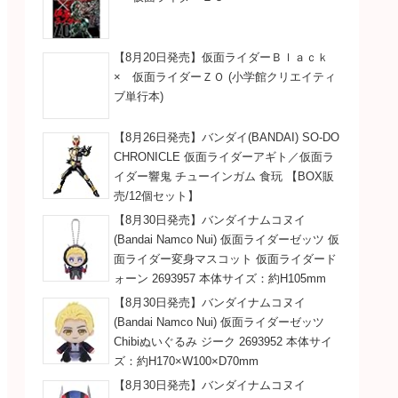
【8月20日発売】仮面ライダーＢｌａｃｋ
× 仮面ライダーＺＯ (小学館クリエイティ
ブ単行本)
【8月26日発売】バンダイ(BANDAI) SO-DO
CHRONICLE 仮面ライダーアギト／仮面ラ
イダー響鬼 チューインガム 食玩 【BOX販
売/12個セット】
【8月30日発売】バンダイナムコヌイ
(Bandai Namco Nui) 仮面ライダーゼッツ 仮
面ライダー変身マスコット 仮面ライダード
ォーン 2693957 本体サイズ：約H105mm
【8月30日発売】バンダイナムコヌイ
(Bandai Namco Nui) 仮面ライダーゼッツ
Chibiぬいぐるみ ジーク 2693952 本体サイ
ズ：約H170×W100×D70mm
【8月30日発売】バンダイナムコヌイ