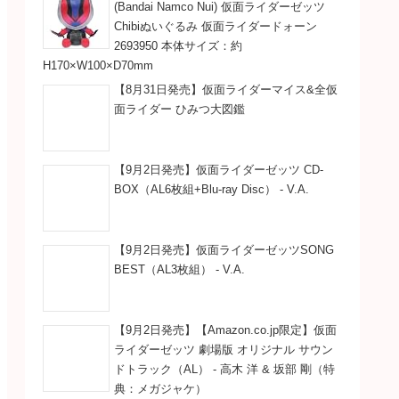
(Bandai Namco Nui) 仮面ライダーゼッツ
Chibiぬいぐるみ 仮面ライダードォーン
2693950 本体サイズ：約
H170×W100×D70mm
【8月31日発売】仮面ライダーマイス&全仮
面ライダー ひみつ大図鑑
【9月2日発売】仮面ライダーゼッツ CD-
BOX（AL6枚組+Blu-ray Disc） - V.A.
【9月2日発売】仮面ライダーゼッツSONG
BEST（AL3枚組） - V.A.
【9月2日発売】【Amazon.co.jp限定】仮面
ライダーゼッツ 劇場版 オリジナル サウン
ドトラック（AL） - 高木 洋 & 坂部 剛（特
典：メガジャケ）