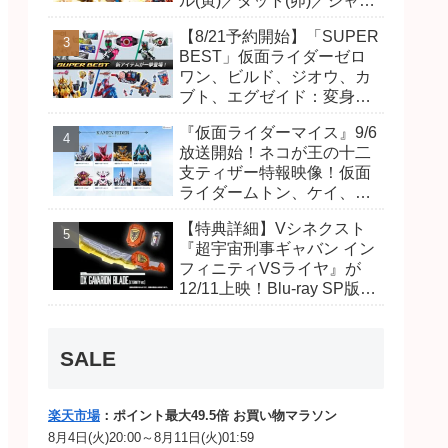
ル(寅)／ダット(卯)／ジャオ
(巳)、優菜の家庭教師・麻
【8/21予約開始】「SUPER
尾達臣のキャストが発表！
BEST」仮面ライダーゼロ
トリガーのアキト金子隼也
ワン、ビルド、ジオウ、カ
さんも変身！
ブト、エグゼイド：変身ベ
ルト DXビルドドライバ
『仮面ライダーマイス』9/6
ー、DXネオディケイドライ
放送開始！ネコが王の十二
バー、DXホッパーゼクター
支ティザー特報映像！仮面
ほか12点！
ライダームトン、ケイ、ヴ
ァンケンのビジュアルが公
【特典詳細】Vシネクスト
開！ライダーは子丑寅卯辰
『超宇宙刑事ギャバン イン
巳午未申酉戌亥猫猫の14
フィニティVSライヤ』が
人⁉
12/11上映！Blu-ray SP版は
「DXギャバリオンブレード
(エタニティver.)」「ユカイ
ダーエモルギー」ほか豪華
SALE
特典付き！
楽天市場
：ポイント最大49.5倍 お買い物マラソン
8月4日(火)20:00～8月11日(火)01:59