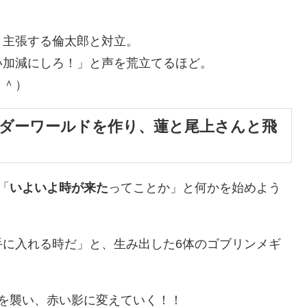
と主張する倫太郎と対立。
い加減にしろ！」と声を荒立てるほど。
＾＾）
ンダーワールドを作り、蓮と尾上さんと飛
「
いよいよ時が来た
ってことか」と何かを始めよう
手に入れる時だ」と、生み出した6体のゴブリンメギ
を襲い、赤い影に変えていく！！