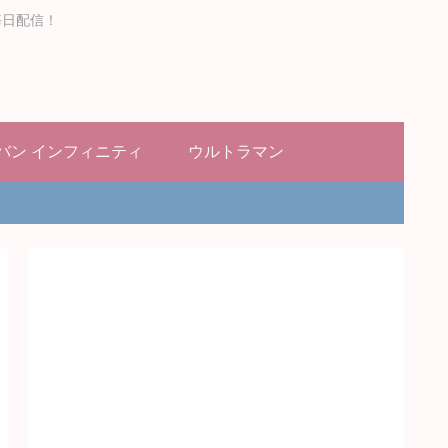
毎日配信！
バン インフィニティ
ウルトラマン