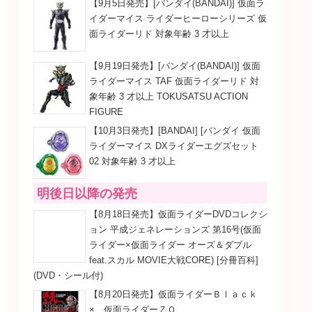
【9月5日発売】[バンダイ(BANDAI)] 仮面ラ
イダーマイス ライダーヒーローシリーズ 仮
面ライダーリド 対象年齢 3 才以上
【9月19日発売】[バンダイ(BANDAI)] 仮面
ライダーマイス TAF 仮面ライダーリド 対
象年齢 3 才以上 TOKUSATSU ACTION
FIGURE
【10月3日発売】[BANDAI] [バンダイ 仮面
ライダーマイス DXライダーエグズセット
02 対象年齢 3 才以上
明後日以降の発売
【8月18日発売】仮面ライダーDVDコレクシ
ョン 平成ジェネレーションズ 第16号(仮面
ライダー×仮面ライダー オーズ＆ダブル
feat.スカル MOVIE大戦CORE) [分冊百科]
(DVD・シール付)
【8月20日発売】仮面ライダーＢｌａｃｋ
× 仮面ライダーＺＯ