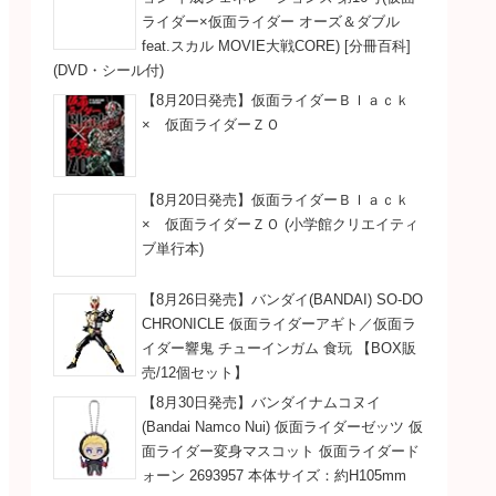
ライダー×仮面ライダー オーズ＆ダブル
feat.スカル MOVIE大戦CORE) [分冊百科]
(DVD・シール付)
【8月20日発売】仮面ライダーＢｌａｃｋ
× 仮面ライダーＺＯ
【8月20日発売】仮面ライダーＢｌａｃｋ
× 仮面ライダーＺＯ (小学館クリエイティ
ブ単行本)
【8月26日発売】バンダイ(BANDAI) SO-DO
CHRONICLE 仮面ライダーアギト／仮面ラ
イダー響鬼 チューインガム 食玩 【BOX販
売/12個セット】
【8月30日発売】バンダイナムコヌイ
(Bandai Namco Nui) 仮面ライダーゼッツ 仮
面ライダー変身マスコット 仮面ライダード
ォーン 2693957 本体サイズ：約H105mm