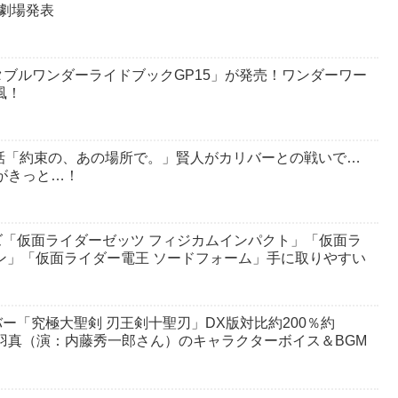
劇場発表
ブルワンダーライドブックGP15」が発売！ワンダーワー
風！
話「約束の、あの場所で。」賢人がカリバーとの戦いで…
彼がきっと…！
ーズ「仮面ライダーゼッツ フィジカムインパクト」「仮面ラ
ン」「仮面ライダー電王 ソードフォーム」手に取りやすい
！
バー「究極大聖剣 刃王剣十聖刃」DX版対比約200％約
飛羽真（演：内藤秀一郎さん）のキャラクターボイス＆BGM