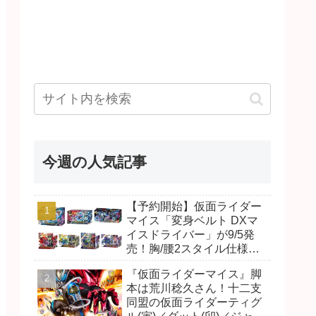
今週の人気記事
【予約開始】仮面ライダー
マイス「変身ベルト DXマ
イスドライバー」が9/5発
売！胸/腰2スタイル仕様！
リド/ハンマー、ダット/スラ
『仮面ライダーマイス』脚
ッシュ、ジャオ/バイト、ケ
本は荒川稔久さん！十二支
イ/ショットボーンバックル
同盟の仮面ライダーティグ
も！