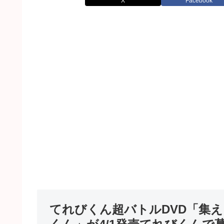
X
Facebook
てれびくん超バトルDVD「集