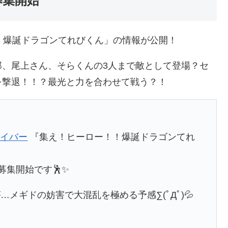
募集開始
！爆誕ドラゴンてれびくん」の情報が公開！
郎、尾上さん、そらくんの3人まで敵として登場？セ
を撃退！！？最光と力を合わせて戦う？！
セイバー
『集え！ヒーロー！！爆誕ドラゴンてれ
募集開始です🕺✨
メギドの妨害で大混乱を極める予感∑(ﾟДﾟ)💦