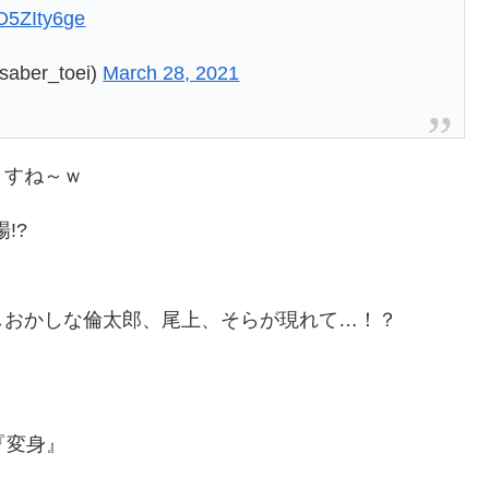
HO5ZIty6ge
r_toei)
March 28, 2021
ますね～ｗ
!?
しおかしな倫太郎、尾上、そらが現れて…！？
『変身』