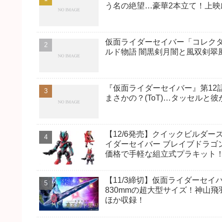
う名の絶望…豪華2本立て！上映
仮面ライダーセイバー「コレクタ
ルド物語 闇黒剣月闇と風双剣翠
『仮面ライダーセイバー』第12
まさかの？(ToT)…タッセルと
【12/6発売】クイックビルダ
イダーセイバー ブレイブドラゴ
価格で手軽な組立式プラキット
【11/3締切】仮面ライダーセイ
830mmの超大型サイズ！神山
ほか収録！