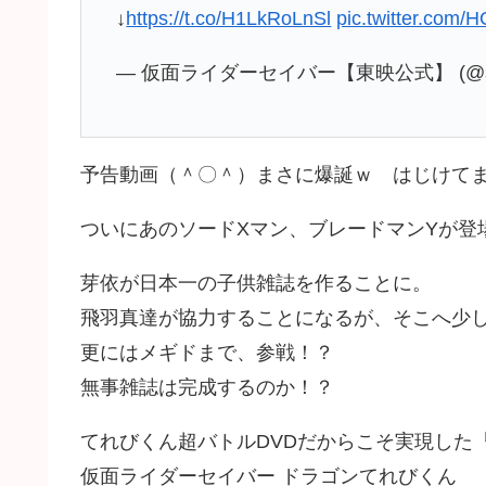
↓
https://t.co/H1LkRoLnSl
pic.twitter.com/
— 仮面ライダーセイバー【東映公式】 (@sabe
予告動画（＾〇＾）まさに爆誕ｗ はじけて
ついにあのソードXマン、ブレードマンYが登場
芽依が日本一の子供雑誌を作ることに。
飛羽真達が協力することになるが、そこへ少
更にはメギドまで、参戦！？
無事雑誌は完成するのか！？
てれびくん超バトルDVDだからこそ実現した
仮面ライダーセイバー ドラゴンてれびくん