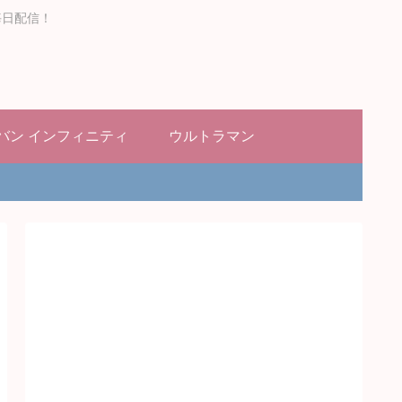
毎日配信！
バン インフィニティ
ウルトラマン