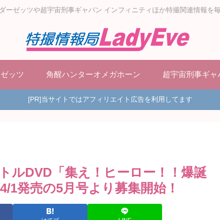
ダーゼッツや超宇宙刑事ギャバン インフィニティほか特撮関連情報を
ーゼッツ
角醒ハンターオメガホーン
超宇宙刑事ギャ
[PR]当サイトではアフィリエイト広告を利用してます
トルDVD「集え！ヒーロー！！爆誕
/1発売の5月号より募集開始！