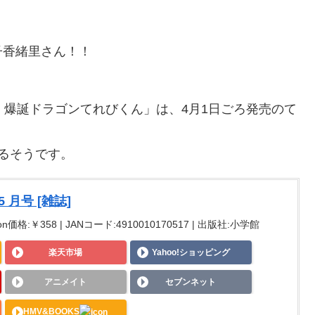
！
子香緒里さん！！
！爆誕ドラゴンてれびくん」は、4月1日ごろ発売のて
るそうです。
5 月号 [雑誌]
n価格:￥358 | JANコード:4910010170517 | 出版社:小学館
楽天市場
Yahoo!ショッピング
アニメイト
セブンネット
HMV&BOOKS