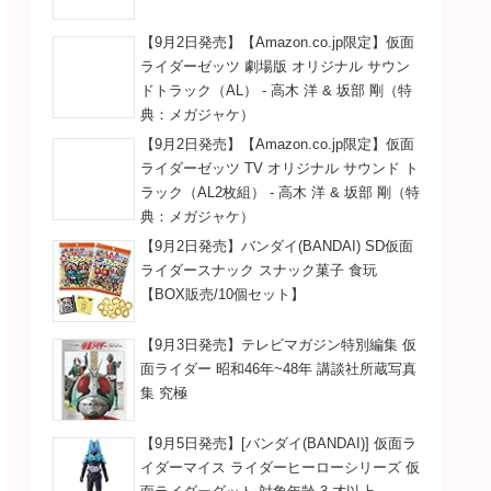
【9月2日発売】【Amazon.co.jp限定】仮面
ライダーゼッツ 劇場版 オリジナル サウン
ドトラック（AL） - 高木 洋 & 坂部 剛（特
典：メガジャケ）
【9月2日発売】【Amazon.co.jp限定】仮面
ライダーゼッツ TV オリジナル サウンド ト
ラック（AL2枚組） - 高木 洋 & 坂部 剛（特
典：メガジャケ）
【9月2日発売】バンダイ(BANDAI) SD仮面
ライダースナック スナック菓子 食玩
【BOX販売/10個セット】
【9月3日発売】テレビマガジン特別編集 仮
面ライダー 昭和46年~48年 講談社所蔵写真
集 究極
【9月5日発売】[バンダイ(BANDAI)] 仮面ラ
イダーマイス ライダーヒーローシリーズ 仮