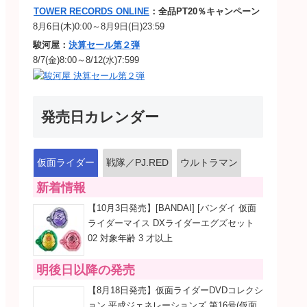
TOWER RECORDS ONLINE
：全品PT20％キャンペーン
8月6日(木)0:00～8月9日(日)23:59
駿河屋：
決算セール第２弾
8/7(金)8:00～8/12(水)7:599
発売日カレンダー
仮面ライダー
戦隊／PJ.RED
ウルトラマン
新着情報
【10月3日発売】[BANDAI] [バンダイ 仮面
ライダーマイス DXライダーエグズセット
02 対象年齢 3 才以上
明後日以降の発売
【8月18日発売】仮面ライダーDVDコレクシ
ョン 平成ジェネレーションズ 第16号(仮面