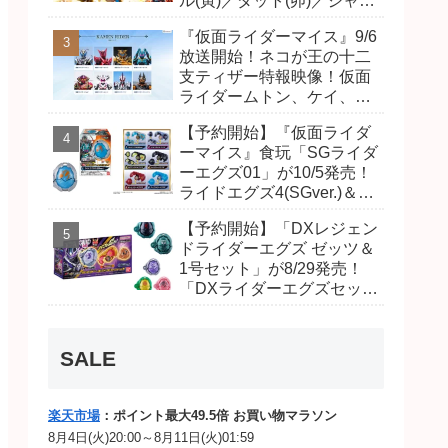
ル(寅)／ダット(卯)／ジャオ
(巳)、優菜の家庭教師・麻
『仮面ライダーマイス』9/6
尾達臣のキャストが発表！
放送開始！ネコが王の十二
トリガーのアキト金子隼也
支ティザー特報映像！仮面
さんも変身！
ライダームトン、ケイ、ヴ
ァンケンのビジュアルが公
【予約開始】『仮面ライダ
開！ライダーは子丑寅卯辰
ーマイス』食玩「SGライダ
巳午未申酉戌亥猫猫の14
ーエグズ01」が10/5発売！
人⁉
ライドエグズ4(SGver.)＆ジ
オウ、ゼロワンライドエグ
【予約開始】「DXレジェン
ズ、カイザ、ギャレン、デ
ドライダーエグズ ゼッツ＆
ィエンドシードエグズ！
1号セット」が8/29発売！
「DXライダーエグズセッ
ト」01・02で仮面ライダー
ムトン、ヴァンケンに変
身！マイスもフォームチェ
SALE
ンジ！
楽天市場
：ポイント最大49.5倍 お買い物マラソン
8月4日(火)20:00～8月11日(火)01:59