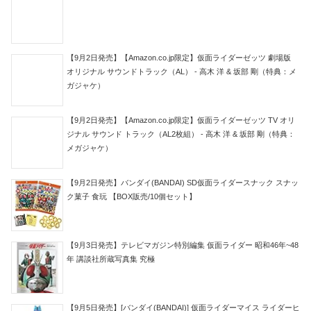
【9月2日発売】【Amazon.co.jp限定】仮面ライダーゼッツ 劇場版
オリジナル サウンドトラック（AL） - 高木 洋 & 坂部 剛（特典：メ
ガジャケ）
【9月2日発売】【Amazon.co.jp限定】仮面ライダーゼッツ TV オリ
ジナル サウンド トラック（AL2枚組） - 高木 洋 & 坂部 剛（特典：
メガジャケ）
【9月2日発売】バンダイ(BANDAI) SD仮面ライダースナック スナッ
ク菓子 食玩 【BOX販売/10個セット】
【9月3日発売】テレビマガジン特別編集 仮面ライダー 昭和46年~48
年 講談社所蔵写真集 究極
【9月5日発売】[バンダイ(BANDAI)] 仮面ライダーマイス ライダーヒ