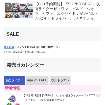
ィver.)」「ユカイダーエモルギー」ほ
【8/21予約開始】「SUPER BEST」仮
か豪華特典付き！
面ライダーゼロワン、ビルド、ジオ
ウ、カブト、エグゼイド：変身ベルト
DXビルドドライバー、DXネオディケ
イドライバー、DXホッパーゼクターほ
か12点！
SALE
楽天市場
：ポイント最大49.5倍 お買い物マラソン
8月4日(火)20:00～8月11日(火)01:59
発売日カレンダー
仮面ライダー
戦隊／PJ.RED
ウルトラマン
新着情報
【10月3日発売】[BANDAI] [バンダイ 仮面ライダーマイス DXライダ
ーエグズセット02 対象年齢 3 才以上