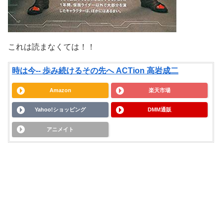
これは読まなくては！！
時は今-- 歩み続けるその先へ ACTion 高岩成二
Amazon
楽天市場
Yahoo!ショッピング
DMM通販
アニメイト