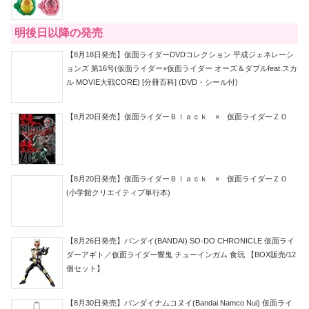
明後日以降の発売
【8月18日発売】仮面ライダーDVDコレクション 平成ジェネレーシ
ョンズ 第16号(仮面ライダー×仮面ライダー オーズ＆ダブルfeat.スカ
ル MOVIE大戦CORE) [分冊百科] (DVD・シール付)
【8月20日発売】仮面ライダーＢｌａｃｋ × 仮面ライダーＺＯ
【8月20日発売】仮面ライダーＢｌａｃｋ × 仮面ライダーＺＯ
(小学館クリエイティブ単行本)
【8月26日発売】バンダイ(BANDAI) SO-DO CHRONICLE 仮面ライ
ダーアギト／仮面ライダー響鬼 チューインガム 食玩 【BOX販売/12
個セット】
【8月30日発売】バンダイナムコヌイ(Bandai Namco Nui) 仮面ライ