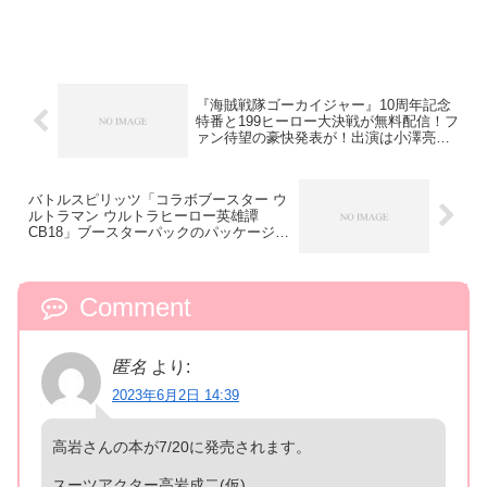
『海賊戦隊ゴーカイジャー』10周年記念
特番と199ヒーロー大決戦が無料配信！フ
ァン待望の豪快発表が！出演は小澤亮太
＆池田純矢
バトルスピリッツ「コラボブースター ウ
ルトラマン ウルトラヒーロー英雄譚
CB18」ブースターパックのパッケージ＆
新規カード公開
Comment
匿名
より:
2023年6月2日 14:39
高岩さんの本が7/20に発売されます。
スーツアクター高岩成二(仮)