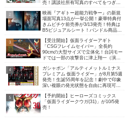
売！講談社所有写真のすべてをつぎ込
んだ究極の写真集！
映画『アギトー超能力戦争ー』の新規
場面写真13点が一挙公開！豪華特典付
きムビチケ前売券が3/13発売！特典は
B5ビジュアルシート！バンドル商品付
きも！
【受注開始】仮面ライダーアギト
「CSGフレイムセイバー」全長約
90cmの大型サイズで立体化！台詞モー
ドでは一部の攻撃音に津上翔一（演：
賀集利樹）の掛け声が付加！
ガシャポン「アルティメットルミナス
プレミアム 仮面ライダー」が8月第5週
発売！生誕55周年を記念！劇中で印象
深い複眼の発光状態を自由に再現可
能！
【予約開始】ヒーローズコミックス
「仮面ライダークウガ(31)」が10/5発
売！