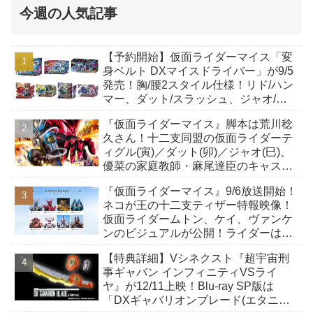
今週の人気記事
【予約開始】仮面ライダーマイス「変
身ベルト DXマイスドライバー」が9/5
発売！胸/腰2スタイル仕様！リド/ハン
マー、ダット/スラッシュ、ジャオ/バ
イト、ケイ/ショットボーンバックル
『仮面ライダーマイス』脚本は荒川稔
も！
久さん！十二支同盟の仮面ライダーテ
ィグル(寅)／ダット(卯)／ジャオ(巳)、
優菜の家庭教師・麻尾達臣のキャスト
が発表！トリガーのアキト金子隼也さ
『仮面ライダーマイス』9/6放送開始！
んも変身！
ネコが王の十二支ティザー特報映像！
仮面ライダームトン、ケイ、ヴァンケ
ンのビジュアルが公開！ライダーは子
丑寅卯辰巳午未申酉戌亥猫猫の14人⁉
【特典詳細】Vシネクスト『超宇宙刑
事ギャバン インフィニティVSライ
ヤ』が12/11上映！Blu-ray SP版は
「DXギャバリオンブレード(エタニテ