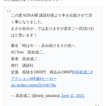
この度 6/29火曜 講談社様より本を出版させて頂
く事になりました。
まさか自分が…ではありますが是非ご一読頂けれ
ばと思います！
書名「時は今－－歩み続けるその先へ
ACTion 高岩成二」
著者 高岩成二
発行 講談社
定価 税抜き1800円 税込み1980円
#高岩成二
#
アクション
#特撮
#ヒーロー
pic.twitter.com/e2DXilK78e
— 高岩成二 (@seiji_takaiwa)
June 11, 2021