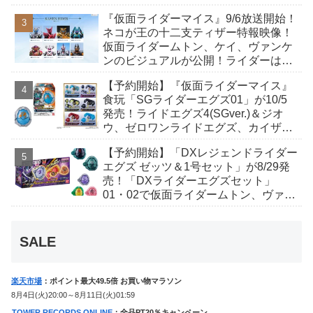
が発表！トリガーのアキト金子隼也さ
『仮面ライダーマイス』9/6放送開始！
んも変身！
ネコが王の十二支ティザー特報映像！
仮面ライダームトン、ケイ、ヴァンケ
ンのビジュアルが公開！ライダーは子
丑寅卯辰巳午未申酉戌亥猫猫の14人⁉
【予約開始】『仮面ライダーマイス』
食玩「SGライダーエグズ01」が10/5
発売！ライドエグズ4(SGver.)＆ジオ
ウ、ゼロワンライドエグズ、カイザ、
ギャレン、ディエンドシードエグズ！
【予約開始】「DXレジェンドライダー
エグズ ゼッツ＆1号セット」が8/29発
売！「DXライダーエグズセット」
01・02で仮面ライダームトン、ヴァン
ケンに変身！マイスもフォームチェン
ジ！
SALE
楽天市場
：ポイント最大49.5倍 お買い物マラソン
8月4日(火)20:00～8月11日(火)01:59
TOWER RECORDS ONLINE
：全品PT20％キャンペーン