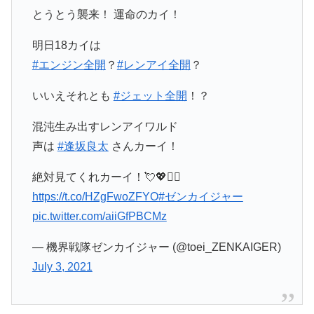
とうとう襲来！ 運命のカイ！
明日18カイは
#エンジン全開
？
#レンアイ全開
？
いいえそれとも
#ジェット全開
！？
混沌生み出すレンアイワルド
声は
#逢坂良太
さんカーイ！
絶対見てくれカーイ！💘💖❤️‍🔥
https://t.co/HZgFwoZFYO
#ゼンカイジャー
pic.twitter.com/aiiGfPBCMz
— 機界戦隊ゼンカイジャー (@toei_ZENKAIGER)
July 3, 2021