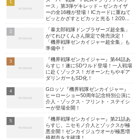
ース」第3弾ゲキレッド～ゼンカイザ
ーの全16種が登場！ICカードに重ねて
ピッとかざすとピカッと光る！2/20ま
で
「暴太郎戦隊ドンブラザーズ超全集」
がてれびくんさん限定で発売決定！
「機界戦隊ゼンカイジャー超全集」も
準備中！
『機界戦隊ゼンカイジャー』第44話あ
らすじ！遂にSDワルド登場！一人戦場
に赴くゾックス！ガオーンたちやギア
ダリンガーもSD化！
Gロッソ『機界戦隊ゼンカイジャー』
ヒーローショー50周年記念特別公演に
介人・ゾックス・フリント・ステイシ
ーが登場全開！
『機界戦隊ゼンカイジャー』第21話あ
らすじ。ニセモノ介人とゾックスが極
悪全開！ゼンカイジュウオーが極悪増
殖都市を大破壊！