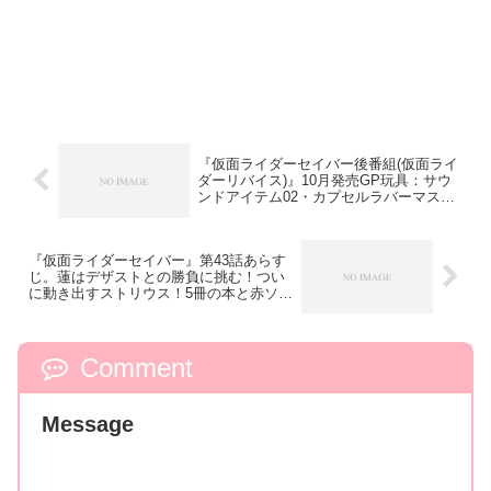
『仮面ライダーセイバー後番組(仮面ライ
ダーリバイス)』10月発売GP玩具：サウ
ンドアイテム02・カプセルラバーマスコ
ット予約開始
『仮面ライダーセイバー』第43話あらす
じ。蓮はデザストとの勝負に挑む！つい
に動き出すストリウス！5冊の本と赤ソフ
ィアが…⁉
Comment
Message