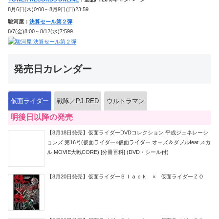
8月6日(木)0:00～8月9日(日)23:59
駿河屋：
決算セール第２弾
8/7(金)8:00～8/12(水)7:599
発売日カレンダー
仮面ライダー
戦隊／PJ.RED
ウルトラマン
明後日以降の発売
【8月18日発売】仮面ライダーDVDコレクション 平成ジェネレーシ
ョンズ 第16号(仮面ライダー×仮面ライダー オーズ＆ダブルfeat.スカ
ル MOVIE大戦CORE) [分冊百科] (DVD・シール付)
【8月20日発売】仮面ライダーＢｌａｃｋ × 仮面ライダーＺＯ