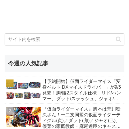
今週の人気記事
【予約開始】仮面ライダーマイス「変
身ベルト DXマイスドライバー」が9/5
発売！胸/腰2スタイル仕様！リド/ハン
マー、ダット/スラッシュ、ジャオ/バ
イト、ケイ/ショットボーンバックル
『仮面ライダーマイス』脚本は荒川稔
も！
久さん！十二支同盟の仮面ライダーテ
ィグル(寅)／ダット(卯)／ジャオ(巳)、
優菜の家庭教師・麻尾達臣のキャスト