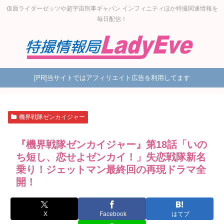
仮面ライダーゼッツや超宇宙刑事ギャバン インフィニティほか特撮関連情報を
毎日配信！
[PR]当サイトではアフィリエイト広告を利用してます
機界戦隊ゼンカイジャー
『機界戦隊ゼンカイジャー』第18話「いの
ち短し、恋せよゼンカイ！」失恋戦隊新名
乗り！ジェットマン最終回の再現ドラマ全
開！
X
Facebook
はてブ