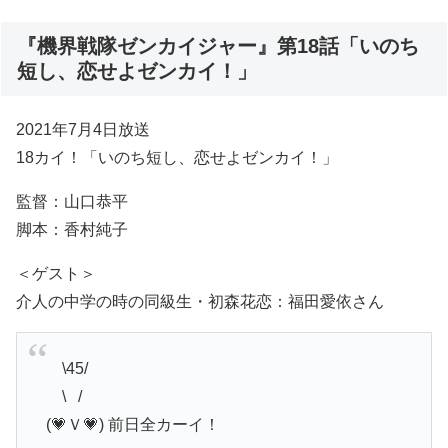
『機界戦隊ゼンカイジャー』第18話「いのち
短し、恋せよゼンカイ！」
2021年7月4日放送
18カイ！「いのち短し、恋せよゼンカイ！」
監督：山口恭平
脚本：香村純子
＜ゲスト＞
介人の中学の時の同級生・初森花恋：福田愛依さん
⠀ \45/
⠀ \⠀/
(💗Ｖ💗) 前日全カーイ！