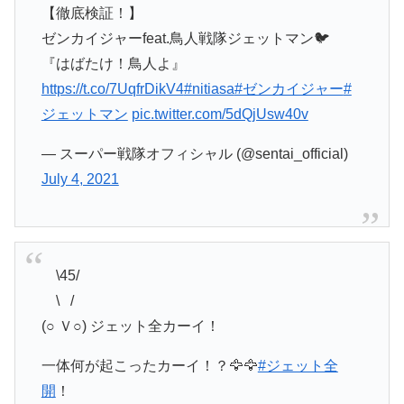
【徹底検証！】
ゼンカイジャーfeat.鳥人戦隊ジェットマン🐦
『はばたけ！鳥人よ』
https://t.co/7UqfrDikV4
#nitiasa
#ゼンカイジャー
#
ジェットマン
pic.twitter.com/5dQjUsw40v
— スーパー戦隊オフィシャル (@sentai_official)
July 4, 2021
⠀ \45/
⠀ \⠀/
(○ Ｖ○) ジェット全カーイ！
一体何が起こったカーイ！？🦅🦅
#ジェット全
開
！