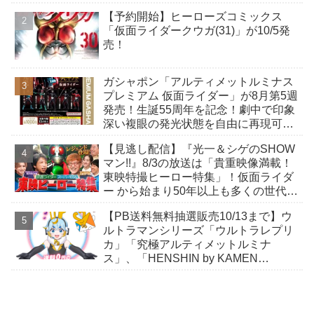
きも！
【予約開始】ヒーローズコミックス
「仮面ライダークウガ(31)」が10/5発
売！
ガシャポン「アルティメットルミナス
プレミアム 仮面ライダー」が8月第5週
発売！生誕55周年を記念！劇中で印象
深い複眼の発光状態を自由に再現可
能！
【見逃し配信】『光一＆シゲのSHOW
マン!!』8/3の放送は「貴重映像満載！
東映特撮ヒーロー特集」！仮面ライダ
ー から始まり50年以上も多くの世代に
愛され続ける秘密をレジェンド達が明
【PB送料無料抽選販売10/13まで】ウ
かす！
ルトラマンシリーズ「ウルトラレプリ
カ」「究極アルティメットルミナ
ス」、「HENSHIN by KAMEN
RIDER」スニーカーほか