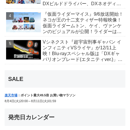
DXビルドドライバー、DXネオディケ
イドライバー、DXホッパーゼクターほ
『仮面ライダーマイス』9/6放送開始！
か12点！
ネコが王の十二支ティザー特報映像！
仮面ライダームトン、ケイ、ヴァンケ
ンのビジュアルが公開！ライダーは子
丑寅卯辰巳午未申酉戌亥猫猫の14人⁉
Vシネクスト『超宇宙刑事ギャバン イ
ンフィニティVSライヤ』が12/11上
映！Blu-rayスペシャル版は「DXギャ
バリオンブレード(エタニティver.)」
「ユカイダーエモルギー」ほか豪華特
典付！
SALE
楽天市場
：ポイント最大49.5倍 お買い物マラソン
8月4日(火)20:00～8月11日(火)01:59
発売日カレンダー