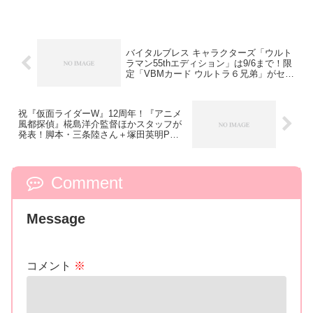
バイタルブレス キャラクターズ「ウルト
ラマン55thエディション」は9/6まで！限
定「VBMカード ウルトラ６兄弟」がセッ
トに
祝『仮面ライダーW』12周年！『アニメ
風都探偵』椛島洋介監督ほかスタッフが
発表！脚本・三条陸さん＋塚田英明P対
談映像も
Comment
Message
コメント
※