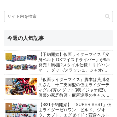
今週の人気記事
【予約開始】仮面ライダーマイス「変
身ベルト DXマイスドライバー」が9/5
発売！胸/腰2スタイル仕様！リド/ハン
マー、ダット/スラッシュ、ジャオ/バ
イト、ケイ/ショットボーンバックル
『仮面ライダーマイス』脚本は荒川稔
も！
久さん！十二支同盟の仮面ライダーテ
ィグル(寅)／ダット(卯)／ジャオ(巳)、
優菜の家庭教師・麻尾達臣のキャスト
が発表！トリガーのアキト金子隼也さ
【8/21予約開始】「SUPER BEST」仮
んも変身！
面ライダーゼロワン、ビルド、ジオ
ウ、カブト、エグゼイド：変身ベルト