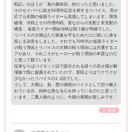
戦記』のほうが「真の最終回」的だったと思いました。
そのセイバーに続き50周年記念を称するリバイス。否が
応でも初期の仮面ライダーも意識してしまいます。環境
破壊、冷戦とその代理内戦、昔ながらの支配と非支配の
構造… 仮面ライダー開始当時は戦う敵が明確でした。
リバイスの大輝はただ家族を守るためだけに戦いに身を
投じる決意をしました。それでも70年代の仮面ライダー
の戦う理由とリバイスの大輝の戦う理由には共通するコ
アがあり、それこそがヒーローが戦う理由の本質なのだ
と思って観ています。
従来ならばパイロット話で提示される諸々の見せ場が劇
場版で既に披露されていたので、普段よりはワクワクが
少なかったリバイスの1･2話でした。
そして、大輝は、負・悪の感情がバイスとして切り離さ
れている分、純粋な善なる心を持っているのだと思って
います、二重人格のように。今後の展開が楽しみです。
返信