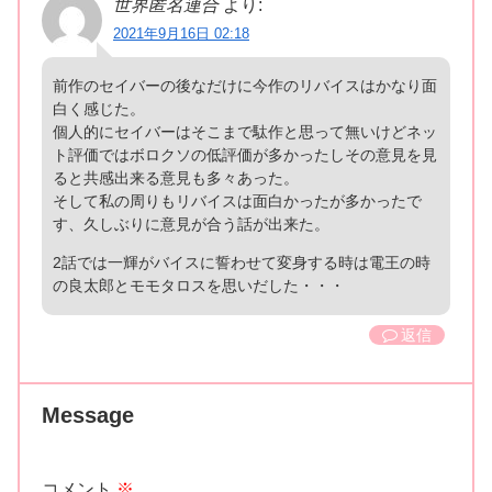
世界匿名連合
より:
2021年9月16日 02:18
前作のセイバーの後なだけに今作のリバイスはかなり面
白く感じた。
個人的にセイバーはそこまで駄作と思って無いけどネッ
ト評価ではボロクソの低評価が多かったしその意見を見
ると共感出来る意見も多々あった。
そして私の周りもリバイスは面白かったが多かったで
す、久しぶりに意見が合う話が出来た。
2話では一輝がバイスに誓わせて変身する時は電王の時
の良太郎とモモタロスを思いだした・・・
返信
Message
コメント
※