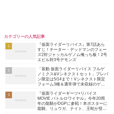
カテゴリーの人気記事
『仮面ライダーリバイス』第7話あら
すじ！チーター・デッドマンのフェー
ズ2対ジャッカルゲノム俺っち板！2号
エビル対3号デモンズ
「装動 仮面ライダーリバイス フルゲ
ノミクス&Vシネクストセット」プレバ
ン限定は5/14まで！Vシネクスト限定
フォーム3種＆通常弾で未収録のゲノ
ムウェポン等を一挙収録！
『仮面ライダーギーツ×リバイス
MOVIE バトルロワイヤル』今年20周
年の龍騎がDGPに参戦！本ポスターに
龍騎、リュウガ、ナイト、王蛇が登
場！