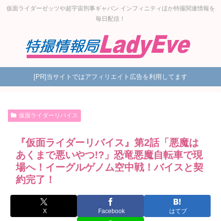
仮面ライダーゼッツや超宇宙刑事ギャバン インフィニティほか特撮関連情報を
毎日配信！
[PR]当サイトではアフィリエイト広告を利用してます
仮面ライダーリバイス
『仮面ライダーリバイス』第2話「悪魔は
あくまで悪いやつ!?」恐竜悪魔自転車で現
場へ！イーグルゲノム空中戦！バイスと契
約完了！
X
Facebook
はてブ