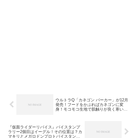
ウルトラQ「カネゴン パーカー」が12月
発売！フードをかぶればカネゴンに変
身！モコモコ生地で肌触りが良く寒い冬
でもあったか
『仮面ライダーリバイス』バイスタンプ
ラリー2個目はイーグル！その位置は？カ
マキリとメガロドンプロトバイスタンプ