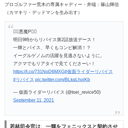
プロゴルファー荒木の専属キャディー・井端：篠山輝信
（カマキリ・デッドマンを生み出す）
🦹‍♂️悪魔P🦹‍♂️
明日9時からリバイス第2話放送デース！
一輝とバイス、早くもコンビ解消！？
イーグルゲノムの活躍を見逃さないように。
アクマでもリアタイで見てくださーい！
https://t.co/731NoD6MXG
#仮面ライダーリバイス
#リバイス
pic.twitter.com/BLkqLhojKb
— 仮面ライダーリバイス (@toei_revice50)
September 11, 2021
若林司令官は、一輝をフェニックスと契約させ