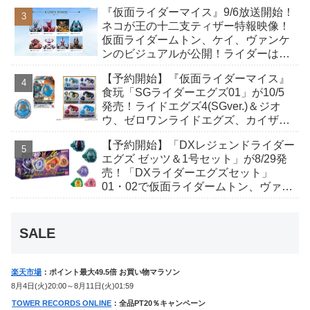
が発表！トリガーのアキト金子隼也さ
『仮面ライダーマイス』9/6放送開始！
んも変身！
ネコが王の十二支ティザー特報映像！
仮面ライダームトン、ケイ、ヴァンケ
ンのビジュアルが公開！ライダーは子
丑寅卯辰巳午未申酉戌亥猫猫の14人⁉
【予約開始】『仮面ライダーマイス』
食玩「SGライダーエグズ01」が10/5
発売！ライドエグズ4(SGver.)＆ジオ
ウ、ゼロワンライドエグズ、カイザ、
ギャレン、ディエンドシードエグズ！
【予約開始】「DXレジェンドライダー
エグズ ゼッツ＆1号セット」が8/29発
売！「DXライダーエグズセット」
01・02で仮面ライダームトン、ヴァン
ケンに変身！マイスもフォームチェン
ジ！
SALE
楽天市場
：ポイント最大49.5倍 お買い物マラソン
8月4日(火)20:00～8月11日(火)01:59
TOWER RECORDS ONLINE
：全品PT20％キャンペーン