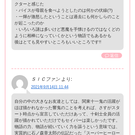
クターと感じた
・バイスが母親を食べようとしたのは何かの伏線(?)
・一輝が激怒したということは過去にも何かしらのこと
が起こったのか
・いろいろ謎は多いけど悪魔を手懐けるのではなくどの
ように相棒になっていくかという物語でもあるかも
後はとても見やすいところもいいところです!!
返信
ＳＩＣファン
より:
2021年9月14日 11:44
自分の中の大きなお友達としては、関東十一鬼の活躍が
ほぼ描かれなかった響鬼のことを考えれば、さすがスタ
ート時点から宣言していただけあって、十剣士全員の活
躍が描かれていただけでもセイバーは楽しかったです。
物語の力、物語が続いていく力を謳うという意味では、
実質的に石ノ森章太郎の伝記だった『スーパーヒーロー