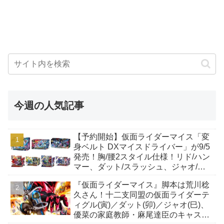
今週の人気記事
【予約開始】仮面ライダーマイス「変
身ベルト DXマイスドライバー」が9/5
発売！胸/腰2スタイル仕様！リド/ハン
マー、ダット/スラッシュ、ジャオ/バ
イト、ケイ/ショットボーンバックル
『仮面ライダーマイス』脚本は荒川稔
も！
久さん！十二支同盟の仮面ライダーテ
ィグル(寅)／ダット(卯)／ジャオ(巳)、
優菜の家庭教師・麻尾達臣のキャスト