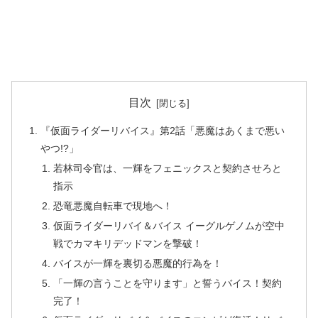
目次
『仮面ライダーリバイス』第2話「悪魔はあくまで悪い
やつ!?」
若林司令官は、一輝をフェニックスと契約させろと
指示
恐竜悪魔自転車で現地へ！
仮面ライダーリバイ＆バイス イーグルゲノムが空中
戦でカマキリデッドマンを撃破！
バイスが一輝を裏切る悪魔的行為を！
「一輝の言うことを守ります」と誓うバイス！契約
完了！