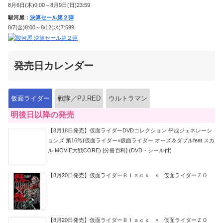
8月6日(木)0:00～8月9日(日)23:59
駿河屋：
決算セール第２弾
8/7(金)8:00～8/12(水)7:599
発売日カレンダー
仮面ライダー
戦隊／PJ.RED
ウルトラマン
明後日以降の発売
【8月18日発売】仮面ライダーDVDコレクション 平成ジェネレーシ
ョンズ 第16号(仮面ライダー×仮面ライダー オーズ＆ダブルfeat.スカ
ル MOVIE大戦CORE) [分冊百科] (DVD・シール付)
【8月20日発売】仮面ライダーＢｌａｃｋ × 仮面ライダーＺＯ
【8月20日発売】仮面ライダーＢｌａｃｋ × 仮面ライダーＺＯ