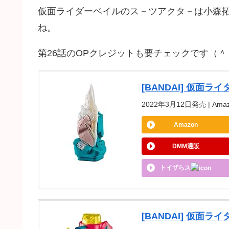
仮面ライダーベイルのス－ツアクタ－は小森
ね。
第26話のOPクレジットも要チェックです（＾
[BANDAI] 仮面
2022年3月12日発売 | Amaz
Amazon
DMM通販
トイザらス
[BANDAI] 仮面