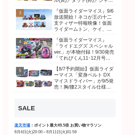
ル(寅)／ダット(卯)／ジャオ
(巳)、優菜の家庭教師・麻
『仮面ライダーマイス』9/6
尾達臣のキャストが発表！
放送開始！ネコが王の十二
トリガーのアキト金子隼也
支ティザー特報映像！仮面
さんも変身！
ライダームトン、ケイ、ヴ
ァンケンのビジュアルが公
『仮面ライダーマイス』
開！ライダーは子丑寅卯辰
「ライドエグズ スペシャル
巳午未申酉戌亥猫猫の14
ver.」が本物付録！9/30発売
人⁉
「てれびくん11･12月号」
予告が公開！本体は超豪華
【8/7予約開始】仮面ライダ
キラキララメ入り！変身ベ
ーマイス「変身ベルト DX
ルトにセットすれば特別な
マイスドライバー」が9/5発
音声が！
売！胸/腰2スタイル仕様！
リド/ハンマー、ダット/スラ
ッシュ、ジャオ/バイト、ケ
イ/ショットボーンバックル
SALE
も！
楽天市場
：ポイント最大49.5倍 お買い物マラソン
8月4日(火)20:00～8月11日(火)01:59