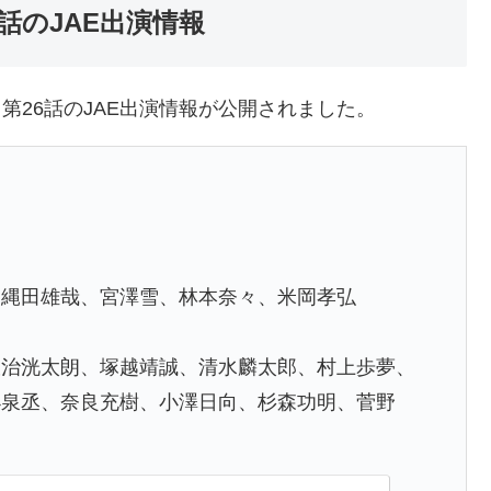
話のJAE出演情報
』第26話のJAE出演情報が公開されました。
、縄田雄哉、宮澤雪、林本奈々、米岡孝弘
鍜治洸太朗、塚越靖誠、清水麟太郎、村上歩夢、
小泉丞、奈良充樹、小澤日向、杉森功明、菅野