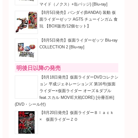
マイド（ノクス）+缶バッジ) [Blu-ray]
【8月5日発売】バンダイ(BANDAI) 装動 仮
面ライダーゼッツ AGT5 チューインガム 食
玩 【BOX販売/12個セット】
【8月5日発売】仮面ライダーゼッツ Blu-ray
COLLECTION 2 [Blu-ray]
明後日以降の発売
【8月18日発売】仮面ライダーDVDコレクシ
ョン 平成ジェネレーションズ 第16号(仮面
ライダー×仮面ライダー オーズ＆ダブル
feat.スカル MOVIE大戦CORE) [分冊百科]
(DVD・シール付)
【8月20日発売】仮面ライダーＢｌａｃｋ
× 仮面ライダーＺＯ