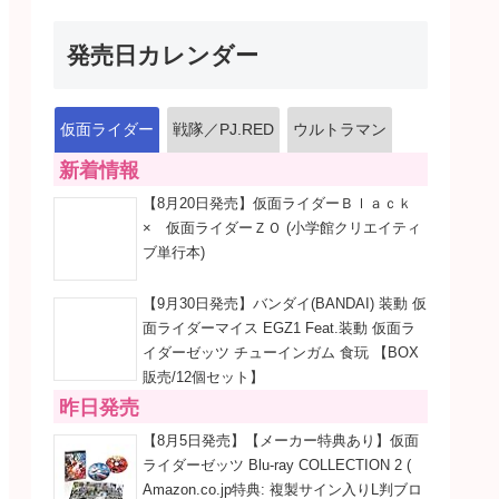
発売日カレンダー
仮面ライダー
戦隊／PJ.RED
ウルトラマン
新着情報
【8月20日発売】仮面ライダーＢｌａｃｋ
× 仮面ライダーＺＯ (小学館クリエイティ
ブ単行本)
【9月30日発売】バンダイ(BANDAI) 装動 仮
面ライダーマイス EGZ1 Feat.装動 仮面ラ
イダーゼッツ チューインガム 食玩 【BOX
販売/12個セット】
昨日発売
【8月5日発売】【メーカー特典あり】仮面
ライダーゼッツ Blu-ray COLLECTION 2 (
Amazon.co.jp特典: 複製サイン入りL判ブロ