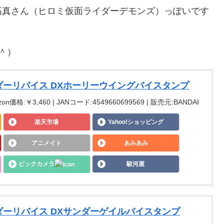
拓真さん（ヒロミ仮面ライダーデモンズ）っぽいです
＾）
ライダーリバイス DXホーリーウイングバイスタンプ
on価格:￥3,460 | JANコード:4549660699569 | 販売元:BANDAI
楽天市場
Yahoo!ショッピング
アニメイト
あみあみ
ビックカメラ
駿河屋
ライダーリバイス DXサンダーゲイルバイスタンプ