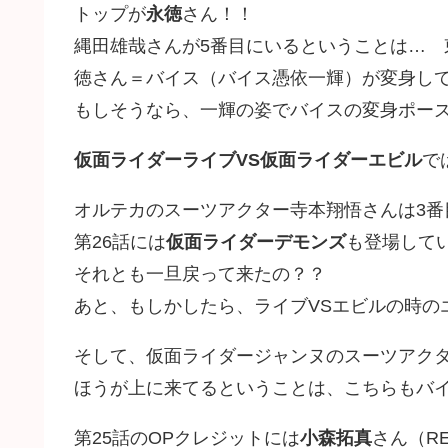
トップが
永徳
さん！！
縄田雄哉さんが5番目にいるということは…
徳さん＝バイス（バイス憑依一輝）が変身し
もしそうなら、一輝の姿でバイスの変身ポー
仮面ライダーライブVS仮面ライダーエビル
で
オルテカのスーツアクター寺本翔悟さんは3番
第26話には
仮面ライダーデモンズ
も登場して
それとも一旦戻って来たの？？
あと、もしかしたら、ライブVSエビルの時の
そして、仮面ライダージャンヌのスーツアク
ほうが上に来てるということは、こちらもバ
第25話のOPクレジットには
小森拓真
さん（R