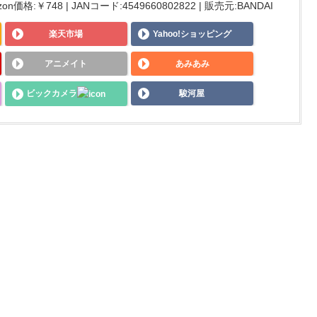
on価格:￥748 | JANコード:4549660802822 | 販売元:BANDAI
楽天市場
Yahoo!ショッピング
アニメイト
あみあみ
ビックカメラ
駿河屋