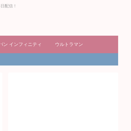
毎日配信！
バン インフィニティ
ウルトラマン