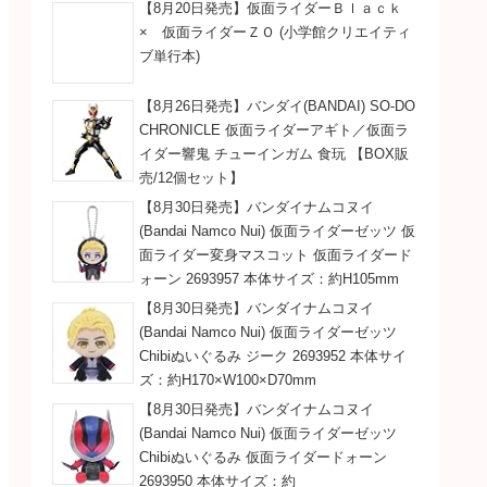
【8月20日発売】仮面ライダーＢｌａｃｋ
× 仮面ライダーＺＯ (小学館クリエイティ
ブ単行本)
【8月26日発売】バンダイ(BANDAI) SO-DO
CHRONICLE 仮面ライダーアギト／仮面ラ
イダー響鬼 チューインガム 食玩 【BOX販
売/12個セット】
【8月30日発売】バンダイナムコヌイ
(Bandai Namco Nui) 仮面ライダーゼッツ 仮
面ライダー変身マスコット 仮面ライダード
ォーン 2693957 本体サイズ：約H105mm
【8月30日発売】バンダイナムコヌイ
(Bandai Namco Nui) 仮面ライダーゼッツ
Chibiぬいぐるみ ジーク 2693952 本体サイ
ズ：約H170×W100×D70mm
【8月30日発売】バンダイナムコヌイ
(Bandai Namco Nui) 仮面ライダーゼッツ
Chibiぬいぐるみ 仮面ライダードォーン
2693950 本体サイズ：約