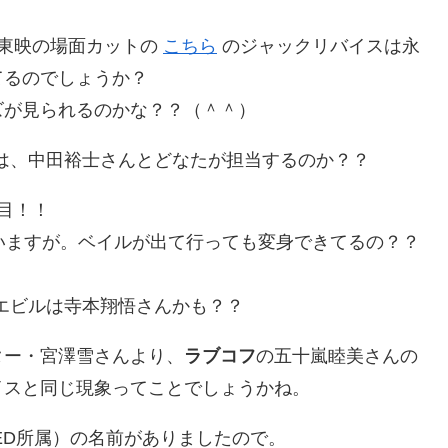
 東映の場面カットの
こちら
のジャックリバイスは永
てるのでしょうか？
ズが見られるのかな？？（＾＾）
は、中田裕士さんとどなたが担当するのか？？
目！！
いますが。ベイルが出て行っても変身できてるの？？
エビルは寺本翔悟さんかも？？
ター・宮澤雪さんより、
ラブコフ
の五十嵐睦美さんの
イスと同じ現象ってことでしょうかね。
ED所属）の名前がありましたので。