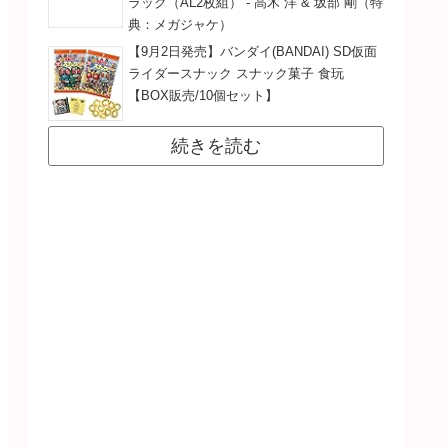
ラック（AL2枚組） - 高木 洋 & 坂部 剛（特
典：メガジャケ）
【9月2日発売】バンダイ(BANDAI) SD仮面
ライダースナック スナック菓子 食玩
【BOX販売/10個セット】
続きを読む