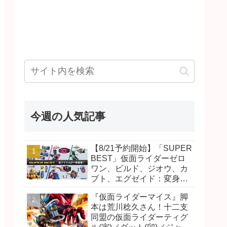
今週の人気記事
【8/21予約開始】「SUPER
BEST」仮面ライダーゼロ
ワン、ビルド、ジオウ、カ
ブト、エグゼイド：変身ベ
ルト DXビルドドライバ
『仮面ライダーマイス』脚
ー、DXネオディケイドライ
本は荒川稔久さん！十二支
バー、DXホッパーゼクター
同盟の仮面ライダーティグ
ほか12点！