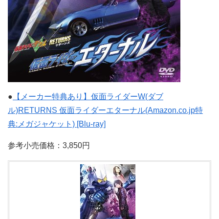
●
【メーカー特典あり】仮面ライダーW(ダブ
ル)RETURNS 仮面ライダーエターナル(Amazon.co.jp特
典:メガジャケット) [Blu-ray]
参考小売価格：3,850円