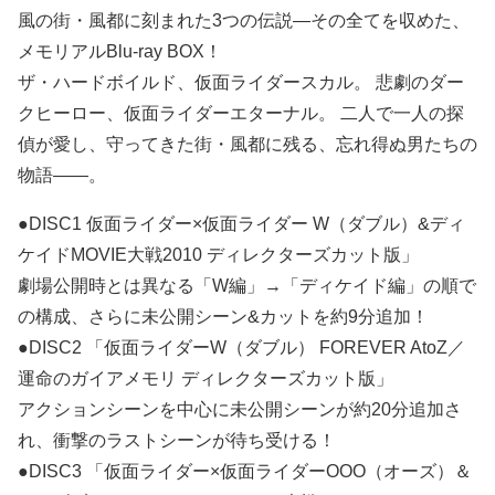
風の街・風都に刻まれた3つの伝説―その全てを収めた、
メモリアルBlu-ray BOX！
ザ・ハードボイルド、仮面ライダースカル。 悲劇のダー
クヒーロー、仮面ライダーエターナル。 二人で一人の探
偵が愛し、守ってきた街・風都に残る、忘れ得ぬ男たちの
物語――。
●DISC1 仮面ライダー×仮面ライダー W（ダブル）&ディ
ケイドMOVIE大戦2010 ディレクターズカット版」
劇場公開時とは異なる「W編」→「ディケイド編」の順で
の構成、さらに未公開シーン&カットを約9分追加！
●DISC2 「仮面ライダーW（ダブル） FOREVER AtoZ／
運命のガイアメモリ ディレクターズカット版」
アクションシーンを中心に未公開シーンが約20分追加さ
れ、衝撃のラストシーンが待ち受ける！
●DISC3 「仮面ライダー×仮面ライダーOOO（オーズ）＆