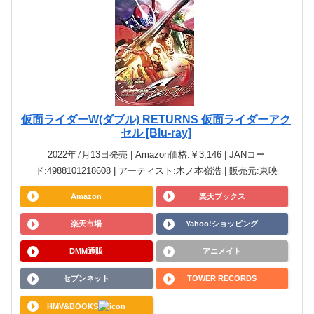
仮面ライダーW(ダブル) RETURNS 仮面ライダーアク
セル [Blu-ray]
2022年7月13日発売 | Amazon価格:￥3,146 | JANコー
ド:4988101218608 | アーティスト:木ノ本嶺浩 | 販売元:東映
Amazon
楽天ブックス
楽天市場
Yahoo!ショッピング
DMM通販
アニメイト
セブンネット
TOWER RECORDS
HMV&BOOKS