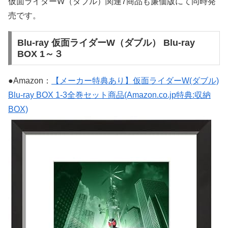
仮面ライダーW（ダブル）関連7商品も廉価版にて同時発
売です。
Blu-ray 仮面ライダーW（ダブル） Blu-ray
BOX 1～３
●Amazon：
【メーカー特典あり】仮面ライダーW(ダブル)
Blu-ray BOX 1-3全巻セット商品(Amazon.co.jp特典:収納
BOX)