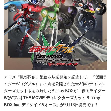
アニメ『風都探偵』配信＆放送開始を記念して、『仮面ラ
イダーW（ダブル）』の劇場公開された全3作のディレク
ターズカット版を収録したBlu-ray BOXが「
仮面ライダー
W(ダブル) THE MOVIE ディレクターズカット Blu-ray
BOX feat.ディケイド&オーズ
」が7月13日発売です！