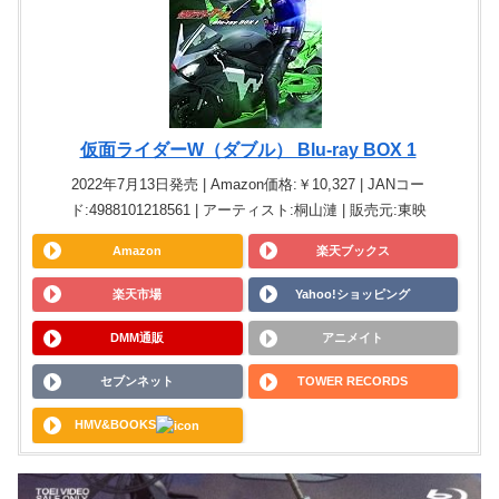
仮面ライダーW（ダブル） Blu-ray BOX 1
2022年7月13日発売 | Amazon価格:￥10,327 | JANコー
ド:4988101218561 | アーティスト:桐山漣 | 販売元:東映
Amazon
楽天ブックス
楽天市場
Yahoo!ショッピング
DMM通販
アニメイト
セブンネット
TOWER RECORDS
HMV&BOOKS