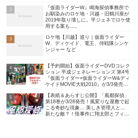
件が発生！
『仮面ライダーW』鳴海探偵事務所で
お馴染みのロケ地・川越・旧鶴川座が
2019年取り壊しに。平ジェネでロケ使
用する案も…。
ロケ地【川越】巡り｜仮面ライダー
W、ディケイド、電王、侍戦隊シンケ
ンジャー など
【予約開始】仮面ライダーDVDコレク
ション 平成ジェネレーションズ 第4号
『仮面ライダー×仮面ライダーW&ディ
ケイドMOVIE大戦2010』が3/3発売！
デアゴスティーニ・ジャパン
【表紙＆あらすじ公開】「風都探偵」
第18巻が3/28発売！風変りな屋敷で起
こる奇妙な現象… 美しき管理人と…
新たな敵？！怪事件に翔太郎とフィリ
ップが挑む！