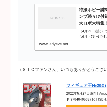
特撮ホビー誌
ンプ続々!?
大ロボ大特集
（4月29日追記
も6月・7月号で
ズ＆『暴太郎戦隊
www.ladyeve.net
16日追記）テレマ
（ＳＩＣファンさん、いつもありがとうござ
フィギュア王№292 
2022年5月27日発売 | Amaz
ド:9784846532710 | I