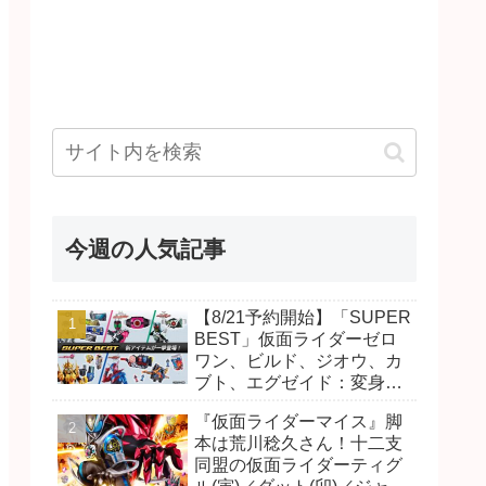
今週の人気記事
【8/21予約開始】「SUPER
BEST」仮面ライダーゼロ
ワン、ビルド、ジオウ、カ
ブト、エグゼイド：変身ベ
ルト DXビルドドライバ
『仮面ライダーマイス』脚
ー、DXネオディケイドライ
本は荒川稔久さん！十二支
バー、DXホッパーゼクター
同盟の仮面ライダーティグ
ほか12点！