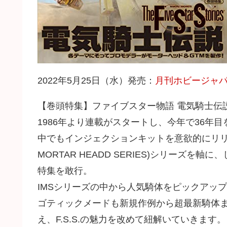
2022年5月25日（水）発売：
月刊ホビージャパン
【巻頭特集】ファイブスター物語 電気騎士伝
1986年より連載がスタートし、今年で36年
中でもインジェクションキットを意欲的にリリースする
MORTAR HEADD SERIES)シリーズを
特集を敢行。
IMSシリーズの中から人気騎体をピックアッ
ゴティックメードも新規作例から超最新騎体
え、F.S.S.の魅力を改めて紐解いていきます。