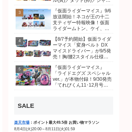
ル(寅)／ダット(卯)／ジャオ
(巳)、優菜の家庭教師・麻
『仮面ライダーマイス』9/6
尾達臣のキャストが発表！
放送開始！ネコが王の十二
トリガーのアキト金子隼也
支ティザー特報映像！仮面
さんも変身！
ライダームトン、ケイ、ヴ
ァンケンのビジュアルが公
【8/7予約開始】仮面ライダ
開！ライダーは子丑寅卯辰
ーマイス「変身ベルト DX
巳午未申酉戌亥猫猫の14
マイスドライバー」が9/5発
人⁉
売！胸/腰2スタイル仕様！
リド/ハンマー、ダット/スラ
『仮面ライダーマイス』
ッシュ、ジャオ/バイト、ケ
「ライドエグズ スペシャル
イ/ショットボーンバックル
ver.」が本物付録！9/30発売
も！
「てれびくん11･12月号」
予告が公開！本体は超豪華
キラキララメ入り！変身ベ
ルトにセットすれば特別な
SALE
音声が！
楽天市場
：ポイント最大49.5倍 お買い物マラソン
8月4日(火)20:00～8月11日(火)01:59