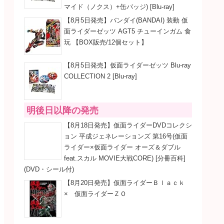
マイド（ノクス）+缶バッジ) [Blu-ray]
【8月5日発売】バンダイ(BANDAI) 装動 仮
面ライダーゼッツ AGT5 チューインガム 食
玩 【BOX販売/12個セット】
【8月5日発売】仮面ライダーゼッツ Blu-ray
COLLECTION 2 [Blu-ray]
明後日以降の発売
【8月18日発売】仮面ライダーDVDコレクシ
ョン 平成ジェネレーションズ 第16号(仮面
ライダー×仮面ライダー オーズ＆ダブル
feat.スカル MOVIE大戦CORE) [分冊百科]
(DVD・シール付)
【8月20日発売】仮面ライダーＢｌａｃｋ
× 仮面ライダーＺＯ