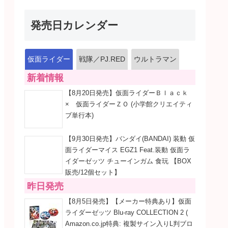
発売日カレンダー
仮面ライダー
戦隊／PJ.RED
ウルトラマン
新着情報
【8月20日発売】仮面ライダーＢｌａｃｋ
× 仮面ライダーＺＯ (小学館クリエイティ
ブ単行本)
【9月30日発売】バンダイ(BANDAI) 装動 仮
面ライダーマイス EGZ1 Feat.装動 仮面ラ
イダーゼッツ チューインガム 食玩 【BOX
販売/12個セット】
昨日発売
【8月5日発売】【メーカー特典あり】仮面
ライダーゼッツ Blu-ray COLLECTION 2 (
Amazon.co.jp特典: 複製サイン入りL判ブロ