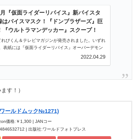
5月『仮面ライダーリバイス』新バイスタ
付録はバイスマスク！『ドンブラザーズ』巨
！『ウルトラマンデッカー』スクープ！
）てれびくん＆テレビマガジンが発売されました。いずれ
す。表紙には『仮面ライダーリバイス』オーバーデモン
ドンブラザーズ』ドンオニタイジンが登場です。（4月
2022.04.29
ガとフィギュア王がAm
います！）
(ワールドムック№1271)
on価格:￥1,300 | JANコー
SBN:4846532712 | 出版社:ワールドフォトプレス