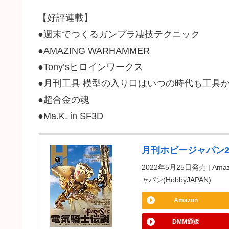
【好評連載】
●週末でつくるガンプラ凄技テクニック
●AMAZING WARHAMMER
●Tony’sヒロインワークス
●月刊工具 模型の入り口はいつの時代も工具
●超合金の魂
●Ma.K. in SF3D
月刊ホビージャパン2
2022年5月25日発売 | Ama
ャパン(HobbyJAPAN)
Amazon
DMM通販