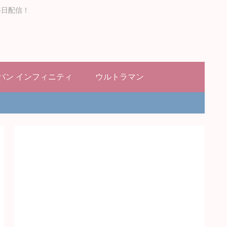
毎日配信！
バン インフィニティ
ウルトラマン