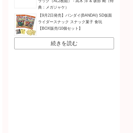
ラック（AL2枚組） - 高木 洋 & 坂部 剛（特
典：メガジャケ）
【9月2日発売】バンダイ(BANDAI) SD仮面
ライダースナック スナック菓子 食玩
【BOX販売/10個セット】
続きを読む