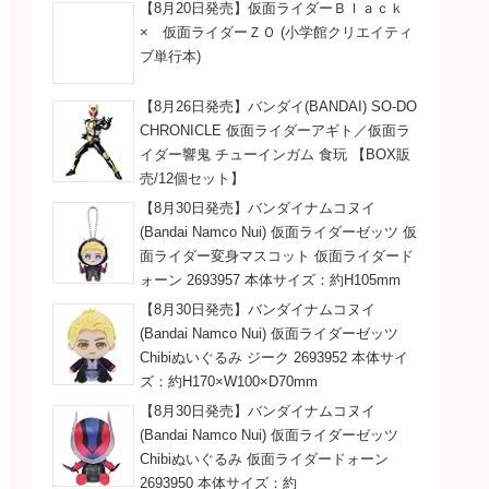
【8月20日発売】仮面ライダーＢｌａｃｋ
× 仮面ライダーＺＯ (小学館クリエイティ
ブ単行本)
【8月26日発売】バンダイ(BANDAI) SO-DO
CHRONICLE 仮面ライダーアギト／仮面ラ
イダー響鬼 チューインガム 食玩 【BOX販
売/12個セット】
【8月30日発売】バンダイナムコヌイ
(Bandai Namco Nui) 仮面ライダーゼッツ 仮
面ライダー変身マスコット 仮面ライダード
ォーン 2693957 本体サイズ：約H105mm
【8月30日発売】バンダイナムコヌイ
(Bandai Namco Nui) 仮面ライダーゼッツ
Chibiぬいぐるみ ジーク 2693952 本体サイ
ズ：約H170×W100×D70mm
【8月30日発売】バンダイナムコヌイ
(Bandai Namco Nui) 仮面ライダーゼッツ
Chibiぬいぐるみ 仮面ライダードォーン
2693950 本体サイズ：約