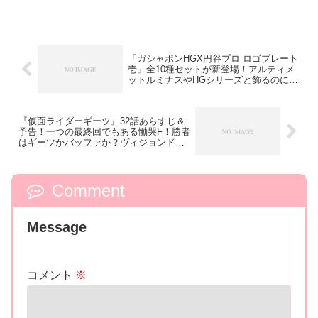
「ガシャポンHGX円谷プロ ロゴプレート
壱」全10種セットが新登場！アルティメ
ットルミナスやHGシリーズと飾るのにち
ょうど良い！R/B「UshioMinatoセレクト
Tシャツ」再販！
『仮面ライダーギーツ』32話あらすじ＆
予告！一つの最終回でもある慟哭F！勝者
はギーツかバッファか？ヴィジョンドラ
イバーを奪い真実を確かめる？ジーンが
帰ってきた！
Comment
Message
コメント
※