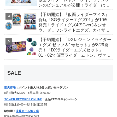
ンのビジュアルが公開！ライダーは子
丑寅卯辰巳午未申酉戌亥猫猫の14人⁉
【予約開始】『仮面ライダーマイス』
食玩「SGライダーエグズ01」が10/5
発売！ライドエグズ4(SGver.)＆ジオ
ウ、ゼロワンライドエグズ、カイザ、
ギャレン、ディエンドシードエグズ！
【予約開始】「DXレジェンドライダー
エグズ ゼッツ＆1号セット」が8/29発
売！「DXライダーエグズセット」
01・02で仮面ライダームトン、ヴァン
ケンに変身！マイスもフォームチェン
ジ！
SALE
楽天市場
：ポイント最大49.5倍 お買い物マラソン
8月4日(火)20:00～8月11日(火)01:59
TOWER RECORDS ONLINE
：全品PT20％キャンペーン
8月6日(木)0:00～8月9日(日)23:59
駿河屋：
決算セール第２弾
8/7(金)8:00～8/12(水)7:599