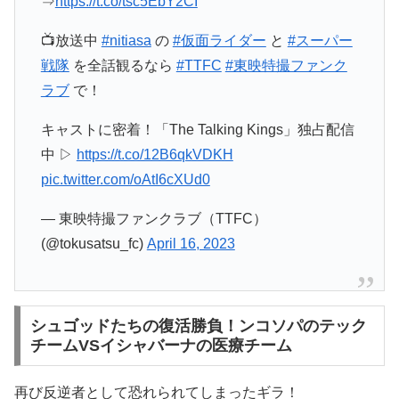
⇒
https://t.co/tsc5EbY2CI
📺放送中
#nitiasa
の
#仮面ライダー
と
#スーパー
戦隊
を全話観るなら
#TTFC
#東映特撮ファンク
ラブ
で！
キャストに密着！「The Talking Kings」独占配信
中 ▷
https://t.co/12B6qkVDKH
pic.twitter.com/oAtI6cXUd0
— 東映特撮ファンクラブ（TTFC）
(@tokusatsu_fc)
April 16, 2023
シュゴッドたちの復活勝負！ンコソパのテック
チームVSイシャバーナの医療チーム
再び反逆者として恐れられてしまったギラ！