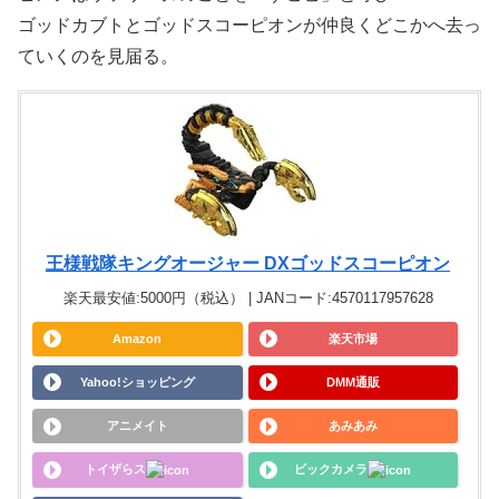
ゴッドカブトとゴッドスコーピオンが仲良くどこかへ去っ
ていくのを見届る。
王様戦隊キングオージャー DXゴッドスコーピオン
楽天最安値:5000円（税込） | JANコード:4570117957628
Amazon
楽天市場
Yahoo!ショッピング
DMM通販
アニメイト
あみあみ
トイザらス
ビックカメラ