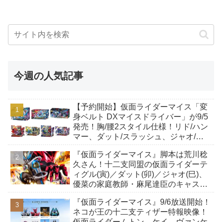
今週の人気記事
【予約開始】仮面ライダーマイス「変
身ベルト DXマイスドライバー」が9/5
発売！胸/腰2スタイル仕様！リド/ハン
マー、ダット/スラッシュ、ジャオ/バ
イト、ケイ/ショットボーンバックル
『仮面ライダーマイス』脚本は荒川稔
も！
久さん！十二支同盟の仮面ライダーテ
ィグル(寅)／ダット(卯)／ジャオ(巳)、
優菜の家庭教師・麻尾達臣のキャスト
が発表！トリガーのアキト金子隼也さ
『仮面ライダーマイス』9/6放送開始！
んも変身！
ネコが王の十二支ティザー特報映像！
仮面ライダームトン、ケイ、ヴァンケ