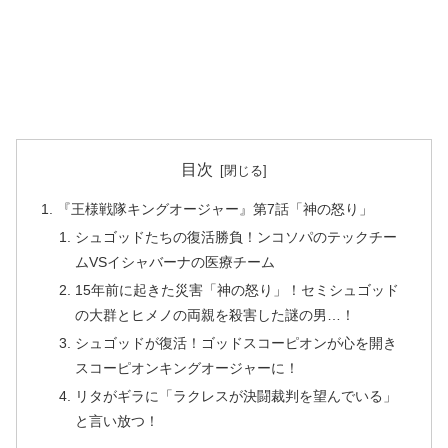
目次
『王様戦隊キングオージャー』第7話「神の怒り」
シュゴッドたちの復活勝負！ンコソパのテックチー
ムVSイシャバーナの医療チーム
15年前に起きた災害「神の怒り」！セミシュゴッド
の大群とヒメノの両親を殺害した謎の男…！
シュゴッドが復活！ゴッドスコーピオンが心を開き
スコーピオンキングオージャーに！
リタがギラに「ラクレスが決闘裁判を望んでいる」
と言い放つ！