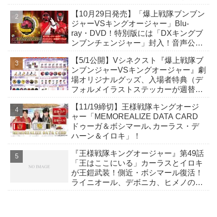
など
【10月29日発売】「爆上戦隊ブンブン
ジャーVSキングオージャー」Blu-
ray・DVD！特別版には「DXキングブ
ンブンチェンジャー」封入！音声公
開！
【5/1公開】Vシネクスト『爆上戦隊ブ
ンブンジャーVSキングオージャー』劇
場オリジナルグッズ、入場者特典（デ
フォルメイラストステッカーが週替わ
りでプレゼント）発表！
【11/19締切】王様戦隊キングオージ
ャー「MEMOREALIZE DATA CARD
ドゥーガ＆ボシマール､カーラス・デ
ハーン＆イロキ」！
『王様戦隊キングオージャー』第49話
「王はここにいる」カーラスとイロキ
が王鎧武装！側近・ボシマール復活！
ライニオール、デボニカ、ヒメノの両
親、ジェラミーの母、デズナラク8世
も！