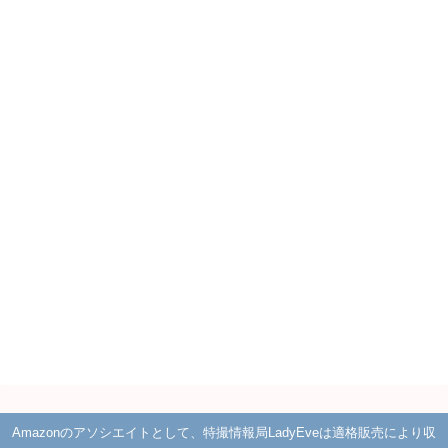
Amazonのアソシエイトとして、特撮情報局LadyEveは適格販売により収