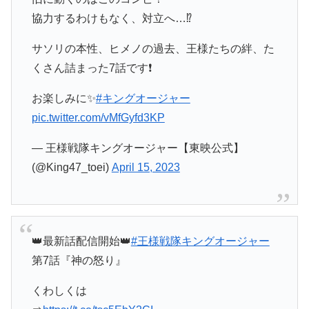
協力するわけもなく、対立へ…⁉️
サソリの本性、ヒメノの過去、王様たちの絆、た
くさん詰まった7話です❗️
お楽しみに✨
#キングオージャー
pic.twitter.com/vMfGyfd3KP
— 王様戦隊キングオージャー【東映公式】
(@King47_toei)
April 15, 2023
👑最新話配信開始👑
#王様戦隊キングオージャー
第7話『神の怒り』
くわしくは