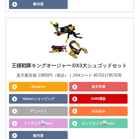
駿河屋
王様戦隊キングオージャー DX3大シュゴッドセット
楽天最安値:13800円（税込） | JANコード:4570117957635
Amazon
楽天市場
Yahoo!ショッピング
DMM通販
アニメイト
あみあみ
トイザらス
ビックカメラ
駿河屋