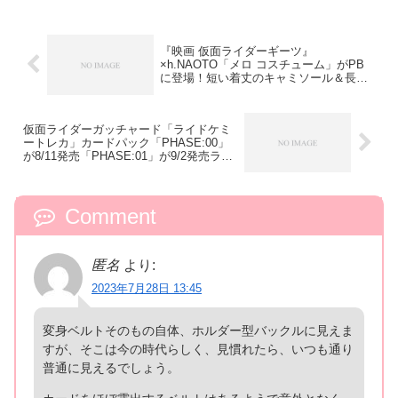
『映画 仮面ライダーギーツ』
×h.NAOTO「メロ コスチューム」がPB
に登場！短い着丈のキャミソール＆長い
ルーズなボーダーシャツ＆手書きペイン
トのショートパンツの個性的3点セット
仮面ライダーガッチャード「ライドケミ
ートレカ」カードパック「PHASE:00」
が8/11発売「PHASE:01」が9/2発売ライ
ンナップ公開！ケミーの属性10種類のう
ち6種判明！
Comment
匿名
より:
2023年7月28日 13:45
変身ベルトそのもの自体、ホルダー型バックルに見えま
すが、そこは今の時代らしく、見慣れたら、いつも通り
普通に見えるでしょう。