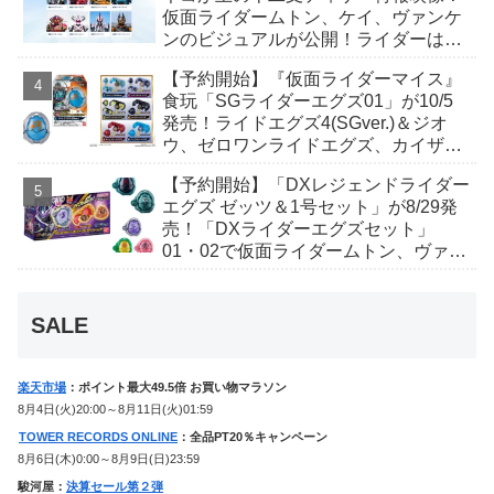
仮面ライダームトン、ケイ、ヴァンケ
ンのビジュアルが公開！ライダーは子
丑寅卯辰巳午未申酉戌亥猫猫の14人⁉
【予約開始】『仮面ライダーマイス』
食玩「SGライダーエグズ01」が10/5
発売！ライドエグズ4(SGver.)＆ジオ
ウ、ゼロワンライドエグズ、カイザ、
ギャレン、ディエンドシードエグズ！
【予約開始】「DXレジェンドライダー
エグズ ゼッツ＆1号セット」が8/29発
売！「DXライダーエグズセット」
01・02で仮面ライダームトン、ヴァン
ケンに変身！マイスもフォームチェン
ジ！
SALE
楽天市場
：ポイント最大49.5倍 お買い物マラソン
8月4日(火)20:00～8月11日(火)01:59
TOWER RECORDS ONLINE
：全品PT20％キャンペーン
8月6日(木)0:00～8月9日(日)23:59
駿河屋：
決算セール第２弾