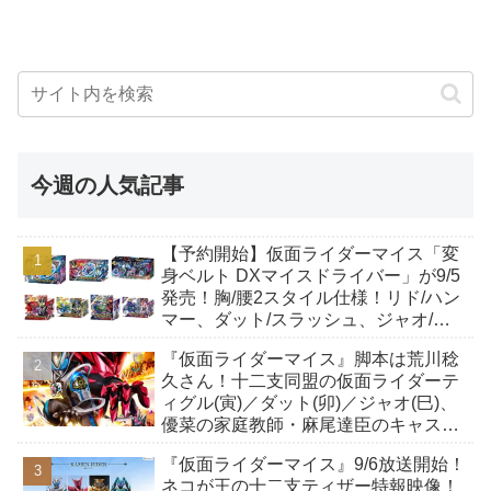
今週の人気記事
【予約開始】仮面ライダーマイス「変
身ベルト DXマイスドライバー」が9/5
発売！胸/腰2スタイル仕様！リド/ハン
マー、ダット/スラッシュ、ジャオ/バ
イト、ケイ/ショットボーンバックル
『仮面ライダーマイス』脚本は荒川稔
も！
久さん！十二支同盟の仮面ライダーテ
ィグル(寅)／ダット(卯)／ジャオ(巳)、
優菜の家庭教師・麻尾達臣のキャスト
が発表！トリガーのアキト金子隼也さ
『仮面ライダーマイス』9/6放送開始！
んも変身！
ネコが王の十二支ティザー特報映像！