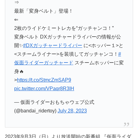
⇒
最新「変身ベルト」登場！
⇐
2枚のライドケミートレカを“ガッチャンコ！”
変身ベルト DXガッチャードライバーの情報が公
開✨
#DXガッチャードライバー
に<ホッパー１>と
<スチームライナー>を装填してガッチャンコ！
#
仮面ライダーガッチャード
スチームホッパーに変
身🔥
>
https://t.co/StmcZmSAP9
pic.twitter.com/VPaqr8R3IH
— 仮面ライダーおもちゃウェブ公式
(@bandai_ridertoy)
July 28, 2023
2023年9月3日（日）より放送開始の新番組 『仮面ライダ