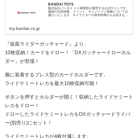
BANDAI TOYS
株式会社バンダイ トイ事業部が運営する公式サイトです。
最新の玩具情報、イベント、キャンペーン情報についてお
届けいたします。キャラクターや発売時期からお好きな商
品を検索できます。
toy.bandai.co.jp
『仮面ライダーガッチャード』より、
10枚収納！カードをドロー！「DXガッチャードローホル
ダー」が登場！
腕に装着するブレス型のカードホルダーです。
ライドケミートレカを最大10枚収納可能！
ボタンを押すとホルダーが開く！収納したライドケミート
レカをドロー！
ドローしたライドケミートレカをDXガッチャードライバ
ー(別売り)にセット！
ライドケミートレカが4枚付属します。