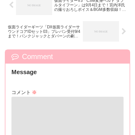
仮面ライダーV3「CSM変身ベルト ダブ
ルタイフーン」は9月4日まで！宮内洋氏
の撮りおろしボイス＆BGM多数収録！
「V3ホッパー」も付属！
仮面ライダーギーツ「DX仮面ライダーサ
ウンドコアIDセット03」プレバン受付9/4
まで！パンクジャックとダパーンの劇中
台詞収録！ウィンと奏斗のデザイアカー
ド2枚付属！
Comment
Message
コメント
※