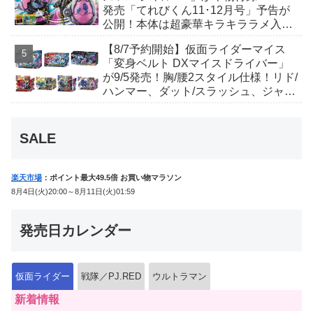
発売「てれびくん11･12月号」予告が
公開！本体は超豪華キラキララメ入
り！変身ベルトにセットすれば特別な
【8/7予約開始】仮面ライダーマイス
音声が！
「変身ベルト DXマイスドライバー」
が9/5発売！胸/腰2スタイル仕様！リド/
ハンマー、ダット/スラッシュ、ジャ
オ/バイト、ケイ/ショットボーンバッ
クルも！
SALE
楽天市場
：ポイント最大49.5倍 お買い物マラソン
8月4日(火)20:00～8月11日(火)01:59
発売日カレンダー
仮面ライダー
戦隊／PJ.RED
ウルトラマン
新着情報