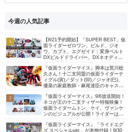
今週の人気記事
【8/21予約開始】「SUPER BEST」仮
面ライダーゼロワン、ビルド、ジオ
ウ、カブト、エグゼイド：変身ベルト
DXビルドドライバー、DXネオディケ
イドライバー、DXホッパーゼクターほ
『仮面ライダーマイス』脚本は荒川稔
か12点！
久さん！十二支同盟の仮面ライダーテ
ィグル(寅)／ダット(卯)／ジャオ(巳)、
優菜の家庭教師・麻尾達臣のキャスト
が発表！トリガーのアキト金子隼也さ
『仮面ライダーマイス』9/6放送開始！
んも変身！
ネコが王の十二支ティザー特報映像！
仮面ライダームトン、ケイ、ヴァンケ
ンのビジュアルが公開！ライダーは子
丑寅卯辰巳午未申酉戌亥猫猫の14人⁉
『仮面ライダーマイス』「ライドエグ
ズ スペシャルver.」が本物付録！9/30