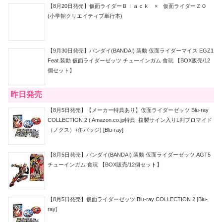
【8月20日発売】仮面ライダーＢｌａｃｋ × 仮面ライダーＺＯ
(小学館クリエイティブ単行本)
【9月30日発売】バンダイ(BANDAI) 装動 仮面ライダーマイス EGZ1
Feat.装動 仮面ライダーゼッツ チューインガム 食玩 【BOX販売/12
個セット】
昨日発売
【8月5日発売】【メーカー特典あり】仮面ライダーゼッツ Blu-ray
COLLECTION 2 ( Amazon.co.jp特典: 複製サイン入りL判ブロマイド
（ノクス）+缶バッジ) [Blu-ray]
【8月5日発売】バンダイ(BANDAI) 装動 仮面ライダーゼッツ AGT5
チューインガム 食玩 【BOX販売/12個セット】
【8月5日発売】仮面ライダーゼッツ Blu-ray COLLECTION 2 [Blu-
ray]