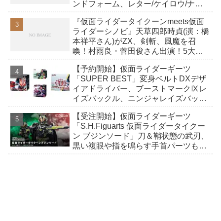
ンドフォーム、レター/ケイロウ/ナッ
ジスパロウ/ロポ ほか全12種！
『仮面ライダータイクーンmeets仮面
ライダーシノビ』天草四郎時貞(演：橋
本祥平さん)がZX、剣斬、風魔を召
喚！村雨良・菅田俊さん出演！5大忍
者ライダーの夢の競演！
【予約開始】仮面ライダーギーツ
「SUPER BEST」変身ベルトDXデザ
イアドライバー、ブーストマークⅨレ
イズバックル、ニンジャレイズバック
ル、ゾンビレイズバックル＆レイズバ
【受注開始】仮面ライダーギーツ
ックルホルダーが8/8発売！
「S.H.Figuarts 仮面ライダータイクー
ン ブジンソード」刀＆鞘状態の武刃、
黒い複眼や指を鳴らす手首パーツも付
属！