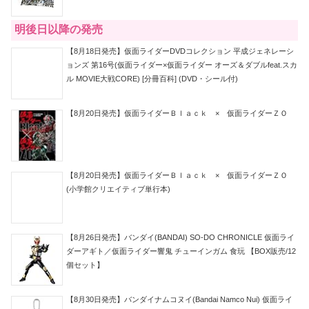
明後日以降の発売
【8月18日発売】仮面ライダーDVDコレクション 平成ジェネレーシ
ョンズ 第16号(仮面ライダー×仮面ライダー オーズ＆ダブルfeat.スカ
ル MOVIE大戦CORE) [分冊百科] (DVD・シール付)
【8月20日発売】仮面ライダーＢｌａｃｋ × 仮面ライダーＺＯ
【8月20日発売】仮面ライダーＢｌａｃｋ × 仮面ライダーＺＯ
(小学館クリエイティブ単行本)
【8月26日発売】バンダイ(BANDAI) SO-DO CHRONICLE 仮面ライ
ダーアギト／仮面ライダー響鬼 チューインガム 食玩 【BOX販売/12
個セット】
【8月30日発売】バンダイナムコヌイ(Bandai Namco Nui) 仮面ライ