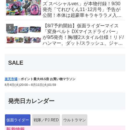
ズ スペシャルver.」が本物付録！9/30
発売「てれびくん11･12月号」予告が
公開！本体は超豪華キラキララメ入
り！変身ベルトにセットすれば特別な
【8/7予約開始】仮面ライダーマイス
音声が！
「変身ベルト DXマイスドライバー」
が9/5発売！胸/腰2スタイル仕様！リド/
ハンマー、ダット/スラッシュ、ジャ
オ/バイト、ケイ/ショットボーンバッ
クルも！
SALE
楽天市場
：ポイント最大49.5倍 お買い物マラソン
8月4日(火)20:00～8月11日(火)01:59
発売日カレンダー
仮面ライダー
戦隊／PJ.RED
ウルトラマン
新着情報