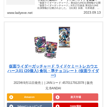
『仮面ライダーガッチャード』第3話のJAE出演情報が公開
『仮面ライダーガッチャード』9月17日放送 第3話のJAE
出演情報が公開されました。【出演】永徳、今井靖彦、榮
男樹、細川晃弘【アクションクルー】竹内康博、おぐらと
2023.09.13
www.ladyeve.net
しひろ、縄田雄哉、井口
仮面ライダーガッチャード ライドケミートレカウエ
ハース01 (20個入) 食玩・準チョコレート (仮面ライダ
ー)
2023年9月11日発売 | | JANコード:4570117912078 | 販売
元:BANDAI
Amazon
楽天市場
Yahoo!ショッピング
DMM通販