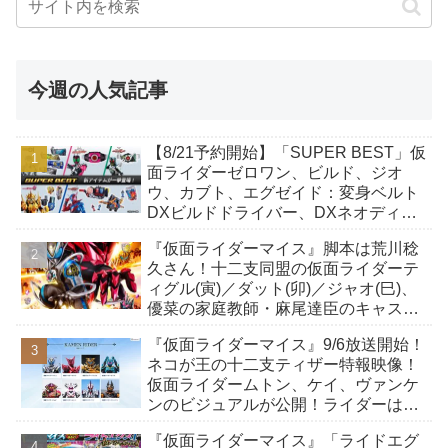
今週の人気記事
【8/21予約開始】「SUPER BEST」仮
面ライダーゼロワン、ビルド、ジオ
ウ、カブト、エグゼイド：変身ベルト
DXビルドドライバー、DXネオディケ
イドライバー、DXホッパーゼクターほ
『仮面ライダーマイス』脚本は荒川稔
か12点！
久さん！十二支同盟の仮面ライダーテ
ィグル(寅)／ダット(卯)／ジャオ(巳)、
優菜の家庭教師・麻尾達臣のキャスト
が発表！トリガーのアキト金子隼也さ
『仮面ライダーマイス』9/6放送開始！
んも変身！
ネコが王の十二支ティザー特報映像！
仮面ライダームトン、ケイ、ヴァンケ
ンのビジュアルが公開！ライダーは子
丑寅卯辰巳午未申酉戌亥猫猫の14人⁉
『仮面ライダーマイス』「ライドエグ