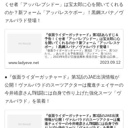
くせ者「アッパレブシドー」は宝太郎に心を開いてくれる
のか？新フォーム「アッパレスケボー」！黒鋼スパナ／ヴ
ァルバラド登場！
『仮面ライダーガッチャード』第3話あらすじ＆
予告！くせ者「アッパレブシドー」は宝太郎に心
を開いてくれるのか？新フォーム「アッパレスケ
ボー」！黒鋼スパナ／ヴァルバラド登場！
『仮面ライダーガッチャード』第3話「ブシドー、見つけ
たり。」あらすじ＆予告第3話「ブシドー、見つけた
り。」2023年9月17日放送脚本:長谷川圭一監督:山口恭平
🦗バッタ‼️次回の #仮面ライダーガッチャード は！第３話
2023.09.12
www.ladyeve.net
「ブシドー、見つけたり
●『仮面ライダーガッチャード』第3話のJAE出演情報が
公開！ヴァルバラドのスーツアクターは魔進チェイサーの
今井靖彦さん⁉戦闘には自身で作り上げた強化スーツ「ヴ
ァルバラド」を装着！
『仮面ライダーガッチャード』第3話のJAE出演
情報が公開！ヴァルバラドのスーツアクターは魔
進チェイサーの今井靖彦さん⁉戦闘には自身で作
り上げた強化スーツ「ヴァルバラド」を装着！