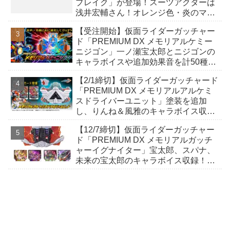
ブレイク」が登場！スーツアクターは
浅井宏輔さん！オレンジ色・炎のマン
ト・新ベルト・大量のカード！正体は
【受注開始】仮面ライダーガッチャー
何者か⁉
ド「PREMIUM DX メモリアルケミー
ニジゴン」一ノ瀬宝太郎とニジゴンの
キャラボイスや追加効果音を計50種以
上収録！外観もアップグレード！
【2/1締切】仮面ライダーガッチャード
「PREMIUM DX メモリアルアルケミ
スドライバーユニット」塗装を追加
し、りんね＆風雅のキャラボイス収
録！規イラストのリバースレアカード
【12/7締切】仮面ライダーガッチャー
が2枚付属！
ド「PREMIUM DX メモリアルガッチ
ャーイグナイター」宝太郎、スパナ、
未来の宝太郎のキャラボイス収録！新
規イラストのバーンアップカード2枚
が付属！