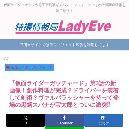
仮面ライダーゼッツや超宇宙刑事ギャバン インフィニティほか特撮関連情報を
毎日配信！
[PR]当サイトではアフィリエイト広告を利用してます
仮面ライダーガッチャード
『仮面ライダーガッチャード』第3話の新
画像！創作料理が完成？ドライバーを装着
して剣術？ヴァルバラッシャーを持って登
場の黒鋼スパナが宝太郎とついに激突⁉
X
Facebook
はてブ