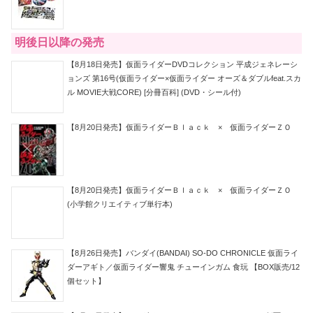
明後日以降の発売
【8月18日発売】仮面ライダーDVDコレクション 平成ジェネレーシ
ョンズ 第16号(仮面ライダー×仮面ライダー オーズ＆ダブルfeat.スカ
ル MOVIE大戦CORE) [分冊百科] (DVD・シール付)
【8月20日発売】仮面ライダーＢｌａｃｋ × 仮面ライダーＺＯ
【8月20日発売】仮面ライダーＢｌａｃｋ × 仮面ライダーＺＯ
(小学館クリエイティブ単行本)
【8月26日発売】バンダイ(BANDAI) SO-DO CHRONICLE 仮面ライ
ダーアギト／仮面ライダー響鬼 チューインガム 食玩 【BOX販売/12
個セット】