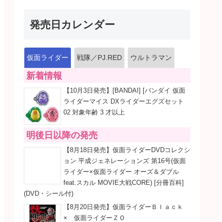
発売日カレンダー
仮面ライダー
戦隊／PJ.RED
ウルトラマン
新着情報
【10月3日発売】[BANDAI] [バンダイ 仮面
ライダーマイス DXライダーエグズセット
02 対象年齢 3 才以上
明後日以降の発売
【8月18日発売】仮面ライダーDVDコレクシ
ョン 平成ジェネレーションズ 第16号(仮面
ライダー×仮面ライダー オーズ＆ダブル
feat.スカル MOVIE大戦CORE) [分冊百科]
(DVD・シール付)
【8月20日発売】仮面ライダーＢｌａｃｋ
× 仮面ライダーＺＯ