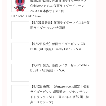
(Bandai Namco Nui) 仮面ライダーゼッツ
Chibiぬいぐるみ 仮面ライダードォーン
2693950 本体サイズ：約
H170×W100×D70mm
【8月31日発売】仮面ライダーマイス&全仮
面ライダー ひみつ大図鑑
【9月2日発売】仮面ライダーゼッツ CD-
BOX（AL6枚組+Blu-ray Disc） - V.A.
【9月2日発売】仮面ライダーゼッツSONG
BEST（AL3枚組） - V.A.
【9月2日発売】【Amazon.co.jp限定】仮面
ライダーゼッツ 劇場版 オリジナル サウン
ドトラック（AL） - 高木 洋 & 坂部 剛（特
典：メガジャケ）