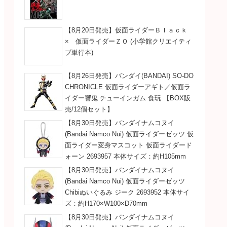
【8月20日発売】仮面ライダーＢｌａｃｋ
× 仮面ライダーＺＯ (小学館クリエイティ
ブ単行本)
【8月26日発売】バンダイ(BANDAI) SO-DO
CHRONICLE 仮面ライダーアギト／仮面ラ
イダー響鬼 チューインガム 食玩 【BOX販
売/12個セット】
【8月30日発売】バンダイナムコヌイ
(Bandai Namco Nui) 仮面ライダーゼッツ 仮
面ライダー変身マスコット 仮面ライダード
ォーン 2693957 本体サイズ：約H105mm
【8月30日発売】バンダイナムコヌイ
(Bandai Namco Nui) 仮面ライダーゼッツ
Chibiぬいぐるみ ジーク 2693952 本体サイ
ズ：約H170×W100×D70mm
【8月30日発売】バンダイナムコヌイ