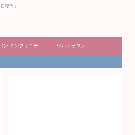
毎日配信！
バン インフィニティ
ウルトラマン