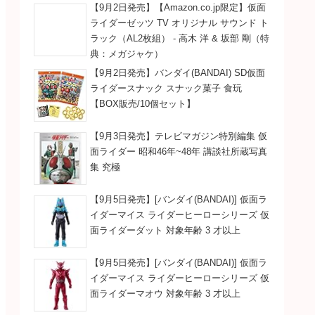
【9月2日発売】【Amazon.co.jp限定】仮面
ライダーゼッツ TV オリジナル サウンド ト
ラック（AL2枚組） - 高木 洋 & 坂部 剛（特
典：メガジャケ）
【9月2日発売】バンダイ(BANDAI) SD仮面
ライダースナック スナック菓子 食玩
【BOX販売/10個セット】
【9月3日発売】テレビマガジン特別編集 仮
面ライダー 昭和46年~48年 講談社所蔵写真
集 究極
【9月5日発売】[バンダイ(BANDAI)] 仮面ラ
イダーマイス ライダーヒーローシリーズ 仮
面ライダーダット 対象年齢 3 才以上
【9月5日発売】[バンダイ(BANDAI)] 仮面ラ
イダーマイス ライダーヒーローシリーズ 仮
面ライダーマオウ 対象年齢 3 才以上