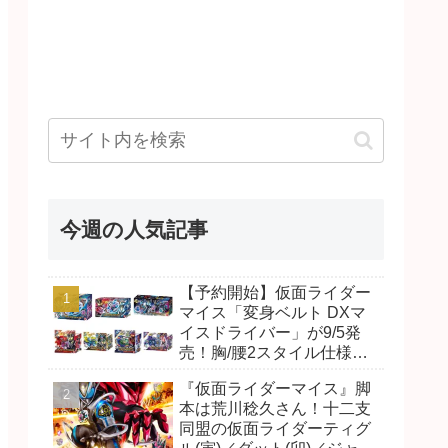
今週の人気記事
【予約開始】仮面ライダー
マイス「変身ベルト DXマ
イスドライバー」が9/5発
売！胸/腰2スタイル仕様！
リド/ハンマー、ダット/スラ
『仮面ライダーマイス』脚
ッシュ、ジャオ/バイト、ケ
本は荒川稔久さん！十二支
イ/ショットボーンバックル
同盟の仮面ライダーティグ
も！