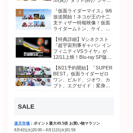
ル(寅)／ダット(卯)／ジャオ
(巳)、優菜の家庭教師・麻
『仮面ライダーマイス』9/6
尾達臣のキャストが発表！
放送開始！ネコが王の十二
トリガーのアキト金子隼也
支ティザー特報映像！仮面
さんも変身！
ライダームトン、ケイ、ヴ
ァンケンのビジュアルが公
【特典詳細】Vシネクスト
開！ライダーは子丑寅卯辰
『超宇宙刑事ギャバン イン
巳午未申酉戌亥猫猫の14
フィニティVSライヤ』が
人⁉
12/11上映！Blu-ray SP版は
「DXギャバリオンブレード
【8/21予約開始】「SUPER
(エタニティver.)」「ユカイ
BEST」仮面ライダーゼロ
ダーエモルギー」ほか豪華
ワン、ビルド、ジオウ、カ
特典付き！
ブト、エグゼイド：変身ベ
ルト DXビルドドライバ
ー、DXネオディケイドライ
バー、DXホッパーゼクター
SALE
ほか12点！
楽天市場
：ポイント最大49.5倍 お買い物マラソン
8月4日(火)20:00～8月11日(火)01:59