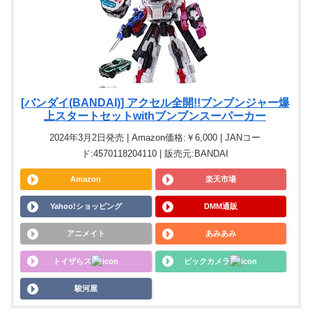
[バンダイ(BANDAI)] アクセル全開!!ブンブンジャー爆
上スタートセットwithブンブンスーパーカー
2024年3月2日発売 | Amazon価格:￥6,000 | JANコー
ド:4570118204110 | 販売元:BANDAI
Amazon
楽天市場
Yahoo!ショッピング
DMM通販
アニメイト
あみあみ
トイザらス
ビックカメラ
駿河屋