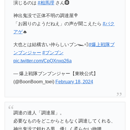
演じるのは
#相馬理
さん🛞
神出鬼没で正体不明の調達屋🍭
「お困りのようだねえ」の声が聞こえたら
#バク
アゲ
🔥
大也とは結構古い仲らしいブン🏎💨
#爆上戦隊ブ
ンブンジャー
#ブンブン
pic.twitter.com/CpQXnxq26a
— 爆上戦隊ブンブンジャー【東映公式】
(@BoonBoom_toei)
February 18, 2024
調達の達人「調達屋」。
必要なものをどこからともなく調達してくれる、
神出鬼没で頼れる男。優しく柔らかい物腰。