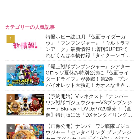
カテゴリーの人気記事
特撮ホビー誌11月『仮面ライダーガ
ヴ』『ブンブンジャー』『ウルトラマ
ンアーク』最新情報！増刊SUPERて
れびくんは本物付録「タイクーンゴチ
ゾウ」付き！
『爆上戦隊ブンブンジャー』シアター
Gロッソ夏休み特別公演に『仮面ライ
ダードライブ』が参戦！第2弾「ブン
バイオレット大独走！カオスな世界で
ぶっちぎれ！！」
【予約開始】Vシネクスト『ナンバー
ワン戦隊ゴジュウジャーVSブンブンジ
ャー』Blu-ray・DVDが7/29発売！【画
像】特別版には「DXセンタイリング
セイントゴジュウウルフセット」が封
【画像公開】ナンバーワン戦隊ゴジュ
入！
ウジャー「センタイリング ブンブンジ
ャー スペシャルデザインVer.」がホン