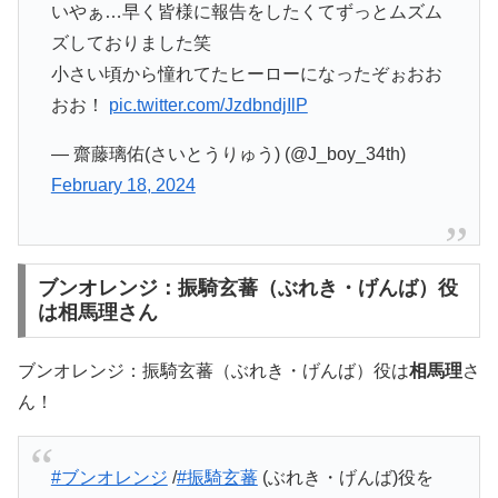
いやぁ…早く皆様に報告をしたくてずっとムズム
ズしておりました笑
小さい頃から憧れてたヒーローになったぞぉおお
おお！
pic.twitter.com/JzdbndjIlP
— 齋藤璃佑(さいとうりゅう) (@J_boy_34th)
February 18, 2024
ブンオレンジ：振騎玄蕃（ぶれき・げんば）役
は相馬理さん
ブンオレンジ：振騎玄蕃（ぶれき・げんば）役は
相馬理
さ
ん！
#ブンオレンジ
/
#振騎玄蕃
(ぶれき・げんば)役を