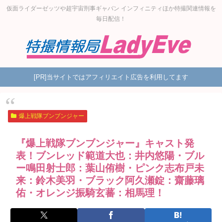
仮面ライダーゼッツや超宇宙刑事ギャバン インフィニティほか特撮関連情報を
毎日配信！
[PR]当サイトではアフィリエイト広告を利用してます
爆上戦隊ブンブンジャー
『爆上戦隊ブンブンジャー』キャスト発
表！ブンレッド範道大也：井内悠陽・ブル
ー鳴田射士郎：葉山侑樹・ピンク志布戸未
来：鈴木美羽・ブラック阿久瀬錠：齋藤璃
佑・オレンジ振騎玄蕃：相馬理！