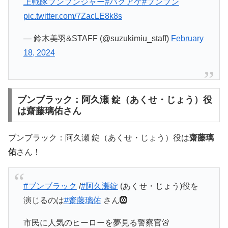
上戦隊ブンブンジャー
#バクアゲ
#ブンブン
pic.twitter.com/7ZacLE8k8s
— 鈴木美羽&STAFF (@suzukimiu_staff)
February
18, 2024
ブンブラック：阿久瀬 錠（あくせ・じょう）役
は齋藤璃佑さん
ブンブラック：阿久瀬 錠（あくせ・じょう）役は
齋藤璃
佑
さん！
#ブンブラック
/
#阿久瀬錠
(あくせ・じょう)役を
演じるのは
#齋藤璃佑
さん🛞
市民に人気のヒーローを夢見る警察官🚨