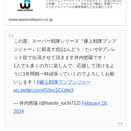
ワタナベエンターテインメント公式サイト。お笑い芸人か
ら俳優、ミュージシャン、文化人まで幅広い所属アーティ
ストのプロフィールや最新情報などをお届けします。
www.watanabepro.co.jp
この度、スーパー戦隊シリーズ『爆上戦隊ブンブ
ンジャー』に範道大也(はんどう・たいや)/ブンレ
ッド役で出演させて頂きます井内悠陽です！
1人でも多くの方に楽しんで、応援して頂けるよ
うに1年間精一杯頑張っていくのでよろしくお願
いします！
#爆上戦隊ブンブンジャー
pic.twitter.com/G3eu1CLWe3
— 井内悠陽 (@haruhi_iuchi712)
February 18,
2024