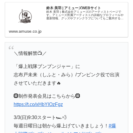
鈴木 美羽 | アミューズWEBサイト
鈴木 美羽 | 株式会社アミューズのアーティストページで
す。アミューズ所属アーティストの詳細なプロフィールや
最新情報、グッズやファンクラブについてもご案内するペ
ージです。
www.amuse.co.jp
＼情報解禁📺️／
「爆上戦隊ブンブンジャー」に
志布戸未来（しふと・みら）/ブンピンク役で出演
させていただきます🔥
🛞制作発表会見はこちらから🛞
https://t.co/xHbYlOzFgz
3/3(日)9:30スタート🏎️💨
毎週日曜日は朝から爆上げていきましょう！
#爆