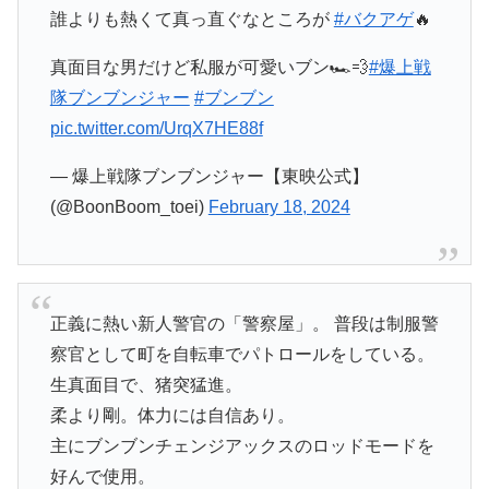
誰よりも熱くて真っ直ぐなところが
#バクアゲ
🔥
真面目な男だけど私服が可愛いブン🏎💨
#爆上戦
隊ブンブンジャー
#ブンブン
pic.twitter.com/UrqX7HE88f
— 爆上戦隊ブンブンジャー【東映公式】
(@BoonBoom_toei)
February 18, 2024
正義に熱い新人警官の「警察屋」。 普段は制服警
察官として町を自転車でパトロールをしている。
生真面目で、猪突猛進。
柔より剛。体力には自信あり。
主にブンブンチェンジアックスのロッドモードを
好んで使用。