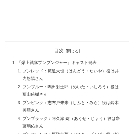
目次
『爆上戦隊ブンブンジャー』キャスト発表
ブンレッド：範道大也（はんどう・たいや）役は井
内悠陽さん
ブンブルー：鳴田射士郎（めいた・いしろう）役は
葉山侑樹さん
ブンピンク：志布戸未来（しふと・みら）役は鈴木
美羽さん
ブンブラック：阿久瀬 錠（あくせ・じょう）役は齋
藤璃佑さん