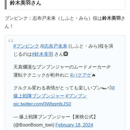
鈴木美羽さん
ブンピンク：志布戸未来（しふと・みら）役は
鈴木美羽
さ
ん！
#ブンピンク
/
#志布戸未来
(しふと・みら)役を演
じるのは
#鈴木美羽
さん🛞
天真爛漫なブンブンジャーのムードメーカー🎉
運転テクニックが桁外れに
#バクアゲ
🔥
クルクル変わる表情がとっても楽しいブン🏎💨
#
爆上戦隊ブンブンジャー
#ブンブン
pic.twitter.com/0WbqmfxJS0
— 爆上戦隊ブンブンジャー【東映公式】
(@BoonBoom_toei)
February 18, 2024