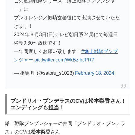
この度新戦隊シリーズ「爆上戦隊ブンブンジャ
ー」に
ブンオレンジ／振騎玄蕃役にて出演させていただ
きます！
2024年３月3日(日)テレビ朝日系24局にて毎週日
曜朝9:30〜放送です！
一年間宜しくお願い致します！
#爆上戦隊ブンブ
ンジャー
pic.twitter.com/WkBzlbJPR7
— 相馬 理 (@satoru_s1023)
February 18, 2024
ブンドリオ・ブンデラスのCVは松本梨香さん！
エンディングも担当！
爆上戦隊ブンブンジャーの仲間「ブンドリオ・ブンデラ
ス」のCVは
松本梨香
さん