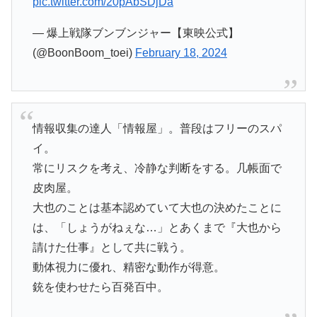
pic.twitter.com/20pAbSDjDa
— 爆上戦隊ブンブンジャー【東映公式】
(@BoonBoom_toei)
February 18, 2024
情報収集の達人「情報屋」。普段はフリーのスパ
イ。
常にリスクを考え、冷静な判断をする。几帳面で
皮肉屋。
大也のことは基本認めていて大也の決めたことに
は、「しょうがねぇな…」とあくまで『大也から
請けた仕事』として共に戦う。
動体視力に優れ、精密な動作が得意。
銃を使わせたら百発百中。