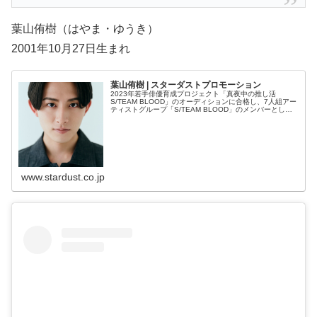
葉山侑樹（はやま・ゆうき）
2001年10月27日生まれ
葉山侑樹 | スターダストプロモーション
2023年若手俳優育成プロジェクト「真夜中の推し活
S/TEAM BLOOD」のオーディションに合格し、7人組アー
ティストグループ「S/TEAM BLOOD」のメンバーとして
ダンスや歌、バラエティにも挑戦。2024年にスーパー戦隊
シリーズ『
www.stardust.co.jp