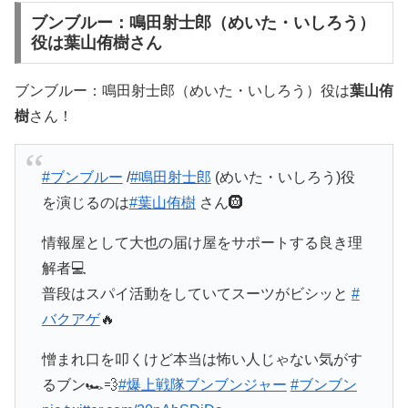
ブンブルー：鳴田射士郎（めいた・いしろう）
役は葉山侑樹さん
ブンブルー：鳴田射士郎（めいた・いしろう）役は
葉山侑
樹
さん！
#ブンブルー
/
#鳴田射士郎
(めいた・いしろう)役
を演じるのは
#葉山侑樹
さん🛞
情報屋として大也の届け屋をサポートする良き理
解者💻
普段はスパイ活動をしていてスーツがビシッと
#
バクアゲ
🔥
憎まれ口を叩くけど本当は怖い人じゃない気がす
るブン🏎💨
#爆上戦隊ブンブンジャー
#ブンブン