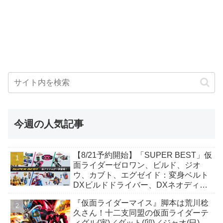
今週の人気記事
【8/21予約開始】「SUPER BEST」仮
面ライダーゼロワン、ビルド、ジオ
ウ、カブト、エグゼイド：変身ベルト
DXビルドドライバー、DXネオディケ
イドライバー、DXホッパーゼクターほ
『仮面ライダーマイス』脚本は荒川稔
か12点！
久さん！十二支同盟の仮面ライダーテ
ィグル(寅)／ダット(卯)／ジャオ(巳)、