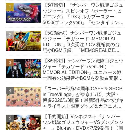
【5/7締切】『ナンバーワン戦隊ゴジュ
ウジャー』スピンオフ『ポーラー・ビ
ギニング』「DXオルカブースター
5050(ブラックver.)」「センタイリング
テガソードアカツキ(ブラックver.)」も
【5/29締切】ナンバーワン戦隊ゴジュ
付属！
ウジャー「テガソード -MEMORIAL
EDITION-」3次受注！CV.梶裕貴の台
詞やBGM収録！「MEMOREALIZE
DATA CARD」でメンバーのCV.追加！
【8/5締切】ナンバーワン戦隊ゴジュウ
ジャー「テガソード（ver.UNI） -
MEMORIAL EDITION-」ユニバース戦
士固有の効果音やBGMを発動＆変形！
「MEMOREALIZE DATA CARD」も！
「スーパー戦隊50周年 CAFE & SHOP
in TreeVillage」が東京11/15、大阪・
博多2026/1/3開催！最新5作品のちびキ
ャライラスト限定グッズ＆カフェメニ
ュー登場！
【予約開始】Vシネクスト『ナンバー
ワン戦隊ゴジュウジャーVSブンブンジ
ャー』Blu-ray・DVDが7/29発売！【画