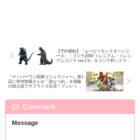
【予約開始】「ムービーモンスターシリ
ーズ」：ゴジラ2000 ミレニアム「ミレニ
アムゴジラ ver.2.0」＆ゴジラ対へドラ
「ゴジラ（1971）」が3/22発売！
『ナンバーワン戦隊ゴジュウジャー』第1
話に井内悠陽さんが「堤なつめ」＆指輪
の戦士役でサプライズ出演！ブンレッド
の次はクワガタオージャーに変身！
Comment
Message