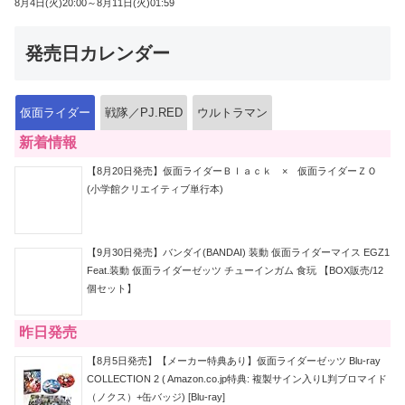
8月4日(火)20:00～8月11日(火)01:59
発売日カレンダー
仮面ライダー
戦隊／PJ.RED
ウルトラマン
新着情報
【8月20日発売】仮面ライダーＢｌａｃｋ × 仮面ライダーＺＯ
(小学館クリエイティブ単行本)
【9月30日発売】バンダイ(BANDAI) 装動 仮面ライダーマイス EGZ1
Feat.装動 仮面ライダーゼッツ チューインガム 食玩 【BOX販売/12
個セット】
昨日発売
【8月5日発売】【メーカー特典あり】仮面ライダーゼッツ Blu-ray
COLLECTION 2 ( Amazon.co.jp特典: 複製サイン入りL判ブロマイド
（ノクス）+缶バッジ) [Blu-ray]