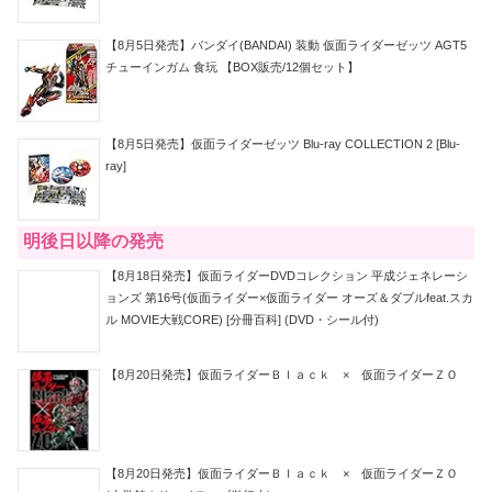
【8月5日発売】バンダイ(BANDAI) 装動 仮面ライダーゼッツ AGT5
チューインガム 食玩 【BOX販売/12個セット】
【8月5日発売】仮面ライダーゼッツ Blu-ray COLLECTION 2 [Blu-
ray]
明後日以降の発売
【8月18日発売】仮面ライダーDVDコレクション 平成ジェネレーシ
ョンズ 第16号(仮面ライダー×仮面ライダー オーズ＆ダブルfeat.スカ
ル MOVIE大戦CORE) [分冊百科] (DVD・シール付)
【8月20日発売】仮面ライダーＢｌａｃｋ × 仮面ライダーＺＯ
【8月20日発売】仮面ライダーＢｌａｃｋ × 仮面ライダーＺＯ