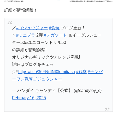
詳細が情報解禁！
／
#ゴジュウジャー
#食玩
ブログ更新！
＼
#ミニプラ
2弾
#テガソード
＆イーグルシュー
ター50&ユニコーンドリル50
の詳細が情報解禁!
オリジナルギミックやアレンジ満載!
詳細はブログをチェッ
ク!!
https://t.co/36FNdINl0k
#nitiasa
#戦隊
#ナンバ
ーワン戦隊ゴジュウジャー
— バンダイ キャンディ【公式】 (@candytoy_c)
February 16, 2025