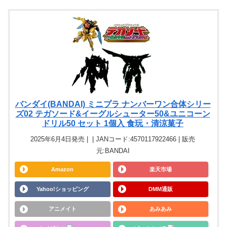
バンダイ(BANDAI) ミニプラ ナンバーワン合体シリー
ズ02 テガソード&イーグルシューター50&ユニコーン
ドリル50 セット 1個入 食玩・清涼菓子
2025年6月4日発売 | | JANコード:4570117922466 | 販売
元:BANDAI
Amazon
楽天市場
Yahoo!ショッピング
DMM通販
アニメイト
あみあみ