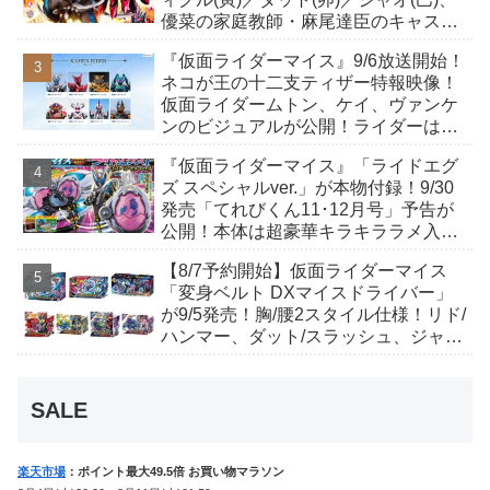
優菜の家庭教師・麻尾達臣のキャスト
が発表！トリガーのアキト金子隼也さ
『仮面ライダーマイス』9/6放送開始！
んも変身！
ネコが王の十二支ティザー特報映像！
仮面ライダームトン、ケイ、ヴァンケ
ンのビジュアルが公開！ライダーは子
丑寅卯辰巳午未申酉戌亥猫猫の14人⁉
『仮面ライダーマイス』「ライドエグ
ズ スペシャルver.」が本物付録！9/30
発売「てれびくん11･12月号」予告が
公開！本体は超豪華キラキララメ入
り！変身ベルトにセットすれば特別な
【8/7予約開始】仮面ライダーマイス
音声が！
「変身ベルト DXマイスドライバー」
が9/5発売！胸/腰2スタイル仕様！リド/
ハンマー、ダット/スラッシュ、ジャ
オ/バイト、ケイ/ショットボーンバッ
クルも！
SALE
楽天市場
：ポイント最大49.5倍 お買い物マラソン