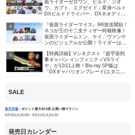
面ライダーゼロワン、ビルド、ジオ
ウ、カブト、エグゼイド：変身ベルト
DXビルドドライバー、DXネオディケ
イドライバー、DXホッパーゼクターほ
『仮面ライダーマイス』9/6放送開始！
か12点！
ネコが王の十二支ティザー特報映像！
仮面ライダームトン、ケイ、ヴァンケ
ンのビジュアルが公開！ライダーは子
丑寅卯辰巳午未申酉戌亥猫猫の14人⁉
【特典詳細】Vシネクスト『超宇宙刑
事ギャバン インフィニティVSライ
ヤ』が12/11上映！Blu-ray SP版は
「DXギャバリオンブレード(エタニテ
ィver.)」「ユカイダーエモルギー」ほ
か豪華特典付き！
SALE
楽天市場
：ポイント最大49.5倍 お買い物マラソン
8月4日(火)20:00～8月11日(火)01:59
発売日カレンダー