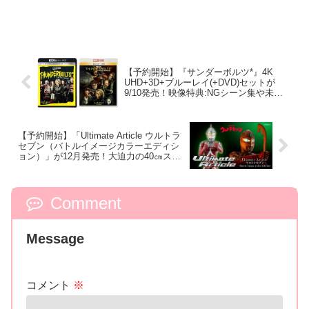
【予約開始】『サンダーボルツ*』4K
UHD+3D+ブルーレイ(+DVD)セットが
9/10発売！映像特典:NGシーン集や未公
開シーン、ジェイク・シュライアー監督
による音声解説など収録！
【予約開始】「Ultimate Article ウルトラ
セブン（バトルイメージカラーエディシ
ョン）」が12月発売！大迫力の40㎝スケ
ール！戦闘時の臨場感溢れるカラーリン
グで再登場！
Comment
Message
コメント
※