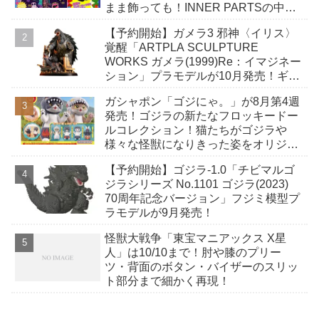
まま飾っても！INNER PARTSの中に
収納できる「幼体」付き！
【予約開始】ガメラ3 邪神〈イリス〉
覚醒「ARTPLA SCULPTURE
WORKS ガメラ(1999)Re：イマジネー
ション」プラモデルが10月発売！ギャ
オスハイパーにとどめを刺そうとする
ガシャポン「ゴジにゃ。」が8月第4週
緊迫の瞬間！
発売！ゴジラの新たなフロッキードー
ルコレクション！猫たちがゴジラや
様々な怪獣になりきった姿をオリジナ
ルデザインで立体化！
【予約開始】ゴジラ-1.0「チビマルゴ
ジラシリーズ No.1101 ゴジラ(2023)
70周年記念バージョン」フジミ模型プ
ラモデルが9月発売！
怪獣大戦争「東宝マニアックス X星
人」は10/10まで！肘や膝のプリー
ツ・背面のボタン・バイザーのスリッ
ト部分まで細かく再現！