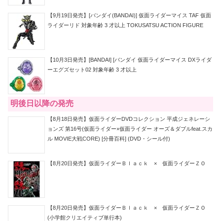
【9月19日発売】[バンダイ(BANDAI)] 仮面ライダーマイス TAF 仮面
ライダーリド 対象年齢 3 才以上 TOKUSATSU ACTION FIGURE
【10月3日発売】[BANDAI] [バンダイ 仮面ライダーマイス DXライダ
ーエグズセット02 対象年齢 3 才以上
明後日以降の発売
【8月18日発売】仮面ライダーDVDコレクション 平成ジェネレーシ
ョンズ 第16号(仮面ライダー×仮面ライダー オーズ＆ダブルfeat.スカ
ル MOVIE大戦CORE) [分冊百科] (DVD・シール付)
【8月20日発売】仮面ライダーＢｌａｃｋ × 仮面ライダーＺＯ
【8月20日発売】仮面ライダーＢｌａｃｋ × 仮面ライダーＺＯ
(小学館クリエイティブ単行本)