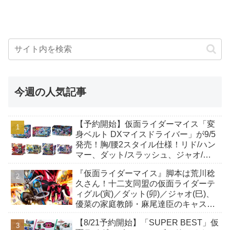
今週の人気記事
【予約開始】仮面ライダーマイス「変
身ベルト DXマイスドライバー」が9/5
発売！胸/腰2スタイル仕様！リド/ハン
マー、ダット/スラッシュ、ジャオ/バ
イト、ケイ/ショットボーンバックル
『仮面ライダーマイス』脚本は荒川稔
も！
久さん！十二支同盟の仮面ライダーテ
ィグル(寅)／ダット(卯)／ジャオ(巳)、
優菜の家庭教師・麻尾達臣のキャスト
が発表！トリガーのアキト金子隼也さ
【8/21予約開始】「SUPER BEST」仮
んも変身！