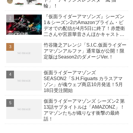
輪」！
『仮面ライダーアマゾンズ』シーズン
1＆シーズン2のAmazonプライム・ビ
デオでの配信が4月5日に終了！赤楚衛
二さんや宮原華音さんほかキャスト
SNSコメント！
竹谷隆之アレンジ「S.I.C.仮面ライダー
アマゾンアルファ」通常版が公開！限
定版はSeason2のダメージVer.！
仮面ライダーアマゾンズ
SEASON2「S.H.Figuarts カラスアマ
ゾン」が魂ウェブ商店10月発送！5月
18日受注開始
仮面ライダーアマゾンズ シーズン2 第
13話サブタイトルは「AMAZONZ」！
アマゾンたちが織りなす衝撃の最終
話！