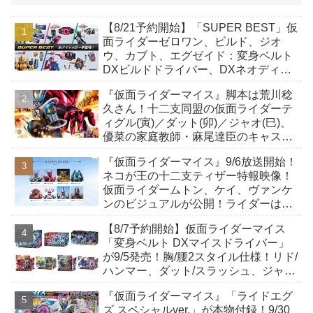
【8/21予約開始】「SUPER BEST」仮
面ライダーゼロワン、ビルド、ジオ
ウ、カブト、エグゼイド：変身ベルト
DXビルドドライバー、DXネオディケ
イドライバー、DXホッパーゼクターほ
『仮面ライダーマイス』脚本は荒川稔
か12点！
久さん！十二支同盟の仮面ライダーテ
ィグル(寅)／ダット(卯)／ジャオ(巳)、
優菜の家庭教師・麻尾達臣のキャスト
が発表！トリガーのアキト金子隼也さ
『仮面ライダーマイス』9/6放送開始！
んも変身！
ネコが王の十二支ティザー特報映像！
仮面ライダームトン、ケイ、ヴァンケ
ンのビジュアルが公開！ライダーは子
丑寅卯辰巳午未申酉戌亥猫猫の14人⁉
【8/7予約開始】仮面ライダーマイス
「変身ベルト DXマイスドライバー」
が9/5発売！胸/腰2スタイル仕様！リド/
ハンマー、ダット/スラッシュ、ジャ
オ/バイト、ケイ/ショットボーンバッ
『仮面ライダーマイス』「ライドエグ
クルも！
ズ スペシャルver.」が本物付録！9/30