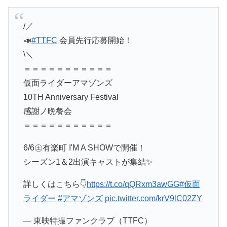
/／
📣
#TTFC
会員先行応募開始！
\＼
＝＝＝＝＝＝＝＝＝＝＝
仮面ライダーアマゾンズ
10TH Anniversary Festival
感謝ノ晩餐会
＝＝＝＝＝＝＝＝＝＝＝
6/6㊏有楽町 I'M A SHOWで開催！
シーズン1＆2出演キャストが集結✨
詳しくはこちら👇
https://t.co/qQRxm3awGG
#仮面
ライダー
#アマゾンズ
pic.twitter.com/krV9lC02ZY
— 東映特撮ファンクラブ（TTFC）