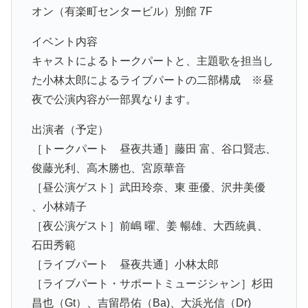
オン（有楽町センタービル）別館 7F
イベント内容
キャストによるトークパートと、主題歌を担当し
た小林太郎によるライブパートの⼆部構成 ※昼
夜で公演内容が一部異なります。
出演者（予定）
［トークパート 昼夜共通］藤⽥ 富、⾕⼝賢志、
俊藤光利、高木勝也、宮原華⾳
［昼公演ゲスト］武田玲奈、東 亜優、沢井美優
、⼩林靖⼦
［夜公演ゲスト］前嶋 曜、姜 暢雄、大西統眞、
⽯⽥秀範
［ライブパート 昼夜共通］小林太郎
［ライブパート・サポートミュージシャン］杉田
昌也（Gt）、吉留昂佑（Ba)、大浜光信（Dr)