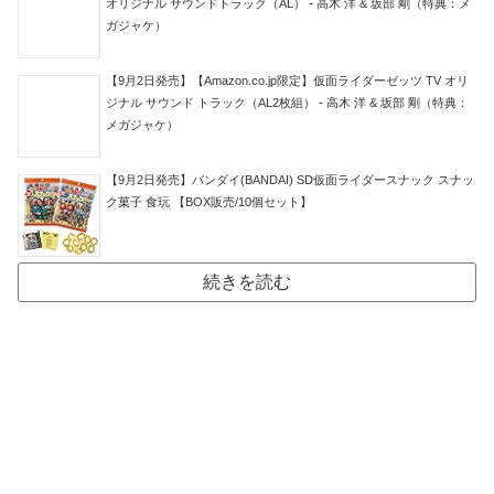
オリジナル サウンドトラック（AL） - 高木 洋 & 坂部 剛（特典：メ
ガジャケ）
【9月2日発売】【Amazon.co.jp限定】仮面ライダーゼッツ TV オリ
ジナル サウンド トラック（AL2枚組） - 高木 洋 & 坂部 剛（特典：
メガジャケ）
【9月2日発売】バンダイ(BANDAI) SD仮面ライダースナック スナッ
ク菓子 食玩 【BOX販売/10個セット】
続きを読む