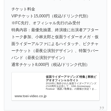
チケット料金
VIPチケット15,000円（税込/ドリンク代別）
※FC先行、オフィシャル先行のみ受付
特典内容：最優先抽選、終演後に出演者アフター
トーク参加、小林太郎と仮面ライダーオメガ・仮
面ライダーアルファによるハイタッチ、ピクチャ
ーチケット（昼夜公演別デザイン）、特製ラバー
バンド（昼夜公演別デザイン）
通常チケット8,000円（税込/ドリンク代別）
仮面ライダーアマゾンズ 特集 | 東映ビ
デオオフィシャルサイト
2016年に制作された仮面ライダーアマゾンズ
の10周年を記念して、10th Anniversary
Festival「感謝ノ晩餐会」の開催が決定！また
イベント開催に合わせて、「仮面ライダーア
マゾンズ ＳＥＡＳＯＮ１＆２ Blu-ray BO
www.toei-video.co.jp