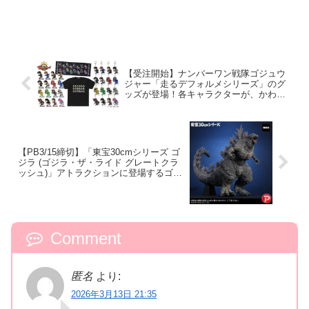
【受注開始】ナンバーワン戦隊ゴジュウ
ジャー「走るデフォルメシリーズ」のグ
ッズが登場！各キャラクターが、かわい
くデフォルメデザインで表現されたアイ
テム！
【PB3/15締切】「東宝30cmシリーズ ゴ
ジラ (ゴジラ・ザ・ライド グレートクラ
ッシュ)」アトラクションに登場するゴジ
ラが全高約38cm・全長約59cmの大迫力
サイズで立体化！
Comment
匿名
より:
2026年3月13日 21:35