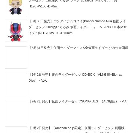
ダーゼッツ Chibiぬいぐるみ ジーク 2693952 本体サイズ：約
H170×W100×D70mm
【8月30日発売】バンダイナムコヌイ(Bandai Namco Nui) 仮面ライ
ダーゼッツ Chibiぬいぐるみ 仮面ライダードォーン 2693950 本体サ
イズ：約H170×W100×D70mm
【8月31日発売】仮面ライダーマイス&全仮面ライダー ひみつ大図鑑
【9月2日発売】仮面ライダーゼッツ CD-BOX（AL6枚組+Blu-ray
Disc） - V.A.
【9月2日発売】仮面ライダーゼッツSONG BEST（AL3枚組） - V.A.
【9月2日発売】【Amazon.co.jp限定】仮面ライダーゼッツ 劇場版