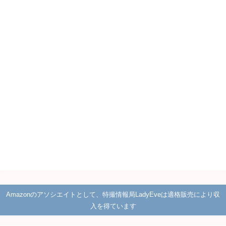
Amazonのアソシエイトとして、特撮情報局LadyEveは適格販売により収
入を得ています