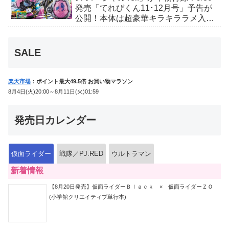
発売「てれびくん11･12月号」予告が
公開！本体は超豪華キラキララメ入
り！変身ベルトにセットすれば特別な
音声が！
SALE
楽天市場
：ポイント最大49.5倍 お買い物マラソン
8月4日(火)20:00～8月11日(火)01:59
発売日カレンダー
仮面ライダー
戦隊／PJ.RED
ウルトラマン
新着情報
【8月20日発売】仮面ライダーＢｌａｃｋ × 仮面ライダーＺＯ
(小学館クリエイティブ単行本)