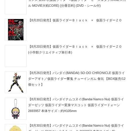
ル MOVIE大戦CORE) [分冊百科] (DVD・シール付)
【8月20日発売】仮面ライダーＢｌａｃｋ × 仮面ライダーＺＯ
【8月20日発売】仮面ライダーＢｌａｃｋ × 仮面ライダーＺＯ
(小学館クリエイティブ単行本)
【8月26日発売】バンダイ(BANDAI) SO-DO CHRONICLE 仮面ライ
ダーアギト／仮面ライダー響鬼 チューインガム 食玩 【BOX販売/12
個セット】
【8月30日発売】バンダイナムコヌイ(Bandai Namco Nui) 仮面ライ
ダーゼッツ 仮面ライダー変身マスコット 仮面ライダードォーン
2693957 本体サイズ：約H105mm
【8月30日発売】バンダイナムコヌイ(Bandai Namco Nui) 仮面ライ