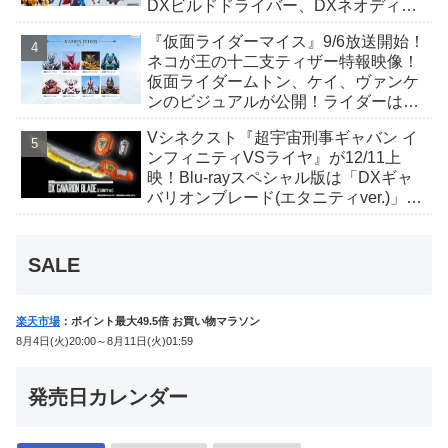
DXビルドドライバー、DXネオディケ
イドライバー、DXホッパーゼクターほ
『仮面ライダーマイス』9/6放送開始！
か12点！
ネコが王の十二支ティザー特報映像！
仮面ライダームトン、ケイ、ヴァンケ
ンのビジュアルが公開！ライダーは子
丑寅卯辰巳午未申酉戌亥猫猫の14人⁉
Vシネクスト『超宇宙刑事ギャバン イ
ンフィニティVSライヤ』が12/11上
映！Blu-rayスペシャル版は「DXギャ
バリオンブレード(エタニティver.)」
「ユカイダーエモルギー」ほか豪華特
典付！
SALE
楽天市場
：ポイント最大49.5倍 お買い物マラソン
8月4日(火)20:00～8月11日(火)01:59
発売日カレンダー