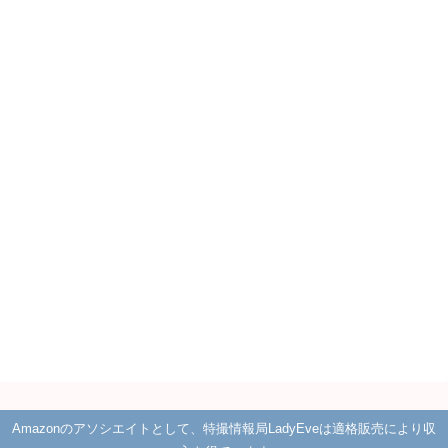
Amazonのアソシエイトとして、特撮情報局LadyEveは適格販売により収