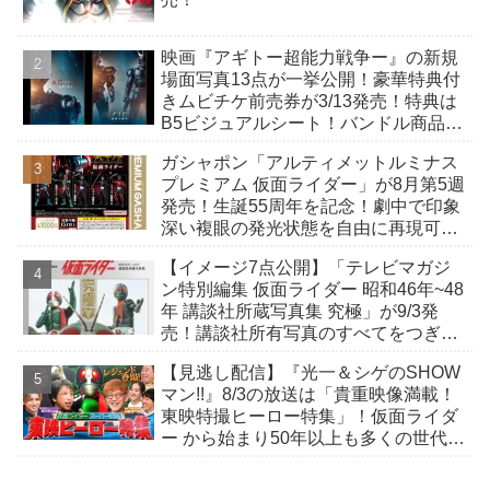
映画『アギトー超能力戦争ー』の新規
場面写真13点が一挙公開！豪華特典付
きムビチケ前売券が3/13発売！特典は
B5ビジュアルシート！バンドル商品付
きも！
ガシャポン「アルティメットルミナス
プレミアム 仮面ライダー」が8月第5週
発売！生誕55周年を記念！劇中で印象
深い複眼の発光状態を自由に再現可
能！
【イメージ7点公開】「テレビマガジ
ン特別編集 仮面ライダー 昭和46年~48
年 講談社所蔵写真集 究極」が9/3発
売！講談社所有写真のすべてをつぎ込
んだ究極の写真集！
【見逃し配信】『光一＆シゲのSHOW
マン!!』8/3の放送は「貴重映像満載！
東映特撮ヒーロー特集」！仮面ライダ
ー から始まり50年以上も多くの世代に
愛され続ける秘密をレジェンド達が明
かす！