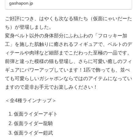
gashapon.jp
ご好評につき、はやくも次なる猫たち（仮面にゃいだーた
ち）が登場しました。
変身ベルト以外の身体部分にふわふわの「フロッキー加
工」を施した肌触りに癒されるフィギュアで、ベルトのデ
ィテールや肉球など細部までこだわった至極の一品です。
前弾と違った模様の猫も登場し、さらに可愛い癒しのフィ
ギュアにパワーアップしています！1匹で飾っても、並べ
ても可愛らしいガシャポンならではのアイテムになってい
ますので是非お手元でお楽しみください！
＜全4種ラインナップ＞
仮面ライダーアギト
仮面ライダー龍騎
仮面ライダー鎧武