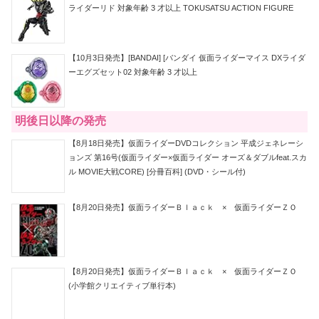
ライダーリド 対象年齢 3 才以上 TOKUSATSU ACTION FIGURE
【10月3日発売】[BANDAI] [バンダイ 仮面ライダーマイス DXライダ
ーエグズセット02 対象年齢 3 才以上
明後日以降の発売
【8月18日発売】仮面ライダーDVDコレクション 平成ジェネレーシ
ョンズ 第16号(仮面ライダー×仮面ライダー オーズ＆ダブルfeat.スカ
ル MOVIE大戦CORE) [分冊百科] (DVD・シール付)
【8月20日発売】仮面ライダーＢｌａｃｋ × 仮面ライダーＺＯ
【8月20日発売】仮面ライダーＢｌａｃｋ × 仮面ライダーＺＯ
(小学館クリエイティブ単行本)