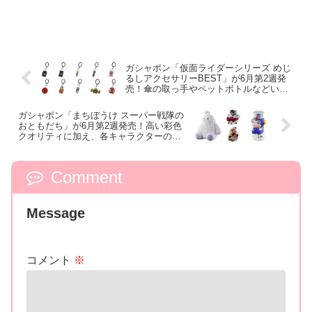
ガシャポン「仮面ライダーシリーズ めじ
るしアクセサリーBEST」が6月第2週発
売！傘の取っ手やペットボトルなどいろ
いろな持ち物に“めじるし”をつけられる便
利なカニカン付きチャーム！
ガシャポン「まちぼうけ スーパー戦隊の
おともだち」が6月第2週発売！高い彩色
クオリティに加え、各キャラクターのら
しさが詰まった表情が魅力的なSDフィギ
ュア！
Comment
Message
コメント
※