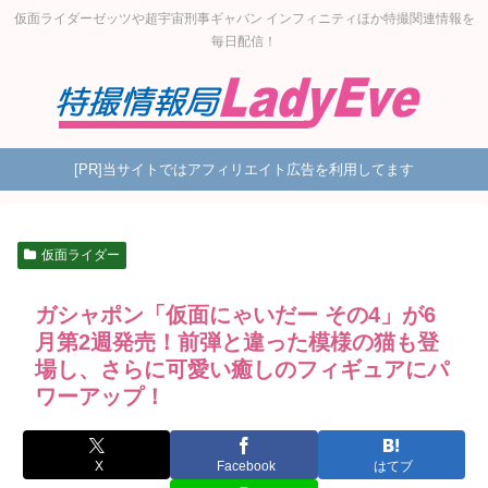
仮面ライダーゼッツや超宇宙刑事ギャバン インフィニティほか特撮関連情報を
毎日配信！
[PR]当サイトではアフィリエイト広告を利用してます
仮面ライダー
ガシャポン「仮面にゃいだー その4」が6
月第2週発売！前弾と違った模様の猫も登
場し、さらに可愛い癒しのフィギュアにパ
ワーアップ！
X
Facebook
はてブ