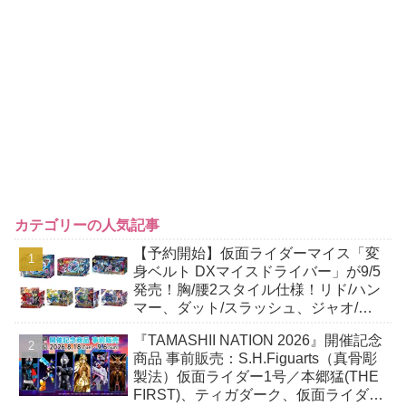
カテゴリーの人気記事
【予約開始】仮面ライダーマイス「変
身ベルト DXマイスドライバー」が9/5
発売！胸/腰2スタイル仕様！リド/ハン
マー、ダット/スラッシュ、ジャオ/バ
イト、ケイ/ショットボーンバックル
『TAMASHII NATION 2026』開催記念
も！
商品 事前販売：S.H.Figuarts（真骨彫
製法）仮面ライダー1号／本郷猛(THE
FIRST)、ティガダーク、仮面ライダー