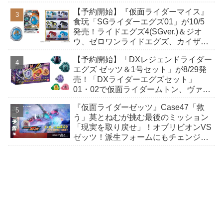
ガヴおカシなセット
【予約開始】『仮面ライダーマイス』
食玩「SGライダーエグズ01」が10/5
発売！ライドエグズ4(SGver.)＆ジオ
ウ、ゼロワンライドエグズ、カイザ、
ギャレン、ディエンドシードエグズ！
【予約開始】「DXレジェンドライダー
エグズ ゼッツ＆1号セット」が8/29発
売！「DXライダーエグズセット」
01・02で仮面ライダームトン、ヴァン
ケンに変身！マイスもフォームチェン
『仮面ライダーゼッツ』Case47「救
ジ！
う」莫とねむが挑む最後のミッション
「現実を取り戻せ」！オブリビオンVS
ゼッツ！派生フォームにもチェンジ！
ねむがエクスドリームカプセムを手
に？