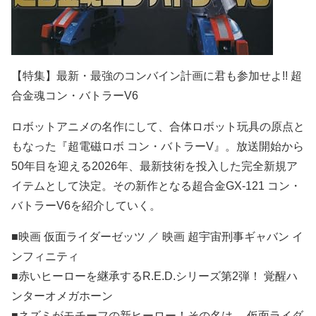
【特集】最新・最強のコンバイン計画に君も参加せよ!! 超
合金魂コン・バトラーV6
ロボットアニメの名作にして、合体ロボット玩具の原点と
もなった『超電磁ロボ コン・バトラーV』。放送開始から
50年目を迎える2026年、最新技術を投入した完全新規ア
イテムとして決定。その新作となる超合金GX-121 コン・
バトラーV6を紹介していく。
■映画 仮面ライダーゼッツ ／ 映画 超宇宙刑事ギャバン イ
ンフィニティ
■赤いヒーローを継承するR.E.D.シリーズ第2弾！ 覚醒ハ
ンターオメガホーン
■ネズミがモチーフの新ヒーロー！その名は… 仮面ライダ