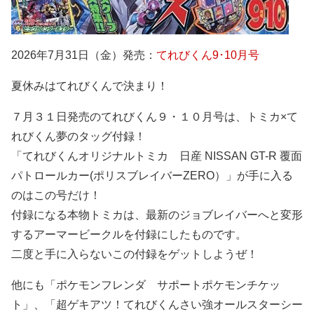
2026年7月31日（金）発売：
てれびくん9･10月号
夏休みはてれびくんで決まり！
７月３１日発売のてれびくん９・１０月号は、トミカ×て
れびくん夢のタッグ付録！
「てれびくんオリジナルトミカ 日産 NISSAN GT-R 覆面
パトロールカー(ポリスブレイバーZERO）」が手に入る
のはこの号だけ！
付録になる本物トミカは、最新のジョブレイバーへと変形
するアーマービークルを付録にしたものです。
二度と手に入らないこの付録をゲットしようぜ！
他にも「ポケモンフレンダ サポートポケモンチケッ
ト」、「超ゲキアツ！てれびくんさい強オールスターシー