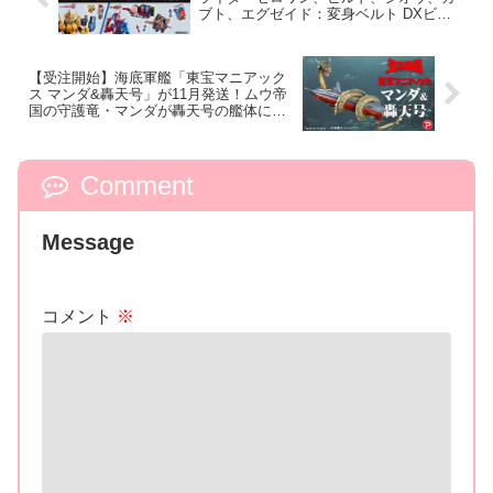
ブト、エグゼイド：変身ベルト DXビル
ドドライバー、DXネオディケイドライバ
ー、DXホッパーゼクターほか12点！
【受注開始】海底軍艦「東宝マニアック
ス マンダ&轟天号」が11月発送！ムウ帝
国の守護竜・マンダが轟天号の艦体に力
強く絡みつく迫力あふれる姿を立体化！
Comment
Message
コメント
※