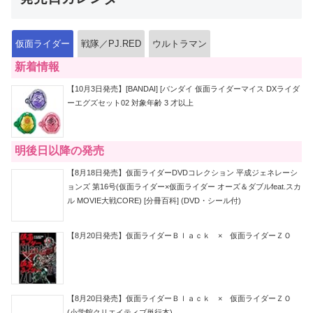
仮面ライダー
戦隊／PJ.RED
ウルトラマン
新着情報
【10月3日発売】[BANDAI] [バンダイ 仮面ライダーマイス DXライダ
ーエグズセット02 対象年齢 3 才以上
明後日以降の発売
【8月18日発売】仮面ライダーDVDコレクション 平成ジェネレーシ
ョンズ 第16号(仮面ライダー×仮面ライダー オーズ＆ダブルfeat.スカ
ル MOVIE大戦CORE) [分冊百科] (DVD・シール付)
【8月20日発売】仮面ライダーＢｌａｃｋ × 仮面ライダーＺＯ
【8月20日発売】仮面ライダーＢｌａｃｋ × 仮面ライダーＺＯ
(小学館クリエイティブ単行本)