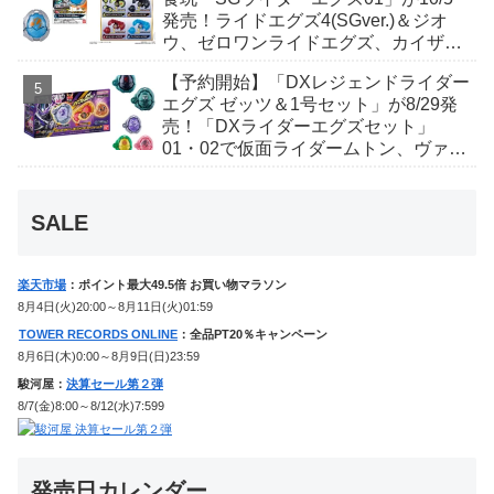
発売！ライドエグズ4(SGver.)＆ジオ
ウ、ゼロワンライドエグズ、カイザ、
ギャレン、ディエンドシードエグズ！
【予約開始】「DXレジェンドライダー
エグズ ゼッツ＆1号セット」が8/29発
売！「DXライダーエグズセット」
01・02で仮面ライダームトン、ヴァン
ケンに変身！マイスもフォームチェン
ジ！
SALE
楽天市場
：ポイント最大49.5倍 お買い物マラソン
8月4日(火)20:00～8月11日(火)01:59
TOWER RECORDS ONLINE
：全品PT20％キャンペーン
8月6日(木)0:00～8月9日(日)23:59
駿河屋：
決算セール第２弾
8/7(金)8:00～8/12(水)7:599
発売日カレンダー