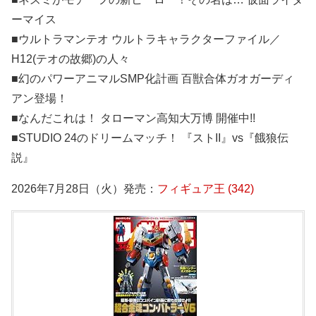
ーマイス
■ウルトラマンテオ ウルトラキャラクターファイル／
H12(テオの故郷)の人々
■幻のパワーアニマルSMP化計画 百獣合体ガオガーディ
アン登場！
■なんだこれは！ タローマン高知大万博 開催中!!
■STUDIO 24のドリームマッチ！ 『ストII』vs『餓狼伝
説』
2026年7月28日（火）発売：
フィギュア王 (342)