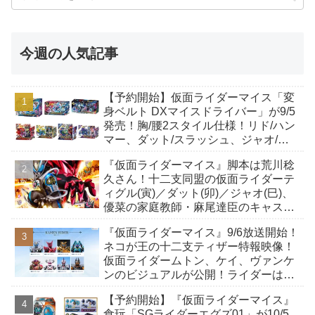
今週の人気記事
【予約開始】仮面ライダーマイス「変
身ベルト DXマイスドライバー」が9/5
発売！胸/腰2スタイル仕様！リド/ハン
マー、ダット/スラッシュ、ジャオ/バ
イト、ケイ/ショットボーンバックル
『仮面ライダーマイス』脚本は荒川稔
も！
久さん！十二支同盟の仮面ライダーテ
ィグル(寅)／ダット(卯)／ジャオ(巳)、
優菜の家庭教師・麻尾達臣のキャスト
が発表！トリガーのアキト金子隼也さ
『仮面ライダーマイス』9/6放送開始！
んも変身！
ネコが王の十二支ティザー特報映像！
仮面ライダームトン、ケイ、ヴァンケ
ンのビジュアルが公開！ライダーは子
丑寅卯辰巳午未申酉戌亥猫猫の14人⁉
【予約開始】『仮面ライダーマイス』
食玩「SGライダーエグズ01」が10/5