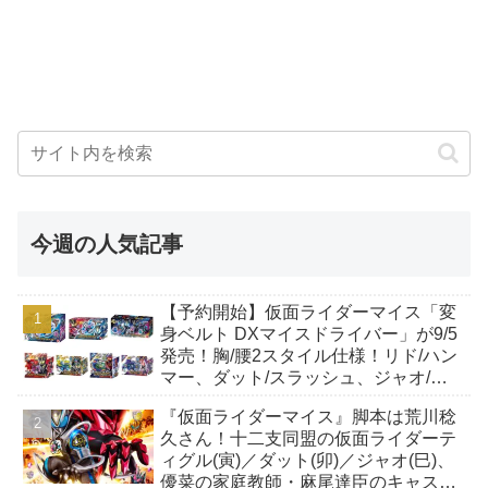
今週の人気記事
【予約開始】仮面ライダーマイス「変
身ベルト DXマイスドライバー」が9/5
発売！胸/腰2スタイル仕様！リド/ハン
マー、ダット/スラッシュ、ジャオ/バ
イト、ケイ/ショットボーンバックル
『仮面ライダーマイス』脚本は荒川稔
も！
久さん！十二支同盟の仮面ライダーテ
ィグル(寅)／ダット(卯)／ジャオ(巳)、
優菜の家庭教師・麻尾達臣のキャスト