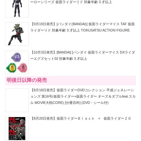
ーローシリーズ 仮面ライダーリド 対象年齢 3 才以上
【9月19日発売】[バンダイ(BANDAI)] 仮面ライダーマイス TAF 仮面
ライダーリド 対象年齢 3 才以上 TOKUSATSU ACTION FIGURE
【10月3日発売】[BANDAI] [バンダイ 仮面ライダーマイス DXライダ
ーエグズセット02 対象年齢 3 才以上
明後日以降の発売
【8月18日発売】仮面ライダーDVDコレクション 平成ジェネレーシ
ョンズ 第16号(仮面ライダー×仮面ライダー オーズ＆ダブルfeat.スカ
ル MOVIE大戦CORE) [分冊百科] (DVD・シール付)
【8月20日発売】仮面ライダーＢｌａｃｋ × 仮面ライダーＺＯ