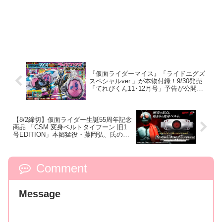
『仮面ライダーマイス』「ライドエグズ
スペシャルver.」が本物付録！9/30発売
「てれびくん11･12月号」予告が公開！
本体は超豪華キラキララメ入り！変身ベ
ルトにセットすれば特別な音声が！
【8/2締切】仮面ライダー生誕55周年記念
商品 「CSM 変身ベルトタイフーン 旧1
号EDITION」本郷猛役・藤岡弘、氏の台
詞音声や多数の音声・BGMを収録！
Comment
Message