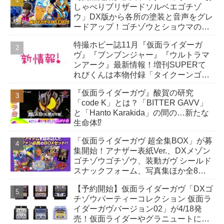
しゃべりブリザードソルベエゴチゾ
ウ」DX版から各所の塗装と音声をグレ
ードアップ！ゴチゾウとショウマのボ
イス、追加の劇中効果音も収録！
特撮ホビー誌11月『仮面ライダーガ
ヴ』『ブンブンジャー』『ウルトラマ
ンアーク』最新情報！増刊SUPERて
れびくんは本物付録「タイクーンゴチ
ゾウ」付き！
『仮面ライダーガヴ』酸賀の研究
「code K」とは？「BITTER GAVV」
と「Hanto Karakida」の間の…新たな
生命体⁉
「仮面ライダーガヴ 超全集BOX」が募
集開始！アナザー表紙Ver.、DXメゾン
ゴチゾウゴチゾウ、装動ガヴ シールド
スナックフォーム、写真集ほか全8ア
イテム入り！
【予約開始】仮面ライダーガヴ「DXゴ
チゾウパーティーコレクション 仮面ラ
イダーガヴバージョン02」が4/18発
売！仮面ライダーやグラニュートに扮