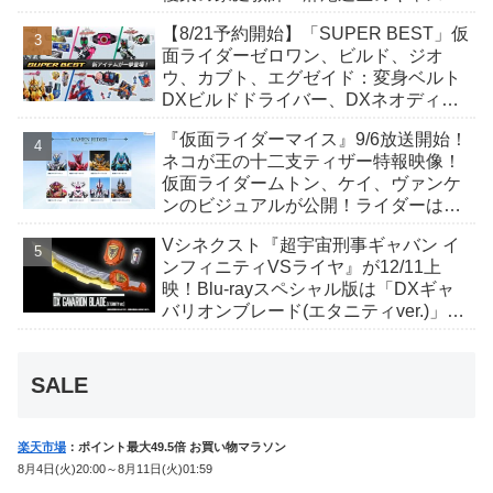
が発表！トリガーのアキト金子隼也さ
【8/21予約開始】「SUPER BEST」仮
んも変身！
面ライダーゼロワン、ビルド、ジオ
ウ、カブト、エグゼイド：変身ベルト
DXビルドドライバー、DXネオディケ
イドライバー、DXホッパーゼクターほ
『仮面ライダーマイス』9/6放送開始！
か12点！
ネコが王の十二支ティザー特報映像！
仮面ライダームトン、ケイ、ヴァンケ
ンのビジュアルが公開！ライダーは子
丑寅卯辰巳午未申酉戌亥猫猫の14人⁉
Vシネクスト『超宇宙刑事ギャバン イ
ンフィニティVSライヤ』が12/11上
映！Blu-rayスペシャル版は「DXギャ
バリオンブレード(エタニティver.)」
「ユカイダーエモルギー」ほか豪華特
典付！
SALE
楽天市場
：ポイント最大49.5倍 お買い物マラソン
8月4日(火)20:00～8月11日(火)01:59