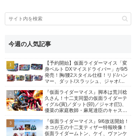
今週の人気記事
【予約開始】仮面ライダーマイス「変
身ベルト DXマイスドライバー」が9/5
発売！胸/腰2スタイル仕様！リド/ハン
マー、ダット/スラッシュ、ジャオ/バ
イト、ケイ/ショットボーンバックル
『仮面ライダーマイス』脚本は荒川稔
も！
久さん！十二支同盟の仮面ライダーテ
ィグル(寅)／ダット(卯)／ジャオ(巳)、
優菜の家庭教師・麻尾達臣のキャスト
が発表！トリガーのアキト金子隼也さ
『仮面ライダーマイス』9/6放送開始！
んも変身！
ネコが王の十二支ティザー特報映像！
仮面ライダームトン、ケイ、ヴァンケ