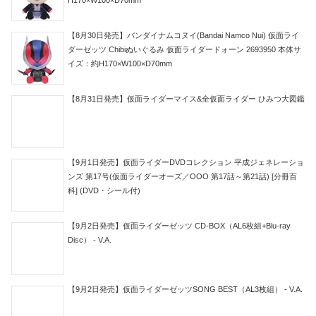
H170×W100×D70mm
【8月30日発売】バンダイナムコヌイ(Bandai Namco Nui) 仮面ライ
ダーゼッツ Chibiぬいぐるみ 仮面ライダードォーン 2693950 本体サ
イズ：約H170×W100×D70mm
【8月31日発売】仮面ライダーマイス&全仮面ライダー ひみつ大図鑑
【9月1日発売】仮面ライダーDVDコレクション 平成ジェネレーショ
ンズ 第17号(仮面ライダーオーズ／OOO 第17話～第21話) [分冊百
科] (DVD・シール付)
【9月2日発売】仮面ライダーゼッツ CD-BOX（AL6枚組+Blu-ray
Disc） - V.A.
【9月2日発売】仮面ライダーゼッツSONG BEST（AL3枚組） - V.A.