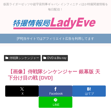
仮面ライダーゼッツや超宇宙刑事ギャバン インフィニティほか特撮関連情報を
毎日配信！
[PR]当サイトではアフィリエイト広告を利用してます
侍戦隊シンケンジャー
DVD＆Blu-ray
【画像】侍戦隊シンケンジャー 銀幕版 天
下分け目の戦 [DVD]
X
Facebook
はてブ
LINE