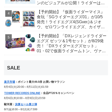
ンのビジュアルが公開！ライダーは子
丑寅卯辰巳午未申酉戌亥猫猫の14人⁉
【予約開始】『仮面ライダーマイス』
食玩「SGライダーエグズ01」が10/5
発売！ライドエグズ4(SGver.)＆ジオ
ウ、ゼロワンライドエグズ、カイザ、
ギャレン、ディエンドシードエグズ！
【予約開始】「DXレジェンドライダー
エグズ ゼッツ＆1号セット」が8/29発
売！「DXライダーエグズセット」
01・02で仮面ライダームトン、ヴァン
ケンに変身！マイスもフォームチェン
ジ！
SALE
楽天市場
：ポイント最大49.5倍 お買い物マラソン
8月4日(火)20:00～8月11日(火)01:59
TOWER RECORDS ONLINE
：全品PT20％キャンペーン
8月6日(木)0:00～8月9日(日)23:59
駿河屋：
決算セール第２弾
8/7(金)8:00～8/12(水)7:599