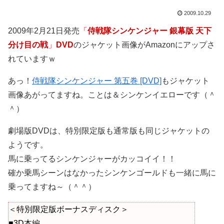
2009.10.29
2009年2月21日発売
「
侍戦隊シンケンジャー 銀幕版 天下
分け目の戦
」
DVD
のジャケット画像がAmazonにアップさ
れていますｗ
あっ！
侍戦隊シンケンジャー 第五巻 [DVD]
もジャケット
画像あがってますね。ことは＆シンケンイエローです（＾
＾）
劇場版DVDは、特別限定版も通常版も同じジャケットの
ようです。
馬に乗ってるシンケンジャーがカッコイイ！！
確か乗馬シーンはなかったシンケンゴールドも一緒に馬に
乗ってますね～（＾＾）
＜特別限定版ボーナスディスク＞
■3D本編