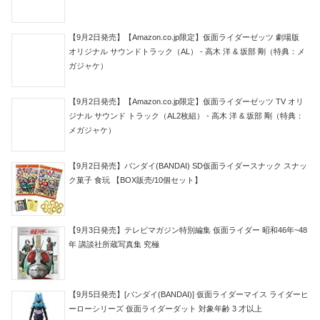
【9月2日発売】【Amazon.co.jp限定】仮面ライダーゼッツ 劇場版
オリジナル サウンドトラック（AL） - 高木 洋 & 坂部 剛（特典：メ
ガジャケ）
【9月2日発売】【Amazon.co.jp限定】仮面ライダーゼッツ TV オリ
ジナル サウンド トラック（AL2枚組） - 高木 洋 & 坂部 剛（特典：
メガジャケ）
【9月2日発売】バンダイ(BANDAI) SD仮面ライダースナック スナッ
ク菓子 食玩 【BOX販売/10個セット】
【9月3日発売】テレビマガジン特別編集 仮面ライダー 昭和46年~48
年 講談社所蔵写真集 究極
【9月5日発売】[バンダイ(BANDAI)] 仮面ライダーマイス ライダーヒ
ーローシリーズ 仮面ライダーダット 対象年齢 3 才以上