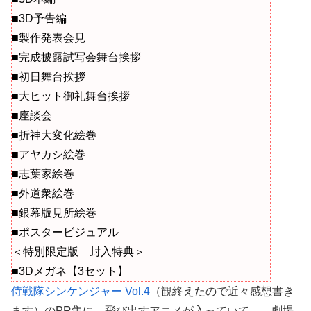
■3D予告編
■製作発表会見
■完成披露試写会舞台挨拶
■初日舞台挨拶
■大ヒット御礼舞台挨拶
■座談会
■折神大変化絵巻
■アヤカシ絵巻
■志葉家絵巻
■外道衆絵巻
■銀幕版見所絵巻
■ポスタービジュアル
＜特別限定版 封入特典＞
■3Dメガネ【3セット】
侍戦隊シンケンジャー Vol.4
（観終えたので近々感想書き
ます）のPR集に、飛び出すアニメが入っていて。 劇場