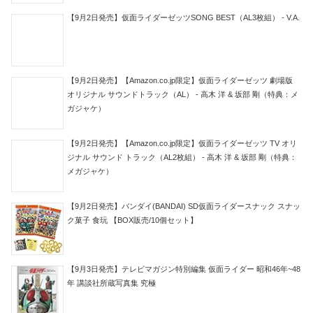
【9月2日発売】仮面ライダーゼッツSONG BEST（AL3枚組） - V.A.
【9月2日発売】【Amazon.co.jp限定】仮面ライダーゼッツ 劇場版
オリジナル サウンドトラック（AL） - 高木 洋 & 坂部 剛（特典：メ
ガジャケ）
【9月2日発売】【Amazon.co.jp限定】仮面ライダーゼッツ TV オリ
ジナル サウンド トラック（AL2枚組） - 高木 洋 & 坂部 剛（特典：
メガジャケ）
【9月2日発売】バンダイ(BANDAI) SD仮面ライダースナック スナッ
ク菓子 食玩 【BOX販売/10個セット】
【9月3日発売】テレビマガジン特別編集 仮面ライダー 昭和46年~48
年 講談社所蔵写真集 究極