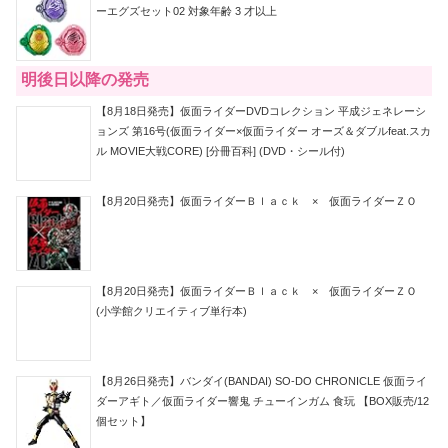
ーエグズセット02 対象年齢 3 才以上
明後日以降の発売
【8月18日発売】仮面ライダーDVDコレクション 平成ジェネレーシ
ョンズ 第16号(仮面ライダー×仮面ライダー オーズ＆ダブルfeat.スカ
ル MOVIE大戦CORE) [分冊百科] (DVD・シール付)
【8月20日発売】仮面ライダーＢｌａｃｋ × 仮面ライダーＺＯ
【8月20日発売】仮面ライダーＢｌａｃｋ × 仮面ライダーＺＯ
(小学館クリエイティブ単行本)
【8月26日発売】バンダイ(BANDAI) SO-DO CHRONICLE 仮面ライ
ダーアギト／仮面ライダー響鬼 チューインガム 食玩 【BOX販売/12
個セット】