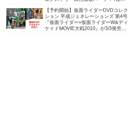
メモリそれぞれに固有の変身音を収
【予約開始】仮面ライダーDVDコレク
録！
ション 平成ジェネレーションズ 第4号
『仮面ライダー×仮面ライダーW&ディ
ケイドMOVIE大戦2010』が3/3発売！
デアゴスティーニ・ジャパン