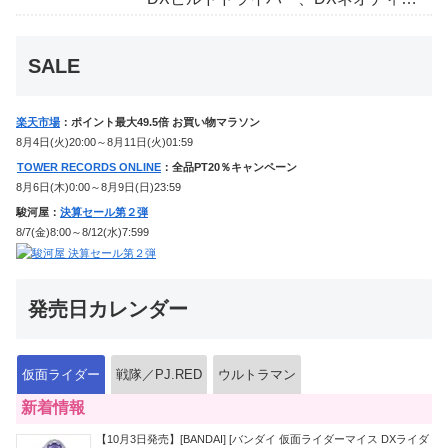
イドライバー、DXホッパーゼクターほ
か12点！
SALE
楽天市場
：ポイント最大49.5倍 お買い物マラソン
8月4日(火)20:00～8月11日(火)01:59
TOWER RECORDS ONLINE
：全品PT20％キャンペーン
8月6日(木)0:00～8月9日(日)23:59
駿河屋：
決算セール第２弾
8/7(金)8:00～8/12(水)7:599
発売日カレンダー
仮面ライダー
戦隊／PJ.RED
ウルトラマン
新着情報
【10月3日発売】[BANDAI] [バンダイ 仮面ライダーマイス DXライダ