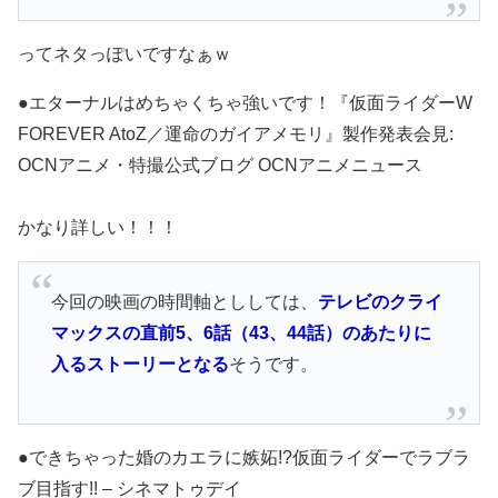
ってネタっぽいですなぁｗ
●エターナルはめちゃくちゃ強いです！『仮面ライダーW
FOREVER AtoZ／運命のガイアメモリ』製作発表会見:
OCNアニメ・特撮公式ブログ OCNアニメニュース
かなり詳しい！！！
今回の映画の時間軸とししては、
テレビのクライ
マックスの直前5、6話（43、44話）のあたりに
入るストーリーとなる
そうです。
●できちゃった婚のカエラに嫉妬!?仮面ライダーでラブラ
ブ目指す!! – シネマトゥデイ