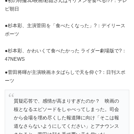
●初の特撮3D映画!彩姐さんはイケメンを食べる!??：テレ
ビ朝日
●杉本彩、主演菅田を「食べたくなった」?：デイリース
ポーツ
●杉本彩、かわいくて食べたかった ライダー劇場版で?：
47NEWS
●菅田将暉が主演映画ネタばらしで天を仰ぐ?：日刊スポ
ーツ
質疑応答で、感情が高まりすぎたのか？ 映画の
核となるエピソードをしゃべってしまった。司会
から会場を埋め尽くした報道陣に向け「そこは報
道なさらないようにしてください」とアナウンス