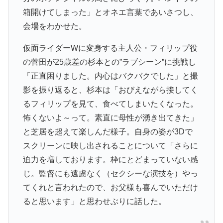
箱開けてしまった」とオネエ言葉であいさつし、
会場をわかせた。
仮面ライダーWに変身する主人公・フィリップ役
の菅田が25歳差の杉本との”ラブシーン”に挑戦し
「正直困りました。内心はバクバクでした」と撮
影を振り返ると、杉本は「おびえながら接してく
るフィリップを見て、食べてしまいたくなった。
怖くないよ～って。素直に母性が湧き出てきた」
と芝居を超えて楽しんだ様子。自身の姿が3Dで
スクリーンに映し出されることについて「さらに
迫力を増しております。枠にとどまっていない感
じ。監督にも遠慮なく（セクシーな演技を）やっ
てくれと言われたので、お父様も喜んでいただけ
ると思います」と思わせぶりに話した。