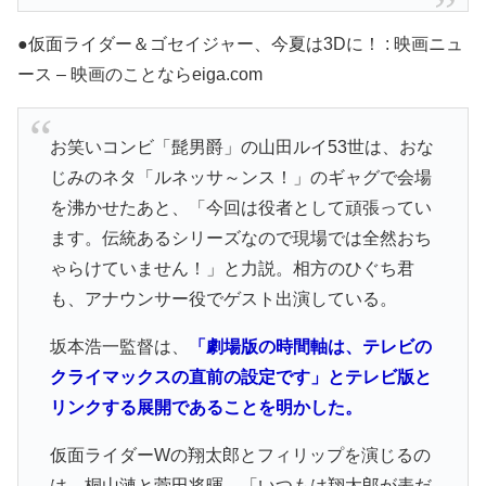
●仮面ライダー＆ゴセイジャー、今夏は3Dに！ : 映画ニュ
ース – 映画のことならeiga.com
お笑いコンビ「髭男爵」の山田ルイ53世は、おな
じみのネタ「ルネッサ～ンス！」のギャグで会場
を沸かせたあと、「今回は役者として頑張ってい
ます。伝統あるシリーズなので現場では全然おち
ゃらけていません！」と力説。相方のひぐち君
も、アナウンサー役でゲスト出演している。
坂本浩一監督は、
「劇場版の時間軸は、テレビの
クライマックスの直前の設定です」とテレビ版と
リンクする展開であることを明かした。
仮面ライダーWの翔太郎とフィリップを演じるの
は、桐山漣と菅田将暉。「いつもは翔太郎が表だ