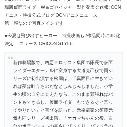
場版仮面ライダーW＆ゴセイジャー製作発表会速報: OCN
アニメ・特撮公式ブログ OCNアニメニュース
第一報なので写真メインです。
●今夏は飛び出すヒーロー 特撮映画も2作品同時に3D化
決定 ニュース-ORICON STYLE-
新作劇場版で、凶悪テロリスト集団の隊長で仮面
ライダーエターナルに変身する大道克己役で同シ
リーズに初出演する松岡は、「真面目に生きてい
れば夢は叶うものだなとしみじみしました。小学
生の頃の自分に会えたなら、このまま頑張ればバ
ンドもできるし、仮面ライダーもできるぞと言っ
てやりたい」と喜びを語った。元格闘家の須藤元
気も同シリーズ初出演。「オカマちゃんの役。自
分のポテンシャルの高さにびっくり。パンドラの