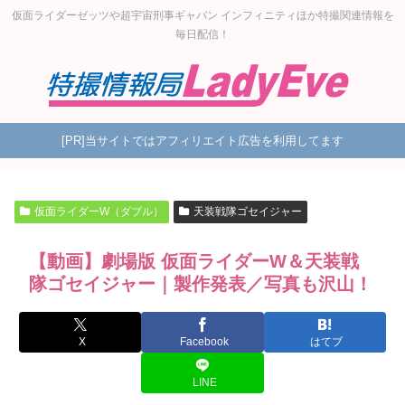
仮面ライダーゼッツや超宇宙刑事ギャバン インフィニティほか特撮関連情報を
毎日配信！
[PR]当サイトではアフィリエイト広告を利用してます
仮面ライダーW（ダブル）
天装戦隊ゴセイジャー
【動画】劇場版 仮面ライダーW＆天装戦
隊ゴセイジャー｜製作発表／写真も沢山！
X
Facebook
はてブ
LINE