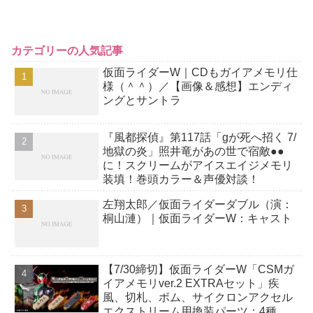
カテゴリーの人気記事
仮面ライダーW｜CDもガイアメモリ仕
様（＾＾）／【画像＆感想】エンディ
ングとサントラ
『風都探偵』第117話「gが死へ招く 7/
地獄の炎」照井竜があの世で宿敵●●
に！スクリームがアイスエイジメモリ
装填！巻頭カラー＆声優対談！
左翔太郎／仮面ライダーダブル（演：
桐山漣）｜仮面ライダーW：キャスト
【7/30締切】仮面ライダーW「CSMガ
イアメモリver.2 EXTRAセット」疾
風、切札、ボム、サイクロンアクセル
エクストリーム用換装パーツ：4種の