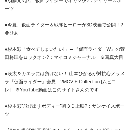
●須藤元気氏、仮面ライダーでオカマ役?：デイリースポ
ーツ
●今夏、仮面ライダー＆戦隊ヒーローが3D映画で公開！?
＠ぴあ
●杉本彩「食べてしまいたい!」 – 『仮面ライダーW』の菅
田将暉をロックオン?：マイコミジャーナル ※写真大目
●瑛太＆カエラには負けない！ 山本ひかるが対抗心メラメ
ラ『仮面ライダー』会見 ?MOVIE Collection [ムビコ
レ] ※YouTube動画はこのサイトさんのです
●杉本彩”飛び出すボディー”初３Ｄ上映?：サンケイスポー
ツ