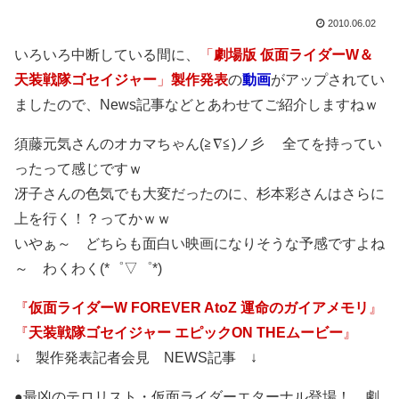
2010.06.02
いろいろ中断している間に、
「
劇場版 仮面ライダーW＆
天装戦隊ゴセイジャー
」
製作発表
の
動画
がアップされてい
ましたので、News記事などとあわせてご紹介しますねｗ
須藤元気さんのオカマちゃん(≧∇≦)ノ彡 全てを持ってい
ったって感じですｗ
冴子さんの色気でも大変だったのに、杉本彩さんはさらに
上を行く！？ってかｗｗ
いやぁ～ どちらも面白い映画になりそうな予感ですよね
～ わくわく(*゜▽゜*)
『
仮面ライダーW FOREVER AtoZ 運命のガイアメモリ
』
『
天装戦隊ゴセイジャー エピックON THEムービー
』
↓ 製作発表記者会見 NEWS記事 ↓
●最凶のテロリスト・仮面ライダーエターナル登場！ 劇