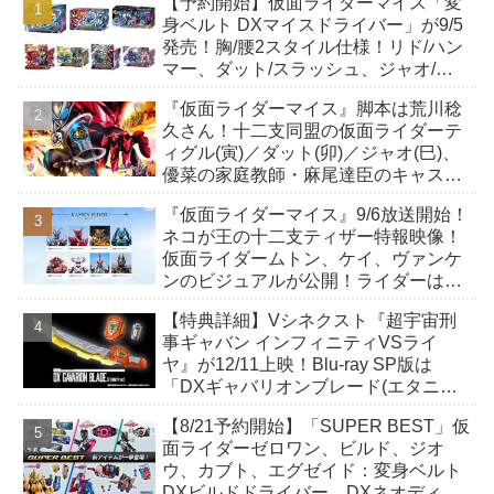
【予約開始】仮面ライダーマイス「変
身ベルト DXマイスドライバー」が9/5
発売！胸/腰2スタイル仕様！リド/ハン
マー、ダット/スラッシュ、ジャオ/バ
イト、ケイ/ショットボーンバックル
『仮面ライダーマイス』脚本は荒川稔
も！
久さん！十二支同盟の仮面ライダーテ
ィグル(寅)／ダット(卯)／ジャオ(巳)、
優菜の家庭教師・麻尾達臣のキャスト
が発表！トリガーのアキト金子隼也さ
『仮面ライダーマイス』9/6放送開始！
んも変身！
ネコが王の十二支ティザー特報映像！
仮面ライダームトン、ケイ、ヴァンケ
ンのビジュアルが公開！ライダーは子
丑寅卯辰巳午未申酉戌亥猫猫の14人⁉
【特典詳細】Vシネクスト『超宇宙刑
事ギャバン インフィニティVSライ
ヤ』が12/11上映！Blu-ray SP版は
「DXギャバリオンブレード(エタニテ
ィver.)」「ユカイダーエモルギー」ほ
【8/21予約開始】「SUPER BEST」仮
か豪華特典付き！
面ライダーゼロワン、ビルド、ジオ
ウ、カブト、エグゼイド：変身ベルト
DXビルドドライバー、DXネオディケ