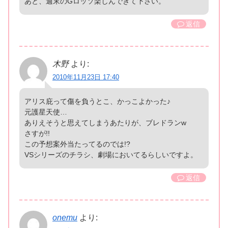
あと、週末のGロッソ楽しんできて下さい。
返信
木野
より:
2010年11月23日 17:40
アリス庇って傷を負うとこ、かっこよかった♪
元護星天使…
ありえそうと思えてしまうあたりが、ブレドランw
さすが!!
この予想案外当たってるのでは!?
VSシリーズのチラシ、劇場においてるらしいですよ。
返信
onemu
より: