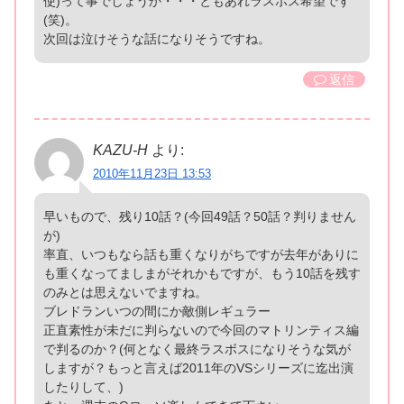
使)って事でしょうか・・・ともあれラスボス希望です
(笑)。
次回は泣けそうな話になりそうですね。
返信
KAZU-H
より:
2010年11月23日 13:53
早いもので、残り10話？(今回49話？50話？判りません
が)
率直、いつもなら話も重くなりがちですが去年がありに
も重くなってましまがそれかもですが、もう10話を残す
のみとは思えないでますね。
ブレドランいつの間にか敵側レギュラー
正直素性が未だに判らないので今回のマトリンティス編
で判るのか？(何となく最終ラスボスになりそうな気が
しますが？もっと言えば2011年のVSシリーズに迄出演
したりして、)