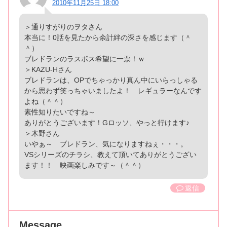
2010年11月25日 18:00
＞通りすがりのヲタさん
本当に！0話を見たから余計絆の深さを感じます（＾
＾）
ブレドランのラスボス希望に一票！ｗ
＞KAZU-Hさん
ブレドランは、OPでちゃっかり真ん中にいらっしゃる
から思わず笑っちゃいましたよ！ レギュラーなんです
よね（＾＾）
素性知りたいですね～
ありがとうございます！Gロッソ、やっと行けます♪
＞木野さん
いやぁ～ ブレドラン、気になりますねぇ・・・。
VSシリーズのチラシ、教えて頂いてありがとうござい
ます！！ 映画楽しみです～（＾＾）
返信
Message