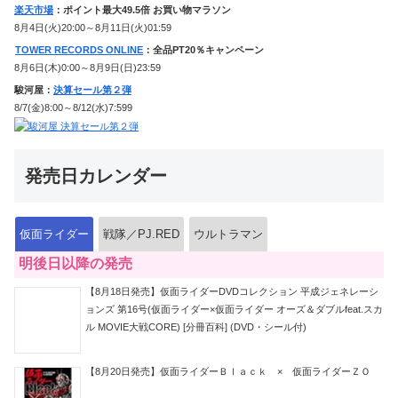
楽天市場
：ポイント最大49.5倍 お買い物マラソン
8月4日(火)20:00～8月11日(火)01:59
TOWER RECORDS ONLINE
：全品PT20％キャンペーン
8月6日(木)0:00～8月9日(日)23:59
駿河屋：
決算セール第２弾
8/7(金)8:00～8/12(水)7:599
発売日カレンダー
仮面ライダー
戦隊／PJ.RED
ウルトラマン
明後日以降の発売
【8月18日発売】仮面ライダーDVDコレクション 平成ジェネレーシ
ョンズ 第16号(仮面ライダー×仮面ライダー オーズ＆ダブルfeat.スカ
ル MOVIE大戦CORE) [分冊百科] (DVD・シール付)
【8月20日発売】仮面ライダーＢｌａｃｋ × 仮面ライダーＺＯ