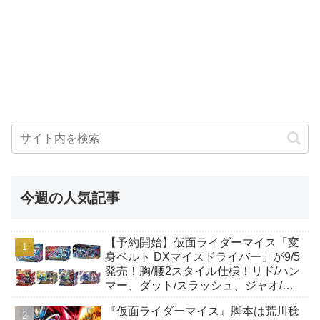
今週の人気記事
【予約開始】仮面ライダーマイス「変
身ベルト DXマイスドライバー」が9/5
発売！胸/腰2スタイル仕様！リド/ハン
マー、ダット/スラッシュ、ジャオ/バ
イト、ケイ/ショットボーンバックル
『仮面ライダーマイス』脚本は荒川稔
も！