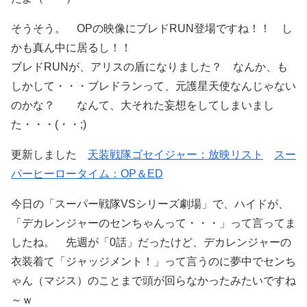
そうそう。 OPの映像にブレドRUN登場ですね！！ し
かも真ん中に居るし！！
ブレドRUNが、アリスの盾になりました？ なんか、も
しかして・・・ブレドランって、元護星天使なんじゃない
のかな？ なんて、大それた妄想をしてしまいまし
た・・・(・・;)
更新しました
天装戦隊ゴセイジャー：放映リスト
スー
パーヒーロータイム：OP＆ED
今日の「スーパー戦隊VSシリーズ劇場」で、ハイドが、
「デカレンジャーのセンちゃんって・・・」って言ってま
したね。 先週が「0話」だったけど、デカレンジャーの
衣装着て「ジャッジメント！」って言うのに夢中でセンち
ゃん（マジス）のことまで頭が回らなかったみたいですね
～ｗ