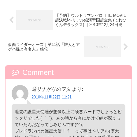
【予約】ウルトラマンゼロ THE MOVIE
超決戦!ベリアル銀河帝国超全集 (てれび
くんデラックス) ｜2010年12月24日発売
予定！
仮面ライダーオーズ｜第11話「旅人とア
ゲハ蝶と有名人」感想
Comment
通りすがりのヲタ
より:
2010年11月22日 11:21
過去の護星天使達が想像以上に険悪ムードでちょっとビ
ックリでした(゜゜)、あの時から今にかけて絆が深まっ
ていたんだなってしみじみです(^^)。
ブレドランは元護星天使！？ って事はベリアル(堕天