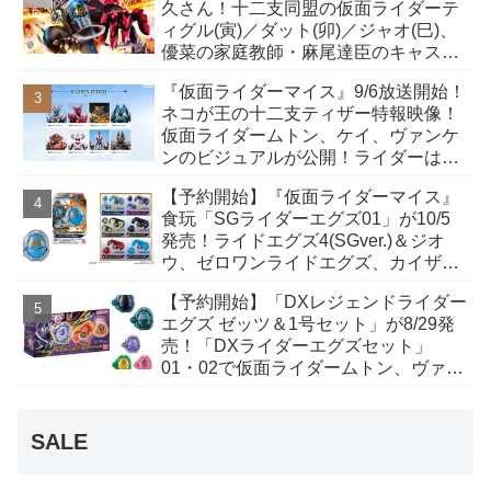
久さん！十二支同盟の仮面ライダーテ
ィグル(寅)／ダット(卯)／ジャオ(巳)、
優菜の家庭教師・麻尾達臣のキャスト
が発表！トリガーのアキト金子隼也さ
『仮面ライダーマイス』9/6放送開始！
んも変身！
ネコが王の十二支ティザー特報映像！
仮面ライダームトン、ケイ、ヴァンケ
ンのビジュアルが公開！ライダーは子
丑寅卯辰巳午未申酉戌亥猫猫の14人⁉
【予約開始】『仮面ライダーマイス』
食玩「SGライダーエグズ01」が10/5
発売！ライドエグズ4(SGver.)＆ジオ
ウ、ゼロワンライドエグズ、カイザ、
ギャレン、ディエンドシードエグズ！
【予約開始】「DXレジェンドライダー
エグズ ゼッツ＆1号セット」が8/29発
売！「DXライダーエグズセット」
01・02で仮面ライダームトン、ヴァン
ケンに変身！マイスもフォームチェン
ジ！
SALE