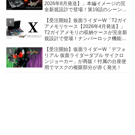
2026年8月発送】」本編イメージの完
全新規設計で登場！第19話のシーンを
再現可能！厳重な三つのロック機能を
【受注開始】仮面ライダーW「T2ガイ
搭載！
アメモリケース【2026年4月発送】」
T2ガイアメモリの収納ケースが完全新
規設計で登場！ナンバーロック機能を
搭載！財団Xデザインの特製パッケー
【受注開始】仮面ライダーW「デフォ
ジ！
リアル 仮面ライダーダブル サイクロ
ンジョーカー」が再販！付属の台座使
用でマスクの複眼部分が赤く発光！