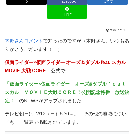
X
Facebook
はてブ
LINE
2010.12.05
木野さんコメント
で知ったのですが（木野さん、いつもあ
りがとうございます！！）
仮面ライダー×仮面ライダー オーズ＆ダブル feat. スカル
MOVIE 大戦 CORE
公式で
「仮面ライダー×仮面ライダー オーズ&ダブルｆｅａｔ
スカル ＭＯＶＩＥ大戦ＣＯＲＥ！公開記念特番 放送決
定！
のNEWSがアップされました！
テレビ朝日は12/12（日）6:30～。 その他の地域につい
ても、一覧表で掲載されています。