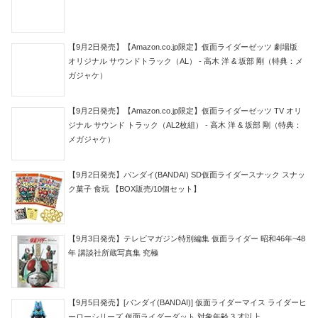
【9月2日発売】【Amazon.co.jp限定】仮面ライダーゼッツ 劇場版
オリジナル サウンドトラック（AL） - 高木 洋 & 坂部 剛（特典：メ
ガジャケ）
【9月2日発売】【Amazon.co.jp限定】仮面ライダーゼッツ TV オリ
ジナル サウンド トラック（AL2枚組） - 高木 洋 & 坂部 剛（特典：
メガジャケ）
【9月2日発売】バンダイ(BANDAI) SD仮面ライダースナック スナッ
ク菓子 食玩 【BOX販売/10個セット】
【9月3日発売】テレビマガジン特別編集 仮面ライダー 昭和46年~48
年 講談社所蔵写真集 究極
【9月5日発売】[バンダイ(BANDAI)] 仮面ライダーマイス ライダーヒ
ーローシリーズ 仮面ライダーダット 対象年齢 3 才以上