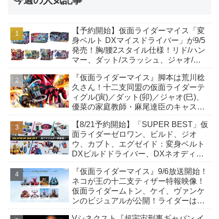
今週の人気記事
【予約開始】仮面ライダーマイス「変
身ベルト DXマイスドライバー」が9/5
発売！胸/腰2スタイル仕様！リド/ハン
マー、ダット/スラッシュ、ジャオ/バ
イト、ケイ/ショットボーンバックル
『仮面ライダーマイス』脚本は荒川稔
も！
久さん！十二支同盟の仮面ライダーテ
ィグル(寅)／ダット(卯)／ジャオ(巳)、
優菜の家庭教師・麻尾達臣のキャスト
が発表！トリガーのアキト金子隼也さ
【8/21予約開始】「SUPER BEST」仮
んも変身！
面ライダーゼロワン、ビルド、ジオ
ウ、カブト、エグゼイド：変身ベルト
DXビルドドライバー、DXネオディケ
イドライバー、DXホッパーゼクターほ
『仮面ライダーマイス』9/6放送開始！
か12点！
ネコが王の十二支ティザー特報映像！
仮面ライダームトン、ケイ、ヴァンケ
ンのビジュアルが公開！ライダーは子
丑寅卯辰巳午未申酉戌亥猫猫の14人⁉
Vシネクスト『超宇宙刑事ギャバン イ