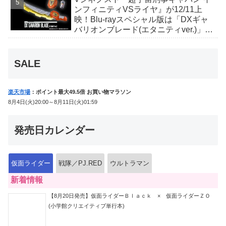
ンフィニティVSライヤ』が12/11上
映！Blu-rayスペシャル版は「DXギャ
バリオンブレード(エタニティver.)」
「ユカイダーエモルギー」ほか豪華特
典付！
SALE
楽天市場
：ポイント最大49.5倍 お買い物マラソン
8月4日(火)20:00～8月11日(火)01:59
発売日カレンダー
仮面ライダー
戦隊／PJ.RED
ウルトラマン
新着情報
【8月20日発売】仮面ライダーＢｌａｃｋ × 仮面ライダーＺＯ
(小学館クリエイティブ単行本)