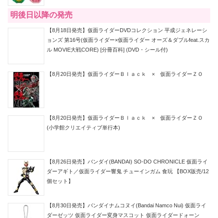
明後日以降の発売
【8月18日発売】仮面ライダーDVDコレクション 平成ジェネレーシ
ョンズ 第16号(仮面ライダー×仮面ライダー オーズ＆ダブルfeat.スカ
ル MOVIE大戦CORE) [分冊百科] (DVD・シール付)
【8月20日発売】仮面ライダーＢｌａｃｋ × 仮面ライダーＺＯ
【8月20日発売】仮面ライダーＢｌａｃｋ × 仮面ライダーＺＯ
(小学館クリエイティブ単行本)
【8月26日発売】バンダイ(BANDAI) SO-DO CHRONICLE 仮面ライ
ダーアギト／仮面ライダー響鬼 チューインガム 食玩 【BOX販売/12
個セット】
【8月30日発売】バンダイナムコヌイ(Bandai Namco Nui) 仮面ライ
ダーゼッツ 仮面ライダー変身マスコット 仮面ライダードォーン