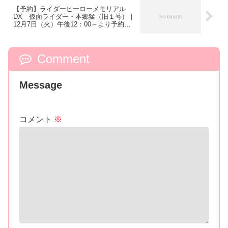
【予約】ライダーヒーローメモリアル
DX 仮面ライダー・本郷猛（旧１号）｜
12月7日（火）午後12：00～より予約開
始！／「猛」の文字が添えられた【藤岡
弘、】金色の直筆サイン入り！
Comment
Message
コメント
※