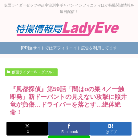
仮面ライダーゼッツや超宇宙刑事ギャバン インフィニティほか特撮関連情報を
毎日配信！
[PR]当サイトではアフィリエイト広告を利用してます
仮面ライダーW（ダブル）
『風都探偵』第59話「闇はoの巣 4／一触
即発」新ドーパントの見えない攻撃に照井
竜が負傷…ドライバーを落とす…絶体絶
命！
X
Facebook
はてブ