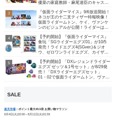
優菜の家庭教師・麻尾達臣のキャスト
が発表！トリガーのアキト金子隼也さ
『仮面ライダーマイス』9/6放送開始！
んも変身！
ネコが王の十二支ティザー特報映像！
仮面ライダームトン、ケイ、ヴァンケ
ンのビジュアルが公開！ライダーは子
丑寅卯辰巳午未申酉戌亥猫猫の14人⁉
【予約開始】『仮面ライダーマイス』
食玩「SGライダーエグズ01」が10/5
発売！ライドエグズ4(SGver.)＆ジオ
ウ、ゼロワンライドエグズ、カイザ、
ギャレン、ディエンドシードエグズ！
【予約開始】「DXレジェンドライダー
エグズ ゼッツ＆1号セット」が8/29発
売！「DXライダーエグズセット」
01・02で仮面ライダームトン、ヴァン
ケンに変身！マイスもフォームチェン
ジ！
SALE
楽天市場
：ポイント最大49.5倍 お買い物マラソン
8月4日(火)20:00～8月11日(火)01:59