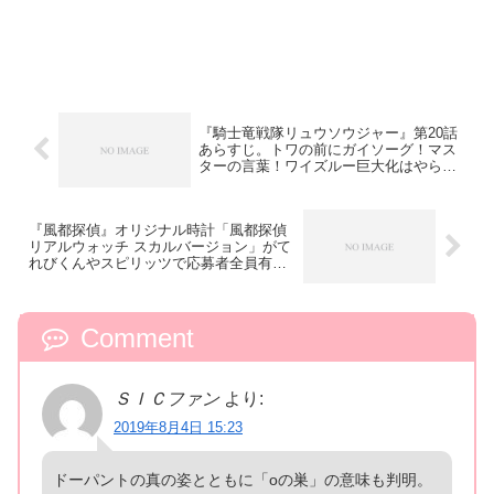
『騎士竜戦隊リュウソウジャー』第20話
あらすじ。トワの前にガイソーグ！マス
ターの言葉！ワイズルー巨大化はやられ
るフラグ？
『風都探偵』オリジナル時計「風都探偵
リアルウォッチ スカルバージョン」がて
れびくんやスピリッツで応募者全員有料
サービス！
Comment
ＳＩＣファン
より:
2019年8月4日 15:23
ドーパントの真の姿とともに「oの巣」の意味も判明。