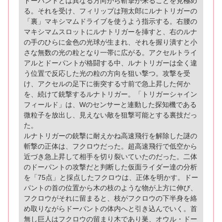
ドーパントとは異なる方向から斬撃が来ることを見極め
る。それを受け、フィリップは翔太郎にルナトリガーの
「裏」マキシマムドライブを使うよう指示する。右腰の
マキシマムスロットにルナトリガーを挿すと、右のルナ
の手のひらに金色の光球が生まれ、それを握り潰すと小
さな無数の光の粒となり一帯に広がる。アクセルトライ
アルとドーパントが格闘する中、ルナトリガーは全く違
う位置で反応した光の粒の方向を狙い撃つ。攻撃を受
け、アクセルの足下に衝突する寸前で急上昇した何か
を、続けて銃撃するルナトリガー。「トリガーシャイン
フィールド」は、Wのセンサーと連動した探知機である
微粒子を放出し、見えない敵を狙撃可能とする裏技だっ
た。
ルナトリガーの銃撃に耐えかね高速飛行を解除した謎の
斬撃の正体は、フクロウだった。超高速飛行で低空から
近づき急上昇して相手を切り裂いていたのだった。二体
のドーパントの攻撃だと判断した仮面ライダー達の分析
を「75点」と採点したフクロウは、正体を明かす。ドー
パントの首の位置から木の枝のような物が上方に伸び、
フクロウがそれに留まると、枝がフクロウの下半身を絡
め取りながらドーパントの体内へと引き込んでいく。首
無し巨人はフクロウの留まり木であり巣、オウル・ドー