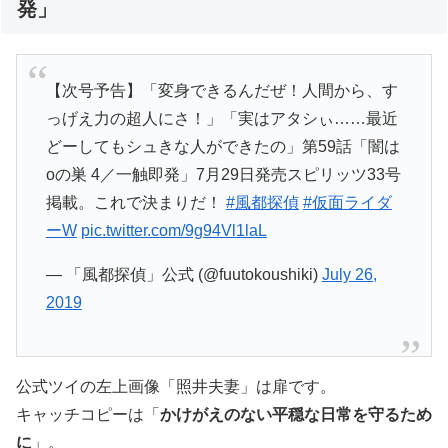
発」
【次号予告】「変身できるんだぜ！人間から、す
っげえ力の超人にさ！」「実はアタシぃ……最近
どーしてもシュきな人ができたの」第59話「闇は
oの巣 4／一触即発」7月29日発売スピリッツ33号
掲載。これで決まりだ！
#風都探偵
#仮面ライダ
ーW
pic.twitter.com/9g94Vl1laL
— 「風都探偵」公式 (@fuutokoushiki)
July 26,
2019
公式ツイの左上画像「照井夫妻」は扉です。
キャッチコピーは「
かけがえのない平穏な日常を守るため
に
」。