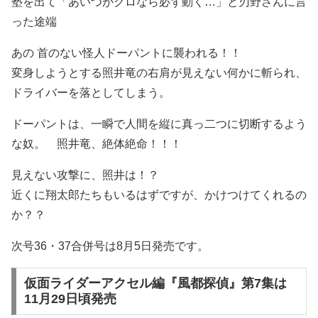
塾を出て「あいつがクロなら必ず動く…」と刃野さんに言
った途端
あの 首のない怪人ドーパントに襲われる！！
変身しようとする照井竜の右肩が見えない何かに斬られ、
ドライバーを落としてしまう。
ドーパントは、一瞬で人間を縦に真っ二つに切断するよう
な奴。 照井竜、絶体絶命！！！
見えない攻撃に、照井は！？
近くに翔太郎たちもいるはずですが、かけつけてくれるの
か？？
次号36・37合併号は8月5日発売です。
仮面ライダーアクセル編『風都探偵』第7集は
11月29日頃発売