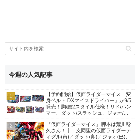
今週の人気記事
【予約開始】仮面ライダーマイス「変
身ベルト DXマイスドライバー」が9/5
発売！胸/腰2スタイル仕様！リド/ハン
マー、ダット/スラッシュ、ジャオ/バ
イト、ケイ/ショットボーンバックル
『仮面ライダーマイス』脚本は荒川稔
も！
久さん！十二支同盟の仮面ライダーテ
ィグル(寅)／ダット(卯)／ジャオ(巳)、