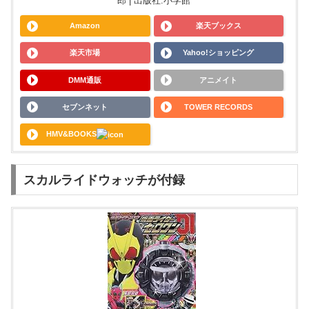
郎 | 出版社:小学館
Amazon
楽天ブックス
楽天市場
Yahoo!ショッピング
DMM通販
アニメイト
セブンネット
TOWER RECORDS
HMV&BOOKS
スカルライドウォッチが付録