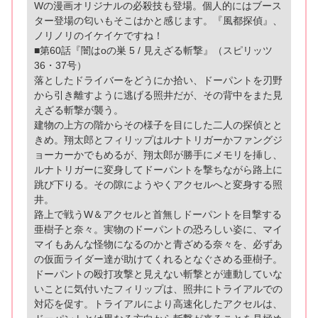
Wの漫画オリジナルの必殺技も登場。個人的にはブース
ター登場の匂いもそこはかと感じます。『風都探偵』、
ノリノリのイケイケですね！
■第60話『闇はoの巣 5 / 見えざる斬撃』（スピリッツ
36・37号）
落としたドライバーをどうにか拾い、ドーパントを刃野
から引き離すように逃げる照井だが、その背中をまた見
えざる斬撃が襲う。
建物の上方の階からその様子を目にした二人の探偵とと
きめ。翔太郎とフィリップはルナトリガーかファングジ
ョーカーかでもめるが、翔太郎が勝手にメモリを挿し、
ルナトリガーに変身してドーパントを撃ちながら路上に
跳び下りる。その隙にようやくアクセルへと変身する照
井。
路上で戦うW＆アクセルと首無しドーパントを目撃する
亜樹子と奈々。実物のドーパントの恐ろしい姿に、マイ
マイもあんな怪物になるのかと青ざめる奈々を、必ずあ
の仮面ライダー達が助けてくれるとなぐさめる亜樹子。
ドーパントの殴打攻撃と見えない斬撃とが連動していな
いことに気付いたフィリップは、照井にトライアルでの
対応を促す。トライアルにより高速化したアクセルは、