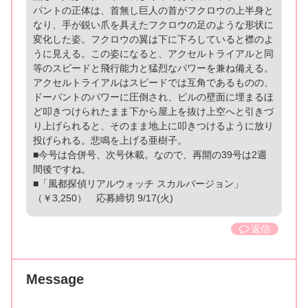
パントの正体は、首無し巨人の首がフクロウの上半身と
なり、手が鋭い爪を具えたフクロウの足のような形状に
変化した姿。フクロウの翼は下に下ろしていると襟のよ
うに見える。この姿になると、アクセルトライアルと同
等のスピードと飛行能力と猛烈なパワーを兼ね備える。
アクセルトライアルはスピードでは互角であるものの、
ドーパントのパワーに圧倒され、ビルの壁面に埋まるほ
ど叩きつけられたまま下から屋上を抜け上空へと引きづ
り上げられると、そのまま地上に叩きつけるように放り
投げられる。悲鳴を上げる亜樹子。
■今号は合併号、次号休載。なので、再開の39号は2週
間後ですね。
■「風都探偵リアルウォッチ スカルバージョン」
（￥3,250） 応募締切 9/17(火)
返信
Message