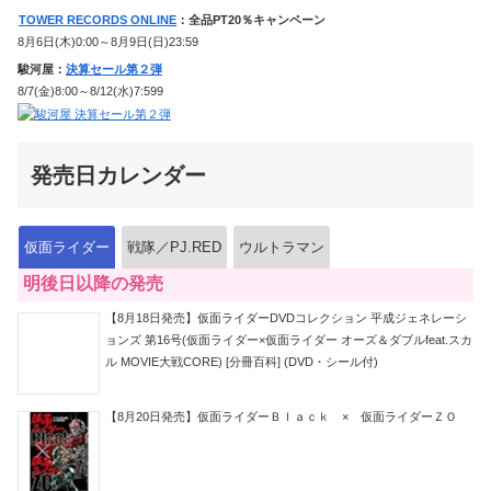
TOWER RECORDS ONLINE
：全品PT20％キャンペーン
8月6日(木)0:00～8月9日(日)23:59
駿河屋：
決算セール第２弾
8/7(金)8:00～8/12(水)7:599
発売日カレンダー
仮面ライダー
戦隊／PJ.RED
ウルトラマン
明後日以降の発売
【8月18日発売】仮面ライダーDVDコレクション 平成ジェネレーシ
ョンズ 第16号(仮面ライダー×仮面ライダー オーズ＆ダブルfeat.スカ
ル MOVIE大戦CORE) [分冊百科] (DVD・シール付)
【8月20日発売】仮面ライダーＢｌａｃｋ × 仮面ライダーＺＯ