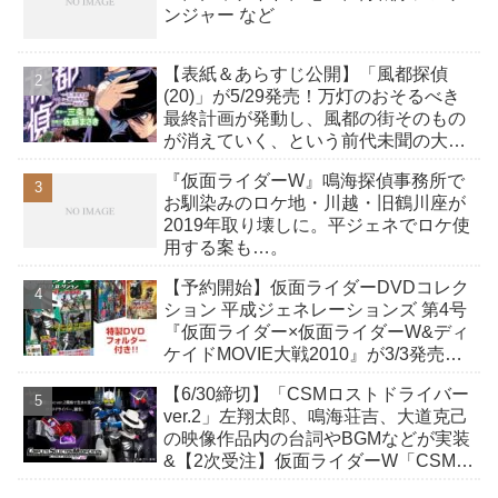
ンジャー など
【表紙＆あらすじ公開】「風都探偵
(20)」が5/29発売！万灯のおそるべき
最終計画が発動し、風都の街そのもの
が消えていく、という前代未聞の大事
件が発生！
『仮面ライダーW』鳴海探偵事務所で
お馴染みのロケ地・川越・旧鶴川座が
2019年取り壊しに。平ジェネでロケ使
用する案も…。
【予約開始】仮面ライダーDVDコレク
ション 平成ジェネレーションズ 第4号
『仮面ライダー×仮面ライダーW&ディ
ケイドMOVIE大戦2010』が3/3発売！
デアゴスティーニ・ジャパン
【6/30締切】「CSMロストドライバー
ver.2」左翔太郎、鳴海荘吉、大道克己
の映像作品内の台詞やBGMなどが実装
&【2次受注】仮面ライダーW「CSM
T2ガイアメモリ Ver.2 A to G」