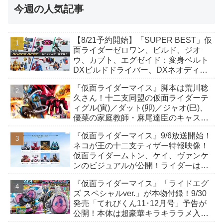
今週の人気記事
【8/21予約開始】「SUPER BEST」仮
面ライダーゼロワン、ビルド、ジオ
ウ、カブト、エグゼイド：変身ベルト
DXビルドドライバー、DXネオディケ
イドライバー、DXホッパーゼクターほ
『仮面ライダーマイス』脚本は荒川稔
か12点！
久さん！十二支同盟の仮面ライダーテ
ィグル(寅)／ダット(卯)／ジャオ(巳)、
優菜の家庭教師・麻尾達臣のキャスト
が発表！トリガーのアキト金子隼也さ
『仮面ライダーマイス』9/6放送開始！
んも変身！
ネコが王の十二支ティザー特報映像！
仮面ライダームトン、ケイ、ヴァンケ
ンのビジュアルが公開！ライダーは子
丑寅卯辰巳午未申酉戌亥猫猫の14人⁉
『仮面ライダーマイス』「ライドエグ
ズ スペシャルver.」が本物付録！9/30
発売「てれびくん11･12月号」予告が
公開！本体は超豪華キラキララメ入