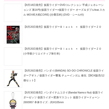
【8月18日発売】仮面ライダーDVDコレクション 平成ジェネレーシ
ョンズ 第16号(仮面ライダー×仮面ライダー オーズ＆ダブルfeat.スカ
ル MOVIE大戦CORE) [分冊百科] (DVD・シール付)
【8月20日発売】仮面ライダーＢｌａｃｋ × 仮面ライダーＺＯ
【8月20日発売】仮面ライダーＢｌａｃｋ × 仮面ライダーＺＯ
(小学館クリエイティブ単行本)
【8月26日発売】バンダイ(BANDAI) SO-DO CHRONICLE 仮面ライ
ダーアギト／仮面ライダー響鬼 チューインガム 食玩 【BOX販売/12
個セット】
【8月30日発売】バンダイナムコヌイ(Bandai Namco Nui) 仮面ライ
ダーゼッツ 仮面ライダー変身マスコット 仮面ライダードォーン
2693957 本体サイズ：約H105mm