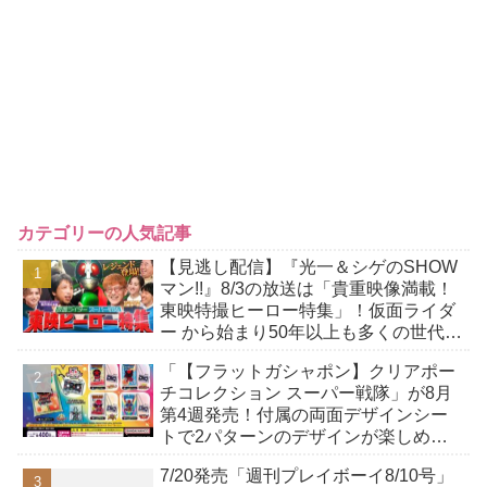
カテゴリーの人気記事
【見逃し配信】『光一＆シゲのSHOW
マン!!』8/3の放送は「貴重映像満載！
東映特撮ヒーロー特集」！仮面ライダ
ー から始まり50年以上も多くの世代に
愛され続ける秘密をレジェンド達が明
「【フラットガシャポン】クリアポー
かす！
チコレクション スーパー戦隊」が8月
第4週発売！付属の両面デザインシー
トで2パターンのデザインが楽しめ
る！
7/20発売「週刊プレイボーイ8/10号」