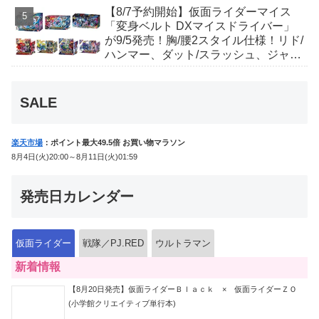
り！変身ベルトにセットすれば特別な
【8/7予約開始】仮面ライダーマイス
音声が！
「変身ベルト DXマイスドライバー」
が9/5発売！胸/腰2スタイル仕様！リド/
ハンマー、ダット/スラッシュ、ジャ
オ/バイト、ケイ/ショットボーンバッ
クルも！
SALE
楽天市場
：ポイント最大49.5倍 お買い物マラソン
8月4日(火)20:00～8月11日(火)01:59
発売日カレンダー
仮面ライダー
戦隊／PJ.RED
ウルトラマン
新着情報
【8月20日発売】仮面ライダーＢｌａｃｋ × 仮面ライダーＺＯ
(小学館クリエイティブ単行本)