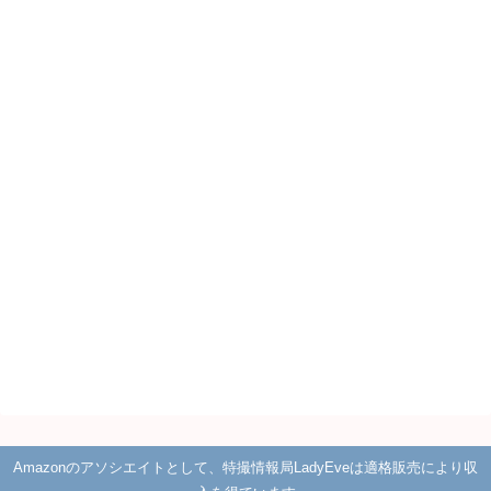
Amazonのアソシエイトとして、特撮情報局LadyEveは適格販売により収