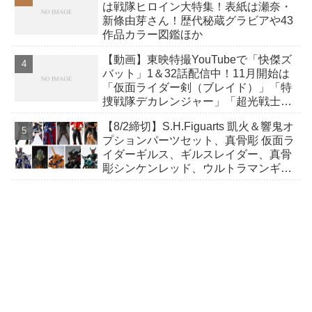
は戦隊ヒロイン大特集！表紙は瀬奈・
新條由芽さん！歴代秘蔵グラビアや43
作品カラー図鑑ほか
【動画】東映特撮YouTubeで「快傑ズ
バット」1＆32話配信中！11月開始は
「仮面ライダー剣（ブレイド）」「特
捜戦隊デカレンジャー」「超光戦士シ
ャンゼリオン」ほか
【8/2締切】S.H.Figuarts 凱火＆響鬼オ
プションパーツセット、真骨彫 仮面ラ
イダーギルス、ギルスレイダー、真骨
彫シンケンレッド、ウルトラマンギン
ガビクトリー、ザラブ星人60thほか