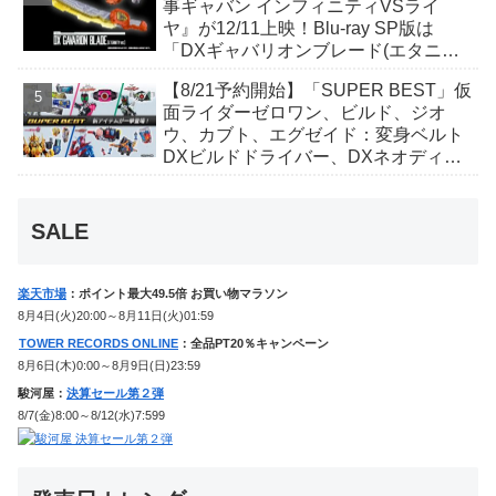
事ギャバン インフィニティVSライ
ヤ』が12/11上映！Blu-ray SP版は
「DXギャバリオンブレード(エタニテ
ィver.)」「ユカイダーエモルギー」ほ
【8/21予約開始】「SUPER BEST」仮
か豪華特典付き！
面ライダーゼロワン、ビルド、ジオ
ウ、カブト、エグゼイド：変身ベルト
DXビルドドライバー、DXネオディケ
イドライバー、DXホッパーゼクターほ
か12点！
SALE
楽天市場
：ポイント最大49.5倍 お買い物マラソン
8月4日(火)20:00～8月11日(火)01:59
TOWER RECORDS ONLINE
：全品PT20％キャンペーン
8月6日(木)0:00～8月9日(日)23:59
駿河屋：
決算セール第２弾
8/7(金)8:00～8/12(水)7:599