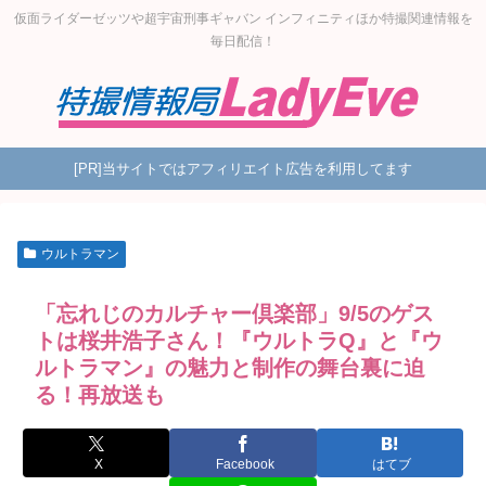
仮面ライダーゼッツや超宇宙刑事ギャバン インフィニティほか特撮関連情報を
毎日配信！
[PR]当サイトではアフィリエイト広告を利用してます
ウルトラマン
「忘れじのカルチャー倶楽部」9/5のゲス
トは桜井浩子さん！『ウルトラQ』と『ウ
ルトラマン』の魅力と制作の舞台裏に迫
る！再放送も
X
Facebook
はてブ