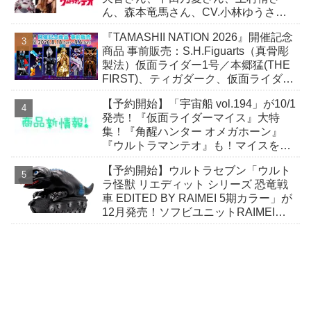
ん、森本竜馬さん、CV.小林ゆうさ
ん！
『TAMASHII NATION 2026』開催記念
商品 事前販売：S.H.Figuarts（真骨彫
製法）仮面ライダー1号／本郷猛(THE
FIRST)、ティガダーク、仮面ライダー
ガヴおカシなセット
【予約開始】「宇宙船 vol.194」が10/1
発売！『仮面ライダーマイス』大特
集！『角醒ハンター オメガホーン』
『ウルトラマンテオ』も！マイスをよ
り楽しむための小冊子が付属！
【予約開始】ウルトラセブン「ウルト
ラ怪獣 リエディット シリーズ 恐竜戦
車 EDITED BY RAIMEI 5期カラー」が
12月発売！ソフビユニットRAIMEIに
よる恐竜戦車が絶妙なデフォルメ感で
登場！