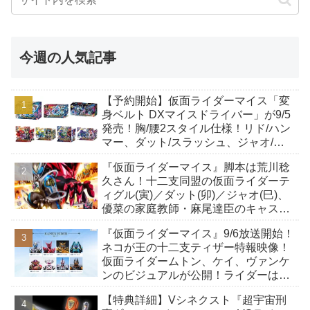
今週の人気記事
【予約開始】仮面ライダーマイス「変
身ベルト DXマイスドライバー」が9/5
発売！胸/腰2スタイル仕様！リド/ハン
マー、ダット/スラッシュ、ジャオ/バ
イト、ケイ/ショットボーンバックル
『仮面ライダーマイス』脚本は荒川稔
も！
久さん！十二支同盟の仮面ライダーテ
ィグル(寅)／ダット(卯)／ジャオ(巳)、
優菜の家庭教師・麻尾達臣のキャスト
が発表！トリガーのアキト金子隼也さ
『仮面ライダーマイス』9/6放送開始！
んも変身！
ネコが王の十二支ティザー特報映像！
仮面ライダームトン、ケイ、ヴァンケ
ンのビジュアルが公開！ライダーは子
丑寅卯辰巳午未申酉戌亥猫猫の14人⁉
【特典詳細】Vシネクスト『超宇宙刑