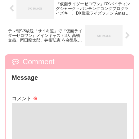
『仮面ライダーゼロワン』DXバイティン
グシャーク・パンチングコングプログラ
イズキー、DX飛電ライズフォン Amazon
予約開始！
テレ朝9/8放送「サイキ道」で『仮面ライ
ダーゼロワン』メインキャスト3人 高橋
文哉、岡田龍太郎、井桁弘恵 を突撃取
材！
Comment
Message
コメント
※