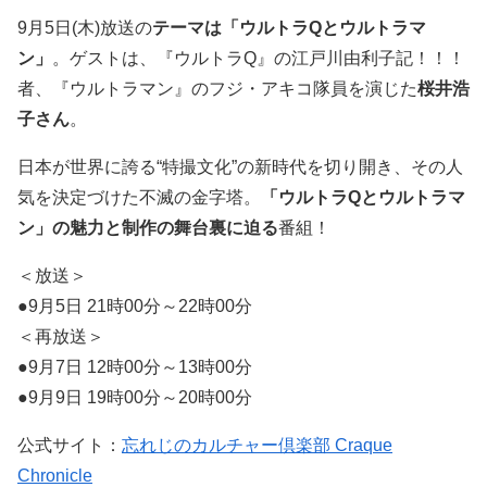
9月5日(木)放送の
テーマは「ウルトラQとウルトラマ
ン」
。ゲストは、『ウルトラQ』の江戸川由利子記！！！
者、『ウルトラマン』のフジ・アキコ隊員を演じた
桜井浩
子さん
。
日本が世界に誇る“特撮文化”の新時代を切り開き、その人
気を決定づけた不滅の金字塔。
「ウルトラQとウルトラマ
ン」の魅力と制作の舞台裏に迫る
番組！
＜放送＞
●9月5日 21時00分～22時00分
＜再放送＞
●9月7日 12時00分～13時00分
●9月9日 19時00分～20時00分
公式サイト：
忘れじのカルチャー倶楽部 Craque
Chronicle