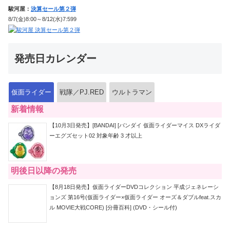
駿河屋：
決算セール第２弾
8/7(金)8:00～8/12(水)7:599
発売日カレンダー
仮面ライダー
戦隊／PJ.RED
ウルトラマン
新着情報
【10月3日発売】[BANDAI] [バンダイ 仮面ライダーマイス DXライダ
ーエグズセット02 対象年齢 3 才以上
明後日以降の発売
【8月18日発売】仮面ライダーDVDコレクション 平成ジェネレーシ
ョンズ 第16号(仮面ライダー×仮面ライダー オーズ＆ダブルfeat.スカ
ル MOVIE大戦CORE) [分冊百科] (DVD・シール付)