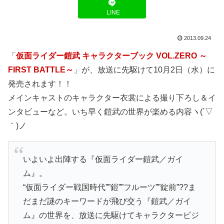
LINE
2013.09.24
「
仮面ライダー鎧武 キャラクターブック VOL.ZERO ～
FIRST BATTLE～
」が、放送に先駆けて10月2日（水）に
発売されます！！
メインキャストのキャラクター衣裳による撮り下ろし＆イ
ンタビューなど。いち早く鎧武の世界が楽める内容ヽ(´▽
｀)ノ
いよいよ出陣する『仮面ライダー鎧武／ガイ
ム』。
“仮面ライダー戦国時代””鎧””フルーツ””錠前”??ま
だまだ謎のキーワードが飛び交う『鎧武／ガイ
ム』の世界を、放送に先駆けてキャラクタービジ