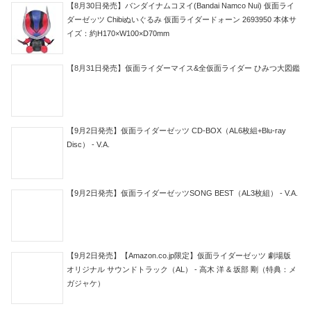
【8月30日発売】バンダイナムコヌイ(Bandai Namco Nui) 仮面ライ
ダーゼッツ Chibiぬいぐるみ 仮面ライダードォーン 2693950 本体サ
イズ：約H170×W100×D70mm
【8月31日発売】仮面ライダーマイス&全仮面ライダー ひみつ大図鑑
【9月2日発売】仮面ライダーゼッツ CD-BOX（AL6枚組+Blu-ray
Disc） - V.A.
【9月2日発売】仮面ライダーゼッツSONG BEST（AL3枚組） - V.A.
【9月2日発売】【Amazon.co.jp限定】仮面ライダーゼッツ 劇場版
オリジナル サウンドトラック（AL） - 高木 洋 & 坂部 剛（特典：メ
ガジャケ）