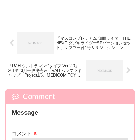
「マスコレプレミアム 仮面ライダーTHE
NEXT ダブルライダーSPバージョンセッ
ト」マフラー付1号＆リジェクション
ver.2号。プレバン限定／【受注締切間
近】9月24日まで
「RAH ウルトラマンCタイプ Ver.2.0」
2014年3月一般発売＆「RAH ムラマツキ
ャップ」Project1/6、MEDICOM TOYプ
レミアムクラブで受付開始！
Comment
Message
コメント
※