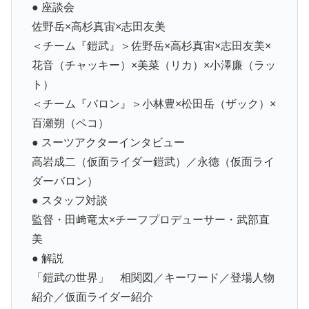
● 座談会
佐野岳×高杉真宙×志田友美
＜チーム『鎧武』＞佐野岳×高杉真宙×志田友美×
花音（チャッキー）×美菜（リカ）×小澤廉（ラッ
ト）
＜チーム『バロン』＞小林豊×松田岳（ザック）×
百瀬朔（ペコ）
● スーツアクターインタビュー
高岩成二（仮面ライダー鎧武）／永徳（仮面ライ
ダーバロン）
● スタッフ対談
監督・田﨑竜太×チーフプロデューサー・武部直
美
● 解説
「鎧武の世界」 相関図／キーワード／登場人物
紹介／仮面ライダー紹介