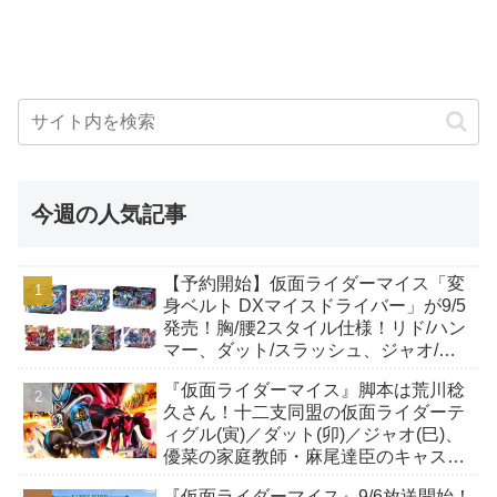
今週の人気記事
【予約開始】仮面ライダーマイス「変
身ベルト DXマイスドライバー」が9/5
発売！胸/腰2スタイル仕様！リド/ハン
マー、ダット/スラッシュ、ジャオ/バ
イト、ケイ/ショットボーンバックル
『仮面ライダーマイス』脚本は荒川稔
も！
久さん！十二支同盟の仮面ライダーテ
ィグル(寅)／ダット(卯)／ジャオ(巳)、
優菜の家庭教師・麻尾達臣のキャスト
が発表！トリガーのアキト金子隼也さ
『仮面ライダーマイス』9/6放送開始！