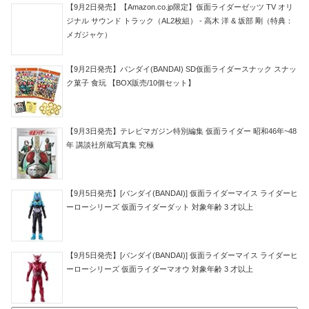
【9月2日発売】【Amazon.co.jp限定】仮面ライダーゼッツ TV オリ
ジナル サウンド トラック（AL2枚組） - 高木 洋 & 坂部 剛（特典：
メガジャケ）
【9月2日発売】バンダイ(BANDAI) SD仮面ライダースナック スナッ
ク菓子 食玩 【BOX販売/10個セット】
【9月3日発売】テレビマガジン特別編集 仮面ライダー 昭和46年~48
年 講談社所蔵写真集 究極
【9月5日発売】[バンダイ(BANDAI)] 仮面ライダーマイス ライダーヒ
ーローシリーズ 仮面ライダーダット 対象年齢 3 才以上
【9月5日発売】[バンダイ(BANDAI)] 仮面ライダーマイス ライダーヒ
ーローシリーズ 仮面ライダーマオウ 対象年齢 3 才以上