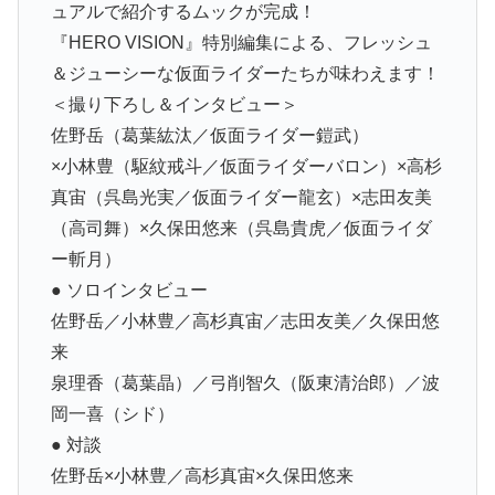
ュアルで紹介するムックが完成！
『HERO VISION』特別編集による、フレッシュ
＆ジューシーな仮面ライダーたちが味わえます！
＜撮り下ろし＆インタビュー＞
佐野岳（葛葉紘汰／仮面ライダー鎧武）
×小林豊（駆紋戒斗／仮面ライダーバロン）×高杉
真宙（呉島光実／仮面ライダー龍玄）×志田友美
（高司舞）×久保田悠来（呉島貴虎／仮面ライダ
ー斬月）
● ソロインタビュー
佐野岳／小林豊／高杉真宙／志田友美／久保田悠
来
泉理香（葛葉晶）／弓削智久（阪東清治郎）／波
岡一喜（シド）
● 対談
佐野岳×小林豊／高杉真宙×久保田悠来