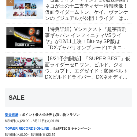
んも変身！
ネコが王の十二支ティザー特報映像！
仮面ライダームトン、ケイ、ヴァンケ
ンのビジュアルが公開！ライダーは子
丑寅卯辰巳午未申酉戌亥猫猫の14人⁉
【特典詳細】Vシネクスト『超宇宙刑
事ギャバン インフィニティVSライ
ヤ』が12/11上映！Blu-ray SP版は
「DXギャバリオンブレード(エタニテ
ィver.)」「ユカイダーエモルギー」ほ
【8/21予約開始】「SUPER BEST」仮
か豪華特典付き！
面ライダーゼロワン、ビルド、ジオ
ウ、カブト、エグゼイド：変身ベルト
DXビルドドライバー、DXネオディケ
イドライバー、DXホッパーゼクターほ
か12点！
SALE
楽天市場
：ポイント最大49.5倍 お買い物マラソン
8月4日(火)20:00～8月11日(火)01:59
TOWER RECORDS ONLINE
：全品PT20％キャンペーン
8月6日(木)0:00～8月9日(日)23:59