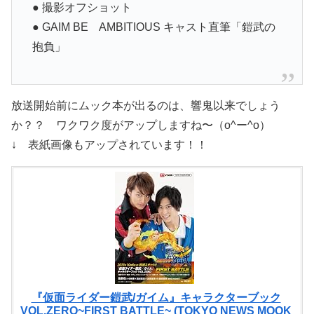
● 撮影オフショット
● GAIM BE AMBITIOUS キャスト直筆「鎧武の
抱負」
放送開始前にムック本が出るのは、響鬼以来でしょう
か？？ ワクワク度がアップしますね〜（o^ー^o）
↓ 表紙画像もアップされています！！
『仮面ライダー鎧武/ガイム』キャラクターブック
VOL.ZERO~FIRST BATTLE~ (TOKYO NEWS MOOK