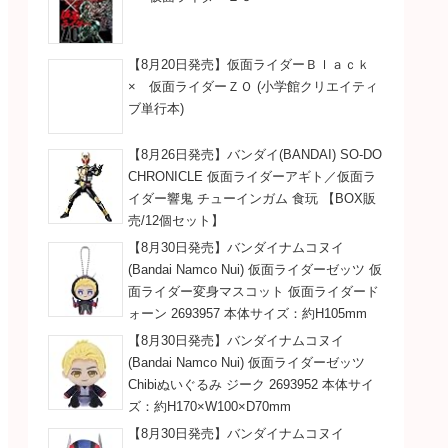
【8月20日発売】仮面ライダーＢｌａｃｋ
× 仮面ライダーＺＯ (小学館クリエイティ
ブ単行本)
【8月26日発売】バンダイ(BANDAI) SO-DO
CHRONICLE 仮面ライダーアギト／仮面ラ
イダー響鬼 チューインガム 食玩 【BOX販
売/12個セット】
【8月30日発売】バンダイナムコヌイ
(Bandai Namco Nui) 仮面ライダーゼッツ 仮
面ライダー変身マスコット 仮面ライダード
ォーン 2693957 本体サイズ：約H105mm
【8月30日発売】バンダイナムコヌイ
(Bandai Namco Nui) 仮面ライダーゼッツ
Chibiぬいぐるみ ジーク 2693952 本体サイ
ズ：約H170×W100×D70mm
【8月30日発売】バンダイナムコヌイ