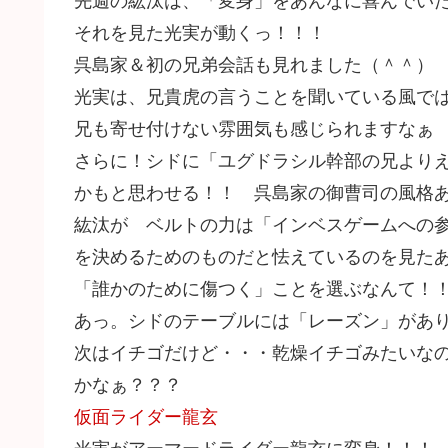
先週の紘汰は、「変身」をあんなに喜んでいた
それを見た光実が動くっ！！！
呉島家＆初の兄弟会話も見れました（＾＾）
光実は、兄貴虎の言うことを聞いている風で
兄も寄せ付けない雰囲気も感じられますなぁ
さらに！シドに「ユグドラシル幹部の兄より
かもと思わせる！！ 呉島家の御曹司の風格
紘汰が ベルトの力は「インベスゲームへの
を決めるためのものだと怯えているのを見た
「誰かのために傷つく」ことを選ぶなんて！
あっ。シドのテーブルには「レーズン」があ
次はイチゴだけど・・・乾燥イチゴみたいな
かなぁ？？？
仮面ライダー龍玄