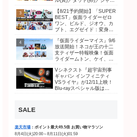
ル(寅)／ダット(卯)／ジャオ
(巳)、優菜の家庭教師・麻
【8/21予約開始】「SUPER
尾達臣のキャストが発表！
BEST」仮面ライダーゼロ
トリガーのアキト金子隼也
ワン、ビルド、ジオウ、カ
さんも変身！
ブト、エグゼイド：変身ベ
ルト DXビルドドライバ
『仮面ライダーマイス』9/6
ー、DXネオディケイドライ
放送開始！ネコが王の十二
バー、DXホッパーゼクター
支ティザー特報映像！仮面
ほか12点！
ライダームトン、ケイ、ヴ
ァンケンのビジュアルが公
Vシネクスト『超宇宙刑事
開！ライダーは子丑寅卯辰
ギャバン インフィニティ
巳午未申酉戌亥猫猫の14
VSライヤ』が12/11上映！
人⁉
Blu-rayスペシャル版は
「DXギャバリオンブレード
(エタニティver.)」「ユカイ
ダーエモルギー」ほか豪華
SALE
特典付！
楽天市場
：ポイント最大49.5倍 お買い物マラソン
8月4日(火)20:00～8月11日(火)01:59