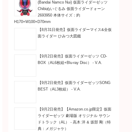
(Bandai Namco Nui) 仮面ライダーゼッツ
Chibiぬいぐるみ 仮面ライダードォーン
2693950 本体サイズ：約
H170×W100×D70mm
【8月31日発売】仮面ライダーマイス&全仮
面ライダー ひみつ大図鑑
【9月2日発売】仮面ライダーゼッツ CD-
BOX（AL6枚組+Blu-ray Disc） - V.A.
【9月2日発売】仮面ライダーゼッツSONG
BEST（AL3枚組） - V.A.
【9月2日発売】【Amazon.co.jp限定】仮面
ライダーゼッツ 劇場版 オリジナル サウン
ドトラック（AL） - 高木 洋 & 坂部 剛（特
典：メガジャケ）