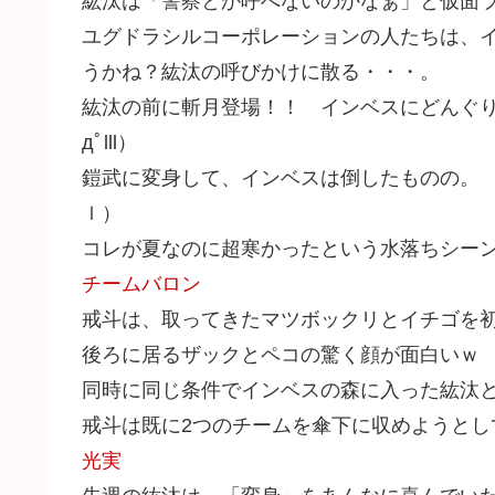
紘汰は「警察とか呼べないのかなぁ」と仮面ライ
ユグドラシルコーポレーションの人たちは、
うかね？紘汰の呼びかけに散る・・・。
紘汰の前に斬月登場！！ インベスにどんぐり
дﾟlll）
鎧武に変身して、インベスは倒したものの。 
ｌ）
コレが夏なのに超寒かったという水落ちシー
チームバロン
戒斗は、取ってきたマツボックリとイチゴを初瀬
後ろに居るザックとペコの驚く顔が面白いｗ
同時に同じ条件でインベスの森に入った紘汰
戒斗は既に2つのチームを傘下に収めようとし
光実