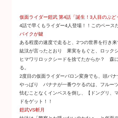
仮面ライダー鎧武 第4話「誕生！3人目のぶど
4話で早くもライダー4人登場！！このペースだ
バイクが鍵
ある程度の速度で走ると、2つの世界を行き来
紘汰が言ったとおり 果実をもぐと、ロック
ヒマワリロックシードを捨てたからか？ 森
る。
2度目の仮面ライダーバロン変身でも、頭バナ
やっぱり バナナが一番ウケるのは、フルー
怯むことなくインベスを倒し、【ドングリ、マ
ドをゲット！！
鎧武VS斬月