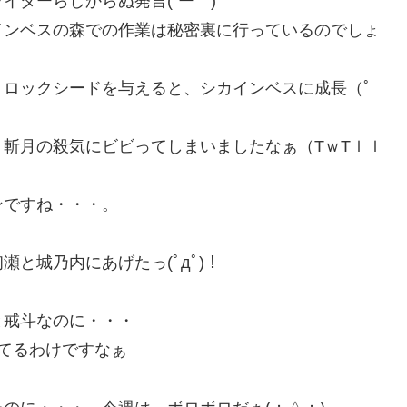
ダーらしからぬ発言(´ー｀)
インベスの森での作業は秘密裏に行っているのでしょ
ロックシードを与えると、シカインベスに成長（ﾟ
斬月の殺気にビビってしまいましたなぁ（TｗTｌｌ
ンですね・・・。
と城乃内にあげたっ(ﾟдﾟ)！
と戒斗なのに・・・
てるわけですなぁ