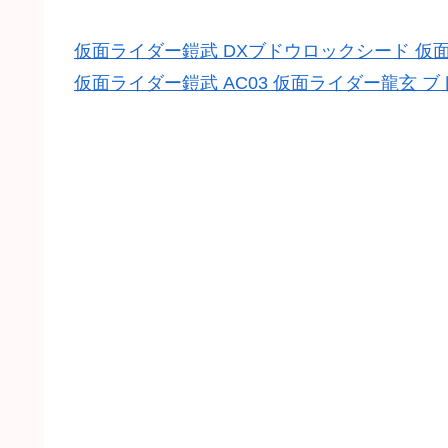
仮面ライダー鎧武 DXブドウロックシード 仮
仮面ライダー鎧武 AC03 仮面ライダー龍玄 