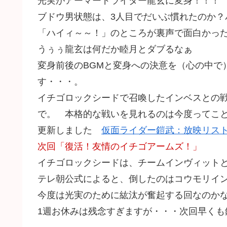
光実がアーマードライダー龍玄に変身！！！
ブドウ男状態は、3人目でだいぶ慣れたのか？
「ハイィ～～！」のところが裏声で面白かった～
うぅぅ龍玄は何だか睦月とダブるなぁ
変身前後のBGMと変身への決意を（心の中で
す・・・。
イチゴロックシードで召喚したインベスとの戦
で。 本格的な戦いを見れるのは今度ってこ
更新しました
仮面ライダー鎧武：放映リス
次回「復活！友情のイチゴアームズ！」
イチゴロックシードは、チームインヴィット
テレ朝公式によると、倒したのはコウモリイ
今度は光実のために紘汰が奮起する回なのか
1週お休みは残念すぎますが・・・次回早くも