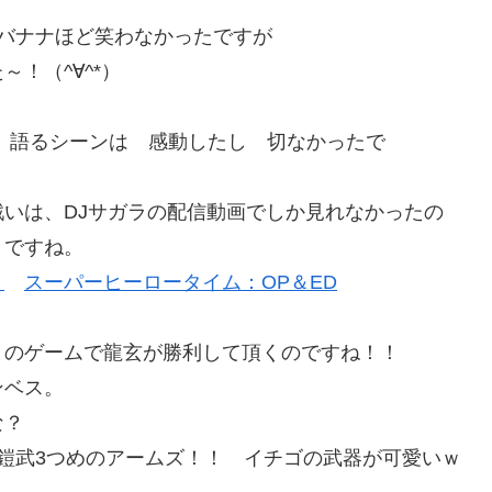
バナナほど笑わなかったですが
！（^∀^*）
）語るシーンは 感動したし 切なかったで
いは、DJサガラの配信動画でしか見れなかったの
とですね。
ト
スーパーヒーロータイム：OP＆ED
とのゲームで龍玄が勝利して頂くのですね！！
ンベス。
な？
鎧武3つめのアームズ！！ イチゴの武器が可愛いｗ