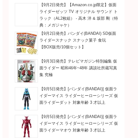
【9月2日発売】【Amazon.co.jp限定】仮面
ライダーゼッツ TV オリジナル サウンド ト
ラック（AL2枚組） - 高木 洋 & 坂部 剛（特
典：メガジャケ）
【9月2日発売】バンダイ(BANDAI) SD仮面
ライダースナック スナック菓子 食玩
【BOX販売/10個セット】
【9月3日発売】テレビマガジン特別編集 仮
面ライダー 昭和46年~48年 講談社所蔵写真
集 究極
【9月5日発売】[バンダイ(BANDAI)] 仮面ラ
イダーマイス ライダーヒーローシリーズ 仮
面ライダーダット 対象年齢 3 才以上
【9月5日発売】[バンダイ(BANDAI)] 仮面ラ
イダーマイス ライダーヒーローシリーズ 仮
面ライダーマオウ 対象年齢 3 才以上