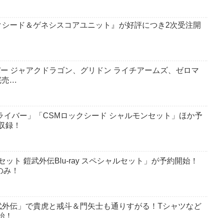
クシード＆ゲネシスコアユニット』が好評につき2次受注開
ダーカリバー ジャアクドラゴン、グリドン ライチアームズ、ゼロマ
完売…
ライバー」「CSMロックシード シャルモンセット」ほか予
収録！
ット 鎧武外伝Blu-ray スペシャルセット」が予約開始！
のみ！
武外伝」で貴虎と戒斗＆門矢士も通りすがる！Tシャツなど
始！