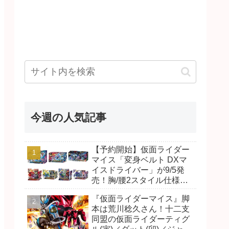
今週の人気記事
【予約開始】仮面ライダー
マイス「変身ベルト DXマ
イスドライバー」が9/5発
売！胸/腰2スタイル仕様！
リド/ハンマー、ダット/スラ
『仮面ライダーマイス』脚
ッシュ、ジャオ/バイト、ケ
本は荒川稔久さん！十二支
イ/ショットボーンバックル
同盟の仮面ライダーティグ
も！