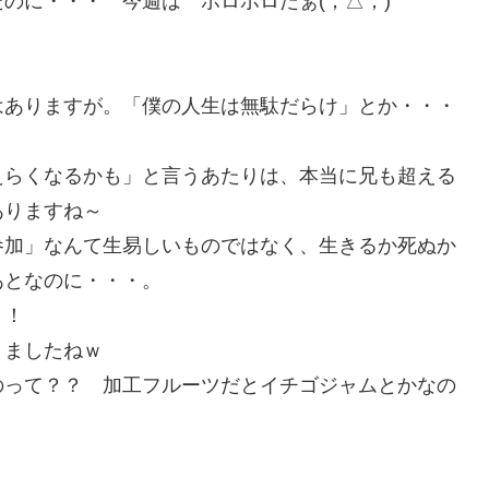
のに・・・ 今週は ボロボロだぁ(；△；)
はありますが。「僕の人生は無駄だらけ」とか・・・
えらくなるかも」と言うあたりは、本当に兄も超える
ありますね～
参加」なんて生易しいものではなく、生きるか死ぬか
あとなのに・・・。
！！
りましたねｗ
のって？？ 加工フルーツだとイチゴジャムとかなの