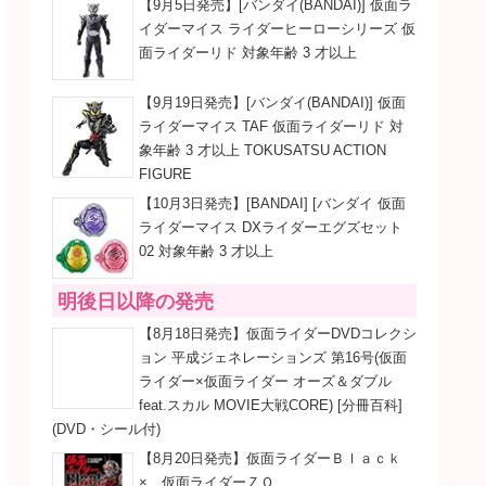
【9月5日発売】[バンダイ(BANDAI)] 仮面ラ
イダーマイス ライダーヒーローシリーズ 仮
面ライダーリド 対象年齢 3 才以上
【9月19日発売】[バンダイ(BANDAI)] 仮面
ライダーマイス TAF 仮面ライダーリド 対
象年齢 3 才以上 TOKUSATSU ACTION
FIGURE
【10月3日発売】[BANDAI] [バンダイ 仮面
ライダーマイス DXライダーエグズセット
02 対象年齢 3 才以上
明後日以降の発売
【8月18日発売】仮面ライダーDVDコレクシ
ョン 平成ジェネレーションズ 第16号(仮面
ライダー×仮面ライダー オーズ＆ダブル
feat.スカル MOVIE大戦CORE) [分冊百科]
(DVD・シール付)
【8月20日発売】仮面ライダーＢｌａｃｋ
× 仮面ライダーＺＯ