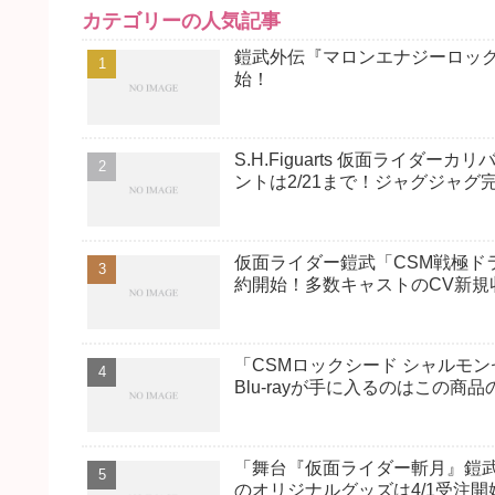
カテゴリーの人気記事
鎧武外伝『マロンエナジーロッ
始！
S.H.Figuarts 仮面ライ
ントは2/21まで！ジャグジャグ
仮面ライダー鎧武「CSM戦極ド
約開始！多数キャストのCV新規
「CSMロックシード シャルモンセ
Blu-rayが手に入るのはこの商品
「舞台『仮面ライダー斬月』鎧
のオリジナルグッズは4/1受注開