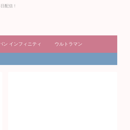
毎日配信！
バン インフィニティ
ウルトラマン