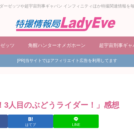
ダーゼッツや超宇宙刑事ギャバン インフィニティほか特撮関連情報を
ーゼッツ
角醒ハンターオメガホーン
超宇宙刑事ギャ
[PR]当サイトではアフィリエイト広告を利用してます
生！3人目のぶどうライダー！」感想
はてブ
LINE