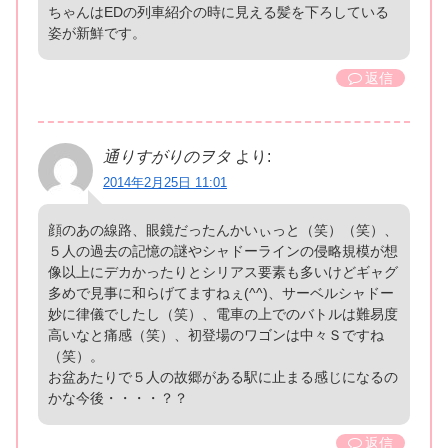
ちゃんはEDの列車紹介の時に見える髪を下ろしている
姿が新鮮です。
返信
通りすがりのヲタ
より:
2014年2月25日 11:01
顔のあの線路、眼鏡だったんかいぃっと（笑）（笑）、
５人の過去の記憶の謎やシャドーラインの侵略規模が想
像以上にデカかったりとシリアス要素も多いけどギャグ
多めで見事に和らげてますねぇ(^^)、サーベルシャドー
妙に律儀でしたし（笑）、電車の上でのバトルは難易度
高いなと痛感（笑）、初登場のワゴンは中々Ｓですね
（笑）。
お盆あたりで５人の故郷がある駅に止まる感じになるの
かな今後・・・・？？
返信