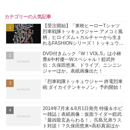
カテゴリーの人気記事
【受注開始】「東映ヒーローTシャツ
烈車戦隊トッキュウジャー アメコミ風
柄」ヒロイズム＋カルチャーから生ま
れるFASHIONシリーズ！トッキュウジ
ャー10周年記念アイテム！
DVD付きムック『W！VOL.5』は小林
豊&中村優一Wスペシャル！鎧武外
伝：久保田悠来、ドライブ、ニンニン
ジャーほか。表紙画像出た！
「烈車戦隊トッキュウジャー 終電烈車
砲 ダイカイテンキャノン」予約開始！
2014年7月末＆8月1日発売 特撮＆ホビ
ー雑誌｜表紙画像：仮面ライダー鎧武
「最凶龍玄あらわる！」呉島兄弟ラス
ト対談！？久保田悠来×高杉真宙ほか