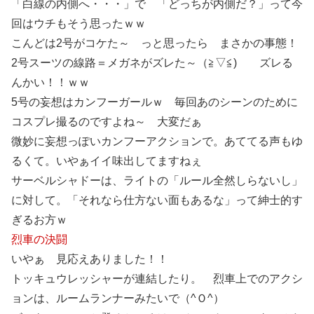
「白線の内側へ・・・」で 「どっちが内側だ？」って今
回はウチもそう思ったｗｗ
こんどは2号がコケた～ っと思ったら まさかの事態！
2号スーツの線路＝メガネがズレた～（≧▽≦) ズレる
んかい！！ｗｗ
5号の妄想はカンフーガールｗ 毎回あのシーンのために
コスプレ撮るのですよね～ 大変だぁ
微妙に妄想っぽいカンフーアクションで。あててる声もゆ
るくて。いやぁイイ味出してますねぇ
サーベルシャドーは、ライトの「ルール全然しらないし」
に対して。「それなら仕方ない面もあるな」って紳士的す
ぎるお方ｗ
烈車の決闘
いやぁ 見応えありました！！
トッキュウレッシャーが連結したり。 烈車上でのアクシ
ョンは、ルームランナーみたいで（^Ｏ^）