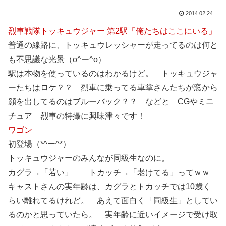
2014.02.24
烈車戦隊トッキュウジャー 第2駅「俺たちはここにいる」
普通の線路に、トッキュウレッシャーが走ってるのは何と
も不思議な光景（o^ー^o）
駅は本物を使っているのはわかるけど。 トッキュウジャ
ーたちはロケ？？ 烈車に乗ってる車掌さんたちが窓から
顔を出してるのはブルーバック？？ などと CGやミニ
チュア 烈車の特撮に興味津々です！
ワゴン
初登場（*^ー^*）
トッキュウジャーのみんなが同級生なのに。
カグラ→「若い」 トカッチ→「老けてる」ってｗｗ
キャストさんの実年齢は、カグラとトカッチでは10歳く
らい離れてるけれど。 あえて面白く「同級生」としてい
るのかと思っていたら。 実年齢に近いイメージで受け取