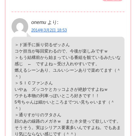
onemu
より:
2014年3月2日 18:53
＞ド派手に振り切るぜッさん
コケ担当が毎回変わるので、今後が楽しみですｗ
＞もう結構前から始まっている番組を観ているみたいな
感じ ← ですよね～受け入れやすいです。
燃えるシーンあり、ユルいシーンありで楽めてます（＾
＾）
＞ＳＩＣファンさん
いやぁ ズッコケとカッコよさが絶妙ですよねｗ
ウチも本物の列車っぽいところ好きです！！
5号ちゃんは細かいところまでつい見ちゃいます（＾
＾）
＞通りすがりのヲタさん
顔のあの線路のメガネｗ またネタ使って欲しいです。
そうそう。実はシリアス要素多いんですよね。でもあま
り気にならない感じです（＾＾）