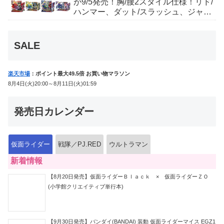
が9/5発売！胸/腰2スタイル仕様！リド/
ハンマー、ダット/スラッシュ、ジャ
オ/バイト、ケイ/ショットボーンバッ
クルも！
SALE
楽天市場
：ポイント最大49.5倍 お買い物マラソン
8月4日(火)20:00～8月11日(火)01:59
発売日カレンダー
仮面ライダー
戦隊／PJ.RED
ウルトラマン
新着情報
【8月20日発売】仮面ライダーＢｌａｃｋ × 仮面ライダーＺＯ
(小学館クリエイティブ単行本)
【9月30日発売】バンダイ(BANDAI) 装動 仮面ライダーマイス EGZ1