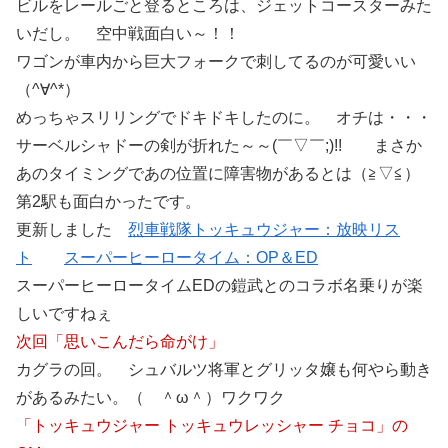
ビルをレールごと登るところは、ジェットコースターみた
いだし。 空中戦面白い～！！
ワゴンが車内から巨大フォークで刺してるのが可愛いい
（^∀^*）
めっちゃスリリングでドキドキしたのに。 オチは・・・
サーベルシャドーの剣が折れた～～(￣▽￣;)!! まさか
あのタイミングであの位置に障害物があるとは（≧▽≦）
第2駅も面白かったです。
更新しました
烈車戦隊トッキュウジャー：放映リス
ト
スーパーヒーロータイム：OP＆ED
スーパーヒーロータイムEDの鎧武とのコラボ名乗りが楽
しいですねぇ
次回「思いこんだら命がけ」
カグラの回。 シュバルツ将軍とグリッタ嬢も何やら動き
があるみたい。（ ＾ω＾）ワクワク
「トッキュウジャー トッキュウレッシャー チョコ」の