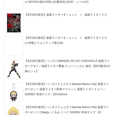
ル MOVIE大戦CORE) [分冊百科] (DVD・シール付)
【8月20日発売】仮面ライダーＢｌａｃｋ × 仮面ライダーＺＯ
【8月20日発売】仮面ライダーＢｌａｃｋ × 仮面ライダーＺＯ
(小学館クリエイティブ単行本)
【8月26日発売】バンダイ(BANDAI) SO-DO CHRONICLE 仮面ライ
ダーアギト／仮面ライダー響鬼 チューインガム 食玩 【BOX販売/12
個セット】
【8月30日発売】バンダイナムコヌイ(Bandai Namco Nui) 仮面ライ
ダーゼッツ 仮面ライダー変身マスコット 仮面ライダードォーン
2693957 本体サイズ：約H105mm
【8月30日発売】バンダイナムコヌイ(Bandai Namco Nui) 仮面ライ
ダーゼッツ Chibiぬいぐるみ ジーク 2693952 本体サイズ：約