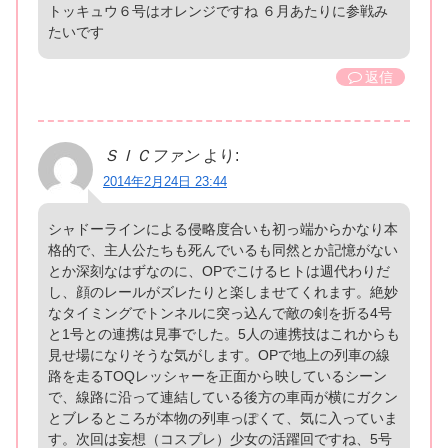
トッキュウ６号はオレンジですね ６月あたりに参戦み
たいです
返信
ＳＩＣファン
より:
2014年2月24日 23:44
シャドーラインによる侵略度合いも初っ端からかなり本
格的で、主人公たちも死んでいるも同然とか記憶がない
とか深刻なはずなのに、OPでこけるヒトは週代わりだ
し、顔のレールがズレたりと楽しませてくれます。絶妙
なタイミングでトンネルに突っ込んで敵の剣を折る4号
と1号との連携は見事でした。5人の連携技はこれからも
見せ場になりそうな気がします。OPで地上の列車の線
路を走るTOQレッシャーを正面から映しているシーン
で、線路に沿って連結している後方の車両が横にガクン
とブレるところが本物の列車っぽくて、気に入っていま
す。次回は妄想（コスプレ）少女の活躍回ですね、5号