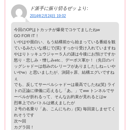
ド派手に振り切るぜッ
より:
2014年2月24日 19:02
今回のOPはトカッチが爆発でコケてましたねw
GO FOR IT！
いやはや面白い、もう結構前から始まっている番組を観
ているみたいな感じで(笑) すっかり受け入れていますね
やはりトッキュウジャー５人の謎は今後にお預けですか
怒り・悲しみ・憎しみetc.、デーボス軍か！（先日のバ
ッグシャドーは怨みのレリーフがありましたしね←いや
いやw）と思いましたが、決闘ヶ原、結構エグいですね
ぇ
でも、反してサーベルシャドーは最高でしたね(笑) ライ
トの正論に律儀に応えるし「あ。」てww トンネルでサ
ーベルが折れるって、そんなお約束が見れるとはw
烈車上でのバトルは燃えましたが
２号の名乗り「あ、こんにちわ」(笑) 毎回楽しませてく
れそうです
次〜回
カグラ回！