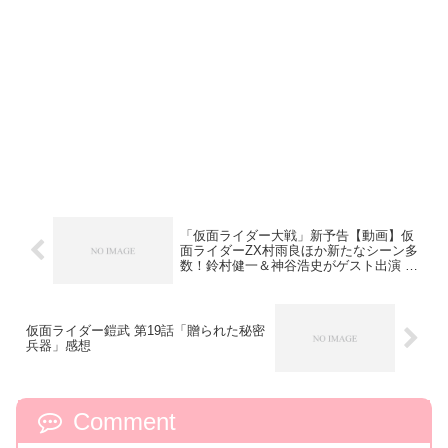
「仮面ライダー大戦」新予告【動画】仮
面ライダーZX村雨良ほか新たなシーン多
数！鈴村健一＆神谷浩史がゲスト出演 ほ
か
仮面ライダー鎧武 第19話「贈られた秘密
兵器」感想
Comment