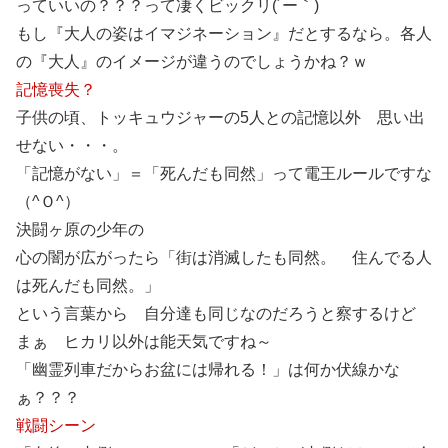
っていいの？？？って凄くビックリ(´ー｀)
もし『大人の姿はイマジネーション』だとするなら。各人
の『大人』のイメージが違うのでしょうかね？ｗ
記憶喪失？
子供の頃、トッキュウジャーの5人との記憶以外 思い出
せない・・・。
「記憶がない」＝「死んだも同然」って電王ルールですな
（^Ｏ^）
決闘ヶ原の少年の
心の闇が広がったら「街は消滅したも同然。 住んでる人
は死んだも同然。」
という言葉から 自分達も同じなのだろうと察するけど
まぁ ヒカリ以外は能天気ですね～
「幽霊列車だからお盆には帰れる！」は何か伏線かな
ぁ？？？
戦闘シーン