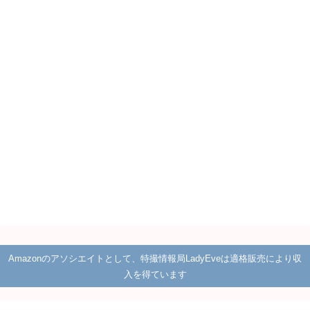
Amazonのアソシエイトとして、特撮情報局LadyEveは適格販売により収
入を得ています