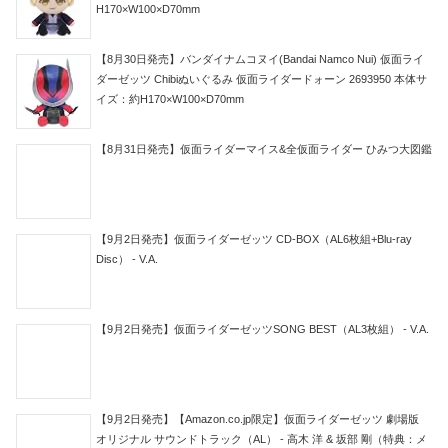
H170×W100×D70mm
【8月30日発売】バンダイナムコヌイ(Bandai Namco Nui) 仮面ライ
ダーゼッツ Chibiぬいぐるみ 仮面ライダードォーン 2693950 本体サ
イズ：約H170×W100×D70mm
【8月31日発売】仮面ライダーマイス&全仮面ライダー ひみつ大図鑑
【9月2日発売】仮面ライダーゼッツ CD-BOX（AL6枚組+Blu-ray
Disc） - V.A.
【9月2日発売】仮面ライダーゼッツSONG BEST（AL3枚組） - V.A.
【9月2日発売】【Amazon.co.jp限定】仮面ライダーゼッツ 劇場版
オリジナル サウンドトラック（AL） - 高木 洋 & 坂部 剛（特典：メ