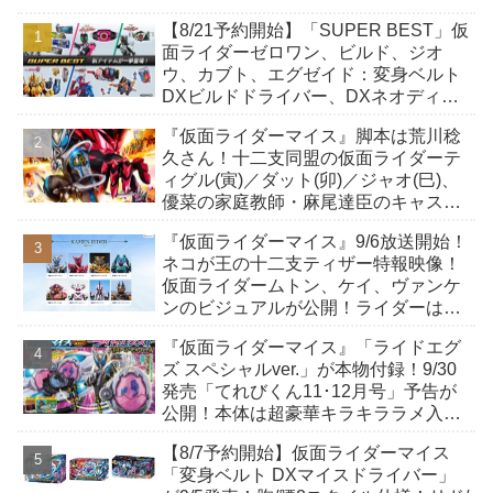
【8/21予約開始】「SUPER BEST」仮
面ライダーゼロワン、ビルド、ジオ
ウ、カブト、エグゼイド：変身ベルト
DXビルドドライバー、DXネオディケ
イドライバー、DXホッパーゼクターほ
『仮面ライダーマイス』脚本は荒川稔
か12点！
久さん！十二支同盟の仮面ライダーテ
ィグル(寅)／ダット(卯)／ジャオ(巳)、
優菜の家庭教師・麻尾達臣のキャスト
が発表！トリガーのアキト金子隼也さ
『仮面ライダーマイス』9/6放送開始！
んも変身！
ネコが王の十二支ティザー特報映像！
仮面ライダームトン、ケイ、ヴァンケ
ンのビジュアルが公開！ライダーは子
丑寅卯辰巳午未申酉戌亥猫猫の14人⁉
『仮面ライダーマイス』「ライドエグ
ズ スペシャルver.」が本物付録！9/30
発売「てれびくん11･12月号」予告が
公開！本体は超豪華キラキララメ入
り！変身ベルトにセットすれば特別な
【8/7予約開始】仮面ライダーマイス
音声が！
「変身ベルト DXマイスドライバー」