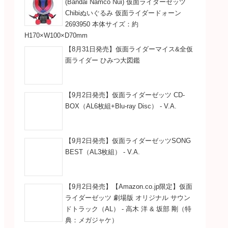
／闇の影
(Bandai Namco Nui) 仮面ライダーゼッツ
ッシュ
Chibiぬいぐるみ 仮面ライダードォーン
2693950 本体サイズ：約
】
H170×W100×D70mm
【8月31日発売】仮面ライダーマイス&全仮
ッシュ
ルーペシャドー
面ライダー ひみつ大図鑑
ァイヤー】
（声：戸部公爾）
シュ
【9月2日発売】仮面ライダーゼッツ CD-
BOX（AL6枚組+Blu-ray Disc） - V.A.
】
ソウジキシャドー
しばり」レインボーラッシュ
（声：高木渉）
【9月2日発売】仮面ライダーゼッツSONG
リス】
【刑事・取手権左衛門：
BEST（AL3枚組） - V.A.
ァイヤー＆
ハンマーシャドー
【9月2日発売】【Amazon.co.jp限定】仮面
ライダーゼッツ 劇場版 オリジナル サウン
ス】
（声：チョー）
ドトラック（AL） - 高木 洋 & 坂部 剛（特
シュ
／悪夢ヶ丘
典：メガジャケ）