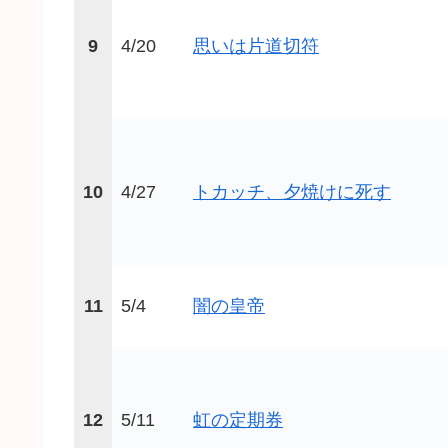
9
4/20
思いは片道切符
10
4/27
トカッチ、夕焼けに死す
11
5/4
闇の皇帝
12
5/11
虹の定期券