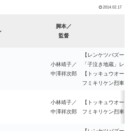
2014.02.17
脚本／
ル
監督
【レンケツバズーカ
小林靖子／
「子泣き地蔵」レイ
中澤祥次郎
【トッキュウオー】
フミキリケン烈車フ
小林靖子／
【トッキュウオー】
中澤祥次郎
フミキリケン烈車フ