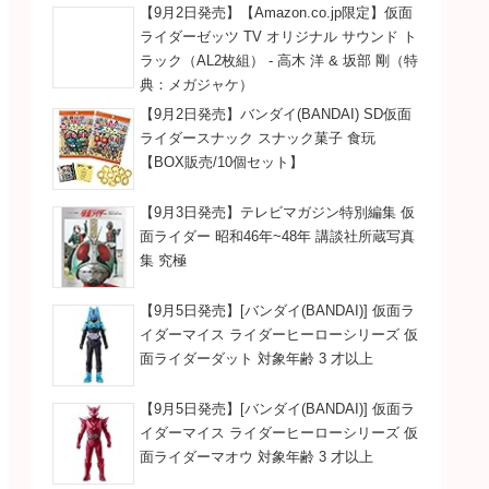
【マイッキー（声）：渡
【9月2日発売】【Amazon.co.jp限定】仮面
ライダーゼッツ TV オリジナル サウンド ト
ラック（AL2枚組） - 高木 洋 & 坂部 剛（特
】
典：メガジャケ）
パンチ」レインボーラッシュ
ハンマーシャドー
【9月2日発売】バンダイ(BANDAI) SD仮面
】
（声：チョー）
ライダースナック スナック菓子 食玩
【BOX販売/10個セット】
ッシュ
【9月3日発売】テレビマガジン特別編集 仮
全米オープンゴルフ
面ライダー 昭和46年~48年 講談社所蔵写真
集 究極
ディーゼルオー】
【9月5日発売】[バンダイ(BANDAI)] 仮面ラ
コンビネーション
イダーマイス ライダーヒーローシリーズ 仮
面ライダーダット 対象年齢 3 才以上
ー】
リングシャドー
【9月5日発売】[バンダイ(BANDAI)] 仮面ラ
（声：三宅健太）
イダーマイス ライダーヒーローシリーズ 仮
リル】
／変頭痛
面ライダーマオウ 対象年齢 3 才以上