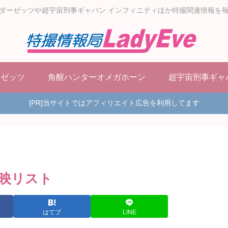
ダーゼッツや超宇宙刑事ギャバン インフィニティほか特撮関連情報を
ーゼッツ
角醒ハンターオメガホーン
超宇宙刑事ギャ
[PR]当サイトではアフィリエイト広告を利用してます
映リスト
はてブ
LINE