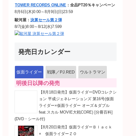
TOWER RECORDS ONLINE
：全品PT20％キャンペーン
クライナーロボ
8月6日(木)0:00～8月9日(日)23:59
駿河屋：
決算セール第２弾
ーキャリアタンク】
モグラロイド
8/7(金)8:00～8/12(水)7:599
シュート
（声：津久井教生）
】
ライオンインベス
ンボーラッシュ
／沢芽市
発売日カレンダー
】
ハンコシャドー
仮面ライダー
戦隊／PJ.RED
ウルトラマン
ンボーラッシュ
（声：浜田賢二）
明後日以降の発売
ーキャリア】
／無気力坂
【8月18日発売】仮面ライダーDVDコレクシ
ョン 平成ジェネレーションズ 第16号(仮面
ライダー×仮面ライダー オーズ＆ダブル
バクダンシャドー
feat.スカル MOVIE大戦CORE) [分冊百科]
(DVD・シール付)
（声：伊丸岡篤）
【8月20日発売】仮面ライダーＢｌａｃｋ
× 仮面ライダーＺＯ
】
マリオネットシャドー