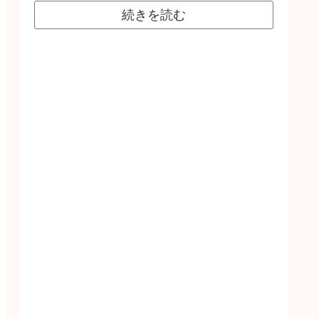
続きを読む
】
ボーラッシュ
フェンスシャドー
（声：志賀克也）
リル】
ジャックインザボック
（声：小島大宙）
／大笑井
ットブレイク
【ゴー☆ジャス】
ァイヤー
リス
シャボンシャドー
（声：一条和夫）