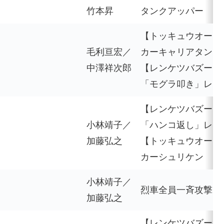
竹本昇
タンクアッパー
【トッキュウオーカ
毛利亘宏／
カーキャリアタンク
中澤祥次郎
【レンケツバズーカ
「モグラ叩き」レイ
【レンケツバズーカ
小林靖子／
「ハンコ返し」レイ
加藤弘之
【トッキュウオーカ
カーシュリケン
小林靖子／
烈車全員一斉攻撃
加藤弘之
【レンケツバズーカ