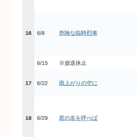
16
6/8
危険な臨時烈車
6/15
※放送休止
17
6/22
雨上がりの空に
18
6/29
君の名を呼べば