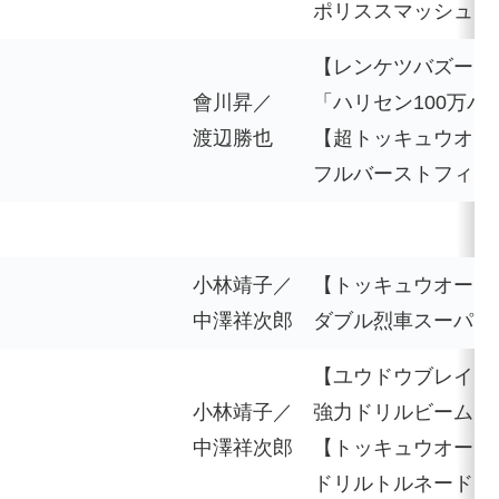
ポリススマッシュ
【レンケツバズーカ
會川昇／
「ハリセン100万
渡辺勝也
【超トッキュウオー
フルバーストフィニ
小林靖子／
【トッキュウオー＆
中澤祥次郎
ダブル烈車スーパー
【ユウドウブレイカ
小林靖子／
強力ドリルビーム
中澤祥次郎
【トッキュウオード
ドリルトルネード