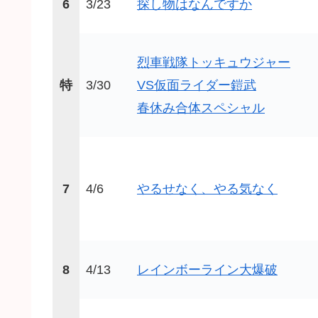
6
3/23
探し物はなんですか
烈車戦隊トッキュウジャー
特
3/30
VS仮面ライダー鎧武
春休み合体スペシャル
7
4/6
やるせなく、やる気なく
8
4/13
レインボーライン大爆破