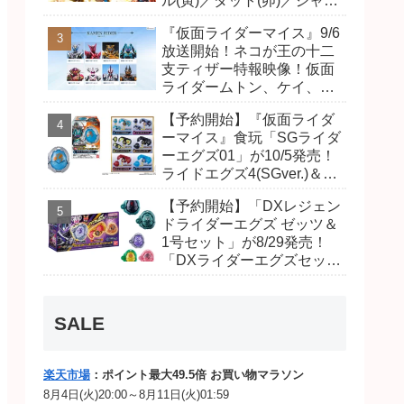
】
ル(寅)／ダット(卯)／ジャオ
チェーンシャドー
(巳)、優菜の家庭教師・麻
レインボーラッシュ
『仮面ライダーマイス』9/6
尾達臣のキャストが発表！
（声：森田順平）
放送開始！ネコが王の十二
トリガーのアキト金子隼也
支ティザー特報映像！仮面
／死の谷
さんも変身！
ラッシュ
ライダームトン、ケイ、ヴ
ァンケンのビジュアルが公
【予約開始】『仮面ライダ
開！ライダーは子丑寅卯辰
】
ーマイス』食玩「SGライダ
巳午未申酉戌亥猫猫の14
ストーブシャドー
ーエグズ01」が10/5発売！
インボーラッシュ
人⁉
ライドエグズ4(SGver.)＆ジ
（声：坂口候一）
オウ、ゼロワンライドエグ
／痛い川
【予約開始】「DXレジェン
ズ、カイザ、ギャレン、デ
ラッシュ
ドライダーエグズ ゼッツ＆
ィエンドシードエグズ！
1号セット」が8/29発売！
「DXライダーエグズセッ
】
バケツシャドー
ト」01・02で仮面ライダー
ボーラッシュ
ムトン、ヴァンケンに変
（声：中村大樹）
身！マイスもフォームチェ
ーキャリア】
SALE
ンジ！
／腹ペコ
ュ
楽天市場
：ポイント最大49.5倍 お買い物マラソン
ンク】
シュバルツ専用
8月4日(火)20:00～8月11日(火)01:59