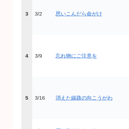
3
3/2
思いこんだら命がけ
4
3/9
忘れ物にご注意を
5
3/16
消えた線路の向こうがわ