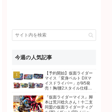
シャド
必殺技
／闇
【ゲ
】
バッグシャドー
ンボーラッシュ
今週の人気記事
（声：江川央生）
／餓鬼捨て山
ラッシュ
【予約開始】仮面ライダー
マイス「変身ベルト DXマ
イスドライバー」が9/5発
サーベルシャドー
売！胸/腰2スタイル仕様！
（声：志村知幸）
リド/ハンマー、ダット/スラ
ラッシュ
『仮面ライダーマイス』脚
ッシュ、ジャオ/バイト、ケ
／決闘ヶ原
本は荒川稔久さん！十二支
イ/ショットボーンバックル
同盟の仮面ライダーティグ
も！