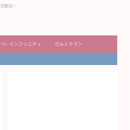
毎日配信！
バン インフィニティ
ウルトラマン