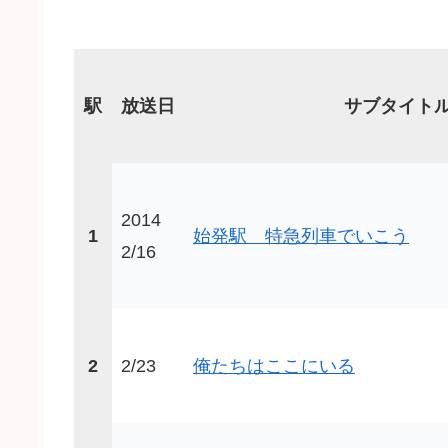
駅
放送日
サブタイト
2014
1
始発駅 特急列車でいこう
2/16
2
2/23
俺たちはここにいる