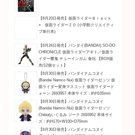
」レインボーラッシュ
（声：内山昂輝）
／大失恋
【8月20日発売】仮面ライダーＢｌａｃｋ
× 仮面ライダーＺＯ (小学館クリエイティ
パクト→スピンキック
【千葉徹：聡太郎】
ブ単行本)
】
【8月26日発売】バンダイ(BANDAI) SO-DO
CHRONICLE 仮面ライダーアギト／仮面ラ
ーラッシュ
タイプシャドー
イダー響鬼 チューインガム 食玩 【BOX販
ディーゼルオー】
（声：松本保典）
売/12個セット】
キリケン烈車フラッシュ
【8月30日発売】バンダイナムコヌイ
(Bandai Namco Nui) 仮面ライダーゼッツ 仮
ディーゼルオー】
ランプシャドー
面ライダー変身マスコット 仮面ライダード
ォーン 2693957 本体サイズ：約H105mm
コンビネーション
（声：諏訪部順一）
【8月30日発売】バンダイナムコヌイ
(Bandai Namco Nui) 仮面ライダーゼッツ
】
Chibiぬいぐるみ ジーク 2693952 本体サイ
ランプシャドー
ボーラッシュ
ズ：約H170×W100×D70mm
（声：諏訪部順一）
【8月30日発売】バンダイナムコヌイ
】