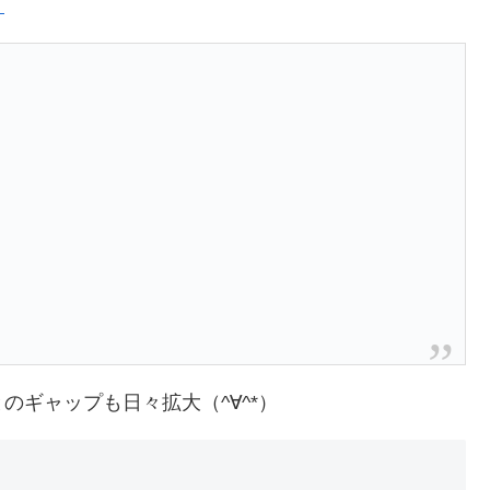
末
！
ギャップも日々拡大（^∀^*）