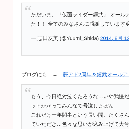
ただいま、『仮面ライダー鎧武』 オール
た！！ 全てのみなさんに感謝しています😭
— 志田友美 (@Yuumi_Shida)
2014, 8月 1
ブログにも →
夢アド2周年＆鎧武オールア
もう、今日絶対泣くだろうな…いや我慢
ットかかってみんなで号泣しょぼん
これだけ一年間半という長い間、たくさ
ていただき…色々な思いが込み上げて大