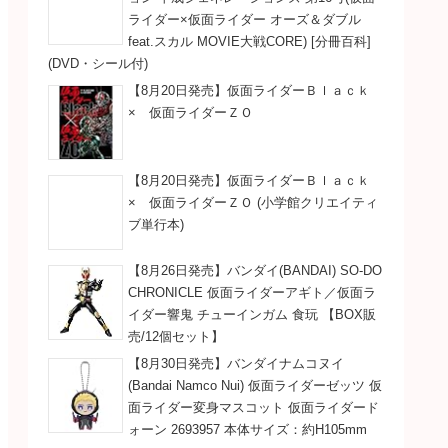
ライダー×仮面ライダー オーズ＆ダブル
feat.スカル MOVIE大戦CORE) [分冊百科]
(DVD・シール付)
【8月20日発売】仮面ライダーＢｌａｃｋ
× 仮面ライダーＺＯ
【8月20日発売】仮面ライダーＢｌａｃｋ
× 仮面ライダーＺＯ (小学館クリエイティ
ブ単行本)
【8月26日発売】バンダイ(BANDAI) SO-DO
CHRONICLE 仮面ライダーアギト／仮面ラ
イダー響鬼 チューインガム 食玩 【BOX販
売/12個セット】
【8月30日発売】バンダイナムコヌイ
(Bandai Namco Nui) 仮面ライダーゼッツ 仮
面ライダー変身マスコット 仮面ライダード
ォーン 2693957 本体サイズ：約H105mm