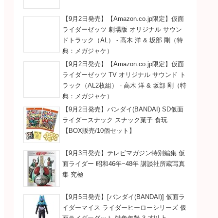
【9月2日発売】【Amazon.co.jp限定】仮面
ライダーゼッツ 劇場版 オリジナル サウン
ドトラック（AL） - 高木 洋 & 坂部 剛（特
典：メガジャケ）
【9月2日発売】【Amazon.co.jp限定】仮面
ライダーゼッツ TV オリジナル サウンド ト
ラック（AL2枚組） - 高木 洋 & 坂部 剛（特
典：メガジャケ）
【9月2日発売】バンダイ(BANDAI) SD仮面
ライダースナック スナック菓子 食玩
【BOX販売/10個セット】
【9月3日発売】テレビマガジン特別編集 仮
面ライダー 昭和46年~48年 講談社所蔵写真
集 究極
【9月5日発売】[バンダイ(BANDAI)] 仮面ラ
イダーマイス ライダーヒーローシリーズ 仮