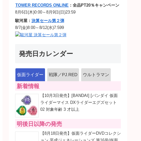
TOWER RECORDS ONLINE
：全品PT20％キャンペーン
8月6日(木)0:00～8月9日(日)23:59
駿河屋：
決算セール第２弾
8/7(金)8:00～8/12(水)7:599
発売日カレンダー
仮面ライダー
戦隊／PJ.RED
ウルトラマン
新着情報
【10月3日発売】[BANDAI] [バンダイ 仮面
ライダーマイス DXライダーエグズセット
02 対象年齢 3 才以上
明後日以降の発売
【8月18日発売】仮面ライダーDVDコレクシ
ョン 平成ジェネレーションズ 第16号(仮面