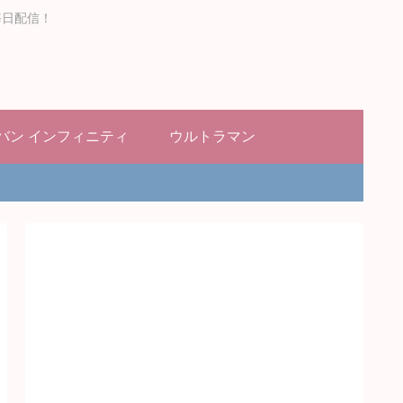
毎日配信！
バン インフィニティ
ウルトラマン