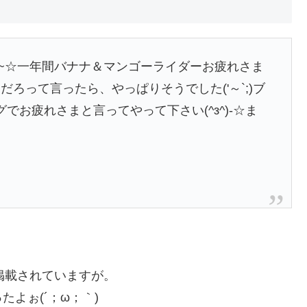
／~~☆一年間バナナ＆マンゴーライダーお疲れさま
ろって言ったら、やっぱりそうでした('～`;)ブ
でお疲れさまと言ってやって下さい(^з^)-☆ま
掲載されていますが。
よぉ(´；ω；｀)