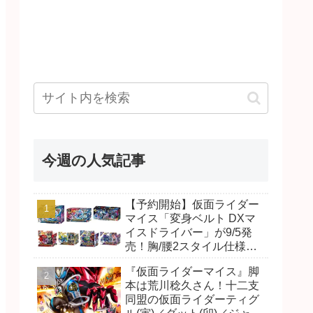
今週の人気記事
【予約開始】仮面ライダー
マイス「変身ベルト DXマ
イスドライバー」が9/5発
売！胸/腰2スタイル仕様！
リド/ハンマー、ダット/スラ
『仮面ライダーマイス』脚
ッシュ、ジャオ/バイト、ケ
本は荒川稔久さん！十二支
イ/ショットボーンバックル
同盟の仮面ライダーティグ
も！