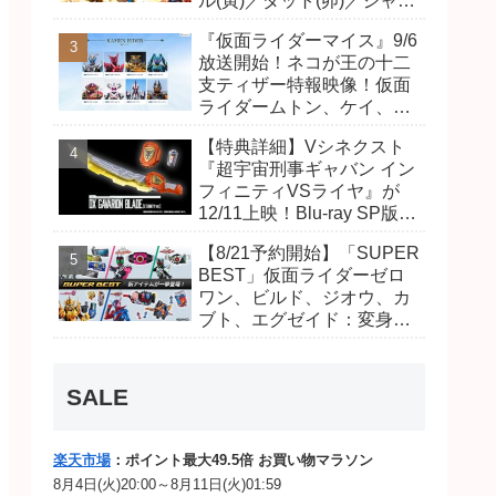
ル(寅)／ダット(卯)／ジャオ
(巳)、優菜の家庭教師・麻
『仮面ライダーマイス』9/6
尾達臣のキャストが発表！
放送開始！ネコが王の十二
トリガーのアキト金子隼也
支ティザー特報映像！仮面
さんも変身！
ライダームトン、ケイ、ヴ
ァンケンのビジュアルが公
【特典詳細】Vシネクスト
開！ライダーは子丑寅卯辰
『超宇宙刑事ギャバン イン
巳午未申酉戌亥猫猫の14
フィニティVSライヤ』が
人⁉
12/11上映！Blu-ray SP版は
「DXギャバリオンブレード
【8/21予約開始】「SUPER
(エタニティver.)」「ユカイ
BEST」仮面ライダーゼロ
ダーエモルギー」ほか豪華
ワン、ビルド、ジオウ、カ
特典付き！
ブト、エグゼイド：変身ベ
ルト DXビルドドライバ
ー、DXネオディケイドライ
バー、DXホッパーゼクター
SALE
ほか12点！
楽天市場
：ポイント最大49.5倍 お買い物マラソン
8月4日(火)20:00～8月11日(火)01:59