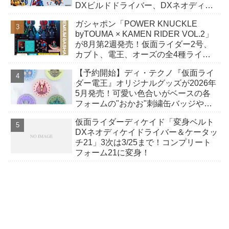
DXビルドドライバー、DXネオディケ
イドライバー、DXホッパーゼクターほ
ガシャポン「POWER KNUCKLE
か12点！
byTOUMA × KAMEN RIDER VOL.2」
が8月第2週発売！仮面ライダー2号、
カブト、電王、オーズの全4種ライン
ナップ！
【予約開始】ディ・テクノ『仮面ライ
ダー電王』オリジナルグッズが2026年
5月発売！可愛い色合いがベースの各
フォームの"おかお"刺繍缶バッジやポ
シェットなど全7アイテム！
仮面ライダーディケイド「変身ベルト
DXネオディケイドライバー＆ケータッ
チ21」3次は3/25まで！コンプリート
フォーム21に変身！