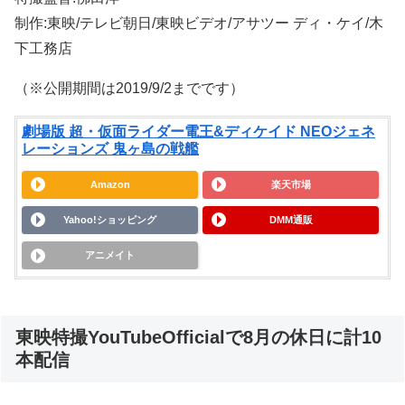
制作:東映/テレビ朝日/東映ビデオ/アサツー ディ・ケイ/木
下工務店
（※公開期間は2019/9/2までです）
劇場版 超・仮面ライダー電王&ディケイド NEOジェネ
レーションズ 鬼ヶ島の戦艦
Amazon
楽天市場
Yahoo!ショッピング
DMM通販
アニメイト
東映特撮YouTubeOfficialで8月の休日に計10
本配信