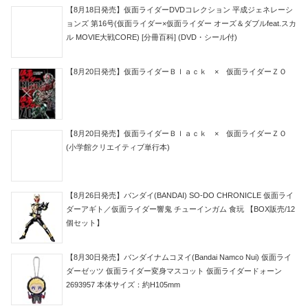
【8月18日発売】仮面ライダーDVDコレクション 平成ジェネレーシ
ョンズ 第16号(仮面ライダー×仮面ライダー オーズ＆ダブルfeat.スカ
ル MOVIE大戦CORE) [分冊百科] (DVD・シール付)
【8月20日発売】仮面ライダーＢｌａｃｋ × 仮面ライダーＺＯ
【8月20日発売】仮面ライダーＢｌａｃｋ × 仮面ライダーＺＯ
(小学館クリエイティブ単行本)
【8月26日発売】バンダイ(BANDAI) SO-DO CHRONICLE 仮面ライ
ダーアギト／仮面ライダー響鬼 チューインガム 食玩 【BOX販売/12
個セット】
【8月30日発売】バンダイナムコヌイ(Bandai Namco Nui) 仮面ライ
ダーゼッツ 仮面ライダー変身マスコット 仮面ライダードォーン
2693957 本体サイズ：約H105mm