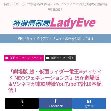
仮面ライダーゼッツや超宇宙刑事ギャバン インフィニティほか特撮関連情報を
毎日配信！
[PR]当サイトではアフィリエイト広告を利用してます
仮面ライダーディケイド
仮面ライダー電王
『劇場版 超・仮面ライダー電王&ディケイ
ド NEOジェネレーションズ』ほか劇場版
＆Vシネマが東映特撮YouTubeで計10本配
信！
X
Facebook
はてブ