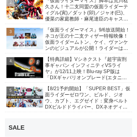
『仮面ライダーマイス』脚本は荒川稔
も！
久さん！十二支同盟の仮面ライダーテ
ィグル(寅)／ダット(卯)／ジャオ(巳)、
優菜の家庭教師・麻尾達臣のキャスト
が発表！トリガーのアキト金子隼也さ
『仮面ライダーマイス』9/6放送開始！
んも変身！
ネコが王の十二支ティザー特報映像！
仮面ライダームトン、ケイ、ヴァンケ
ンのビジュアルが公開！ライダーは子
丑寅卯辰巳午未申酉戌亥猫猫の14人⁉
【特典詳細】Vシネクスト『超宇宙刑
事ギャバン インフィニティVSライ
ヤ』が12/11上映！Blu-ray SP版は
「DXギャバリオンブレード(エタニテ
ィver.)」「ユカイダーエモルギー」ほ
【8/21予約開始】「SUPER BEST」仮
か豪華特典付き！
面ライダーゼロワン、ビルド、ジオ
ウ、カブト、エグゼイド：変身ベルト
DXビルドドライバー、DXネオディケ
イドライバー、DXホッパーゼクターほ
か12点！
SALE