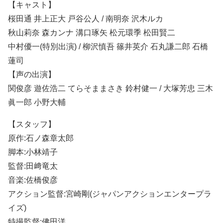
【キャスト】
桜田通 井上正大 戸谷公人 / 南明奈 沢木ルカ
秋山莉奈 森カンナ 溝口琢矢 松元環季 松田賢二
中村優一(特別出演) / 柳沢慎吾 篠井英介 石丸謙二郎 石橋
蓮司
【声の出演】
関俊彦 遊佐浩二 てらそままさき 鈴村健一 / 大塚芳忠 三木
眞一郎 小野大輔
【スタッフ】
原作:石ノ森章太郎
脚本:小林靖子
監督:田﨑竜太
音楽:佐橋俊彦
アクション監督:宮崎剛(ジャパンアクションエンタープラ
イズ)
特撮監督:佛田洋