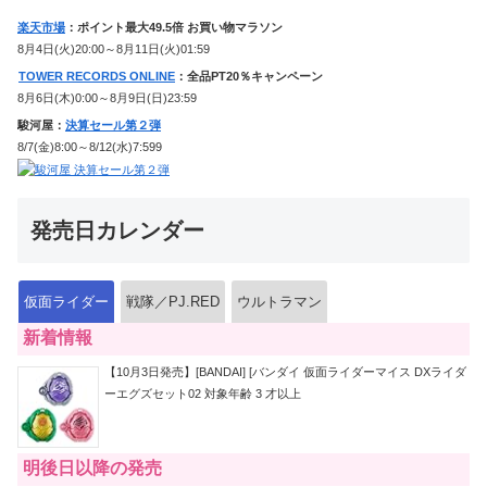
楽天市場
：ポイント最大49.5倍 お買い物マラソン
8月4日(火)20:00～8月11日(火)01:59
TOWER RECORDS ONLINE
：全品PT20％キャンペーン
8月6日(木)0:00～8月9日(日)23:59
駿河屋：
決算セール第２弾
8/7(金)8:00～8/12(水)7:599
発売日カレンダー
仮面ライダー
戦隊／PJ.RED
ウルトラマン
新着情報
【10月3日発売】[BANDAI] [バンダイ 仮面ライダーマイス DXライダ
ーエグズセット02 対象年齢 3 才以上
明後日以降の発売