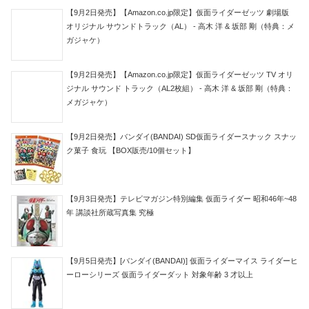
【9月2日発売】【Amazon.co.jp限定】仮面ライダーゼッツ 劇場版
オリジナル サウンドトラック（AL） - 高木 洋 & 坂部 剛（特典：メ
ガジャケ）
【9月2日発売】【Amazon.co.jp限定】仮面ライダーゼッツ TV オリ
ジナル サウンド トラック（AL2枚組） - 高木 洋 & 坂部 剛（特典：
メガジャケ）
【9月2日発売】バンダイ(BANDAI) SD仮面ライダースナック スナッ
ク菓子 食玩 【BOX販売/10個セット】
【9月3日発売】テレビマガジン特別編集 仮面ライダー 昭和46年~48
年 講談社所蔵写真集 究極
【9月5日発売】[バンダイ(BANDAI)] 仮面ライダーマイス ライダーヒ
ーローシリーズ 仮面ライダーダット 対象年齢 3 才以上