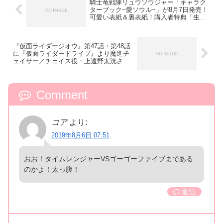
騎士竜戦隊リュウソウジャー「キャラク
ターブック~愛ソウル~」が8月7日発売！
可愛い表紙＆裏表紙！購入者特典「生写
真付き」も
『仮面ライダージオウ』第47話・第48話
に『仮面ライダードライブ』より魔進チ
ェイサー／チェイス役・上遠野太洸さん
が出演！
Comment
コア
より:
2019年8月6日 07:51
おお！タイムレンジャーVSゴーゴーファイブまである
のかよ！太っ腹！
返信