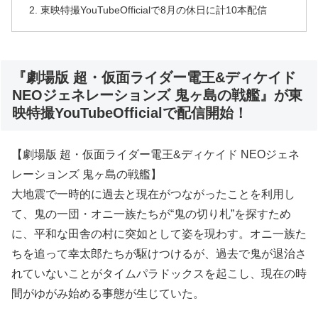
東映特撮YouTubeOfficialで8月の休日に計10本配信
『劇場版 超・仮面ライダー電王&ディケイド
NEOジェネレーションズ 鬼ヶ島の戦艦』が東
映特撮YouTubeOfficialで配信開始！
【劇場版 超・仮面ライダー電王&ディケイド NEOジェネ
レーションズ 鬼ヶ島の戦艦】
大地震で一時的に過去と現在がつながったことを利用し
て、鬼の一団・オニ一族たちが“鬼の切り札”を探すため
に、平和な田舎の村に突如として姿を現わす。オニ一族た
ちを追って幸太郎たちが駆けつけるが、過去で鬼が退治さ
れていないことがタイムパラドックスを起こし、現在の時
間がゆがみ始める事態が生じていた。