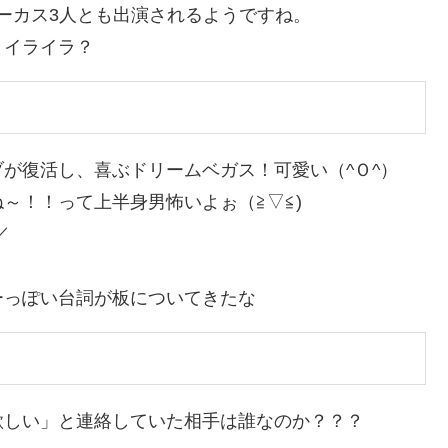
サーカス3人とも出演されるようですね。
とイライラ？
が復活し、喜ぶドリームベガス！可愛い（^Ｏ^）
～！！って上半身男怖いよぉ（≧▽≦)
／
ーっぽい台詞が板についてきたな
欲しい」と連絡していた相手は誰なのか？？？