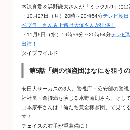
内涼真君＆浜野謙太さんが「ミラクル9」に出
・10月27日（月）20時～20時54分
テレビ朝日
ペプラーさん＆上遠野太洸さんが出演！
・11月5日（水）19時56分～20時54分
テレビ
出演！
タイプワイルド
第5話「鋼の強盗団はなにを狙う
安田大サーカスの3人、警視庁・公安部の警
社社長・倉持満を演じる水野智則さん、そし
山本康平さんは「俺たち賞金稼ぎ団」で見てる
す！
チェイスの右手が重装備に！！