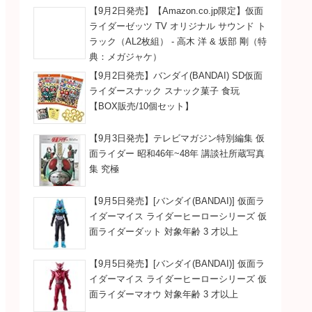
【9月2日発売】【Amazon.co.jp限定】仮面
ライダーゼッツ TV オリジナル サウンド ト
ラック（AL2枚組） - 高木 洋 & 坂部 剛（特
典：メガジャケ）
【9月2日発売】バンダイ(BANDAI) SD仮面
ライダースナック スナック菓子 食玩
【BOX販売/10個セット】
【9月3日発売】テレビマガジン特別編集 仮
面ライダー 昭和46年~48年 講談社所蔵写真
集 究極
【9月5日発売】[バンダイ(BANDAI)] 仮面ラ
イダーマイス ライダーヒーローシリーズ 仮
面ライダーダット 対象年齢 3 才以上
【9月5日発売】[バンダイ(BANDAI)] 仮面ラ
イダーマイス ライダーヒーローシリーズ 仮
面ライダーマオウ 対象年齢 3 才以上