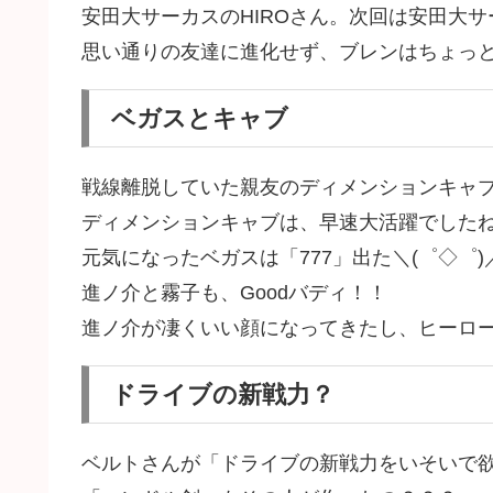
安田大サーカスのHIROさん。次回は安田大
思い通りの友達に進化せず、ブレンはちょっ
ベガスとキャブ
戦線離脱していた親友のディメンションキャブ
ディメンションキャブは、早速大活躍でしたね
元気になったベガスは「777」出た＼(゜◇゜)
進ノ介と霧子も、Goodバディ！！
進ノ介が凄くいい顔になってきたし、ヒーロ
ドライブの新戦力？
ベルトさんが「ドライブの新戦力をいそいで