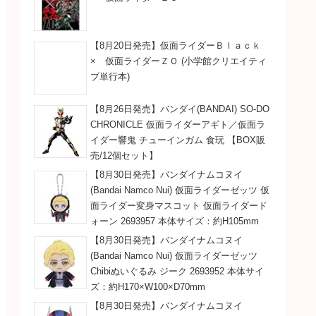
【8月20日発売】仮面ライダーＢｌａｃｋ
× 仮面ライダーＺＯ (小学館クリエイティ
ブ単行本)
【8月26日発売】バンダイ(BANDAI) SO-DO
CHRONICLE 仮面ライダーアギト／仮面ラ
イダー響鬼 チューインガム 食玩 【BOX販
売/12個セット】
【8月30日発売】バンダイナムコヌイ
(Bandai Namco Nui) 仮面ライダーゼッツ 仮
面ライダー変身マスコット 仮面ライダード
ォーン 2693957 本体サイズ：約H105mm
【8月30日発売】バンダイナムコヌイ
(Bandai Namco Nui) 仮面ライダーゼッツ
Chibiぬいぐるみ ジーク 2693952 本体サイ
ズ：約H170×W100×D70mm
【8月30日発売】バンダイナムコヌイ