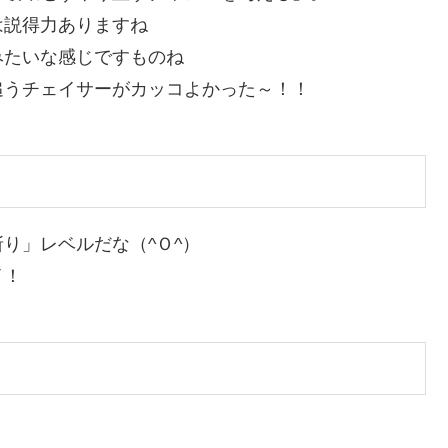
は説得力ありますね
みたいな感じですものね
追うチェイサーがカッコよかった～！！
り」レベルだな（^Ｏ^）
イ！