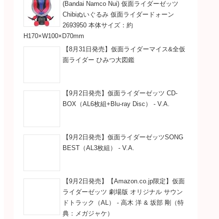
(Bandai Namco Nui) 仮面ライダーゼッツ
Chibiぬいぐるみ 仮面ライダードォーン
2693950 本体サイズ：約
H170×W100×D70mm
【8月31日発売】仮面ライダーマイス&全仮
面ライダー ひみつ大図鑑
【9月2日発売】仮面ライダーゼッツ CD-
BOX（AL6枚組+Blu-ray Disc） - V.A.
【9月2日発売】仮面ライダーゼッツSONG
BEST（AL3枚組） - V.A.
【9月2日発売】【Amazon.co.jp限定】仮面
ライダーゼッツ 劇場版 オリジナル サウン
ドトラック（AL） - 高木 洋 & 坂部 剛（特
典：メガジャケ）