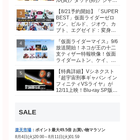
ル(寅)／ダット(卯)／ジャオ
(巳)、優菜の家庭教師・麻
【8/21予約開始】「SUPER
尾達臣のキャストが発表！
BEST」仮面ライダーゼロ
トリガーのアキト金子隼也
ワン、ビルド、ジオウ、カ
さんも変身！
ブト、エグゼイド：変身ベ
ルト DXビルドドライバ
『仮面ライダーマイス』9/6
ー、DXネオディケイドライ
放送開始！ネコが王の十二
バー、DXホッパーゼクター
支ティザー特報映像！仮面
ほか12点！
ライダームトン、ケイ、ヴ
ァンケンのビジュアルが公
【特典詳細】Vシネクスト
開！ライダーは子丑寅卯辰
『超宇宙刑事ギャバン イン
巳午未申酉戌亥猫猫の14
フィニティVSライヤ』が
人⁉
12/11上映！Blu-ray SP版は
「DXギャバリオンブレード
(エタニティver.)」「ユカイ
ダーエモルギー」ほか豪華
SALE
特典付き！
楽天市場
：ポイント最大49.5倍 お買い物マラソン
8月4日(火)20:00～8月11日(火)01:59