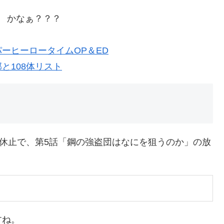
 かなぁ？？？
ーヒーロータイムOP＆ED
と108体リスト
送休止で、第5話「鋼の強盗団はなにを狙うのか」の放
すね。