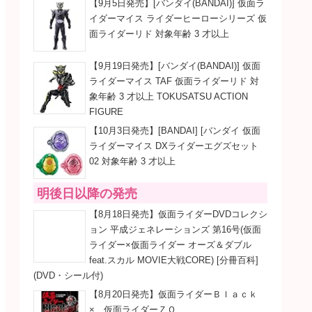
【9月5日発売】[バンダイ(BANDAI)] 仮面ラ
イダーマイス ライダーヒーローシリーズ 仮
面ライダーリド 対象年齢 3 才以上
【9月19日発売】[バンダイ(BANDAI)] 仮面
ライダーマイス TAF 仮面ライダーリド 対
象年齢 3 才以上 TOKUSATSU ACTION
FIGURE
【10月3日発売】[BANDAI] [バンダイ 仮面
ライダーマイス DXライダーエグズセット
02 対象年齢 3 才以上
明後日以降の発売
【8月18日発売】仮面ライダーDVDコレクシ
ョン 平成ジェネレーションズ 第16号(仮面
ライダー×仮面ライダー オーズ＆ダブル
feat.スカル MOVIE大戦CORE) [分冊百科]
(DVD・シール付)
【8月20日発売】仮面ライダーＢｌａｃｋ
× 仮面ライダーＺＯ