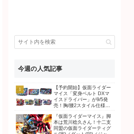
今週の人気記事
【予約開始】仮面ライダー
マイス「変身ベルト DXマ
イスドライバー」が9/5発
売！胸/腰2スタイル仕様！
リド/ハンマー、ダット/スラ
『仮面ライダーマイス』脚
ッシュ、ジャオ/バイト、ケ
本は荒川稔久さん！十二支
イ/ショットボーンバックル
同盟の仮面ライダーティグ
も！