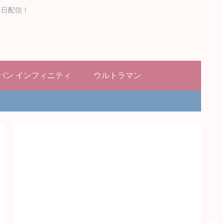
毎日配信！
バン インフィニティ
ウルトラマン