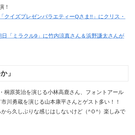
演！
「クイズプレゼンバラエティーQさま!!」にクリス・
朝日「ミラクル9」に竹内涼真さん＆浜野謙太さんが
のか」
視・桐原英治を演じる小林高鹿さん、フォントアール
て市川勇蔵を演じる山本康平さんとゲスト多い！！
から久しぶりな感じはしないけど（^Ｏ^）楽しみで