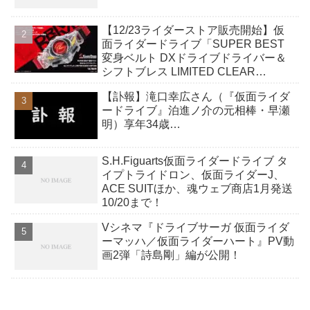
【12/23ライダーストア販売開始】仮
面ライダードライブ「SUPER BEST
変身ベルト DXドライブドライバー＆
シフトブレス LIMITED CLEAR
EDITION」
【訃報】滝口幸広さん（『仮面ライダ
ードライブ』泊進ノ介の元相棒・早瀬
明）享年34歳…
S.H.Figuarts仮面ライダードライブ タ
イプトライドロン、仮面ライダーJ、
ACE SUITほか、魂ウェブ商店1月発送
10/20まで！
Vシネマ『ドライブサーガ 仮面ライダ
ーマッハ／仮面ライダーハート』PV動
画2弾「詩島剛」編が公開！