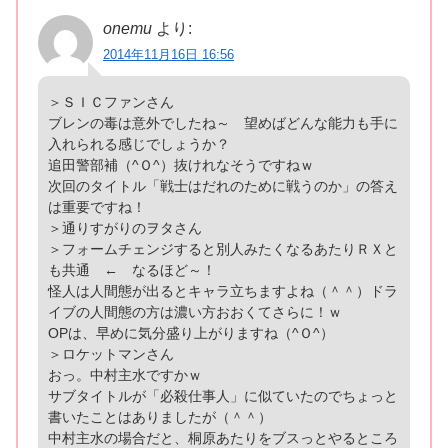
onemu
より:
2014年11月16日 16:56
＞ＳＩＣファンさん
ブレンの毒は意外でしたね～ 望めばどんな能力も手に
入れられる感じでしょうか？
追田警部補（^Ｏ^）抜けれなそうですねｗ
次回のタイトル「戦士はだれのために戦うのか」の答え
は重要ですね！
＞通りすがりのヲタさん
＞フォームチェンジすると別人みたくなるあたりＲＸと
も共通 ← なるほど～！
怪人は人間態が出るとキャラ立ちますよね（＾＾）ドラ
イブの人間態の方は濃い方おおくてさらに！ｗ
OPは、早めに気分盛り上がりますね（^Ｏ^）
＞ロケットマンさん
おっ。中村主水ですかｗ
サブタイトルが「必殺仕事人」に似ていたのでちょっと
書いたことはありましたが（＾＾）
中村主水の場合だと、桐原あたりをブスっとやるところ