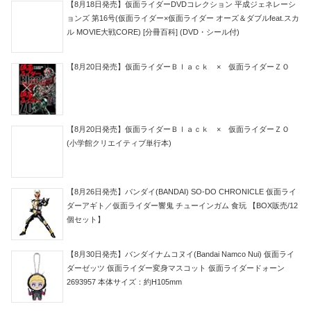
【8月18日発売】仮面ライダーDVDコレクション 平成ジェネレーシ
ョンズ 第16号(仮面ライダー×仮面ライダー オーズ＆ダブルfeat.スカ
ル MOVIE大戦CORE) [分冊百科] (DVD・シール付)
【8月20日発売】仮面ライダーＢｌａｃｋ × 仮面ライダーＺＯ
【8月20日発売】仮面ライダーＢｌａｃｋ × 仮面ライダーＺＯ
(小学館クリエイティブ単行本)
【8月26日発売】バンダイ(BANDAI) SO-DO CHRONICLE 仮面ライ
ダーアギト／仮面ライダー響鬼 チューインガム 食玩 【BOX販売/12
個セット】
【8月30日発売】バンダイナムコヌイ(Bandai Namco Nui) 仮面ライ
ダーゼッツ 仮面ライダー変身マスコット 仮面ライダードォーン
2693957 本体サイズ：約H105mm