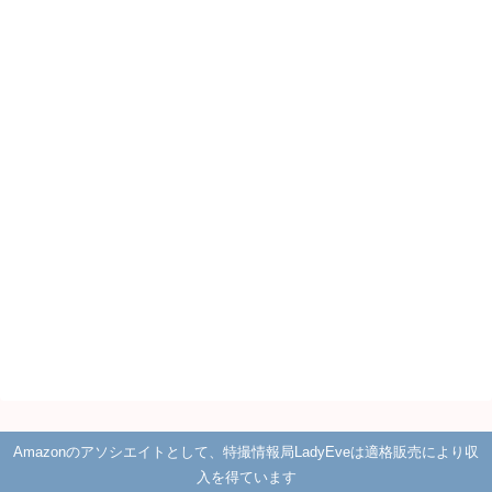
Amazonのアソシエイトとして、特撮情報局LadyEveは適格販売により収
入を得ています