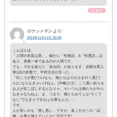
返信
ロケットマン
より:
2014年11月11日 20:38
こんばんは。
「人間の本質は悪」。確かに「性善説」&「性悪説」は
あり、表裏一体であるのが人間です。
でも、それを超えた「名台詞」があります。必殺仕置人
第1話の終盤で、中村主水が言った…
「向こうが悪(ワル)なら、俺たちはその上を行く悪(ワ
ル)にならなきゃいけねぇ。(中略)だが、こう悪い奴らを
お上が目こぼしするとなりゃ、そいつらは俺たちがやら
なきゃならねぇ。ま、つまり、俺たちみてぇな“ろくで
なし”でなきゃできねぇ仕事なんだ。」
です。
人が良いのも「善し悪し」ですが、進ノ介がこの「試
練」を乗り越えていくかに注目です!