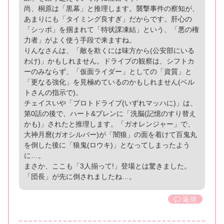
尚、桐原は「黒幕」と推理します。襲撃事件の察知が、
あまりにも「タイミング良すぎ」だからです。肝心の
「シッポ」を掴まれて「特状課凍結」という、「悪の権
力者」がよく使う手段で来ますね。
りんなさんは、「敵を欺くには味方から(公安部にいる
わけ)」かもしれません。ドライブの観察は、シフトカ
ーのみならず、「仮面ライダー」としての「資質」と
「更なる強化」を見極めているのかもしれません(ベル
トさんの指示で)。
チェイスいや「プロトドライブ(いずれマッハに)」は、
第0話の後で、ハート&ブレンに「洗脳(記憶のすり替え
かも)」されたと推理します。「ガオレンジャー」で、
大神月麿(ガオシルバー)が「闇狼」の面を着けて百鬼丸
を倒した後に「狼鬼(ロウキ)」となってしまったよう
に…。
まさか、ここも「3人揃って!」登場とは驚きました。
「団長」が先に倒されましたね…。
返信