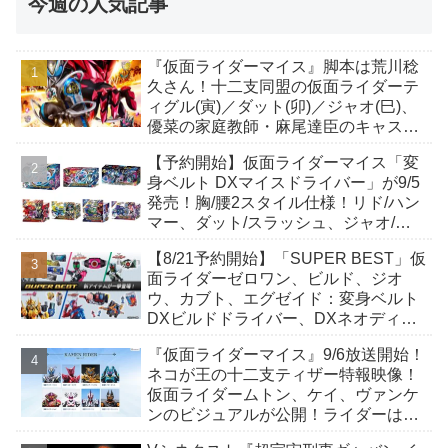
今週の人気記事
『仮面ライダーマイス』脚本は荒川稔
久さん！十二支同盟の仮面ライダーテ
ィグル(寅)／ダット(卯)／ジャオ(巳)、
優菜の家庭教師・麻尾達臣のキャスト
が発表！トリガーのアキト金子隼也さ
【予約開始】仮面ライダーマイス「変
んも変身！
身ベルト DXマイスドライバー」が9/5
発売！胸/腰2スタイル仕様！リド/ハン
マー、ダット/スラッシュ、ジャオ/バ
イト、ケイ/ショットボーンバックル
【8/21予約開始】「SUPER BEST」仮
も！
面ライダーゼロワン、ビルド、ジオ
ウ、カブト、エグゼイド：変身ベルト
DXビルドドライバー、DXネオディケ
イドライバー、DXホッパーゼクターほ
『仮面ライダーマイス』9/6放送開始！
か12点！
ネコが王の十二支ティザー特報映像！
仮面ライダームトン、ケイ、ヴァンケ
ンのビジュアルが公開！ライダーは子
丑寅卯辰巳午未申酉戌亥猫猫の14人⁉