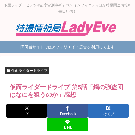
仮面ライダーゼッツや超宇宙刑事ギャバン インフィニティほか特撮関連情報を
毎日配信！
[PR]当サイトではアフィリエイト広告を利用してます
仮面ライダードライブ
仮面ライダードライブ 第5話「鋼の強盗団
はなにを狙うのか」感想
X
Facebook
はてブ
LINE