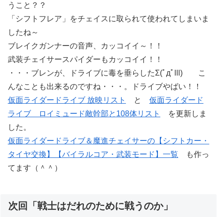
うこと？？
「シフトフレア」をチェイスに取られて使われてしまいま
したね～
ブレイクガンナーの音声、カッコイイ～！！
武装チェイサースパイダーもカッコイイ！！
・・・ブレンが、ドライブに毒を垂らしたΣ(ﾟдﾟlll) こ
んなことも出来るのですね・・・。ドライブやばい！！
仮面ライダードライブ 放映リスト
と
仮面ライダード
ライブ ロイミュード敵幹部と108体リスト
を更新しま
した。
仮面ライダードライブ＆魔進チェイサーの【シフトカー・
タイヤ交換】【バイラルコア・武装モード】一覧
も作っ
てます（＾＾）
次回「戦士はだれのために戦うのか」