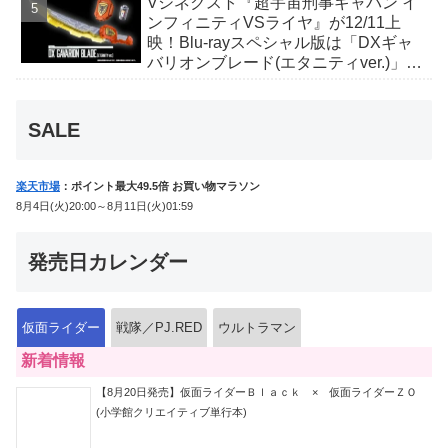
Vシネクスト『超宇宙刑事ギャバン イ
ンフィニティVSライヤ』が12/11上
映！Blu-rayスペシャル版は「DXギャ
バリオンブレード(エタニティver.)」
「ユカイダーエモルギー」ほか豪華特
典付！
SALE
楽天市場
：ポイント最大49.5倍 お買い物マラソン
8月4日(火)20:00～8月11日(火)01:59
発売日カレンダー
仮面ライダー
戦隊／PJ.RED
ウルトラマン
新着情報
【8月20日発売】仮面ライダーＢｌａｃｋ × 仮面ライダーＺＯ
(小学館クリエイティブ単行本)