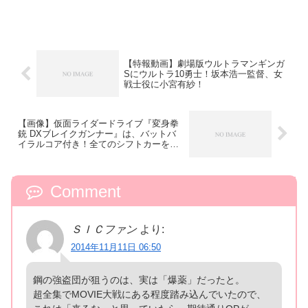
【特報動画】劇場版ウルトラマンギンガ
Sにウルトラ10勇士！坂本浩一監督、女
戦士役に小宮有紗！
【画像】仮面ライダードライブ『変身拳
銃 DXブレイクガンナー』は、バットバ
イラルコア付き！全てのシフトカーを認
識／在庫復活！
Comment
ＳＩＣファン
より:
2014年11月11日 06:50
鋼の強盗団が狙うのは、実は「爆薬」だったと。
超全集でMOVIE大戦にある程度踏み込んでいたので、