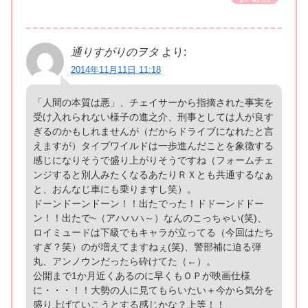
通りすがりのヲタ
より:
2014年11月11日 11:18
「人間の本質は悪」、チェイサーから指摘された事実を
受け入れられない様子の進之介、刑事としては人が良す
ぎるのかもしれませんが（だからドライブになれたと言
えますが）タイプワイルドは一歩進んだことを象徴する
感じになりそうで盛り上がりそうですね（フォームチェ
ンジすると別人みたくなるあたりＲＸとも共通するなぁ
と、おんなじ車にも乗りますし笑）。
ドーンドーンドーン！！出たでった！ドドーンドドー
ン！！出たで~（アハハハ～）なんのこっちゃい(笑)、
ロイミュードは下級でもキャラが立ってる（今回はたち
すぎ？笑）のが増えてますねぇ(笑)、警部補に迫る弾
丸、アンノウンだったら砕けてた（←）。
公開まで1か月近くあるのに早くもＯＰが映画仕様
に・・・！！大勢の人に見てもらいたい＋今から気分を
盛り上げていこうとする感じかな？上等！！