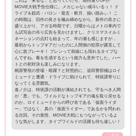
これは「来るな」と思っていたら、期待通りOPが
MOVIE大戦予告仕様に。メカじゃない戒斗いるぅ！ ド
ライブ＆鎧武・バロン・龍玄・斬月、揃い踏みぃ！ こ
の時期は、旧作の良さを噛み締めながら、新作の良さに
盛り上がり、アガる時期です。日曜からはメトロ車内で
も試写会の吊り広告を見かけますし。クリスマスイルミ
ネーションの点灯も始まって、年の瀬も感じますが…
最初からトップギアだったのに人間側の犯罪が露見して
心に急ブレーキ！ ブレンって前線にも現れるタイプな
んですね。毒を生成するという能力も意外でした。ハー
トとの初対決も楽しみになります。
桐原警視の登場・暗躍？と対照的に、追田警部補はロイ
ミュードと遭遇・ドライブに助けられて、特状課寄りに
なってくる雰囲気。
進ノ介は、特状課の活動が凍結されても、守るべき人間
が「悪」でも、ワイルドなトップギアの魂を取り戻せる
のか。ロイミュードからの呼び名である「仮面ライダ
ー」ではなく、真の「仮面ライダー」であるかを問われ
る次回。その覚悟、MOVIE大戦にもつながっているよ
うな気がします。タイプワイルドの活躍も待ち遠しい！
返信