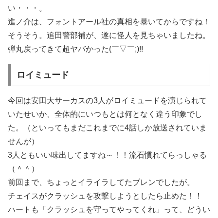
い・・・。
進ノ介は、フォントアール社の真相を暴いてからですね！
そうそう。追田警部補が、遂に怪人を見ちゃいましたね。
弾丸戻ってきて超ヤバかった(￣▽￣;)!!
ロイミュード
今回は安田大サーカスの3人がロイミュードを演じられて
いたせいか、全体的にいつもとは何となく違う印象でし
た。（といってもまだこれまでに4話しか放送されていま
せんが）
3人ともいい味出してますね～！！流石慣れてらっしゃる
（＾＾）
前回まで、ちょっとイライラしてたブレンでしたが。
チェイスがクラッシュを攻撃しようとしたら止めた！！
ハートも「クラッシュを守ってやってくれ」って、どうい