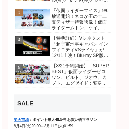
ル(寅)／ダット(卯)／ジャオ
(巳)、優菜の家庭教師・麻
『仮面ライダーマイス』9/6
尾達臣のキャストが発表！
放送開始！ネコが王の十二
トリガーのアキト金子隼也
支ティザー特報映像！仮面
さんも変身！
ライダームトン、ケイ、ヴ
ァンケンのビジュアルが公
【特典詳細】Vシネクスト
開！ライダーは子丑寅卯辰
『超宇宙刑事ギャバン イン
巳午未申酉戌亥猫猫の14
フィニティVSライヤ』が
人⁉
12/11上映！Blu-ray SP版は
「DXギャバリオンブレード
【8/21予約開始】「SUPER
(エタニティver.)」「ユカイ
BEST」仮面ライダーゼロ
ダーエモルギー」ほか豪華
ワン、ビルド、ジオウ、カ
特典付き！
ブト、エグゼイド：変身ベ
ルト DXビルドドライバ
ー、DXネオディケイドライ
バー、DXホッパーゼクター
SALE
ほか12点！
楽天市場
：ポイント最大49.5倍 お買い物マラソン
8月4日(火)20:00～8月11日(火)01:59