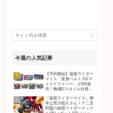
今週の人気記事
【予約開始】仮面ライダー
マイス「変身ベルト DXマ
イスドライバー」が9/5発
売！胸/腰2スタイル仕様！
リド/ハンマー、ダット/スラ
『仮面ライダーマイス』脚
ッシュ、ジャオ/バイト、ケ
本は荒川稔久さん！十二支
イ/ショットボーンバックル
同盟の仮面ライダーティグ
も！