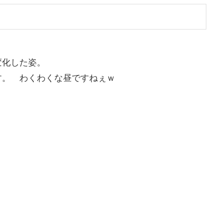
変化した姿。
す。 わくわくな昼ですねぇｗ