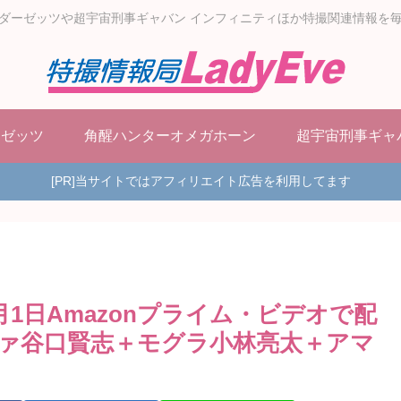
ダーゼッツや超宇宙刑事ギャバン インフィニティほか特撮関連情報を
ーゼッツ
角醒ハンターオメガホーン
超宇宙刑事ギャ
[PR]当サイトではアフィリエイト広告を利用してます
1日Amazonプライム・ビデオで配
ァ谷口賢志＋モグラ小林亮太＋アマ