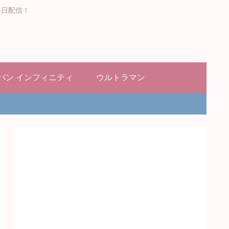
毎日配信！
バン インフィニティ
ウルトラマン