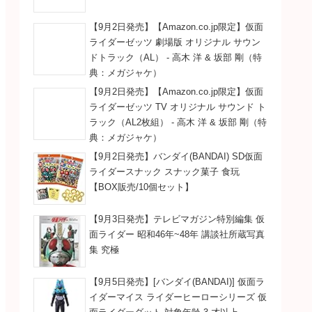
【9月2日発売】【Amazon.co.jp限定】仮面
ライダーゼッツ 劇場版 オリジナル サウン
ドトラック（AL） - 高木 洋 & 坂部 剛（特
典：メガジャケ）
【9月2日発売】【Amazon.co.jp限定】仮面
ライダーゼッツ TV オリジナル サウンド ト
ラック（AL2枚組） - 高木 洋 & 坂部 剛（特
典：メガジャケ）
【9月2日発売】バンダイ(BANDAI) SD仮面
ライダースナック スナック菓子 食玩
【BOX販売/10個セット】
【9月3日発売】テレビマガジン特別編集 仮
面ライダー 昭和46年~48年 講談社所蔵写真
集 究極
【9月5日発売】[バンダイ(BANDAI)] 仮面ラ
イダーマイス ライダーヒーローシリーズ 仮