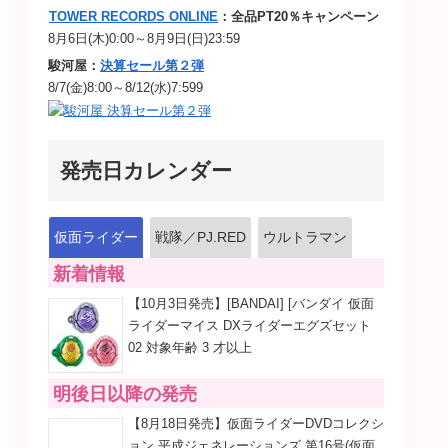
TOWER RECORDS ONLINE
：全品PT20％キャンペーン
8月6日(木)0:00～8月9日(日)23:59
駿河屋：
決算セール第２弾
8/7(金)8:00～8/12(水)7:599
発売日カレンダー
仮面ライダー
戦隊／PJ.RED
ウルトラマン
新着情報
【10月3日発売】[BANDAI] [バンダイ 仮面
ライダーマイス DXライダーエグズセット
02 対象年齢 3 才以上
明後日以降の発売
【8月18日発売】仮面ライダーDVDコレクシ
ョン 平成ジェネレーションズ 第16号(仮面