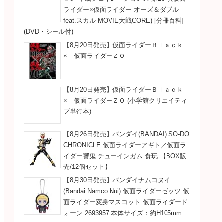
ライダー×仮面ライダー オーズ＆ダブル
feat.スカル MOVIE大戦CORE) [分冊百科]
(DVD・シール付)
【8月20日発売】仮面ライダーＢｌａｃｋ
× 仮面ライダーＺＯ
【8月20日発売】仮面ライダーＢｌａｃｋ
× 仮面ライダーＺＯ (小学館クリエイティ
ブ単行本)
【8月26日発売】バンダイ(BANDAI) SO-DO
CHRONICLE 仮面ライダーアギト／仮面ラ
イダー響鬼 チューインガム 食玩 【BOX販
売/12個セット】
【8月30日発売】バンダイナムコヌイ
(Bandai Namco Nui) 仮面ライダーゼッツ 仮
面ライダー変身マスコット 仮面ライダード
ォーン 2693957 本体サイズ：約H105mm