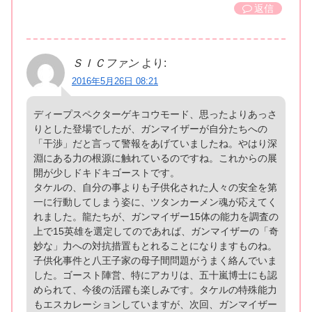
返信
ＳＩＣファン
より:
2016年5月26日 08:21
ディープスペクターゲキコウモード、思ったよりあっさ
りとした登場でしたが、ガンマイザーが自分たちへの
「干渉」だと言って警報をあげていましたね。やはり深
淵にある力の根源に触れているのですね。これからの展
開が少しドキドキゴーストです。
タケルの、自分の事よりも子供化された人々の安全を第
一に行動してしまう姿に、ツタンカーメン魂が応えてく
れました。龍たちが、ガンマイザー15体の能力を調査の
上で15英雄を選定してのであれば、ガンマイザーの「奇
妙な」力への対抗措置もとれることになりますものね。
子供化事件と八王子家の母子間問題がうまく絡んでいま
した。ゴースト陣営、特にアカリは、五十嵐博士にも認
められて、今後の活躍も楽しみです。タケルの特殊能力
もエスカレーションしていますが、次回、ガンマイザー