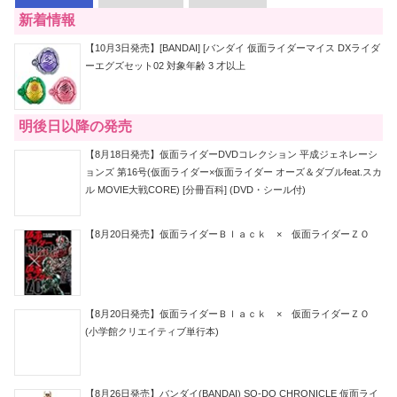
新着情報
【10月3日発売】[BANDAI] [バンダイ 仮面ライダーマイス DXライダ
ーエグズセット02 対象年齢 3 才以上
明後日以降の発売
【8月18日発売】仮面ライダーDVDコレクション 平成ジェネレーシ
ョンズ 第16号(仮面ライダー×仮面ライダー オーズ＆ダブルfeat.スカ
ル MOVIE大戦CORE) [分冊百科] (DVD・シール付)
【8月20日発売】仮面ライダーＢｌａｃｋ × 仮面ライダーＺＯ
【8月20日発売】仮面ライダーＢｌａｃｋ × 仮面ライダーＺＯ
(小学館クリエイティブ単行本)
【8月26日発売】バンダイ(BANDAI) SO-DO CHRONICLE 仮面ライ