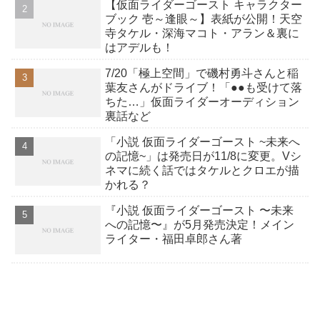
【仮面ライダーゴースト キャラクター
ブック 壱～逢眼～】表紙が公開！天空
寺タケル・深海マコト・アラン＆裏に
はアデルも！
7/20「極上空間」で磯村勇斗さんと稲
葉友さんがドライブ！「●●も受けて落
ちた…」仮面ライダーオーディション
裏話など
「小説 仮面ライダーゴースト ~未来へ
の記憶~」は発売日が11/8に変更。Vシ
ネマに続く話ではタケルとクロエが描
かれる？
『小説 仮面ライダーゴースト 〜未来
への記憶〜』が5月発売決定！メイン
ライター・福田卓郎さん著