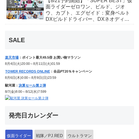
【8/21予約開始】「SUPER BEST」仮
か豪華特典付き！
面ライダーゼロワン、ビルド、ジオ
ウ、カブト、エグゼイド：変身ベルト
DXビルドドライバー、DXネオディケ
イドライバー、DXホッパーゼクターほ
か12点！
SALE
楽天市場
：ポイント最大49.5倍 お買い物マラソン
8月4日(火)20:00～8月11日(火)01:59
TOWER RECORDS ONLINE
：全品PT20％キャンペーン
8月6日(木)0:00～8月9日(日)23:59
駿河屋：
決算セール第２弾
8/7(金)8:00～8/12(水)7:599
発売日カレンダー
仮面ライダー
戦隊／PJ.RED
ウルトラマン