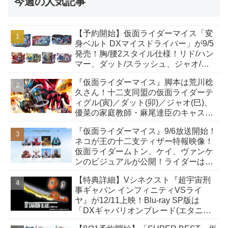
今週の人気記事
【予約開始】仮面ライダーマイス「変
身ベルト DXマイスドライバー」が9/5
発売！胸/腰2スタイル仕様！リド/ハン
マー、ダット/スラッシュ、ジャオ/バ
イト、ケイ/ショットボーンバックル
『仮面ライダーマイス』脚本は荒川稔
も！
久さん！十二支同盟の仮面ライダーテ
ィグル(寅)／ダット(卯)／ジャオ(巳)、
優菜の家庭教師・麻尾達臣のキャスト
が発表！トリガーのアキト金子隼也さ
『仮面ライダーマイス』9/6放送開始！
んも変身！
ネコが王の十二支ティザー特報映像！
仮面ライダームトン、ケイ、ヴァンケ
ンのビジュアルが公開！ライダーは子
丑寅卯辰巳午未申酉戌亥猫猫の14人⁉
【特典詳細】Vシネクスト『超宇宙刑
事ギャバン インフィニティVSライ
ヤ』が12/11上映！Blu-ray SP版は
「DXギャバリオンブレード(エタニテ
ィver.)」「ユカイダーエモルギー」ほ