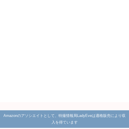
Amazonのアソシエイトとして、特撮情報局LadyEveは適格販売により収
入を得ています